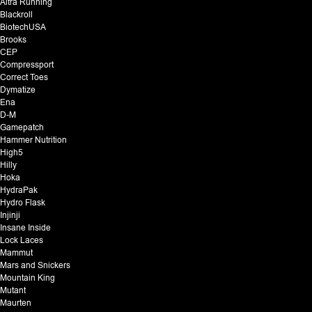
Altra Running
Blackroll
BiotechUSA
Brooks
CEP
Compressport
Correct Toes
Dymatize
Ena
D-M
Gamepatch
Hammer Nutrition
High5
Hilly
Hoka
HydraPak
Hydro Flask
Injinji
Insane Inside
Lock Laces
Mammut
Mars and Snickers
Mountain King
Mutant
Maurten