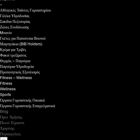
–
Αθλητικές Τσάντες Γυμναστηρίου
Γιλέκα Υδροδοσίας
Σακίδια Πεζοπορίας
Ζώνες Ενυδάτωσης
Mπατόν
Γκέτες για Παπούτσια Βουνού
Μαγνητάκια (BIB Holders)
Κρέμα για Τριβές
Φακοί τρεξίματος
Θερμός – Παγούρια
Παγούρια-Υδροδοχεία
Προπονητικός Εξοπλισμός
Fitness – Wellness
Fitness
Wellness
Sports
Όργανα Γυμναστικής Οικιακά
Όργανα Γυμναστικής Επαγγελματικά
Blog
Όροι Χρήσης
Ποιοί Είμαστε
Χρηστης
Παραγγελιες