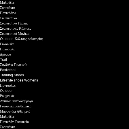
Μπλούζες
Σορτσάκια
Παντελόνια
Συμπιεστικά
Συμπιεστικά Γάμπας
Συμπιεστικές Κάλτσες
Συμπιεστικά Μανίκια
Outdoor- Κάλτσες πεζοπορίας
Γυναικεία
Παπούτσια
Δρόμου
Trail
Σανδάλια Γυναικεία
Basketball
Training Shoes
Lifestyle shoes Womens
Παντόφλες
Outdoor
Ρουχισμός
Αντιανεμικά/Αδιάβροχα
Γυναικεία Εσωθερμικά
Μπουστάκι Αθλητικό
Μπλούζες
Παντελόνι Γυναικείο
Σορτσάκια