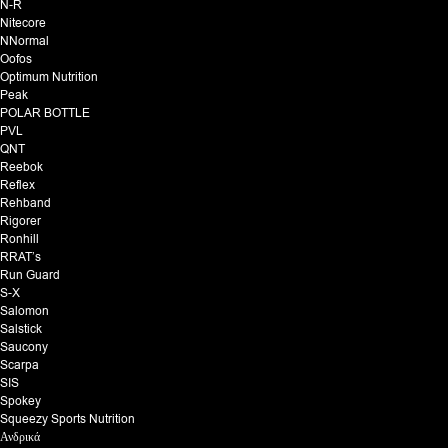
N-R
Nitecore
NNormal
Oofos
Optimum Nutrition
Peak
POLAR BOTTLE
PVL
QNT
Reebok
Reflex
Rehband
Rigorer
Ronhill
RRAT’s
Run Guard
S-X
Salomon
Salstick
Saucony
Scarpa
SIS
Spokey
Squeezy Sports Nutrition
Ανδρικά