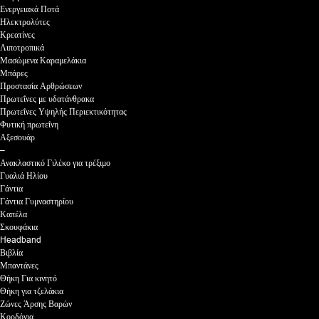
Ενεργειακά Ποτά
Ηλεκτρολύτες
Κρεατίνες
Λιποτροπικά
Μασώμενα Καραμελάκια
Μπάρες
Προστασία Αρθρώσεων
Πρωτεΐνες με υδατάνθρακα
Πρωτεΐνες Υψηλής Περιεκτικότητας
Φυτική πρωτεΐνη
Αξεσουάρ
–
Ανακλαστικό Γιλέκο για τρέξιμο
Γυαλιά Ηλίου
Γάντια
Γάντια Γυμναστηρίου
Καπέλα
Σκουφάκια
Headband
Βιβλία
Μπαντάνες
Θήκη Για κινητό
Θήκη για τζελάκια
Ζώνες Άρσης Βαρών
Κορδόνια