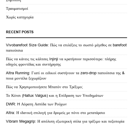
Τραυματισμοί
Χωρίς κατηγορία
RECENT POSTS
Vivobarefoot Size Guide: Πώς να επιλέξεις το σωστό μέγεθος σε barefoot
παπούτσια
Πώς να κάνεις τις κάλτσες Injinji να κρατήσουν περισσότερο: πλήρης
οδηγός φροντίδας και συντήρησης
Altra Running: Γιατί οι ειδικοί συστήνουν τα zero-drop παπούτσια της &
ποια μοντέλα ξεχωρίζουν
Πώς να Χρησιμοποιήσετε Μπατόν στο Τρέξιμο;
Το Κότσι (Hallux Valgus) και η Επίδραση των Υποδημάτων
DWR: H Αόρατη Ασπίδα των Ρούχων
Altra: Η ιδανική επιλογή για δρομείς με πόνο στο μετατάρσιο
Vibram Megagrip: Η απόλυτη εξωτερική σόλα για τρέξιμο και πεζοπορία