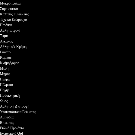
Μακρύ Κολάν
Συμπιεστικά
Κάλτσες Γυναικείες
Τεχνικό Εσώρουχο
Παιδικά
Αθλητιατρικά
Tape
Αγκώνας
Αθλητικές Κρέμες
Γόνατο
Καρπός
Κνήμη/γάμπα
Μέση
Μηρός
Πέλμα
Πέλματα
Πήχης
Ποδοκνημική
Ώμος
Αθλητική Διατροφή
Yποκατάστατα Γεύματος
Αμινοξέα
Βιταμίνες
Ειδικά Προϊόντα
Ενεργειακά Gel