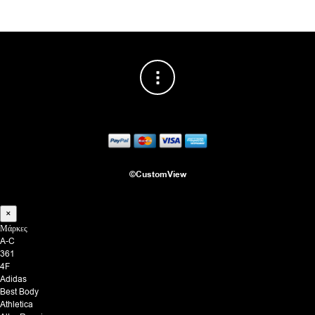
©CustomView
×
Μάρκες
A-C
361
4F
Adidas
Best Body
Athletica