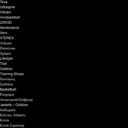
Teva
Ultraspire
Vibram
Vivobarefoot
Z3ROD
Xendurance
Xero
XTENEX
Ανδρικά
Παπούτσια
Δρόμου
Lifestyle
Trail
Outdoor
Training Shoes
Παντόφλες
Σανδάλια
Basketball
Ρουχισμός
Αντιανεμικά/Αδιάβροχα
Jackets – Outdoor
Ισοθερμικά
Κάλτσες Ανδρικές
Κολάν
Κολάν Συμπίεσης