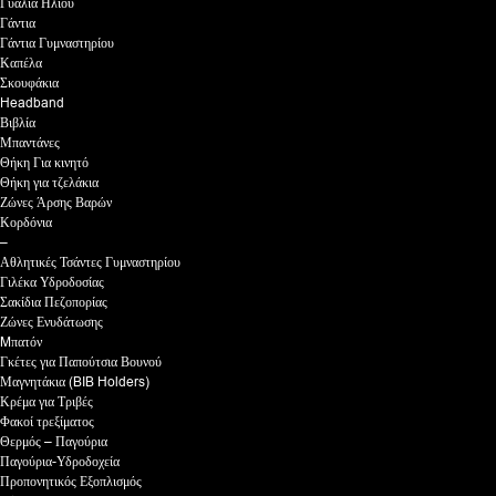
Γυαλιά Ηλίου
Γάντια
Γάντια Γυμναστηρίου
Καπέλα
Σκουφάκια
Headband
Βιβλία
Μπαντάνες
Θήκη Για κινητό
Θήκη για τζελάκια
Ζώνες Άρσης Βαρών
Κορδόνια
–
Αθλητικές Τσάντες Γυμναστηρίου
Γιλέκα Υδροδοσίας
Σακίδια Πεζοπορίας
Ζώνες Ενυδάτωσης
Mπατόν
Γκέτες για Παπούτσια Βουνού
Μαγνητάκια (BIB Holders)
Κρέμα για Τριβές
Φακοί τρεξίματος
Θερμός – Παγούρια
Παγούρια-Υδροδοχεία
Προπονητικός Εξοπλισμός