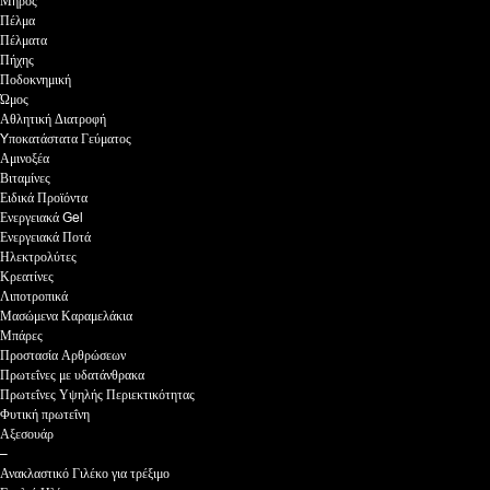
Μηρός
Πέλμα
Πέλματα
Πήχης
Ποδοκνημική
Ώμος
Αθλητική Διατροφή
Yποκατάστατα Γεύματος
Αμινοξέα
Βιταμίνες
Ειδικά Προϊόντα
Ενεργειακά Gel
Ενεργειακά Ποτά
Ηλεκτρολύτες
Κρεατίνες
Λιποτροπικά
Μασώμενα Καραμελάκια
Μπάρες
Προστασία Αρθρώσεων
Πρωτεΐνες με υδατάνθρακα
Πρωτεΐνες Υψηλής Περιεκτικότητας
Φυτική πρωτεΐνη
Αξεσουάρ
–
Ανακλαστικό Γιλέκο για τρέξιμο