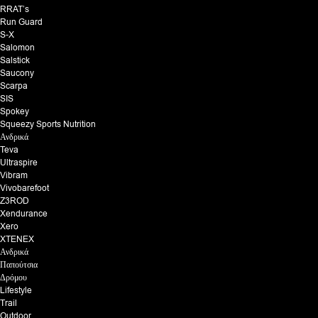
RRAT’s
Run Guard
S-X
Salomon
Salstick
Saucony
Scarpa
SIS
Spokey
Squeezy Sports Nutrition
Ανδρικά
Teva
Ultraspire
Vibram
Vivobarefoot
Z3ROD
Xendurance
Xero
XTENEX
Ανδρικά
Παπούτσια
Δρόμου
Lifestyle
Trail
Outdoor