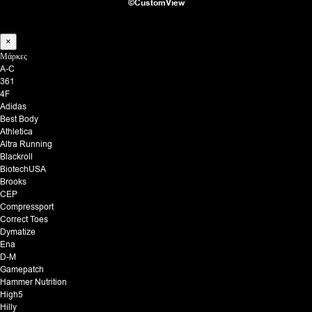
©CustomView
×
Μάρκες
A-C
361
4F
Adidas
Best Body
Athletica
Altra Running
Blackroll
BiotechUSA
Brooks
CEP
Compressport
Correct Toes
Dymatize
Ena
D-M
Gamepatch
Hammer Nutrition
High5
Hilly