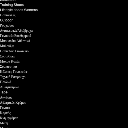
Training Shoes
Lifestyle shoes Womens
Παντόφλες
Outdoor
Ρουχισμός
Αντιανεμικά/Αδιάβροχα
Γυναικεία Εσωθερμικά
Μπουστάκι Αθλητικό
Μπλούζες
Παντελόνι Γυναικείο
Σορτσάκια
Μακρύ Κολάν
Συμπιεστικά
Κάλτσες Γυναικείες
Τεχνικό Εσώρουχο
Παιδικά
Αθλητιατρικά
Tape
Αγκώνας
Αθλητικές Κρέμες
Γόνατο
Καρπός
Κνήμη/γάμπα
Μέση