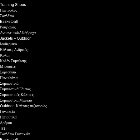
Training Shoes
Παντόφλες
Σανδάλια
Basketball
Ρουχισμός
Αντιανεμικά/Αδιάβροχα
Jackets – Outdoor
Ισοθερμικά
Κάλτσες Ανδρικές
Κολάν
Κολάν Συμπίεσης
Μπλούζες
Σορτσάκια
Παντελόνια
Συμπιεστικά
Συμπιεστικά Γάμπας
Συμπιεστικές Κάλτσες
Συμπιεστικά Μανίκια
Outdoor- Κάλτσες πεζοπορίας
Γυναικεία
Παπούτσια
Δρόμου
Trail
Σανδάλια Γυναικεία
Basketball