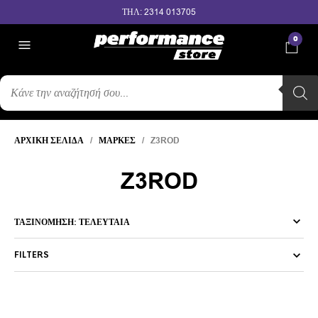
ΤΗΛ: 2314 013705
0
ΑΝΑΖΉΤΗΣΗ
ΠΡΟΪΌΝΤΩΝ
ΑΡΧΙΚΉ ΣΕΛΊΔΑ
/
ΜΆΡΚΕΣ
/ Z3ROD
Z3ROD
FILTERS