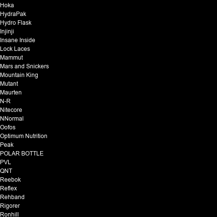
Hoka
HydraPak
Hydro Flask
Injinji
Insane Inside
Lock Laces
Mammut
Mars and Snickers
Mountain King
Mutant
Maurten
N-R
Nitecore
NNormal
Oofos
Optimum Nutrition
Peak
POLAR BOTTLE
PVL
QNT
Reebok
Reflex
Rehband
Rigorer
Ronhill