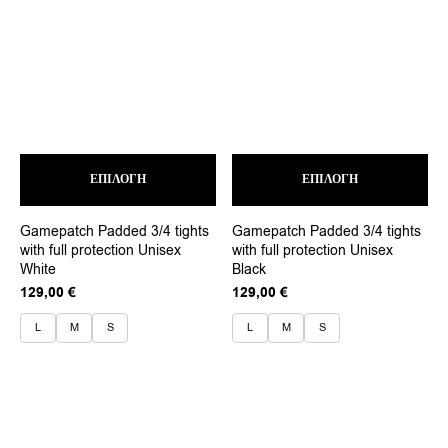
Αυτό
Αυτ
ΕΠΙΛΟΓΉ
το
ΕΠΙΛΟΓΉ
το
προϊόν
προ
έχει
έχει
Gamepatch Padded 3/4 tights
Gamepatch Padded 3/4 tights
πολλαπλές
πολ
with full protection Unisex
with full protection Unisex
παραλλαγές.
παρ
White
Black
Οι
Οι
επιλογές
επι
129,00
€
129,00
€
μπορούν
μπο
να
να
L
M
S
L
M
S
επιλεγούν
επι
στη
στη
σελίδα
σελ
του
του
προϊόντος
προ