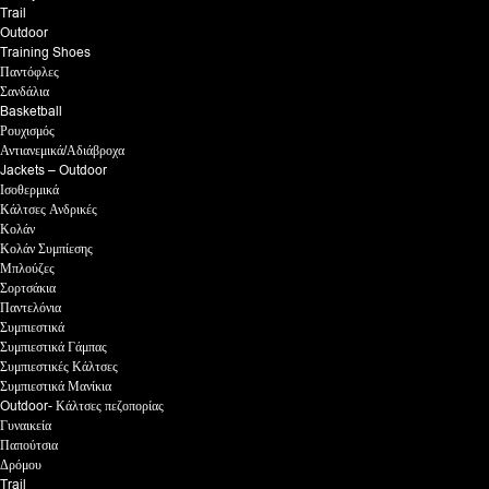
Trail
Outdoor
Training Shoes
Παντόφλες
Σανδάλια
Basketball
Ρουχισμός
Αντιανεμικά/Αδιάβροχα
Jackets – Outdoor
Ισοθερμικά
Κάλτσες Ανδρικές
Κολάν
Κολάν Συμπίεσης
Μπλούζες
Σορτσάκια
Παντελόνια
Συμπιεστικά
Συμπιεστικά Γάμπας
Συμπιεστικές Κάλτσες
Συμπιεστικά Μανίκια
Outdoor- Κάλτσες πεζοπορίας
Γυναικεία
Παπούτσια
Δρόμου
Trail