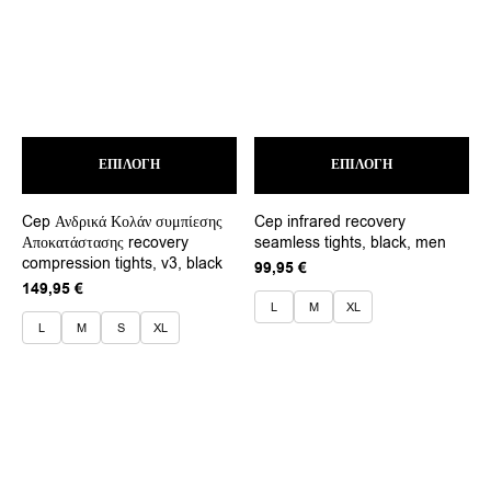
Αυτό
Αυτ
ΕΠΙΛΟΓΉ
το
ΕΠΙΛΟΓΉ
το
προϊόν
προ
έχει
έχει
Cep Ανδρικά Κολάν συμπίεσης
Cep infrared recovery
πολλαπλές
πολ
Αποκατάστασης recovery
seamless tights, black, men
παραλλαγές.
παρ
compression tights, v3, black
Οι
Οι
99,95
€
επιλογές
επι
149,95
€
μπορούν
μπο
L
M
XL
να
να
L
M
S
XL
επιλεγούν
επι
στη
στη
σελίδα
σελ
του
του
προϊόντος
προ