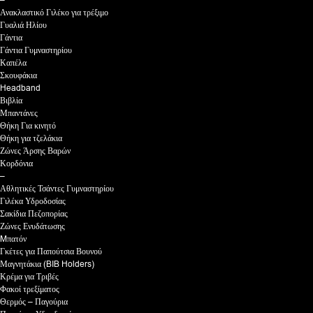
Ανακλαστικό Γιλέκο για τρέξιμο
Γυαλιά Ηλίου
Γάντια
Γάντια Γυμναστηρίου
Καπέλα
Σκουφάκια
Headband
Βιβλία
Μπαντάνες
Θήκη Για κινητό
Θήκη για τζελάκια
Ζώνες Άρσης Βαρών
Κορδόνια
–
Αθλητικές Τσάντες Γυμναστηρίου
Γιλέκα Υδροδοσίας
Σακίδια Πεζοπορίας
Ζώνες Ενυδάτωσης
Mπατόν
Γκέτες για Παπούτσια Βουνού
Μαγνητάκια (BIB Holders)
Κρέμα για Τριβές
Φακοί τρεξίματος
Θερμός – Παγούρια