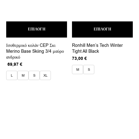
Αυτό
Αυτ
ΕΠΙΛΟΓΉ
το
ΕΠΙΛΟΓΉ
το
προϊόν
προ
έχει
έχει
Ισοθερμικό κολάν CEP Σκι
Ronhill Men’s Tech Winter
πολλαπλές
πολ
Merino Base Skiing 3/4 μαύρο
Tight All Black
παραλλαγές.
παρ
ανδρικό
Οι
Οι
73,00
€
επιλογές
επι
Original
Η
69,97
€
μπορούν
μπο
price
τρέχουσα
M
S
να
να
was:
τιμή
L
M
S
XL
επιλεγούν
επι
99,95 €.
είναι:
στη
στη
69,97 €.
σελίδα
σελ
του
του
προϊόντος
προ