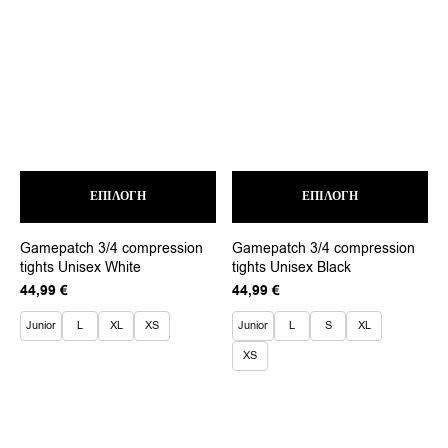
Αυτό
Αυτ
ΕΠΙΛΟΓΉ
το
ΕΠΙΛΟΓΉ
το
προϊόν
προ
έχει
έχει
Gamepatch 3/4 compression
Gamepatch 3/4 compression
πολλαπλές
πολ
tights Unisex White
tights Unisex Black
παραλλαγές.
παρ
Οι
Οι
44,99
€
44,99
€
επιλογές
επι
μπορούν
μπο
Junior
L
XL
XS
Junior
L
S
XL
να
να
XS
επιλεγούν
επι
στη
στη
σελίδα
σελ
του
του
προϊόντος
προ