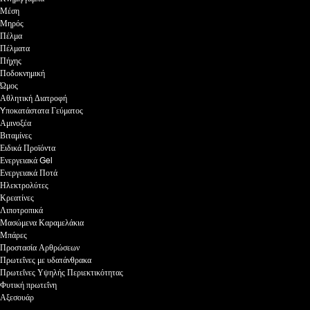
Μέση
Μηρός
Πέλμα
Πέλματα
Πήχης
Ποδοκνημική
Ώμος
Αθλητική Διατροφή
Yποκατάστατα Γεύματος
Αμινοξέα
Βιταμίνες
Ειδικά Προϊόντα
Ενεργειακά Gel
Ενεργειακά Ποτά
Ηλεκτρολύτες
Κρεατίνες
Λιποτροπικά
Μασώμενα Καραμελάκια
Μπάρες
Προστασία Αρθρώσεων
Πρωτεΐνες με υδατάνθρακα
Πρωτεΐνες Υψηλής Περιεκτικότητας
Φυτική πρωτεΐνη
Αξεσουάρ
–