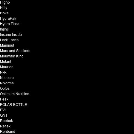
High5
Hilly
Hoka
HydraPak
Hydro Flask
Injinji
Insane Inside
Lock Laces
Mammut
Mars and Snickers
Mountain King
Mutant
Maurten
N-R
Nitecore
NNormal
Oofos
Optimum Nutrition
Peak
POLAR BOTTLE
PVL
QNT
Reebok
Reflex
Rehband