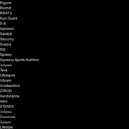
Rigorer
Ronhill
RRAT’s
Run Guard
S-X
Salomon
Salstick
Saucony
Scarpa
SIS
Spokey
Squeezy Sports Nutrition
Ανδρικά
Teva
Ultraspire
Vibram
Vivobarefoot
Z3ROD
Xendurance
Xero
XTENEX
Ανδρικά
Παπούτσια
Δρόμου
Lifestyle