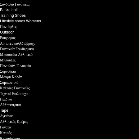
Σανδάλια Γυναικεία
Basketball
Training Shoes
Lifestyle shoes Womens
Παντόφλες
Outdoor
Ρουχισμός
Αντιανεμικά/Αδιάβροχα
Γυναικεία Εσωθερμικά
Μπουστάκι Αθλητικό
Μπλούζες
Παντελόνι Γυναικείο
Σορτσάκια
Μακρύ Κολάν
Συμπιεστικά
Κάλτσες Γυναικείες
Τεχνικό Εσώρουχο
Παιδικά
Αθλητιατρικά
Tape
Αγκώνας
Αθλητικές Κρέμες
Γόνατο
Καρπός
Κνήμη/γάμπα