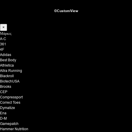
©CustomView
×
Μάρκες
A-C
361
4F
Adidas
Best Body
Athletica
Altra Running
Blackroll
BiotechUSA
Brooks
CEP
Compressport
Correct Toes
Dymatize
Ena
D-M
Gamepatch
Hammer Nutrition