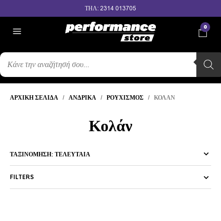
ΤΗΛ: 2314 013705
0
ΑΝΑΖΉΤΗΣΗ
ΠΡΟΪΌΝΤΩΝ
ΑΡΧΙΚΉ ΣΕΛΊΔΑ
/
ΑΝΔΡΙΚΆ
/
ΡΟΥΧΙΣΜΌΣ
/ ΚΟΛΆΝ
Κολάν
FILTERS