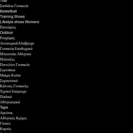
Trail
Σανδάλια Γυναικεία
Basketball
Training Shoes
Lifestyle shoes Womens
Παντόφλες
Outdoor
Ρουχισμός
Αντιανεμικά/Αδιάβροχα
Γυναικεία Εσωθερμικά
Μπουστάκι Αθλητικό
Μπλούζες
Παντελόνι Γυναικείο
Σορτσάκια
Μακρύ Κολάν
Συμπιεστικά
Κάλτσες Γυναικείες
Τεχνικό Εσώρουχο
Παιδικά
Αθλητιατρικά
Tape
Αγκώνας
Αθλητικές Κρέμες
Γόνατο
Καρπός