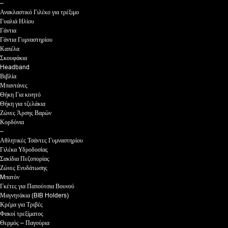
–
Ανακλαστικό Γιλέκο για τρέξιμο
Γυαλιά Ηλίου
Γάντια
Γάντια Γυμναστηρίου
Καπέλα
Σκουφάκια
Headband
Βιβλία
Μπαντάνες
Θήκη Για κινητό
Θήκη για τζελάκια
Ζώνες Άρσης Βαρών
Κορδόνια
–
Αθλητικές Τσάντες Γυμναστηρίου
Γιλέκα Υδροδοσίας
Σακίδια Πεζοπορίας
Ζώνες Ενυδάτωσης
Mπατόν
Γκέτες για Παπούτσια Βουνού
Μαγνητάκια (BIB Holders)
Κρέμα για Τριβές
Φακοί τρεξίματος
Θερμός – Παγούρια