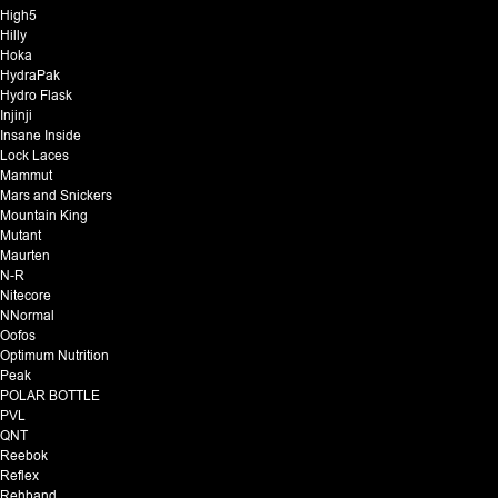
High5
Hilly
Hoka
HydraPak
Hydro Flask
Injinji
Insane Inside
Lock Laces
Mammut
Mars and Snickers
Mountain King
Mutant
Maurten
N-R
Nitecore
NNormal
Oofos
Optimum Nutrition
Peak
POLAR BOTTLE
PVL
QNT
Reebok
Reflex
Rehband