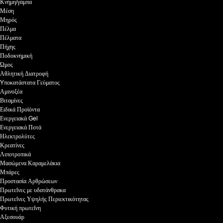
Κνήμη/γάμπα
Μέση
Μηρός
Πέλμα
Πέλματα
Πήχης
Ποδοκνημική
Ώμος
Αθλητική Διατροφή
Yποκατάστατα Γεύματος
Αμινοξέα
Βιταμίνες
Ειδικά Προϊόντα
Ενεργειακά Gel
Ενεργειακά Ποτά
Ηλεκτρολύτες
Κρεατίνες
Λιποτροπικά
Μασώμενα Καραμελάκια
Μπάρες
Προστασία Αρθρώσεων
Πρωτεΐνες με υδατάνθρακα
Πρωτεΐνες Υψηλής Περιεκτικότητας
Φυτική πρωτεΐνη
Αξεσουάρ