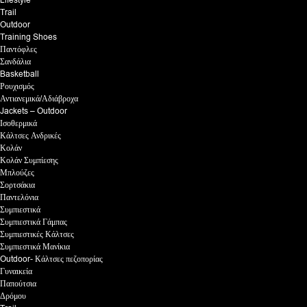
Lifestyle
Trail
Outdoor
Training Shoes
Παντόφλες
Σανδάλια
Basketball
Ρουχισμός
Αντιανεμικά/Αδιάβροχα
Jackets – Outdoor
Ισοθερμικά
Κάλτσες Ανδρικές
Κολάν
Κολάν Συμπίεσης
Μπλούζες
Σορτσάκια
Παντελόνια
Συμπιεστικά
Συμπιεστικά Γάμπας
Συμπιεστικές Κάλτσες
Συμπιεστικά Μανίκια
Outdoor- Κάλτσες πεζοπορίας
Γυναικεία
Παπούτσια
Δρόμου