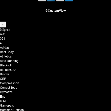
©CustomView
×
Μάρκες
A-C
361
4F
Adidas
Best Body
Athletica
Altra Running
Blackroll
BiotechUSA
Brooks
CEP
Compressport
Correct Toes
Dymatize
Ena
D-M
Gamepatch
Hammer Nutrition