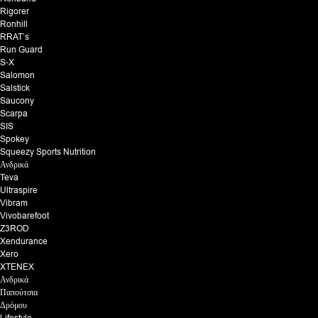
Rigorer
Ronhill
RRAT’s
Run Guard
S-X
Salomon
Salstick
Saucony
Scarpa
SIS
Spokey
Squeezy Sports Nutrition
Ανδρικά
Teva
Ultraspire
Vibram
Vivobarefoot
Z3ROD
Xendurance
Xero
XTENEX
Ανδρικά
Παπούτσια
Δρόμου