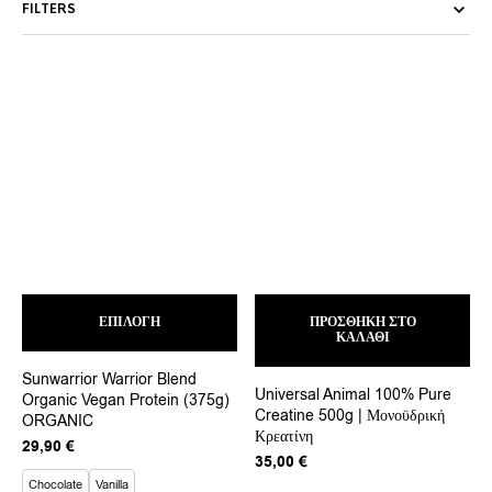
FILTERS
Αυτό
ΕΠΙΛΟΓΉ
το
ΠΡΟΣΘΉΚΗ ΣΤΟ
ΚΑΛΆΘΙ
προϊόν
έχει
Sunwarrior Warrior Blend
πολλαπλές
Universal Animal 100% Pure
Organic Vegan Protein (375g)
παραλλαγές.
Creatine 500g | Μονοϋδρική
ORGANIC
Οι
Κρεατίνη
επιλογές
29,90
€
μπορούν
35,00
€
να
Chocolate
Vanilla