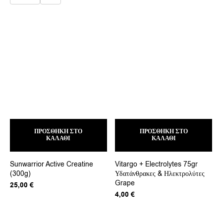
επιλεγούν
στη
σελίδα
του
προϊόντος
ΠΡΟΣΘΉΚΗ ΣΤΟ
ΠΡΟΣΘΉΚΗ ΣΤΟ
ΚΑΛΆΘΙ
ΚΑΛΆΘΙ
Sunwarrior Active Creatine
Vitargo + Electrolytes 75gr
(300g)
Υδατάνθρακες & Ηλεκτρολύτες
Grape
25,00
€
4,00
€