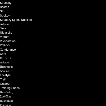
Saucony
Scarpa
SIS
Spokey
Squeezy Sports Nutrition
Ανδρικά
Teva
Ultraspire
Vibram
Vivobarefoot
Z3ROD
Xendurance
Xero
XTENEX
Ανδρικά
Παπούτσια
Δρόμου
Lifestyle
Trail
Outdoor
Training Shoes
Παντόφλες
Σανδάλια
Basketball
Ρουχισμός