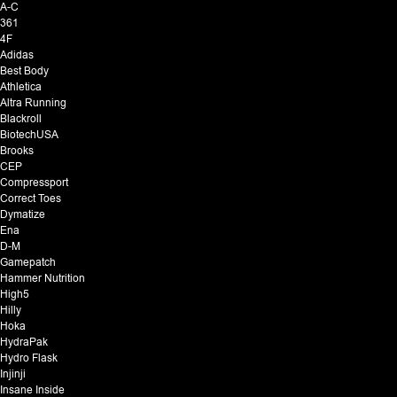
A-C
361
4F
Adidas
Best Body
Athletica
Altra Running
Blackroll
BiotechUSA
Brooks
CEP
Compressport
Correct Toes
Dymatize
Ena
D-M
Gamepatch
Hammer Nutrition
High5
Hilly
Hoka
HydraPak
Hydro Flask
Injinji
Insane Inside