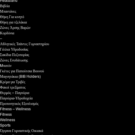
Headband
Βιβλία
Μπαντάνες
Θήκη Για κινητό
Θήκη για τζελάκια
Ζώνες Άρσης Βαρών
Κορδόνια
–
Αθλητικές Τσάντες Γυμναστηρίου
Γιλέκα Υδροδοσίας
Σακίδια Πεζοπορίας
Ζώνες Ενυδάτωσης
Mπατόν
Γκέτες για Παπούτσια Βουνού
Μαγνητάκια (BIB Holders)
Κρέμα για Τριβές
Φακοί τρεξίματος
Θερμός – Παγούρια
Παγούρια-Υδροδοχεία
Προπονητικός Εξοπλισμός
Fitness – Wellness
Fitness
Wellness
Sports
Όργανα Γυμναστικής Οικιακά