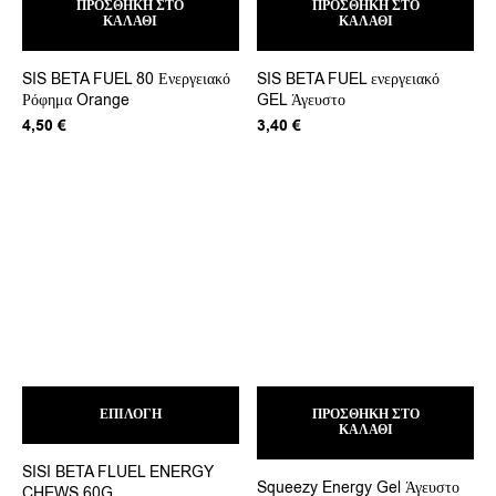
ΠΡΟΣΘΉΚΗ ΣΤΟ
ΠΡΟΣΘΉΚΗ ΣΤΟ
ΚΑΛΆΘΙ
ΚΑΛΆΘΙ
SIS BETA FUEL 80 Ενεργειακό
SIS BETA FUEL ενεργειακό
Ρόφημα Orange
GEL Άγευστο
4,50
€
3,40
€
Αυτό
ΕΠΙΛΟΓΉ
το
ΠΡΟΣΘΉΚΗ ΣΤΟ
ΚΑΛΆΘΙ
προϊόν
έχει
SISI BETA FLUEL ENERGY
πολλαπλές
Squeezy Energy Gel Άγευστο
CHEWS 60G
παραλλαγές.