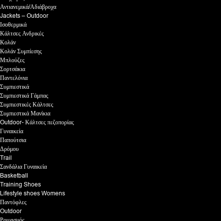
Αντιανεμικά/Αδιάβροχα
Jackets – Outdoor
Ισοθερμικά
Κάλτσες Ανδρικές
Κολάν
Κολάν Συμπίεσης
Μπλούζες
Σορτσάκια
Παντελόνια
Συμπιεστικά
Συμπιεστικά Γάμπας
Συμπιεστικές Κάλτσες
Συμπιεστικά Μανίκια
Outdoor- Κάλτσες πεζοπορίας
Γυναικεία
Παπούτσια
Δρόμου
Trail
Σανδάλια Γυναικεία
Basketball
Training Shoes
Lifestyle shoes Womens
Παντόφλες
Outdoor
Ρουχισμός