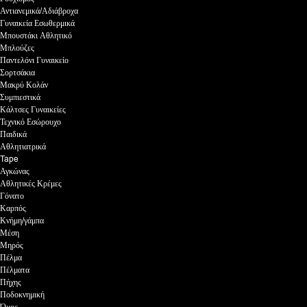
Αντιανεμικά/Αδιάβροχα
Γυναικεία Εσωθερμικά
Μπουστάκι Αθλητικό
Μπλούζες
Παντελόνι Γυναικείο
Σορτσάκια
Μακρύ Κολάν
Συμπιεστικά
Κάλτσες Γυναικείες
Τεχνικό Εσώρουχο
Παιδικά
Αθλητιατρικά
Tape
Αγκώνας
Αθλητικές Κρέμες
Γόνατο
Καρπός
Κνήμη/γάμπα
Μέση
Μηρός
Πέλμα
Πέλματα
Πήχης
Ποδοκνημική
Ώμος