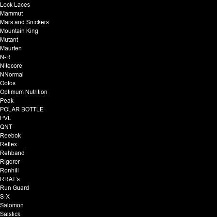
Lock Laces
Mammut
Mars and Snickers
Mountain King
Mutant
Maurten
N-R
Nitecore
NNormal
Oofos
Optimum Nutrition
Peak
POLAR BOTTLE
PVL
QNT
Reebok
Reflex
Rehband
Rigorer
Ronhill
RRAT’s
Run Guard
S-X
Salomon
Salstick