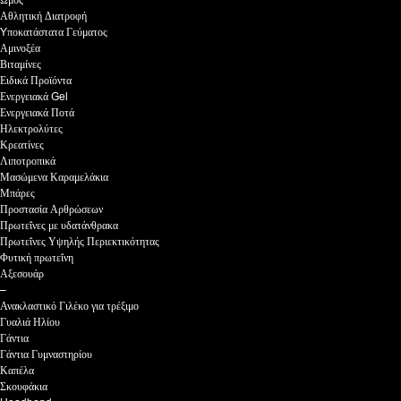
Αθλητική Διατροφή
Yποκατάστατα Γεύματος
Αμινοξέα
Βιταμίνες
Ειδικά Προϊόντα
Ενεργειακά Gel
Ενεργειακά Ποτά
Ηλεκτρολύτες
Κρεατίνες
Λιποτροπικά
Μασώμενα Καραμελάκια
Μπάρες
Προστασία Αρθρώσεων
Πρωτεΐνες με υδατάνθρακα
Πρωτεΐνες Υψηλής Περιεκτικότητας
Φυτική πρωτεΐνη
Αξεσουάρ
–
Ανακλαστικό Γιλέκο για τρέξιμο
Γυαλιά Ηλίου
Γάντια
Γάντια Γυμναστηρίου
Καπέλα
Σκουφάκια