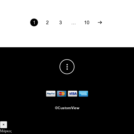
1
2
3
…
10
©CustomView
×
Μάρκες