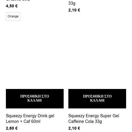
33g
Οι
4,50
€
2,10
€
επιλογές
μπορούν
Orange
να
επιλεγούν
στη
σελίδα
του
προϊόντος
ΠΡΟΣΘΉΚΗ ΣΤΟ
ΠΡΟΣΘΉΚΗ ΣΤΟ
ΚΑΛΆΘΙ
ΚΑΛΆΘΙ
Squeezy Energy Drink gel
Squeezy Energy Super Gel
Lemon + Caf 60ml
Caffeine Cola 33g
2,60
€
2,10
€