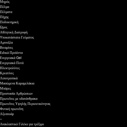
Μηρός
Πέλμα
Πέλματα
Πήχης
Ποδοκνημική
Ώμος
Αθλητική Διατροφή
Yποκατάστατα Γεύματος
Αμινοξέα
Βιταμίνες
Ειδικά Προϊόντα
Ενεργειακά Gel
Ενεργειακά Ποτά
Ηλεκτρολύτες
Κρεατίνες
Λιποτροπικά
Μασώμενα Καραμελάκια
Μπάρες
Προστασία Αρθρώσεων
Πρωτεΐνες με υδατάνθρακα
Πρωτεΐνες Υψηλής Περιεκτικότητας
Φυτική πρωτεΐνη
Αξεσουάρ
–
Ανακλαστικό Γιλέκο για τρέξιμο