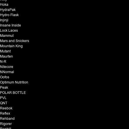
Hoka
HydraPak
Hydro Flask
Injinji
Insane Inside
Lock Laces
Mammut
Mars and Snickers
Mountain King
Mutant
Maurten
N-R
Nitecore
NNormal
Oofos
Optimum Nutrition
Peak
POLAR BOTTLE
PVL
QNT
Reebok
Reflex
Rehband
Rigorer
Ronhill