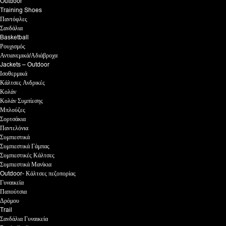
Outdoor
Training Shoes
Παντόφλες
Σανδάλια
Basketball
Ρουχισμός
Αντιανεμικά/Αδιάβροχα
Jackets – Outdoor
Ισοθερμικά
Κάλτσες Ανδρικές
Κολάν
Κολάν Συμπίεσης
Μπλούζες
Σορτσάκια
Παντελόνια
Συμπιεστικά
Συμπιεστικά Γάμπας
Συμπιεστικές Κάλτσες
Συμπιεστικά Μανίκια
Outdoor- Κάλτσες πεζοπορίας
Γυναικεία
Παπούτσια
Δρόμου
Trail
Σανδάλια Γυναικεία