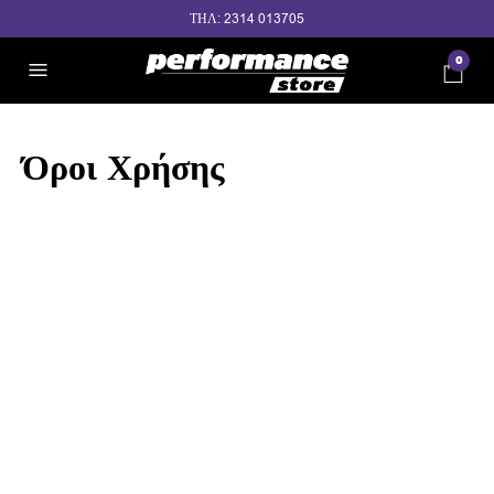
ΤΗΛ: 2314 013705
0
Όροι Χρήσης
Όροι χρήσης ηλεκτρονικού
καταστήματος
Performance Store
.
Tο ηλεκτρονικό κατάστημα
www.performance-store.gr
αποτελεί
το δικτυακό χώρο του
Performance Store
με έδρα τη
Θεσσαλονίκη.
Για την καλύτερη ενημέρωση και εξυπηρέτησή σας. Βεβαιωθείτε ότι
συμφωνείτε με τους κάτωθι όρους και προϋποθέσεις διότι η