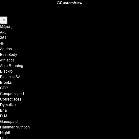
©CustomView
×
Μάρκες
A-C
361
4F
Adidas
Best Body
Athletica
Altra Running
Blackroll
BiotechUSA
Brooks
CEP
Compressport
Correct Toes
Dymatize
Ena
D-M
Gamepatch
Hammer Nutrition
High5
Hilly