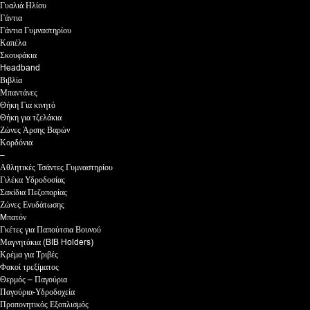
Γυαλιά Ηλίου
Γάντια
Γάντια Γυμναστηρίου
Καπέλα
Σκουφάκια
Headband
Βιβλία
Μπαντάνες
Θήκη Για κινητό
Θήκη για τζελάκια
Ζώνες Άρσης Βαρών
Κορδόνια
–
Αθλητικές Τσάντες Γυμναστηρίου
Γιλέκα Υδροδοσίας
Σακίδια Πεζοπορίας
Ζώνες Ενυδάτωσης
Mπατόν
Γκέτες για Παπούτσια Βουνού
Μαγνητάκια (BIB Holders)
Κρέμα για Τριβές
Φακοί τρεξίματος
Θερμός – Παγούρια
Παγούρια-Υδροδοχεία
Προπονητικός Εξοπλισμός