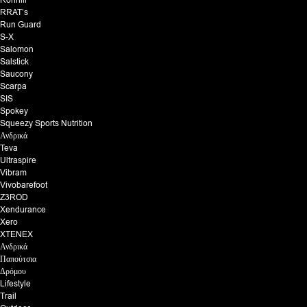
RRAT’s
Run Guard
S-X
Salomon
Salstick
Saucony
Scarpa
SIS
Spokey
Squeezy Sports Nutrition
Ανδρικά
Teva
Ultraspire
Vibram
Vivobarefoot
Z3ROD
Xendurance
Xero
XTENEX
Ανδρικά
Παπούτσια
Δρόμου
Lifestyle
Trail