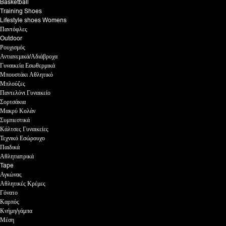
Basketball
Training Shoes
Lifestyle shoes Womens
Παντόφλες
Outdoor
Ρουχισμός
Αντιανεμικά/Αδιάβροχα
Γυναικεία Εσωθερμικά
Μπουστάκι Αθλητικό
Μπλούζες
Παντελόνι Γυναικείο
Σορτσάκια
Μακρύ Κολάν
Συμπιεστικά
Κάλτσες Γυναικείες
Τεχνικό Εσώρουχο
Παιδικά
Αθλητιατρικά
Tape
Αγκώνας
Αθλητικές Κρέμες
Γόνατο
Καρπός
Κνήμη/γάμπα
Μέση