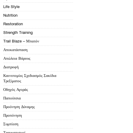
Life Style
Nutrition
Restoration
Strength Training
Trail Blaze – Μπατόν
Αποκατάσταση
Απώλεια Βάρους
Διατροφή
Καινοτομίες Σχεδιασμός Σακίδια
Τρεξίματος
Οδηγός Αγοράς
Παπούτσια
Προόνηση Δύναμης
Προπόνηση
Συμπίεση
Τραυματισμοί