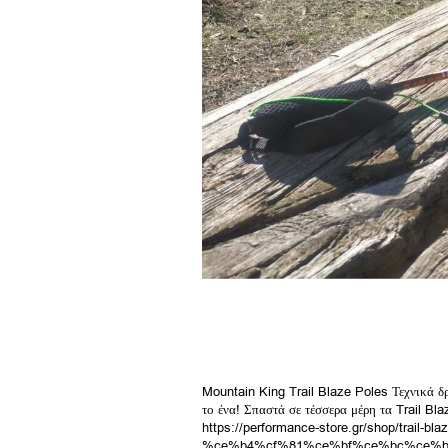
Mountain King Trail Blaze Poles Τεχνικά δρ
το ένα! Σπαστά σε τέσσερα μέρη τα Trail Bl
https://performance-store.gr/shop/tr
%ce%b4%cf%81%ce%bf%ce%bc%ce%b9%ce