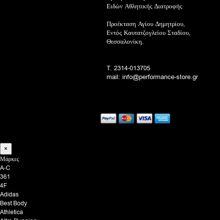
Ειδών Αθλητικής Διατροφής
Προέκταση Αγίου Δημητρίου,
Εντός Καυτατζογλείου Σταδίου,
Θεσσαλονίκη.
T. 2314-013705
mail: info@performance-store.gr
×
Μάρκες
A-C
361
4F
Adidas
Best Body
Athletica