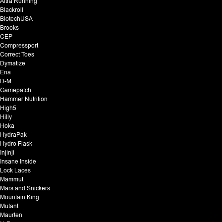
Altra Running
Blackroll
BiotechUSA
Brooks
CEP
Compressport
Correct Toes
Dymatize
Ena
D-M
Gamepatch
Hammer Nutrition
High5
Hilly
Hoka
HydraPak
Hydro Flask
Injinji
Insane Inside
Lock Laces
Mammut
Mars and Snickers
Mountain King
Mutant
Maurten