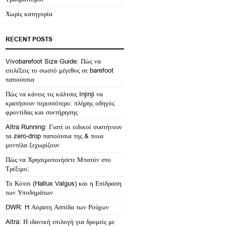
Χωρίς κατηγορία
RECENT POSTS
Vivobarefoot Size Guide: Πώς να
επιλέξεις το σωστό μέγεθος σε barefoot
παπούτσια
Πώς να κάνεις τις κάλτσες Injinji να
κρατήσουν περισσότερο: πλήρης οδηγός
φροντίδας και συντήρησης
Altra Running: Γιατί οι ειδικοί συστήνουν
τα zero-drop παπούτσια της & ποια
μοντέλα ξεχωρίζουν
Πώς να Χρησιμοποιήσετε Μπατόν στο
Τρέξιμο;
Το Κότσι (Hallux Valgus) και η Επίδραση
των Υποδημάτων
DWR: H Αόρατη Ασπίδα των Ρούχων
Altra: Η ιδανική επιλογή για δρομείς με