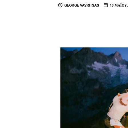
GEORGE VAVRITSAS
10 ΜΑΪ́ΟΥ