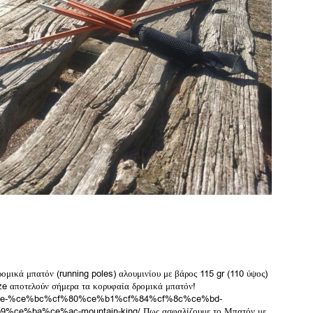
ομικά μπατόν (running poles) αλουμινίου με βάρος 115 gr (110 ύψος)
aze αποτελούν σήμερα τα κορυφαία δρομικά μπατόν!
ail-blaze-%ce%bc%cf%80%ce%b1%cf%84%cf%8c%ce%bd-
%ba%ce%ac-mountain-king/ Πως ασφαλίζουμε το Μπατόν με