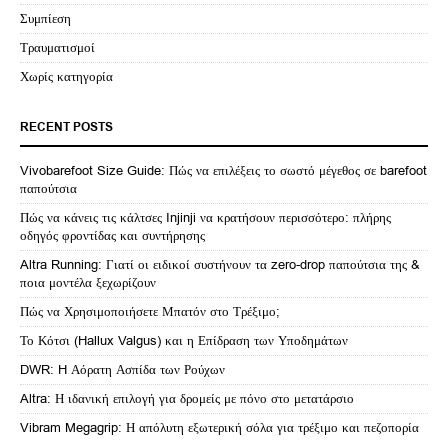
Συμπίεση
Τραυματισμοί
Χωρίς κατηγορία
RECENT POSTS
Vivobarefoot Size Guide: Πώς να επιλέξεις το σωστό μέγεθος σε barefoot
παπούτσια
Πώς να κάνεις τις κάλτσες Injinji να κρατήσουν περισσότερο: πλήρης
οδηγός φροντίδας και συντήρησης
Altra Running: Γιατί οι ειδικοί συστήνουν τα zero-drop παπούτσια της &
ποια μοντέλα ξεχωρίζουν
Πώς να Χρησιμοποιήσετε Μπατόν στο Τρέξιμο;
Το Κότσι (Hallux Valgus) και η Επίδραση των Υποδημάτων
DWR: H Αόρατη Ασπίδα των Ρούχων
Altra: Η ιδανική επιλογή για δρομείς με πόνο στο μετατάρσιο
Vibram Megagrip: Η απόλυτη εξωτερική σόλα για τρέξιμο και πεζοπορία