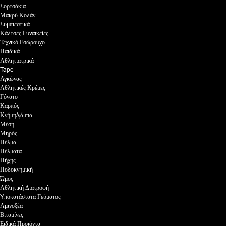
Σορτσάκια
Μακρύ Κολάν
Συμπιεστικά
Κάλτσες Γυναικείες
Τεχνικό Εσώρουχο
Παιδικά
Αθλητιατρικά
Tape
Αγκώνας
Αθλητικές Κρέμες
Γόνατο
Καρπός
Κνήμη/γάμπα
Μέση
Μηρός
Πέλμα
Πέλματα
Πήχης
Ποδοκνημική
Ώμος
Αθλητική Διατροφή
Yποκατάστατα Γεύματος
Αμινοξέα
Βιταμίνες
Ειδικά Προϊόντα