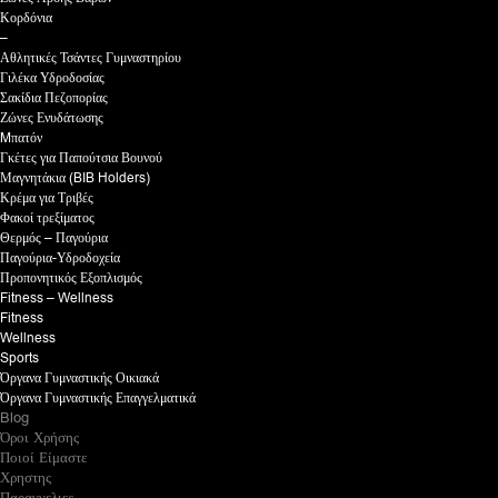
Κορδόνια
–
Αθλητικές Τσάντες Γυμναστηρίου
Γιλέκα Υδροδοσίας
Σακίδια Πεζοπορίας
Ζώνες Ενυδάτωσης
Mπατόν
Γκέτες για Παπούτσια Βουνού
Μαγνητάκια (BIB Holders)
Κρέμα για Τριβές
Φακοί τρεξίματος
Θερμός – Παγούρια
Παγούρια-Υδροδοχεία
Προπονητικός Εξοπλισμός
Fitness – Wellness
Fitness
Wellness
Sports
Όργανα Γυμναστικής Οικιακά
Όργανα Γυμναστικής Επαγγελματικά
Blog
Όροι Χρήσης
Ποιοί Είμαστε
Χρηστης
Παραγγελιες