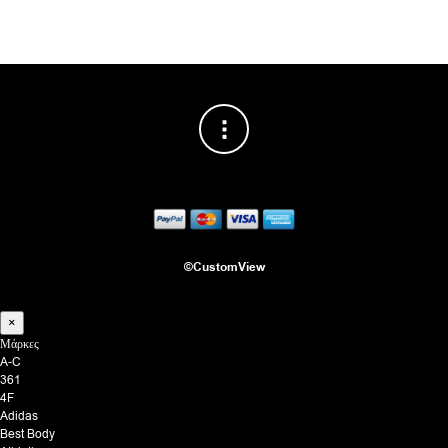
©CustomView
×
Μάρκες
A-C
361
4F
Adidas
Best Body