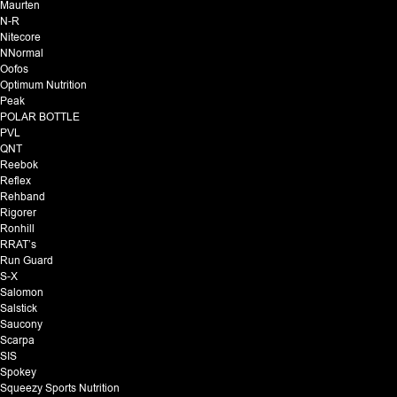
Maurten
N-R
Nitecore
NNormal
Oofos
Optimum Nutrition
Peak
POLAR BOTTLE
PVL
QNT
Reebok
Reflex
Rehband
Rigorer
Ronhill
RRAT’s
Run Guard
S-X
Salomon
Salstick
Saucony
Scarpa
SIS
Spokey
Squeezy Sports Nutrition