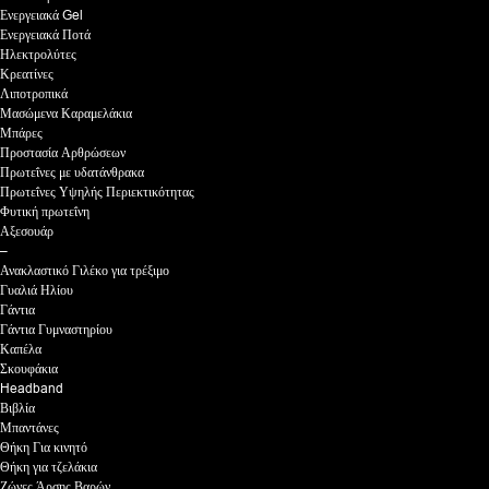
Ενεργειακά Gel
Ενεργειακά Ποτά
Ηλεκτρολύτες
Κρεατίνες
Λιποτροπικά
Μασώμενα Καραμελάκια
Μπάρες
Προστασία Αρθρώσεων
Πρωτεΐνες με υδατάνθρακα
Πρωτεΐνες Υψηλής Περιεκτικότητας
Φυτική πρωτεΐνη
Αξεσουάρ
–
Ανακλαστικό Γιλέκο για τρέξιμο
Γυαλιά Ηλίου
Γάντια
Γάντια Γυμναστηρίου
Καπέλα
Σκουφάκια
Headband
Βιβλία
Μπαντάνες
Θήκη Για κινητό
Θήκη για τζελάκια
Ζώνες Άρσης Βαρών