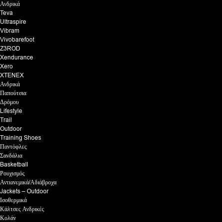
Ανδρικά
Teva
Ultraspire
Vibram
Vivobarefoot
Z3ROD
Xendurance
Xero
XTENEX
Ανδρικά
Παπούτσια
Δρόμου
Lifestyle
Trail
Outdoor
Training Shoes
Παντόφλες
Σανδάλια
Basketball
Ρουχισμός
Αντιανεμικά/Αδιάβροχα
Jackets – Outdoor
Ισοθερμικά
Κάλτσες Ανδρικές
Κολάν