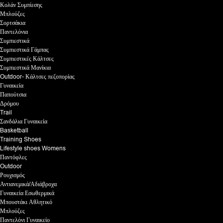
Κολάν Συμπίεσης
Μπλούζες
Σορτσάκια
Παντελόνια
Συμπιεστικά
Συμπιεστικά Γάμπας
Συμπιεστικές Κάλτσες
Συμπιεστικά Μανίκια
Outdoor- Κάλτσες πεζοπορίας
Γυναικεία
Παπούτσια
Δρόμου
Trail
Σανδάλια Γυναικεία
Basketball
Training Shoes
Lifestyle shoes Womens
Παντόφλες
Outdoor
Ρουχισμός
Αντιανεμικά/Αδιάβροχα
Γυναικεία Εσωθερμικά
Μπουστάκι Αθλητικό
Μπλούζες
Παντελόνι Γυναικείο