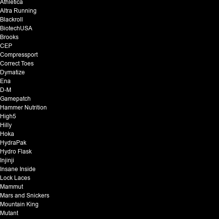
Athletica
Altra Running
Blackroll
BiotechUSA
Brooks
CEP
Compressport
Correct Toes
Dymatize
Ena
D-M
Gamepatch
Hammer Nutrition
High5
Hilly
Hoka
HydraPak
Hydro Flask
Injinji
Insane Inside
Lock Laces
Mammut
Mars and Snickers
Mountain King
Mutant