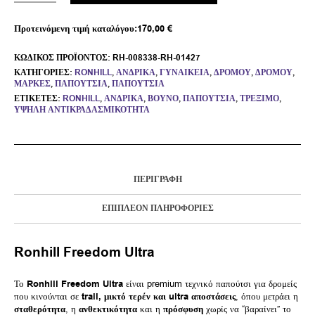
Προτεινόμενη τιμή καταλόγου:
170,00
€
ΚΩΔΙΚΌΣ ΠΡΟΪΌΝΤΟΣ:
RH-008338-RH-01427
ΚΑΤΗΓΟΡΊΕΣ:
RONHILL
,
ΑΝΔΡΙΚΆ
,
ΓΥΝΑΙΚΕΊΑ
,
ΔΡΌΜΟΥ
,
ΔΡΌΜΟΥ
,
ΜΆΡΚΕΣ
,
ΠΑΠΟΎΤΣΙΑ
,
ΠΑΠΟΎΤΣΙΑ
ΕΤΙΚΈΤΕΣ:
RONHILL
,
ΑΝΔΡΙΚΆ
,
ΒΟΥΝΌ
,
ΠΑΠΟΎΤΣΙΑ
,
ΤΡΈΞΙΜΟ
,
ΥΨΗΛΉ ΑΝΤΙΚΡΑΔΑΣΜΙΚΌΤΗΤΑ
ΠΕΡΙΓΡΑΦΉ
ΕΠΙΠΛΈΟΝ ΠΛΗΡΟΦΟΡΊΕΣ
Ronhill Freedom Ultra
Το
Ronhill Freedom Ultra
είναι premium τεχνικό παπούτσι για δρομείς
που κινούνται σε
trail, μικτό τερέν και ultra αποστάσεις
, όπου μετράει η
σταθερότητα
, η
ανθεκτικότητα
και η
πρόσφυση
χωρίς να “βαραίνει” το