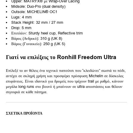
Upper: MATRYX® με Wrap-Over Lacing
Midsole: Duo-Pro (dual density)
Outsole: MICHELIN® OC1
Lugs: 4 mm
Stack Height: 32 mm / 27 mm
Drop: 5 mm
Επιπλέον: Sturdy heel cup, Reflective trim
Βάρος (Ανδρικό): 310 g (UK 8)
Βάρος (Γυναικείο): 250 g (UK 5)
Γιατί να επιλέξεις το Ronhill Freedom Ultra
Επίλεξέ το αν θέλεις ένα τεχνικό παπούτσι που “κλειδώνει” σωστά το πόδι,
αντέχει σε σκληρή χρήση και προσφέρει πρόσφυση Michelin σε δύσκολες
επιφάνειες. Είναι ιδανικό για δρομείς που τρέχουν trail με ρυθμό, κάνουν
μεγάλα long runs στο βουνό ή μπαίνουν σε ultra αποστάσεις και θέλουν
σιγουριά σε κάθε πάτημα.
ΣΧΕΤΙΚΆ ΠΡΟΪΌΝΤΑ