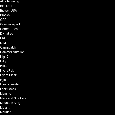
Altra Running
Blackroll
BiotechUSA
Brooks
CEP
Compressport
Correct Toes
Dymatize
Ena
D-M
Gamepatch
Hammer Nutrition
High5
Hilly
Hoka
HydraPak
Hydro Flask
Injinji
Insane Inside
Lock Laces
Mammut
Mars and Snickers
Mountain King
Mutant
Maurten