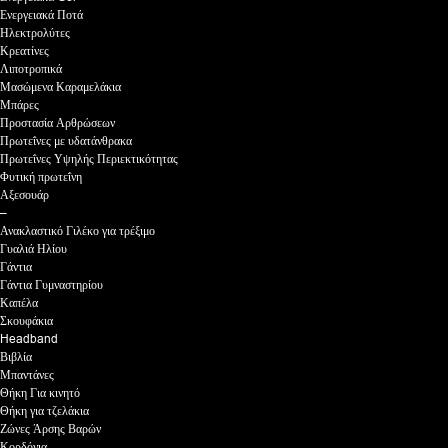
Ενεργειακά Ποτά
Ηλεκτρολύτες
Κρεατίνες
Λιποτροπικά
Μασώμενα Καραμελάκια
Μπάρες
Προστασία Αρθρώσεων
Πρωτεΐνες με υδατάνθρακα
Πρωτεΐνες Υψηλής Περιεκτικότητας
Φυτική πρωτεΐνη
Αξεσουάρ
–
Ανακλαστικό Γιλέκο για τρέξιμο
Γυαλιά Ηλίου
Γάντια
Γάντια Γυμναστηρίου
Καπέλα
Σκουφάκια
Headband
Βιβλία
Μπαντάνες
Θήκη Για κινητό
Θήκη για τζελάκια
Ζώνες Άρσης Βαρών
Κορδόνια