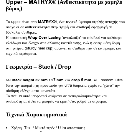
Upper – MATRYX® (Ανθεκτικότητα με χαμηλό
βάρος)
Το upper είναι από
MATRYX®
, ένα τεχνικό ύφασμα υψηλής αντοχής που
στοχεύει σε
ανθεκτικότητα στην τριβή
και
σταθερή εφαρμογή
σε
δύσκολες συνθήκες.
Η κατασκευή
Wrap-Over Lacing
“αγκαλιάζει” το midfoot για καλύτερο
κλείδωμα και έλεγχο στις αλλαγές κατεύθυνσης, ενώ η ενισχυμένη δομή
στη φτέρνα (sturdy heel cup) αυξάνει τη σταθερότητα σε κατηφόρες και
τεχνικά περάσματα.
Γεωμετρία – Stack / Drop
Με
stack height 32 mm / 27 mm
και
drop 5 mm
, το Freedom Ultra
δίνει την απαραίτητη προστασία για ultra διάρκεια χωρίς να “χάνει” την
αίσθηση ελέγχου στο μονοπάτι.
Το set-up αυτό ισορροπεί ανάμεσα σε αντικραδασμικότητα και
σταθερότητα, ώστε να μπορείς να κρατήσεις ρυθμό με σιγουριά.
Τεχνικά Χαρακτηριστικά
Χρήση: Trail / Μικτό τερέν / Ultra αποστάσεις