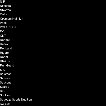
N-R
Nitecore
NNormal
Oofos
Optimum Nutrition
Peak
POLAR BOTTLE
PVL
QNT
Reebok
Reflex
Rehband
Rigorer
Ronhill
RRAT’s
Run Guard
S-X
Salomon
Salstick
Saucony
Scarpa
SIS
Spokey
Squeezy Sports Nutrition
Ανδρικά