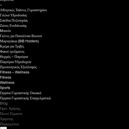
–
Αθλητικές Τσάντες Γυμναστηρίου
Γιλέκα Υδροδοσίας
Σακίδια Πεζοπορίας
Ζώνες Ενυδάτωσης
Mπατόν
Γκέτες για Παπούτσια Βουνού
Μαγνητάκια (BIB Holders)
Κρέμα για Τριβές
Φακοί τρεξίματος
Θερμός – Παγούρια
Παγούρια-Υδροδοχεία
Προπονητικός Εξοπλισμός
Fitness – Wellness
Fitness
Wellness
Sports
Όργανα Γυμναστικής Οικιακά
Όργανα Γυμναστικής Επαγγελματικά
Blog
Όροι Χρήσης
Ποιοί Είμαστε
Χρηστης
Παραγγελιες