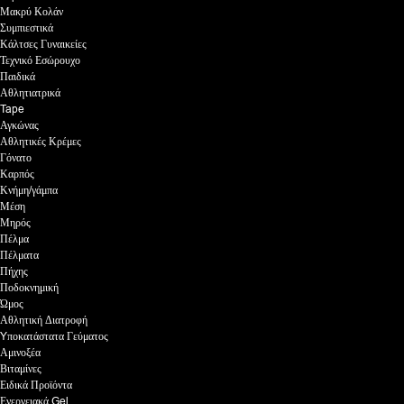
Μακρύ Κολάν
Συμπιεστικά
Κάλτσες Γυναικείες
Τεχνικό Εσώρουχο
Παιδικά
Αθλητιατρικά
Tape
Αγκώνας
Αθλητικές Κρέμες
Γόνατο
Καρπός
Κνήμη/γάμπα
Μέση
Μηρός
Πέλμα
Πέλματα
Πήχης
Ποδοκνημική
Ώμος
Αθλητική Διατροφή
Yποκατάστατα Γεύματος
Αμινοξέα
Βιταμίνες
Ειδικά Προϊόντα
Ενεργειακά Gel