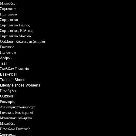
Μπλούζες
Σορτσάκια
Παντελόνια
Συμπιεστικά
Συμπιεστικά Γάμπας
Συμπιεστικές Κάλτσες
Συμπιεστικά Μανίκια
Outdoor- Κάλτσες πεζοπορίας
Γυναικεία
Παπούτσια
Δρόμου
Trail
Σανδάλια Γυναικεία
Basketball
Training Shoes
Lifestyle shoes Womens
Παντόφλες
Outdoor
Ρουχισμός
Αντιανεμικά/Αδιάβροχα
Γυναικεία Εσωθερμικά
Μπουστάκι Αθλητικό
Μπλούζες
Παντελόνι Γυναικείο
Σορτσάκια