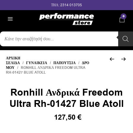
ΤΗΛ: 2314 013705
0
ΑΝΑΖΉΤΗΣΗ
ΠΡΟΪΌΝΤΩΝ
ΑΡΧΙΚΉ
ΣΕΛΊΔΑ
/
ΓΥΝΑΙΚΕΊΑ
/
ΠΑΠΟΎΤΣΙΑ
/
ΔΡΌ
ΜΟΥ
/ RONHILL ΑΝΔΡΙΚΆ FREEDOM ULTRA
RH-01427 BLUE ATOLL
Ronhill Ανδρικά Freedom
Ultra Rh-01427 Blue Atoll
Original
Η
127,50
€
price
τρέχουσα
was:
τιμή