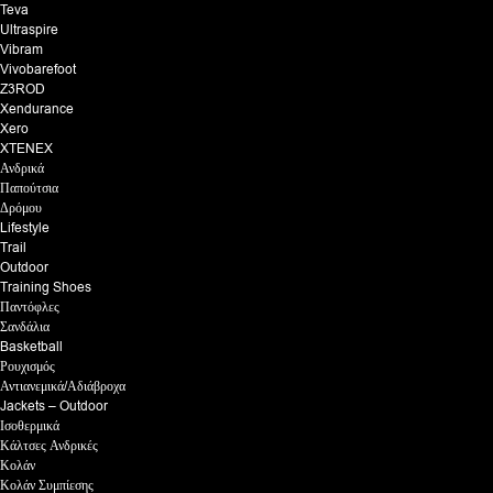
Teva
Ultraspire
Vibram
Vivobarefoot
Z3ROD
Xendurance
Xero
XTENEX
Ανδρικά
Παπούτσια
Δρόμου
Lifestyle
Trail
Outdoor
Training Shoes
Παντόφλες
Σανδάλια
Basketball
Ρουχισμός
Αντιανεμικά/Αδιάβροχα
Jackets – Outdoor
Ισοθερμικά
Κάλτσες Ανδρικές
Κολάν
Κολάν Συμπίεσης