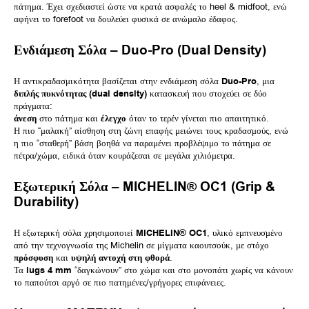
πάτημα. Έχει σχεδιαστεί ώστε να κρατά ασφαλές το heel & midfoot, ενώ
αφήνει το forefoot να δουλεύει φυσικά σε ανώμαλο έδαφος.
Ενδιάμεση Σόλα – Duo-Pro (Dual Density)
Η αντικραδασμικότητα βασίζεται στην ενδιάμεση σόλα
Duo-Pro
, μια
διπλής πυκνότητας (dual density)
κατασκευή που στοχεύει σε δύο
πράγματα:
άνεση
στο πάτημα και
έλεγχο
όταν το τερέν γίνεται πιο απαιτητικό.
Η πιο “μαλακή” αίσθηση στη ζώνη επαφής μειώνει τους κραδασμούς, ενώ
η πιο “σταθερή” βάση βοηθά να παραμένει προβλέψιμο το πάτημα σε
πέτρα/χώμα, ειδικά όταν κουράζεσαι σε μεγάλα χιλιόμετρα.
Εξωτερική Σόλα – MICHELIN® OC1 (Grip &
Durability)
Η εξωτερική σόλα χρησιμοποιεί
MICHELIN® OC1
, υλικό εμπνευσμένο
από την τεχνογνωσία της Michelin σε μίγματα καουτσούκ, με στόχο
πρόσφυση
και
υψηλή αντοχή στη φθορά
.
Τα
lugs 4 mm
“δαγκώνουν” στο χώμα και στο μονοπάτι χωρίς να κάνουν
το παπούτσι αργό σε πιο πατημένες/γρήγορες επιφάνειες.