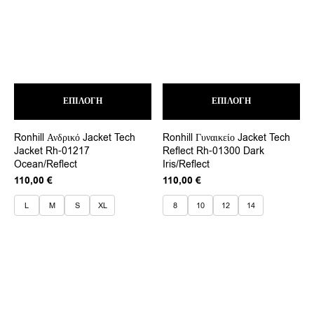
Αυτό
Αυτ
ΕΠΙΛΟΓΉ
το
ΕΠΙΛΟΓΉ
το
προϊόν
προ
έχει
έχει
Ronhill Ανδρικό Jacket Tech
Ronhill Γυναικείο Jacket Tech
πολλαπλές
πολ
Jacket Rh-01217
Reflect Rh-01300 Dark
παραλλαγές.
παρ
Ocean/Reflect
Iris/Reflect
Οι
Οι
επιλογές
επι
110,00
€
110,00
€
μπορούν
μπο
να
να
L
M
S
XL
8
10
12
14
επιλεγούν
επι
στη
στη
σελίδα
σελ
του
του
προϊόντος
προ