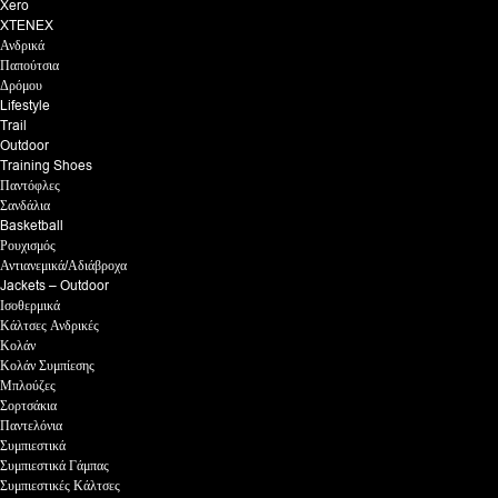
Xero
XTENEX
Ανδρικά
Παπούτσια
Δρόμου
Lifestyle
Trail
Outdoor
Training Shoes
Παντόφλες
Σανδάλια
Basketball
Ρουχισμός
Αντιανεμικά/Αδιάβροχα
Jackets – Outdoor
Ισοθερμικά
Κάλτσες Ανδρικές
Κολάν
Κολάν Συμπίεσης
Μπλούζες
Σορτσάκια
Παντελόνια
Συμπιεστικά
Συμπιεστικά Γάμπας
Συμπιεστικές Κάλτσες