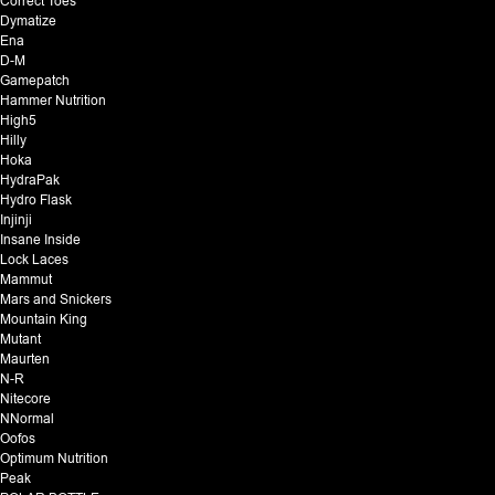
Correct Toes
Dymatize
Ena
D-M
Gamepatch
Hammer Nutrition
High5
Hilly
Hoka
HydraPak
Hydro Flask
Injinji
Insane Inside
Lock Laces
Mammut
Mars and Snickers
Mountain King
Mutant
Maurten
N-R
Nitecore
NNormal
Oofos
Optimum Nutrition
Peak