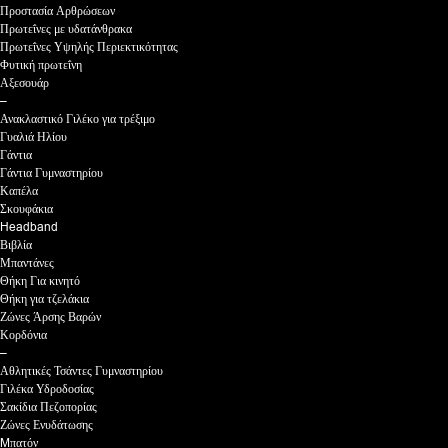
Προστασία Αρθρώσεων
Πρωτεΐνες με υδατάνθρακα
Πρωτεΐνες Υψηλής Περιεκτικότητας
Φυτική πρωτεΐνη
Αξεσουάρ
–
Ανακλαστικό Γιλέκο για τρέξιμο
Γυαλιά Ηλίου
Γάντια
Γάντια Γυμναστηρίου
Καπέλα
Σκουφάκια
Headband
Βιβλία
Μπαντάνες
Θήκη Για κινητό
Θήκη για τζελάκια
Ζώνες Άρσης Βαρών
Κορδόνια
–
Αθλητικές Τσάντες Γυμναστηρίου
Γιλέκα Υδροδοσίας
Σακίδια Πεζοπορίας
Ζώνες Ενυδάτωσης
Mπατόν