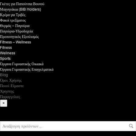
Γκέτες για Παπούτσια Βουνού
Μαγνητάκια (BIB Holders)
Κρέμα για Τριβές
Φακοί τρεξίματος
Θερμός – Παγούρια
Παγούρια-Υδροδοχεία
Προπονητικός Εξοπλισμός
Fitness – Wellness
Fitness
Wellness
Sports
Όργανα Γυμναστικής Οικιακά
Όργανα Γυμναστικής Επαγγελματικά
Blog
Όροι Χρήσης
Ποιοί Είμαστε
Χρηστης
Παραγγελιες
×
What are you looking for?