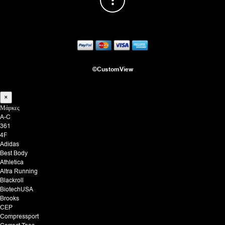
©CustomView
×
Μάρκες
A-C
361
4F
Adidas
Best Body
Athletica
Altra Running
Blackroll
BiotechUSA
Brooks
CEP
Compressport