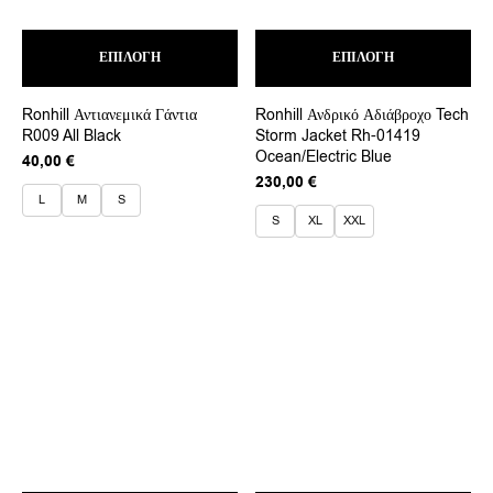
Αυτό
Αυτ
ΕΠΙΛΟΓΉ
το
ΕΠΙΛΟΓΉ
το
προϊόν
προ
έχει
έχει
Ronhill Αντιανεμικά Γάντια
Ronhill Ανδρικό Αδιάβροχο Tech
πολλαπλές
πολ
R009 All Black
Storm Jacket Rh-01419
παραλλαγές.
παρ
Ocean/Electric Blue
Οι
Οι
40,00
€
επιλογές
επι
230,00
€
μπορούν
μπο
L
M
S
να
να
S
XL
XXL
επιλεγούν
επι
στη
στη
σελίδα
σελ
του
του
προϊόντος
προ