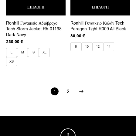
Αυτό
Αυτ
ΕΠΙΛΟΓΉ
το
ΕΠΙΛΟΓΉ
το
προϊόν
προ
έχει
έχει
Ronhill Γυναικείο Αδιάβροχο
Ronhill Γυναικείο Κολάν Tech
πολλαπλές
πολ
Tech Storm Jacket Rh-01198
Paragon Tight R009 All Black
παραλλαγές.
παρ
Dark Navy
Οι
Οι
80,00
€
επιλογές
επι
230,00
€
μπορούν
μπο
8
10
12
14
να
να
L
M
S
XL
επιλεγούν
επι
XS
στη
στη
σελίδα
σελ
του
του
προϊόντος
προ
1
2