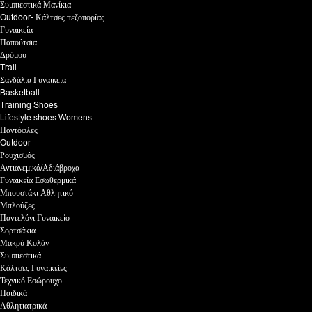
Συμπιεστικά Μανίκια
Outdoor- Κάλτσες πεζοπορίας
Γυναικεία
Παπούτσια
Δρόμου
Trail
Σανδάλια Γυναικεία
Basketball
Training Shoes
Lifestyle shoes Womens
Παντόφλες
Outdoor
Ρουχισμός
Αντιανεμικά/Αδιάβροχα
Γυναικεία Εσωθερμικά
Μπουστάκι Αθλητικό
Μπλούζες
Παντελόνι Γυναικείο
Σορτσάκια
Μακρύ Κολάν
Συμπιεστικά
Κάλτσες Γυναικείες
Τεχνικό Εσώρουχο
Παιδικά
Αθλητιατρικά