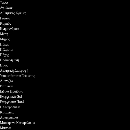
Tape
Αγκώνας
Αθλητικές Κρέμες
Γόνατο
Καρπός
Κνήμη/γάμπα
Μέση
Μηρός
Πέλμα
Πέλματα
Πήχης
Ποδοκνημική
Ώμος
Αθλητική Διατροφή
Yποκατάστατα Γεύματος
Αμινοξέα
Βιταμίνες
Ειδικά Προϊόντα
Ενεργειακά Gel
Ενεργειακά Ποτά
Ηλεκτρολύτες
Κρεατίνες
Λιποτροπικά
Μασώμενα Καραμελάκια
Μπάρες