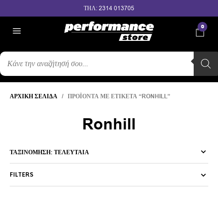
ΤΗΛ: 2314 013705
0
ΑΝΑΖΉΤΗΣΗ
ΠΡΟΪΌΝΤΩΝ
ΑΡΧΙΚΉ ΣΕΛΊΔΑ
/ ΠΡΟΪΌΝΤΑ ΜΕ ΕΤΙΚΈΤΑ “RONHILL”
Ronhill
FILTERS