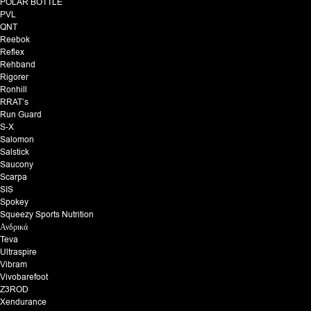
POLAR BOTTLE
PVL
QNT
Reebok
Reflex
Rehband
Rigorer
Ronhill
RRAT’s
Run Guard
S-X
Salomon
Salstick
Saucony
Scarpa
SIS
Spokey
Squeezy Sports Nutrition
Ανδρικά
Teva
Ultraspire
Vibram
Vivobarefoot
Z3ROD
Xendurance