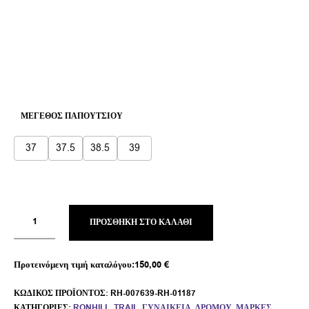
ΜΈΓΕΘΟΣ ΠΑΠΟΥΤΣΙΟΎ
37
37.5
38.5
39
ΠΡΟΣΘΉΚΗ ΣΤΟ ΚΑΛΆΘΙ
Προτεινόμενη τιμή καταλόγου:
150,00
€
ΚΩΔΙΚΌΣ ΠΡΟΪΌΝΤΟΣ:
RH-007639-RH-01187
ΚΑΤΗΓΟΡΊΕΣ:
RONHILL
,
TRAIL
,
ΓΥΝΑΙΚΕΊΑ
,
ΔΡΌΜΟΥ
,
ΜΆΡΚΕΣ
,