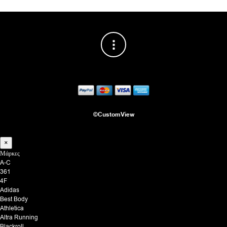
©CustomView
×
Μάρκες
A-C
361
4F
Adidas
Best Body
Athletica
Altra Running
Blackroll