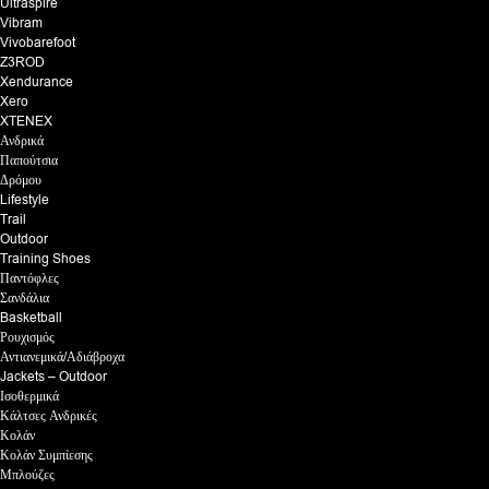
Ultraspire
Vibram
Vivobarefoot
Z3ROD
Xendurance
Xero
XTENEX
Ανδρικά
Παπούτσια
Δρόμου
Lifestyle
Trail
Outdoor
Training Shoes
Παντόφλες
Σανδάλια
Basketball
Ρουχισμός
Αντιανεμικά/Αδιάβροχα
Jackets – Outdoor
Ισοθερμικά
Κάλτσες Ανδρικές
Κολάν
Κολάν Συμπίεσης
Μπλούζες