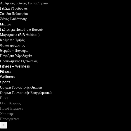
Αθλητικές Τσάντες Γυμναστηρίου
Γιλέκα Υδροδοσίας
Σακίδια Πεζοπορίας
Ζώνες Ενυδάτωσης
Mπατόν
Γκέτες για Παπούτσια Βουνού
Μαγνητάκια (BIB Holders)
Κρέμα για Τριβές
Φακοί τρεξίματος
Θερμός – Παγούρια
Παγούρια-Υδροδοχεία
Προπονητικός Εξοπλισμός
Fitness – Wellness
Fitness
Wellness
Sports
Όργανα Γυμναστικής Οικιακά
Όργανα Γυμναστικής Επαγγελματικά
Blog
Όροι Χρήσης
Ποιοί Είμαστε
Χρηστης
Παραγγελιες
×