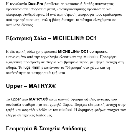
Η τεχνολογία
Duo-Pro
βασίζεται σε κατασκευή διπλής πυκνότητας,
προσφέροντας ισορροπία μεταξύ αντικραδασμικής προστασίας και
πλευρικής σταθερότητας. Η ανώτερη στρώση απορροφά τους κραδασμούς
από την πρόσκρουση, ενώ η βάση διατηρεί το πάτημα ελεγχόμενο σε
ανώμαλο έδαφος.
Εξωτερική Σόλα – MICHELIN® OC1
Η εξωτερική σόλα χρησιμοποιεί
MICHELIN® OC1
compound,
εμπνευσμένο από την τεχνολογία ελαστικών της Michelin. Προσφέρει
εξαιρετική πρόσφυση σε στεγνό και βρεγμένο τερέν, με υψηλή αντοχή στη
φθορά. Τα lugs 4mm βελτιώνουν το “δάγκωμα” στο χώμα και τη
σταθερότητα σε κατηφορικά τμήματα.
Upper – MATRYX®
Το upper από
MATRYX®
είναι υφαντό ύφασμα υψηλής αντοχής που
συνδυάζει σταθερότητα και χαμηλό βάρος. Παρέχει εξαιρετική αντοχή στην
τριβή και ασφαλές κλείδωμα του midfoot. Η δομημένη φτέρνα ενισχύει τον
έλεγχο σε τεχνικές διαδρομές.
Γεωμετρία & Στοιχεία Απόδοσης