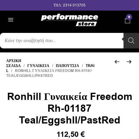
ΤΗΛ: 2314 013705
0
ΑΝΑΖΉΤΗΣΗ
ΠΡΟΪΌΝΤΩΝ
ΑΡΧΙΚΉ
ΣΕΛΊΔΑ
/
ΓΥΝΑΙΚΕΊΑ
/
ΠΑΠΟΎΤΣΙΑ
/
TRAI
L
/ RONHILL ΓΥΝΑΙΚΕΊΑ FREEDOM RH-01187
TEAL/EGGSHLL/PASTRED
Ronhill Γυναικεία Freedom
Rh-01187
Teal/Eggshll/PastRed
Original
Η
112,50
€