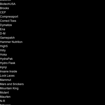
BiotechUSA
Brooks
CEP
Compressport
Correct Toes
Dymatize
Ena
D-M
Gamepatch
Hammer Nutrition
High5
Hilly
Hoka
HydraPak
Hydro Flask
Injinji
Insane Inside
Lock Laces
Mammut
Mars and Snickers
Mountain King
Mutant
Maurten
N-R