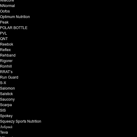
Nitecore
NNormal
Oofos
Optimum Nutrition
Peak
POLAR BOTTLE
PVL
QNT
Reebok
Reflex
Rehband
Rigorer
Ronhill
RRAT’s
Run Guard
S-X
Salomon
Salstick
Saucony
Scarpa
SIS
Spokey
Squeezy Sports Nutrition
Ανδρικά
Teva