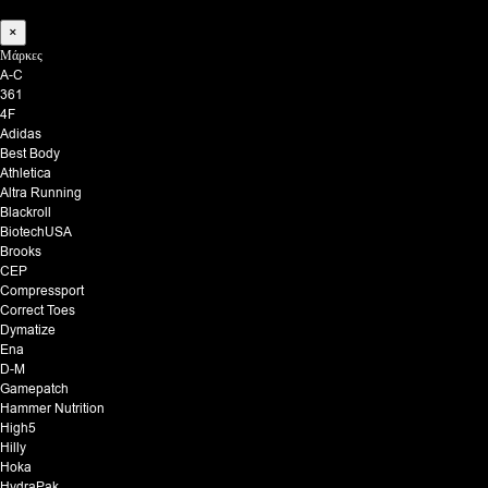
×
Μάρκες
A-C
361
4F
Adidas
Best Body
Athletica
Altra Running
Blackroll
BiotechUSA
Brooks
CEP
Compressport
Correct Toes
Dymatize
Ena
D-M
Gamepatch
Hammer Nutrition
High5
Hilly
Hoka
HydraPak