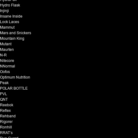
Hydro Flask
Injinji
Insane Inside
Lock Laces
Mammut
Mars and Snickers
Mountain King
Mutant
Maurten
N-R
Nitecore
NNormal
Oofos
Optimum Nutrition
Peak
POLAR BOTTLE
PVL
QNT
Reebok
Reflex
Rehband
Rigorer
Ronhill
RRAT’s