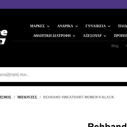
ΜΆΡΚΕΣ
ΑΝΔΡΙΚΆ
ΓΥΝΑΙΚΕΊΑ
ΠΑΙΔ
ΑΘΛΗΤΙΚΉ ΔΙΑΤΡΟΦΉ
ΑΞΕΣΟΥΆΡ
ΠΡΟΠΟ
Blog
Η
ΙΣΜΌΣ
/
ΜΠΛΟΎΖΕΣ
/ REHBAND SWEATSHIRT WOMEN’S BLACK