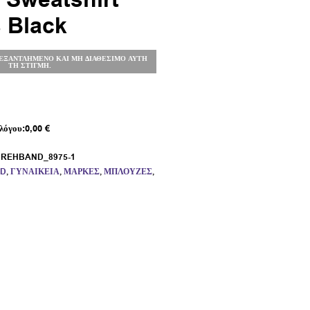
Sweatshirt
 Black
 ΕΞΑΝΤΛΗΜΈΝΟ ΚΑΙ ΜΗ ΔΙΑΘΈΣΙΜΟ ΑΥΤΉ
ΤΗ ΣΤΙΓΜΉ.
λόγου:
0,00
€
:
REHBAND_8975-1
D
,
ΓΥΝΑΙΚΕΊΑ
,
ΜΆΡΚΕΣ
,
ΜΠΛΟΎΖΕΣ
,