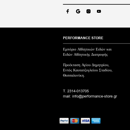
σελίδα
του
προϊόντος
PERFORMANCE STORE
Εμπόριο Αθλητικών Ειδών και
Ειδών Αθλητικής Διατροφής
Προέκταση Αγίου Δημητρίου,
Εντός Καυτατζογλείου Σταδίου,
Θεσσαλονίκη.
T. 2314-013705
mail: info@performance-store.gr