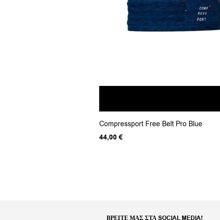
Αυτό
Compressport Free Belt Pro Blue
το
προϊόν
44,00
€
έχει
πολλαπλές
παραλλαγές.
Οι
επιλογές
μπορούν
να
επιλεγούν
στη
ΒΡΕΊΤΕ ΜΑΣ ΣΤΑ SOCIAL MEDIA!