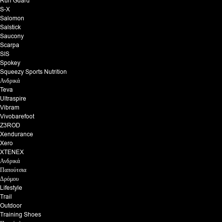
Run Guard
S-X
Salomon
Salstick
Saucony
Scarpa
SIS
Spokey
Squeezy Sports Nutrition
Ανδρικά
Teva
Ultraspire
Vibram
Vivobarefoot
Z3ROD
Xendurance
Xero
XTENEX
Ανδρικά
Παπούτσια
Δρόμου
Lifestyle
Trail
Outdoor
Training Shoes