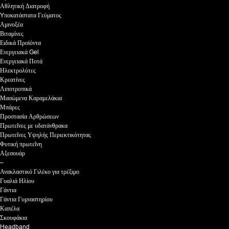
Αθλητική Διατροφή
Yποκατάστατα Γεύματος
Αμινοξέα
Βιταμίνες
Ειδικά Προϊόντα
Ενεργειακά Gel
Ενεργειακά Ποτά
Ηλεκτρολύτες
Κρεατίνες
Λιποτροπικά
Μασώμενα Καραμελάκια
Μπάρες
Προστασία Αρθρώσεων
Πρωτεΐνες με υδατάνθρακα
Πρωτεΐνες Υψηλής Περιεκτικότητας
Φυτική πρωτεΐνη
Αξεσουάρ
–
Ανακλαστικό Γιλέκο για τρέξιμο
Γυαλιά Ηλίου
Γάντια
Γάντια Γυμναστηρίου
Καπέλα
Σκουφάκια
Headband