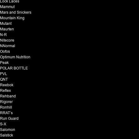
Lock Laces
Mammut
Mars and Snickers
Mountain King
Mutant
Maurten
N-R
Nitecore
NNormal
Oofos
Optimum Nutrition
Peak
POLAR BOTTLE
PVL
QNT
Reebok
Reflex
Rehband
Rigorer
Ronhill
RRAT’s
Run Guard
S-X
Salomon
Salstick