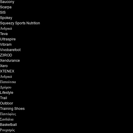
Saucony
Scarpa
SIS
Spokey
Squeezy Sports Nutrition
Ανδρικά
Teva
Ultraspire
Vibram
Vivobarefoot
Z3ROD
Xendurance
Xero
XTENEX
Ανδρικά
Παπούτσια
Δρόμου
Lifestyle
Trail
Outdoor
Training Shoes
Παντόφλες
Σανδάλια
Basketball
Ρουχισμός