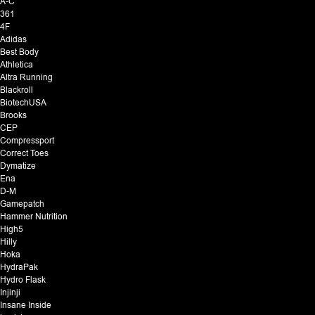
A-C
361
4F
Adidas
Best Body
Athletica
Altra Running
Blackroll
BiotechUSA
Brooks
CEP
Compressport
Correct Toes
Dymatize
Ena
D-M
Gamepatch
Hammer Nutrition
High5
Hilly
Hoka
HydraPak
Hydro Flask
Injinji
Insane Inside