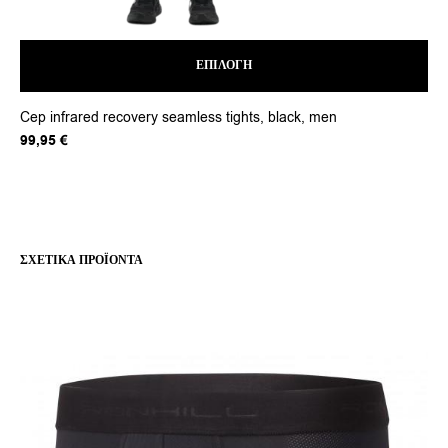
ΕΠΙΛΟΓΉ
Αυτό
Cep infrared recovery seamless tights, black, men
CEP
το
προϊόν
99,95
€
49
έχει
πολλαπλές
παραλλαγές.
Οι
επιλογές
μπορούν
ΣΧΕΤΙΚΆ ΠΡΟΪΌΝΤΑ
να
επιλεγούν
στη
σελίδα
του
προϊόντος