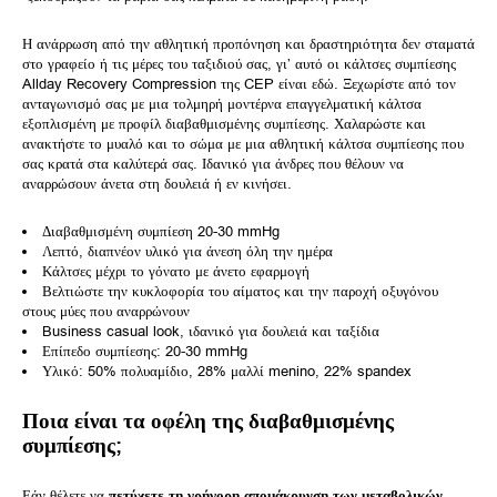
Η ανάρρωση από την αθλητική προπόνηση και δραστηριότητα δεν σταματά
στο γραφείο ή τις μέρες του ταξιδιού σας, γι’ αυτό οι κάλτσες συμπίεσης
Allday Recovery Compression της CEP είναι εδώ. Ξεχωρίστε από τον
ανταγωνισμό σας με μια τολμηρή μοντέρνα επαγγελματική κάλτσα
εξοπλισμένη με προφίλ διαβαθμισμένης συμπίεσης. Χαλαρώστε και
ανακτήστε το μυαλό και το σώμα με μια αθλητική κάλτσα συμπίεσης που
σας κρατά στα καλύτερά σας. Ιδανικό για άνδρες που θέλουν να
αναρρώσουν άνετα στη δουλειά ή εν κινήσει.
Διαβαθμισμένη συμπίεση 20-30 mmHg
Λεπτό, διαπνέον υλικό για άνεση όλη την ημέρα
Κάλτσες μέχρι το γόνατο με άνετο εφαρμογή
Βελτιώστε την κυκλοφορία του αίματος και την παροχή οξυγόνου
στους μύες που αναρρώνουν
Business casual look, ιδανικό για δουλειά και ταξίδια
Επίπεδο συμπίεσης: 20-30 mmHg
Υλικό: 50% πολυαμίδιο, 28% μαλλί menino, 22% spandex
Ποια είναι τα οφέλη της διαβαθμισμένης
συμπίεσης;
Εάν θέλετε να
πετύχετε τη γρήγορη απομάκρυνση των μεταβολικών