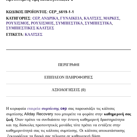
ΚΩΔΙΚΌΣ ΠΡΟΪΌΝΤΟΣ:
CEP_5619-1-1
ΚΑΤΗΓΟΡΊΕΣ:
CEP
,
ΑΝΔΡΙΚΆ
,
ΓΥΝΑΙΚΕΊΑ
,
ΚΆΛΤΣΕΣ
,
ΜΆΡΚΕΣ
,
ΡΟΥΧΙΣΜΌΣ
,
ΡΟΥΧΙΣΜΌΣ
,
ΣΥΜΠΙΕΣΤΙΚΆ
,
ΣΥΜΠΙΕΣΤΙΚΆ
,
ΣΥΜΠΙΕΣΤΙΚΈΣ ΚΆΛΤΣΕΣ
ΕΤΙΚΈΤΑ:
ΚΆΛΤΣΕΣ
ΠΕΡΙΓΡΑΦΉ
ΕΠΙΠΛΈΟΝ ΠΛΗΡΟΦΟΡΊΕΣ
ΑΞΙΟΛΟΓΉΣΕΙΣ (0)
Η κορυφαία
εταιρεία
συμπίεσης cep
σας παρουσιάζει τις κάλτσες
συμπίεσης Allday Recovery που μπορείτε να φοράτε στην
καθημερινή σας
ζωή
. Όταν πρέπει να συνδυάσετε την έντονη καθημερινή δραστηριότητα
και της δύσκολες προπονητικές μονάδες τότε πρέπει να εντάξετε στην
καθημερινότητά σας τις κάλτσες συμπίεσης. Οι κάλτσες αποκατάστασης
ξεκουράζουν τα βαριά σας πέλματα σε καθημερινή βάση.