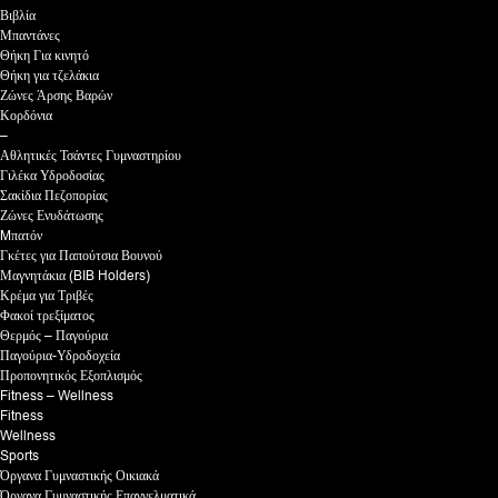
Βιβλία
Μπαντάνες
Θήκη Για κινητό
Θήκη για τζελάκια
Ζώνες Άρσης Βαρών
Κορδόνια
–
Αθλητικές Τσάντες Γυμναστηρίου
Γιλέκα Υδροδοσίας
Σακίδια Πεζοπορίας
Ζώνες Ενυδάτωσης
Mπατόν
Γκέτες για Παπούτσια Βουνού
Μαγνητάκια (BIB Holders)
Κρέμα για Τριβές
Φακοί τρεξίματος
Θερμός – Παγούρια
Παγούρια-Υδροδοχεία
Προπονητικός Εξοπλισμός
Fitness – Wellness
Fitness
Wellness
Sports
Όργανα Γυμναστικής Οικιακά
Όργανα Γυμναστικής Επαγγελματικά