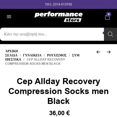
ΤΗΛ: 2314 013705
0
ΑΝΑΖΉΤΗΣΗ
ΠΡΟΪΌΝΤΩΝ
ΑΡΧΙΚΉ
ΣΕΛΊΔΑ
/
ΓΥΝΑΙΚΕΊΑ
/
ΡΟΥΧΙΣΜΌΣ
/
ΣΥΜ
ΠΙΕΣΤΙΚΆ
/ CEP ALLDAY RECOVERY
COMPRESSION SOCKS MEN BLACK
Cep Allday Recovery
Compression Socks men
Black
Original
Η
36,00
€