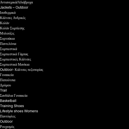
Αντιανεμικά/Αδιάβροχα
Jackets – Outdoor
Ισοθερμικά
Κάλτσες Ανδρικές
Κολάν
Κολάν Συμπίεσης
Μπλούζες
Σορτσάκια
Παντελόνια
Συμπιεστικά
Συμπιεστικά Γάμπας
Συμπιεστικές Κάλτσες
Συμπιεστικά Μανίκια
Outdoor- Κάλτσες πεζοπορίας
Γυναικεία
Παπούτσια
Δρόμου
Trail
Σανδάλια Γυναικεία
Basketball
Training Shoes
Lifestyle shoes Womens
Παντόφλες
Outdoor
Ρουχισμός