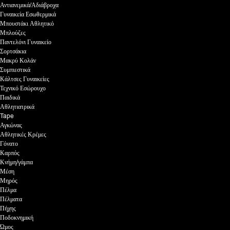
Αντιανεμικά/Αδιάβροχα
Γυναικεία Εσωθερμικά
Μπουστάκι Αθλητικό
Μπλούζες
Παντελόνι Γυναικείο
Σορτσάκια
Μακρύ Κολάν
Συμπιεστικά
Κάλτσες Γυναικείες
Τεχνικό Εσώρουχο
Παιδικά
Αθλητιατρικά
Tape
Αγκώνας
Αθλητικές Κρέμες
Γόνατο
Καρπός
Κνήμη/γάμπα
Μέση
Μηρός
Πέλμα
Πέλματα
Πήχης
Ποδοκνημική
Ώμος