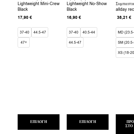
Lightweight Mini-Crew
Lightweight No-Show
Συμπιεστι
παραλλαγές.
παραλλαγές.
Black
Black
allday re
Οι
Οι
επιλογές
επιλογές
Origina
17,90
€
16,90
€
38,21
€
μπορούν
μπορούν
price
τ
να
να
was:
τ
επιλεγούν
επιλεγούν
37-40
44.5-47
37-40
40.5-44
MD (23.5
44,95 €
ε
στη
στη
3
σελίδα
σελίδα
47+
44.5-47
SM (20.5-
του
του
προϊόντος
προϊόντος
XS (18-20
Αυτό
Αυτό
ΕΠΙΛΟΓΉ
το
ΕΠΙΛΟΓΉ
το
ΠΡ
ΣΤΟ
προϊόν
προϊόν
έχει
έχει