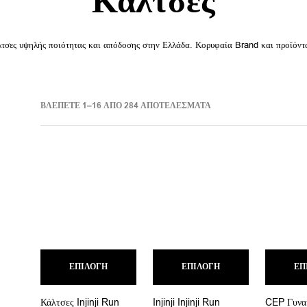
Κάλτσες
λτσες υψηλής ποιότητας και απόδοσης στην Ελλάδα. Κορυφαία Brand και προϊόντ
SORTED
ΒΛΈΠΕΤΕ 1–16 ΑΠΌ 284 ΑΠΟΤΕΛΈΣΜΑΤΑ
BY
LATEST
Αυτό
Αυτό
ΕΠΙΛΟΓΉ
το
ΕΠΙΛΟΓΉ
το
ΕΠ
προϊόν
προϊόν
έχει
έχει
Κάλτσες Injinji Run
Injinji Injinji Run
CEP Γυναι
πολλαπλές
πολλαπλές