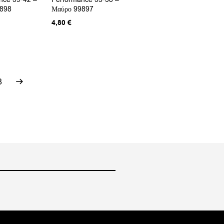
9898
Μαύρο 99897
4,80
€
8