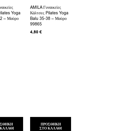
αικείες
AMILA Γυναικείες
ilates Yoga
Κάλτσες Pilates Yoga
42 – Μαύρο
Balu 35-38 – Μαύρο
99865
4,80
€
ΟΣΘΉΚΗ
ΠΡΟΣΘΉΚΗ
 ΚΑΛΆΘΙ
ΣΤΟ ΚΑΛΆΘΙ