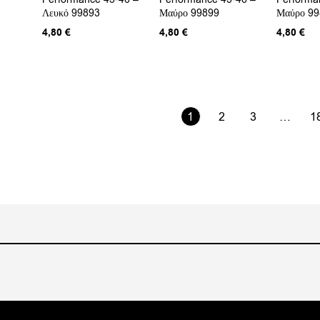
Λευκό 99893
Μαύρο 99899
Μαύρο 9
4,80
€
4,80
€
4,80
€
1
2
3
…
1