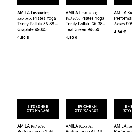
AMILA Γυναικείες
AMILA Γυναικείες
AMILA Κά
Κάλτσες Pilates Yoga
Κάλτσες Pilates Yoga
Performa
Trinity Bellulu 35-38 –
Trinity Bellulu 35-38–
Λευκό 99
Graphite 99863
Teal Green 99859
4,80
€
4,90
€
4,90
€
ΠΡΟΣΘΉΚΗ
ΠΡΟΣΘΉΚΗ
ΠΡ
ΣΤΟ ΚΑΛΆΘΙ
ΣΤΟ ΚΑΛΆΘΙ
ΣΤΟ
AMILA Κάλτσες
AMILA Κάλτσες
AMILA Κά
Performance 43-46 –
Performance 43-46 –
Performa