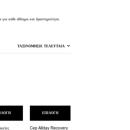
α για κάθε άθλημα και δραστηριότητα.
Αυτό
Αυτό
ΙΛΟΓΉ
το
ΕΠΙΛΟΓΉ
το
προϊόν
προϊόν
έχει
έχει
κείες
Cep Allday Recovery
πολλαπλές
πολλαπλές