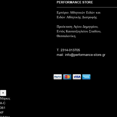
PERFORMANCE STORE
Εμπόριο Αθλητικών Ειδών και
Ειδών Αθλητικής Διατροφής
Προέκταση Αγίου Δημητρίου,
Εντός Καυτατζογλείου Σταδίου,
Θεσσαλονίκη.
T. 2314-013705
mail: info@performance-store.gr
×
Μάρκες
A-C
361
4F