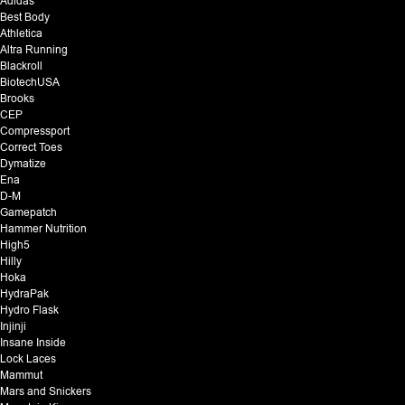
Adidas
Best Body
Athletica
Altra Running
Blackroll
BiotechUSA
Brooks
CEP
Compressport
Correct Toes
Dymatize
Ena
D-M
Gamepatch
Hammer Nutrition
High5
Hilly
Hoka
HydraPak
Hydro Flask
Injinji
Insane Inside
Lock Laces
Mammut
Mars and Snickers