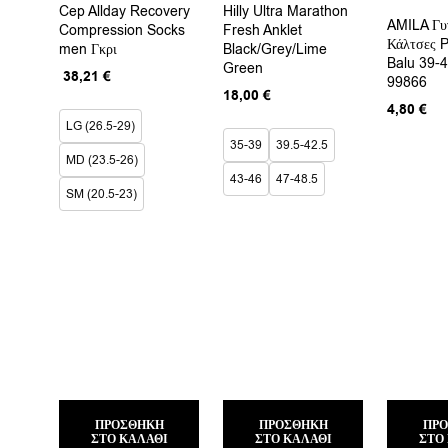
Cep Allday Recovery
Hilly Ultra Marathon
πολλαπλές
πολλαπλές
AMILA Γυν
Compression Socks
Fresh Anklet
παραλλαγές.
παραλλαγές.
Κάλτσες P
men Γκρι
Black/Grey/Lime
Οι
Οι
Balu 39-
επιλογές
Green
επιλογές
Original
Η
38,21
€
99866
μπορούν
μπορούν
price
τρέχουσα
18,00
€
να
να
4,80
€
was:
τιμή
επιλεγούν
επιλεγούν
LG (26.5-29)
44,95 €.
είναι:
στη
στη
35-39
39.5-42.5
38,21 €.
σελίδα
σελίδα
MD (23.5-26)
του
του
43-46
47-48.5
προϊόντος
προϊόντος
SM (20.5-23)
ΠΡΟΣΘΉΚΗ
ΠΡΟΣΘΉΚΗ
ΠΡ
ΣΤΟ ΚΑΛΆΘΙ
ΣΤΟ ΚΑΛΆΘΙ
ΣΤΟ