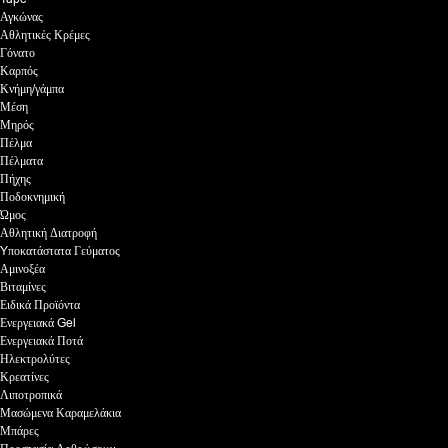
Αγκώνας
Αθλητικές Κρέμες
Γόνατο
Καρπός
Κνήμη/γάμπα
Μέση
Μηρός
Πέλμα
Πέλματα
Πήχης
Ποδοκνημική
Ώμος
Αθλητική Διατροφή
Yποκατάστατα Γεύματος
Αμινοξέα
Βιταμίνες
Ειδικά Προϊόντα
Ενεργειακά Gel
Ενεργειακά Ποτά
Ηλεκτρολύτες
Κρεατίνες
Λιποτροπικά
Μασώμενα Καραμελάκια
Μπάρες