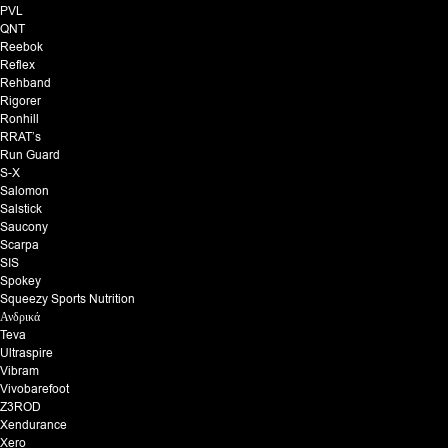
PVL
QNT
Reebok
Reflex
Rehband
Rigorer
Ronhill
RRAT’s
Run Guard
S-X
Salomon
Salstick
Saucony
Scarpa
SIS
Spokey
Squeezy Sports Nutrition
Ανδρικά
Teva
Ultraspire
Vibram
Vivobarefoot
Z3ROD
Xendurance
Xero