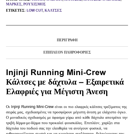
ΜΆΡΚΕΣ
,
ΡΟΥΧΙΣΜΌΣ
ΕΤΙΚΈΤΕΣ:
LOW CUT
,
ΚΆΛΤΣΕΣ
ΠΕΡΙΓΡΑΦΉ
ΕΠΙΠΛΈΟΝ ΠΛΗΡΟΦΟΡΊΕΣ
Injinji Running Mini-Crew
Κάλτσες με δάχτυλα – Εξαιρετικά
Ελαφριές για Μέγιστη Άνεση
Οι Injinji Running Mini-Crew είναι οι πιο ελαφριές κάλτσες τρεξίματος της
σειράς μας, σχεδιασμένες να προσφέρουν μέγιστη άνεση με ελάχιστο όγκο.
Ο μοναδικός σχεδιασμός με ύφασμα γύρω από κάθε δάχτυλο αποτρέπει την
τριβή δέρμα-με-δέρμα που προκαλεί φουσκάλες. Επιπλέον, χαρίζει στα
δάχτυλα του ποδιού σας την ελευθερία να ανοίγουν φυσικά, να
ευθυγραμμίζονται σωστά και να κινούνται ανεξάρτητα, βελτιώνοντας την