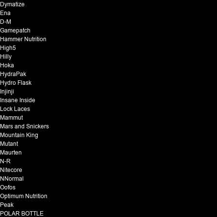
Dymatize
Ena
D-M
Gamepatch
Hammer Nutrition
High5
Hilly
Hoka
HydraPak
Hydro Flask
Injinji
Insane Inside
Lock Laces
Mammut
Mars and Snickers
Mountain King
Mutant
Maurten
N-R
Nitecore
NNormal
Oofos
Optimum Nutrition
Peak
POLAR BOTTLE