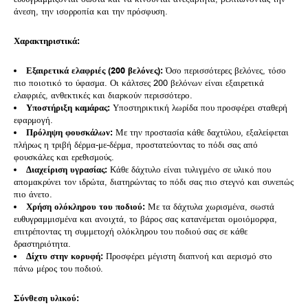
άνεση, την ισορροπία και την πρόσφυση.
Χαρακτηριστικά:
Εξαιρετικά ελαφριές (200 βελόνες):
Όσο περισσότερες βελόνες, τόσο
πιο ποιοτικό το ύφασμα. Οι κάλτσες 200 βελόνων είναι εξαιρετικά
ελαφριές, ανθεκτικές και διαρκούν περισσότερο.
Υποστήριξη καμάρας:
Υποστηρικτική λωρίδα που προσφέρει σταθερή
εφαρμογή.
Πρόληψη φουσκάλων:
Με την προστασία κάθε δαχτύλου, εξαλείφεται
πλήρως η τριβή δέρμα-με-δέρμα, προστατεύοντας το πόδι σας από
φουσκάλες και ερεθισμούς.
Διαχείριση υγρασίας:
Κάθε δάχτυλο είναι τυλιγμένο σε υλικό που
απομακρύνει τον ιδρώτα, διατηρώντας το πόδι σας πιο στεγνό και συνεπώς
πιο άνετο.
Χρήση ολόκληρου του ποδιού:
Με τα δάχτυλα χωρισμένα, σωστά
ευθυγραμμισμένα και ανοιχτά, το βάρος σας κατανέμεται ομοιόμορφα,
επιτρέποντας τη συμμετοχή ολόκληρου του ποδιού σας σε κάθε
δραστηριότητα.
Δίχτυ στην κορυφή:
Προσφέρει μέγιστη διαπνοή και αερισμό στο
πάνω μέρος του ποδιού.
Σύνθεση υλικού: