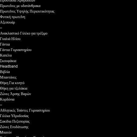
Προστασία Αρθρώσεων
Πρωτεΐνες με υδατάνθρακα
Πρωτεΐνες Υψηλής Περιεκτικότητας
Φυτική πρωτεΐνη
Αξεσουάρ
–
Ανακλαστικό Γιλέκο για τρέξιμο
Γυαλιά Ηλίου
Γάντια
Γάντια Γυμναστηρίου
Καπέλα
Σκουφάκια
Headband
Βιβλία
Μπαντάνες
Θήκη Για κινητό
Θήκη για τζελάκια
Ζώνες Άρσης Βαρών
Κορδόνια
–
Αθλητικές Τσάντες Γυμναστηρίου
Γιλέκα Υδροδοσίας
Σακίδια Πεζοπορίας
Ζώνες Ενυδάτωσης
Mπατόν