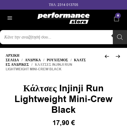
ΤΗΛ: 2314 013705
0
ΑΝΑΖΉΤΗΣΗ
ΠΡΟΪΌΝΤΩΝ
ΑΡΧΙΚΉ
ΣΕΛΊΔΑ
/
ΑΝΔΡΙΚΆ
/
ΡΟΥΧΙΣΜΌΣ
/
ΚΆΛΤΣ
ΕΣ ΑΝΔΡΙΚΈΣ
/ ΚΆΛΤΣΕΣ INJINJI RUN
LIGHTWEIGHT MINI-CREW BLACK
Κάλτσες Injinji Run
Lightweight Mini-Crew
Black
17,90
€