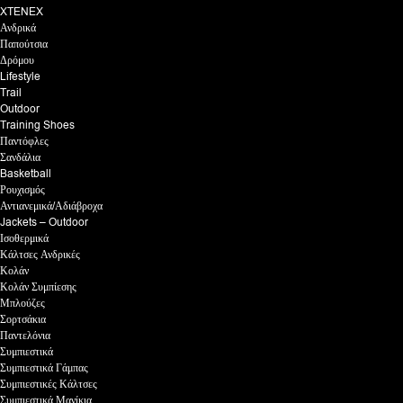
XTENEX
Ανδρικά
Παπούτσια
Δρόμου
Lifestyle
Trail
Outdoor
Training Shoes
Παντόφλες
Σανδάλια
Basketball
Ρουχισμός
Αντιανεμικά/Αδιάβροχα
Jackets – Outdoor
Ισοθερμικά
Κάλτσες Ανδρικές
Κολάν
Κολάν Συμπίεσης
Μπλούζες
Σορτσάκια
Παντελόνια
Συμπιεστικά
Συμπιεστικά Γάμπας
Συμπιεστικές Κάλτσες
Συμπιεστικά Μανίκια