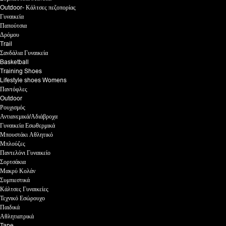
Outdoor- Κάλτσες πεζοπορίας
Γυναικεία
Παπούτσια
Δρόμου
Trail
Σανδάλια Γυναικεία
Basketball
Training Shoes
Lifestyle shoes Womens
Παντόφλες
Outdoor
Ρουχισμός
Αντιανεμικά/Αδιάβροχα
Γυναικεία Εσωθερμικά
Μπουστάκι Αθλητικό
Μπλούζες
Παντελόνι Γυναικείο
Σορτσάκια
Μακρύ Κολάν
Συμπιεστικά
Κάλτσες Γυναικείες
Τεχνικό Εσώρουχο
Παιδικά
Αθλητιατρικά
Tape