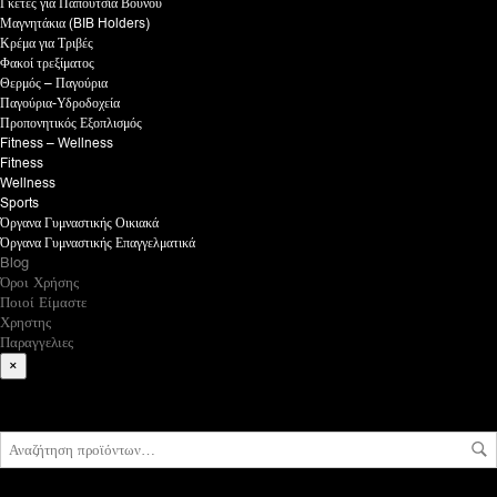
Γκέτες για Παπούτσια Βουνού
Μαγνητάκια (BIB Holders)
Κρέμα για Τριβές
Φακοί τρεξίματος
Θερμός – Παγούρια
Παγούρια-Υδροδοχεία
Προπονητικός Εξοπλισμός
Fitness – Wellness
Fitness
Wellness
Sports
Όργανα Γυμναστικής Οικιακά
Όργανα Γυμναστικής Επαγγελματικά
Blog
Όροι Χρήσης
Ποιοί Είμαστε
Χρηστης
Παραγγελιες
×
What are you looking for?