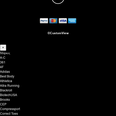
προ
©CustomView
×
Μάρκες
A-C
361
4F
Adidas
Best Body
Athletica
Altra Running
Blackroll
BiotechUSA
Brooks
CEP
Compressport
Correct Toes