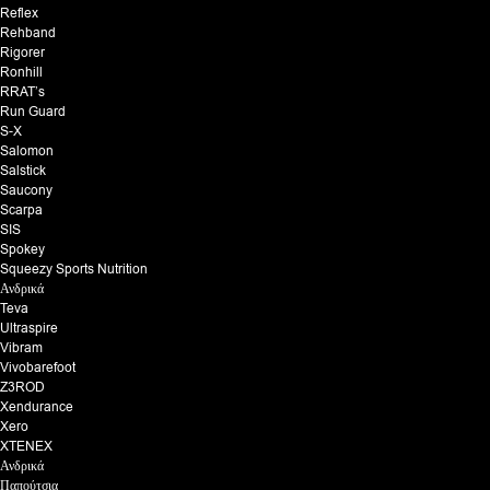
Reflex
Rehband
Rigorer
Ronhill
RRAT’s
Run Guard
S-X
Salomon
Salstick
Saucony
Scarpa
SIS
Spokey
Squeezy Sports Nutrition
Ανδρικά
Teva
Ultraspire
Vibram
Vivobarefoot
Z3ROD
Xendurance
Xero
XTENEX
Ανδρικά
Παπούτσια