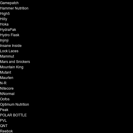
Gamepatch
Hammer Nutrition
High5
Hilly
Hoka
HydraPak
Hydro Flask
Injinji
Insane Inside
Lock Laces
Mammut
Mars and Snickers
Mountain King
Mutant
Maurten
N-R
Nitecore
NNormal
Oofos
Optimum Nutrition
Peak
POLAR BOTTLE
PVL
QNT
Reebok