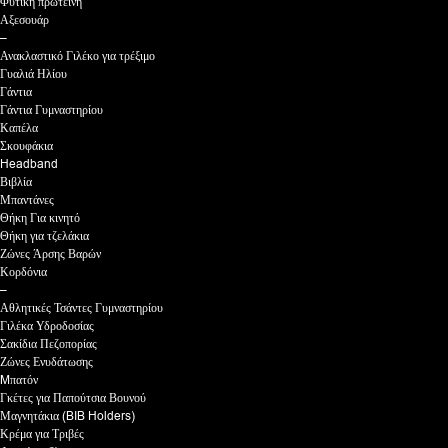
Φυτική πρωτεΐνη
Αξεσουάρ
–
Ανακλαστικό Γιλέκο για τρέξιμο
Γυαλιά Ηλίου
Γάντια
Γάντια Γυμναστηρίου
Καπέλα
Σκουφάκια
Headband
Βιβλία
Μπαντάνες
Θήκη Για κινητό
Θήκη για τζελάκια
Ζώνες Άρσης Βαρών
Κορδόνια
–
Αθλητικές Τσάντες Γυμναστηρίου
Γιλέκα Υδροδοσίας
Σακίδια Πεζοπορίας
Ζώνες Ενυδάτωσης
Mπατόν
Γκέτες για Παπούτσια Βουνού
Μαγνητάκια (BIB Holders)
Κρέμα για Τριβές