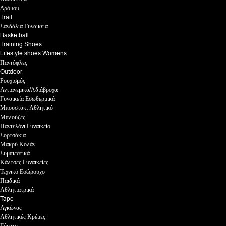
Δρόμου
Trail
Σανδάλια Γυναικεία
Basketball
Training Shoes
Lifestyle shoes Womens
Παντόφλες
Outdoor
Ρουχισμός
Αντιανεμικά/Αδιάβροχα
Γυναικεία Εσωθερμικά
Μπουστάκι Αθλητικό
Μπλούζες
Παντελόνι Γυναικείο
Σορτσάκια
Μακρύ Κολάν
Συμπιεστικά
Κάλτσες Γυναικείες
Τεχνικό Εσώρουχο
Παιδικά
Αθλητιατρικά
Tape
Αγκώνας
Αθλητικές Κρέμες