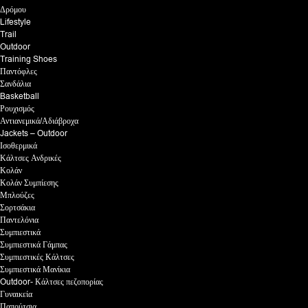
Δρόμου
Lifestyle
Trail
Outdoor
Training Shoes
Παντόφλες
Σανδάλια
Basketball
Ρουχισμός
Αντιανεμικά/Αδιάβροχα
Jackets – Outdoor
Ισοθερμικά
Κάλτσες Ανδρικές
Κολάν
Κολάν Συμπίεσης
Μπλούζες
Σορτσάκια
Παντελόνια
Συμπιεστικά
Συμπιεστικά Γάμπας
Συμπιεστικές Κάλτσες
Συμπιεστικά Μανίκια
Outdoor- Κάλτσες πεζοπορίας
Γυναικεία
Παπούτσια