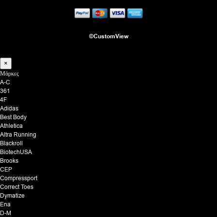
©CustomView
×
Μάρκες
A-C
361
4F
Adidas
Best Body
Athletica
Altra Running
Blackroll
BiotechUSA
Brooks
CEP
Compressport
Correct Toes
Dymatize
Ena
D-M