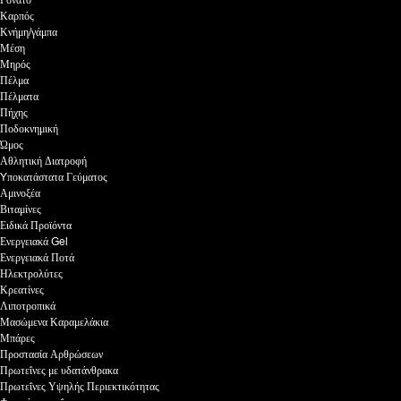
Γόνατο
Καρπός
Κνήμη/γάμπα
Μέση
Μηρός
Πέλμα
Πέλματα
Πήχης
Ποδοκνημική
Ώμος
Αθλητική Διατροφή
Yποκατάστατα Γεύματος
Αμινοξέα
Βιταμίνες
Ειδικά Προϊόντα
Ενεργειακά Gel
Ενεργειακά Ποτά
Ηλεκτρολύτες
Κρεατίνες
Λιποτροπικά
Μασώμενα Καραμελάκια
Μπάρες
Προστασία Αρθρώσεων
Πρωτεΐνες με υδατάνθρακα
Πρωτεΐνες Υψηλής Περιεκτικότητας