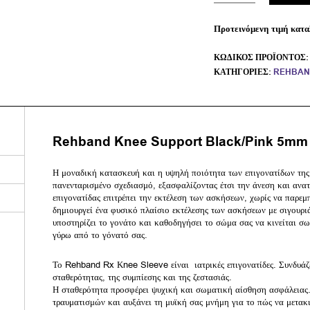
Προτεινόμενη τιμή κατα
ΚΩΔΙΚΌΣ ΠΡΟΪΌΝΤΟΣ
ΚΑΤΗΓΟΡΊΕΣ:
REHBAN
Rehband Knee Support Black/Pink 5mm
Η μοναδική κατασκευή και η υψηλή ποιότητα των επιγονατίδων της
πανενταρισμένο σχεδιασμό, εξασφαλίζοντας έτσι την άνεση και ανα
επιγονατίδας επιτρέπει την εκτέλεση των ασκήσεων, χωρίς να παρεμ
δημιουργεί ένα φυσικό πλαίσιο εκτέλεσης των ασκήσεων με σιγουρι
υποστηρίζει το γονάτο και καθοδηγήσει το σώμα σας να κινείται σω
γύρω από το γόνατό σας.
Το Rehband Rx Κnee Sleeve είναι ιατρικές επιγονατίδες. Συνδυάζ
σταθερότητας, της συμπίεσης και της ζεστασιάς.
Η σταθερότητα προσφέρει ψυχική και σωματική αίσθηση ασφάλειας
τραυματισμών και αυξάνει τη μυϊκή σας μνήμη για το πώς να μετακ