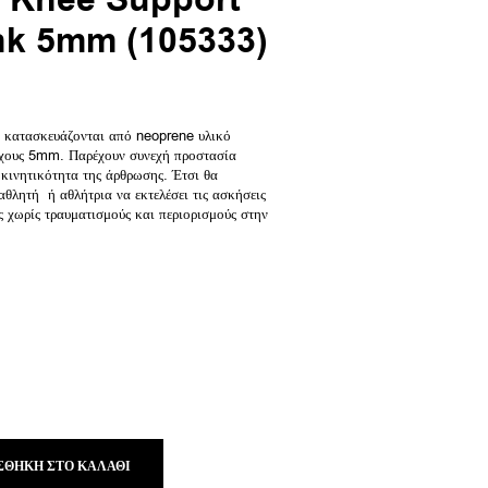
 Knee Support
nk 5mm (105333)
υσα
 κατασκευάζονται από neoprene υλικό
άχους 5mm. Παρέχουν συνεχή προστασία
 κινητικότητα της άρθρωσης. Έτσι θα
 €.
θλητή ή αθλήτρια να εκτελέσει τις ασκήσεις
ς χωρίς τραυματισμούς και περιορισμούς στην
ΣΘΉΚΗ ΣΤΟ ΚΑΛΆΘΙ