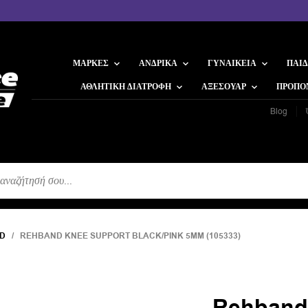
ΜΆΡΚΕΣ
ΑΝΔΡΙΚΆ
ΓΥΝΑΙΚΕΊΑ
ΠΑΙΔ
ΑΘΛΗΤΙΚΉ ΔΙΑΤΡΟΦΉ
ΑΞΕΣΟΥΆΡ
ΠΡΟΠΟ
Blog
Η
D
/ REHBAND KNEE SUPPORT BLACK/PINK 5MM (105333)