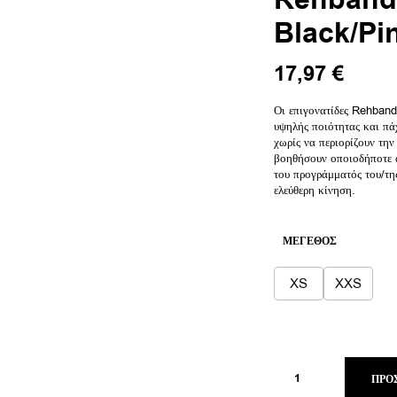
Rehband
Black/Pi
Original
Η
17,97
€
price
τρέχο
was:
τιμή
Οι επιγονατίδες Rehband
υψηλής ποιότητας και π
29,95 €.
είναι:
χωρίς να περιορίζουν την
17,97
βοηθήσουν οποιοδήποτε α
του προγράμματός του/τη
ελεύθερη κίνηση.
ΜΈΓΕΘΟΣ
XS
XXS
ΠΡΟ