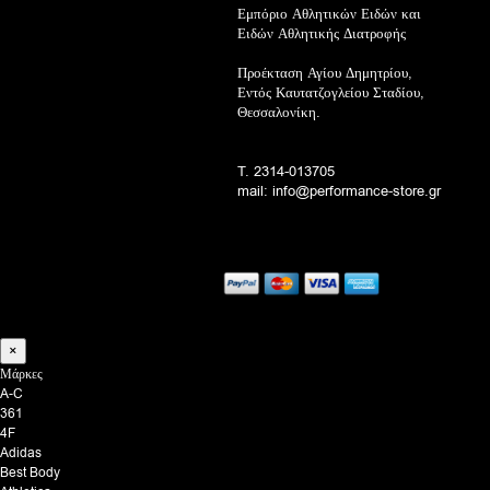
Εμπόριο Αθλητικών Ειδών και
Ειδών Αθλητικής Διατροφής
Προέκταση Αγίου Δημητρίου,
Εντός Καυτατζογλείου Σταδίου,
Θεσσαλονίκη.
T. 2314-013705
mail: info@performance-store.gr
×
Μάρκες
A-C
361
4F
Adidas
Best Body