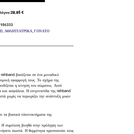
λόγου:
29,95
€
:
105333
D
,
ΑΘΛΗΤΙΑΤΡΙΚΆ
,
ΓΌΝΑΤΟ
 rehband βασίζεται σε ένα μοναδικό
τομική εφαρμογή τους. Το σχήμα της
ποδίζεται η κίνηση του σώματος. Αυτό
ά και ασφάλεια. Η επιγονατίδα της rehband
στά χωρίς να περιορίζει την ανάπτυξη μυών
ει τα βασικά πλεονεκτήματα της
. Η συμπίεση βοηθά στην πρόληψη των
ινήσετε σωστά. Η θερμότητα προστατεύει τους