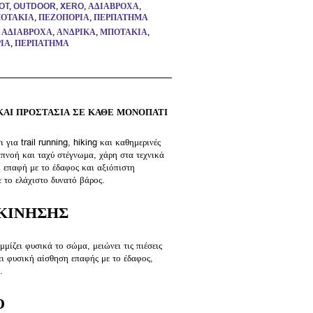
OT
,
OUTDOOR
,
XERO
,
ΑΔΙΆΒΡΟΧΑ
,
ΟΤΆΚΙΑ
,
ΠΕΖΟΠΟΡΊΑ
,
ΠΕΡΠΆΤΗΜΑ
,
ΑΔΙΆΒΡΟΧΑ
,
ΑΝΔΡΙΚΆ
,
ΜΠΟΤΆΚΙΑ
,
ΊΑ
,
ΠΕΡΠΆΤΗΜΑ
 ΚΑΙ ΠΡΟΣΤΑΣΙΑ ΣΕ ΚΑΘΕ ΜΟΝΟΠΑΤΙ
 για trail running, hiking και καθημερινές
ιαπνοή και ταχύ στέγνωμα, χάρη στα τεχνικά
ή επαφή με το έδαφος και αξιόπιστη
 το ελάχιστο δυνατό βάρος.
 ΚΙΝΗΣΗΣ
μίζει φυσικά το σώμα, μειώνει τις πιέσεις
ι φυσική αίσθηση επαφής με το έδαφος,
.
Ο