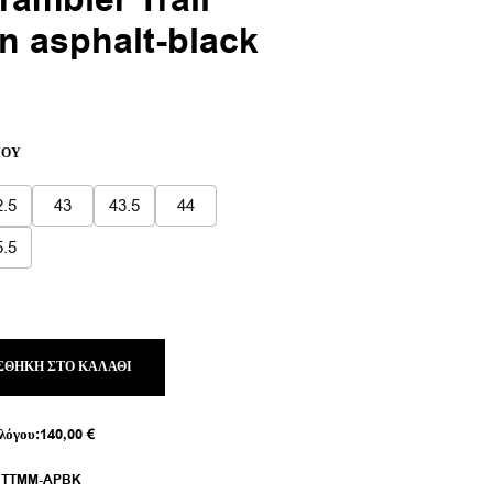
ambler Trail
n asphalt-black
ουσα
ΙΟΎ
:
00 €.
2.5
43
43.5
44
5.5
ΣΘΉΚΗ ΣΤΟ ΚΑΛΆΘΙ
λόγου:
140,00
€
:
TTMM-APBK