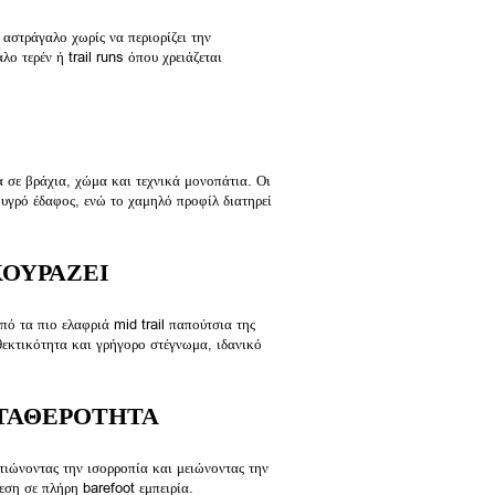
αστράγαλο χωρίς να περιορίζει την
λο τερέν ή trail runs όπου χρειάζεται
 σε βράχια, χώμα και τεχνικά μονοπάτια. Οι
υγρό έδαφος, ενώ το χαμηλό προφίλ διατηρεί
ΚΟΥΡΑΖΕΙ
από τα πιο ελαφριά mid trail παπούτσια της
εκτικότητα και γρήγορο στέγνωμα, ιδανικό
ΣΤΑΘΕΡΟΤΗΤΑ
τιώνοντας την ισορροπία και μειώνοντας την
ση σε πλήρη barefoot εμπειρία.