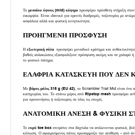
Το
μεσαίου ύψους (mid) κόψιμο
προσφέρει πρόσθετη στήριξη στον 
ευκαμψία. Είναι ιδανικό για ορεινές διαδρομές, πεζοπορίες με ανώμα
ασφάλεια αλλά και φυσική κινητικότητα.
ΠΡΟΗΓΜΕΝΗ ΠΡΟΣΦΥΣΗ
Η
εξωτερική σόλα
προσφέρει μοναδικό κράτημα και ανθεκτικότητα
βαθιές αυλακώσεις εξασφαλίζουν πρόσφυση ακόμη και σε χαλαρό ή 
το φυσικό πάτημα.
ΕΛΑΦΡΙΑ ΚΑΤΑΣΚΕΥΗ ΠΟΥ ΔΕΝ 
Με
βάρος μόλις 318 g (EU 42)
, το Scrambler Trail Mid είναι ένα 
κατηγορίας του. Το επάνω μέρος από
Ripstop mesh
προσφέρει ανθ
για προπονήσεις ή πεζοπορίες σε όλες τις εποχές.
ΑΝΑΤΟΜΙΚΗ ΑΝΕΣΗ & ΦΥΣΙΚΗ 
Το
ευρύ toe box
επιτρέπει στα δάχτυλα να απλώνονται φυσικά, βελ
κόπωση. Ο αφαιρούμενος πάτος προσαρμόζει την αίσθηση – από άνε