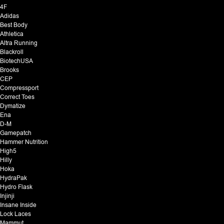
4F
Adidas
Best Body
Athletica
Altra Running
Blackroll
BiotechUSA
Brooks
CEP
Compressport
Correct Toes
Dymatize
Ena
D-M
Gamepatch
Hammer Nutrition
High5
Hilly
Hoka
HydraPak
Hydro Flask
Injinji
Insane Inside
Lock Laces
Mammut