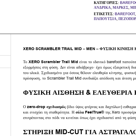
ΚΑΤΗΓΟΡΊΕΣ:
BAREFO
ΑΝΔΡΙΚΆ
,
ΜΆΡΚΕΣ
,
ΜΠ
ΕΤΙΚΈΤΕΣ:
BAREFOOT
ΠΑΠΟΎΤΣΙΑ
,
ΠΕΖΟΠΟΡ
XERO SCRAMBLER TRAIL MID – MEN – ΦΥΣΙΚΗ ΚΙΝΗΣΗ
Το
XERO Scrambler Trail Mid
είναι το ιδανικό barefoot παπούτσι
εξορμήσεις στη φύση. Δεν είναι αδιάβροχο· έχει όμως εξαιρετική δ
του υλικά. Σχεδιασμένο για όσους θέλουν ελευθερία κίνησης, φυσικ
πρόσφυση, το Scrambler Trail Mid συνδυάζει απόδοση και άνεση με
ΦΥΣΙΚΗ ΑΙΣΘΗΣΗ & ΕΛΕΥΘΕΡΙΑ
Ο
zero-drop σχεδιασμός
(ίδιο ύψος φτέρνας και δαχτύλων) ευθυγραμ
και ενισχύει τη σταθερότητα. Η
σόλα FeelTrue®
της Xero προσφέρε
επιτρέποντας στο πόδι να κινείται όπως έχει σχεδιαστεί από τη φύση
ΣΤΗΡΙΞΗ MID-CUT ΓΙΑ ΑΣΤΡΑΓΑΛ