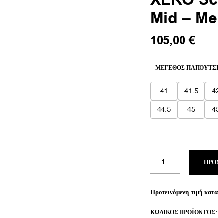
XERO Scr
Mid – Me
Original
Η
105,00
€
price
τρέχ
was:
τιμή
ΜΈΓΕΘΟΣ ΠΑΠΟΥΤΣ
140,00 €.
είναι
105,
41
41.5
4
44.5
45
4
ΠΡΟ
Προτεινόμενη τιμή κατα
ΚΩΔΙΚΌΣ ΠΡΟΪΌΝΤΟΣ