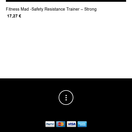
Fitness Mad -Safety Resistance Trainer – Strong
Original
Η
17,27
€
price
τρέχουσα
was:
τιμή
21,59 €.
είναι:
17,27 €.
WI
11