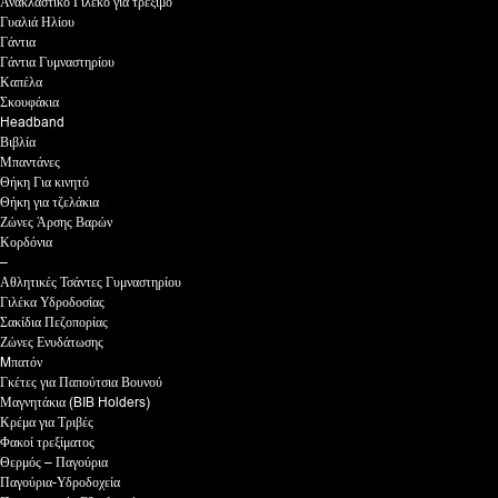
Ανακλαστικό Γιλέκο για τρέξιμο
Γυαλιά Ηλίου
Γάντια
Γάντια Γυμναστηρίου
Καπέλα
Σκουφάκια
Headband
Βιβλία
Μπαντάνες
Θήκη Για κινητό
Θήκη για τζελάκια
Ζώνες Άρσης Βαρών
Κορδόνια
–
Αθλητικές Τσάντες Γυμναστηρίου
Γιλέκα Υδροδοσίας
Σακίδια Πεζοπορίας
Ζώνες Ενυδάτωσης
Mπατόν
Γκέτες για Παπούτσια Βουνού
Μαγνητάκια (BIB Holders)
Κρέμα για Τριβές
Φακοί τρεξίματος
Θερμός – Παγούρια
Παγούρια-Υδροδοχεία