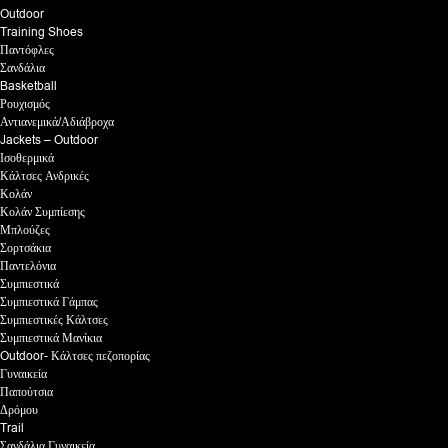
Outdoor
Training Shoes
Παντόφλες
Σανδάλια
Basketball
Ρουχισμός
Αντιανεμικά/Αδιάβροχα
Jackets – Outdoor
Ισοθερμικά
Κάλτσες Ανδρικές
Κολάν
Κολάν Συμπίεσης
Μπλούζες
Σορτσάκια
Παντελόνια
Συμπιεστικά
Συμπιεστικά Γάμπας
Συμπιεστικές Κάλτσες
Συμπιεστικά Μανίκια
Outdoor- Κάλτσες πεζοπορίας
Γυναικεία
Παπούτσια
Δρόμου
Trail
Σανδάλια Γυναικεία