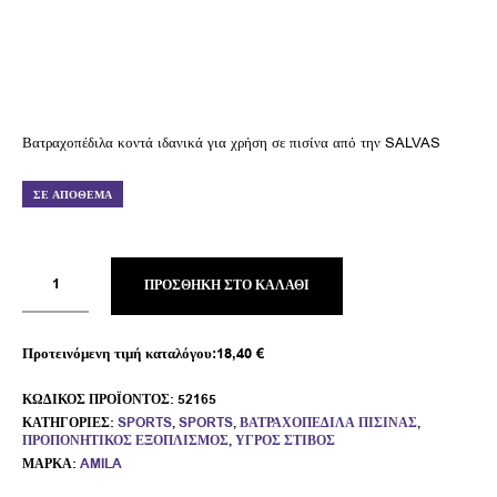
Βατραχοπέδιλα κοντά ιδανικά για χρήση σε πισίνα από την SALVAS
ΣΕ ΑΠΌΘΕΜΑ
ΠΡΟΣΘΉΚΗ ΣΤΟ ΚΑΛΆΘΙ
Προτεινόμενη τιμή καταλόγου:
18,40
€
ΚΩΔΙΚΌΣ ΠΡΟΪΌΝΤΟΣ:
52165
ΚΑΤΗΓΟΡΊΕΣ:
SPORTS
,
SPORTS
,
ΒΑΤΡΑΧΟΠΈΔΙΛΑ ΠΙΣΊΝΑΣ
,
ΠΡΟΠΟΝΗΤΙΚΌΣ ΕΞΟΠΛΙΣΜΌΣ
,
ΥΓΡΌΣ ΣΤΊΒΟΣ
ΜΆΡΚΑ:
AMILA