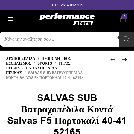
ΤΗΛ: 2314 013705
0
ΑΝΑΖΉΤΗΣΗ
ΠΡΟΪΌΝΤΩΝ
ΑΡΧΙΚΉ ΣΕΛΊΔΑ
/
ΠΡΟΠΟΝΗΤΙΚΌΣ
ΕΞΟΠΛΙΣΜΌΣ
/
SPORTS
/
ΥΓΡΌΣ
ΣΤΊΒΟΣ
/
ΒΑΤΡΑΧΟΠΈΔΙΛΑ
ΠΙΣΊΝΑΣ
/ SALVAS SUB ΒΑΤΡΑΧΟΠΈΔΙΛΑ
ΚΟΝΤΆ SALVAS F5 ΠΟΡΤΟΚΑΛΊ 40-41 52165
SALVAS SUB
Βατραχοπέδιλα Κοντά
Salvas F5 Πορτοκαλί 40-41
52165