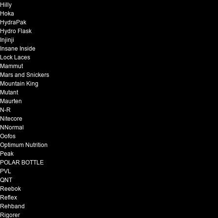
Hilly
Hoka
HydraPak
Hydro Flask
Injinji
Insane Inside
Lock Laces
Mammut
Mars and Snickers
Mountain King
Mutant
Maurten
N-R
Nitecore
NNormal
Oofos
Optimum Nutrition
Peak
POLAR BOTTLE
PVL
QNT
Reebok
Reflex
Rehband
Rigorer