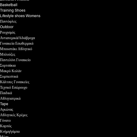
Basketball
Training Shoes
Lifestyle shoes Womens
Παντόφλες
Outdoor
Ρουχισμός
Αντιανεμικά/Αδιάβροχα
Γυναικεία Εσωθερμικά
Μπουστάκι Αθλητικό
Μπλούζες
Παντελόνι Γυναικείο
Σορτσάκια
Μακρύ Κολάν
Συμπιεστικά
Κάλτσες Γυναικείες
Τεχνικό Εσώρουχο
Παιδικά
Αθλητιατρικά
Tape
Αγκώνας
Αθλητικές Κρέμες
Γόνατο
Καρπός
Κνήμη/γάμπα
Μέση