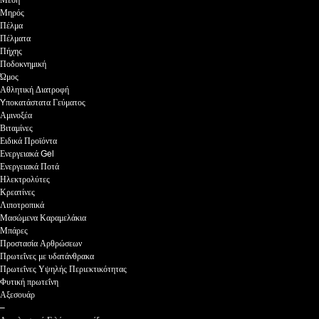
Μηρός
Πέλμα
Πέλματα
Πήχης
Ποδοκνημική
Ώμος
Αθλητική Διατροφή
Yποκατάστατα Γεύματος
Αμινοξέα
Βιταμίνες
Ειδικά Προϊόντα
Ενεργειακά Gel
Ενεργειακά Ποτά
Ηλεκτρολύτες
Κρεατίνες
Λιποτροπικά
Μασώμενα Καραμελάκια
Μπάρες
Προστασία Αρθρώσεων
Πρωτεΐνες με υδατάνθρακα
Πρωτεΐνες Υψηλής Περιεκτικότητας
Φυτική πρωτεΐνη
Αξεσουάρ
–