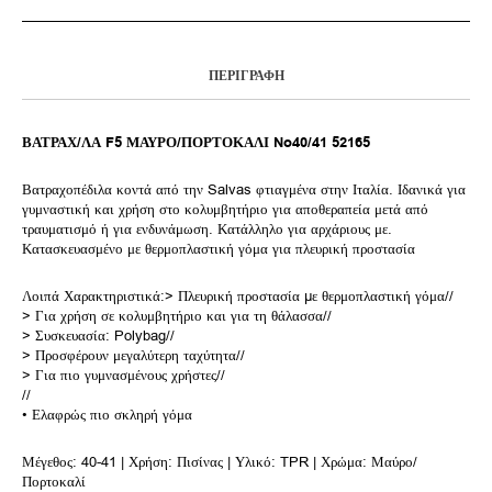
ΠΕΡΙΓΡΑΦΉ
ΒΑΤΡΑΧ/ΛΑ F5 ΜΑΥΡΟ/ΠΟΡΤΟΚΑΛΙ No40/41 52165
Βατραχοπέδιλα κοντά από την Salvas φτιαγμένα στην Ιταλία. Ιδανικά για
γυμναστική και χρήση στο κολυμβητήριο για αποθεραπεία μετά από
τραυματισμό ή για ενδυνάμωση. Κατάλληλο για αρχάριους με.
Κατασκευασμένο με θερμοπλαστική γόμα για πλευρική προστασία
Λοιπά Χαρακτηριστικά:> Πλευρική προστασία µε θερμοπλαστική γόμα//
> Για χρήση σε κολυμβητήριο και για τη θάλασσα//
> Συσκευασία: Polybag//
> Προσφέρουν μεγαλύτερη ταχύτητα//
> Για πιο γυμνασμένους χρήστες//
//
• Ελαφρώς πιο σκληρή γόμα
Μέγεθος: 40-41 | Χρήση: Πισίνας | Υλικό: TPR | Χρώμα: Μαύρο/
Πορτοκαλί