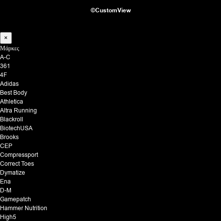
©CustomView
×
Μάρκες
A-C
361
4F
Adidas
Best Body
Athletica
Altra Running
Blackroll
BiotechUSA
Brooks
CEP
Compressport
Correct Toes
Dymatize
Ena
D-M
Gamepatch
Hammer Nutrition
High5