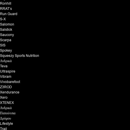
Ronhill
RRAT’s
Run Guard
S-X
Salomon
Salstick
Saucony
Scarpa
SIS
Spokey
Squeezy Sports Nutrition
Ανδρικά
Teva
Ultraspire
Vibram
Vivobarefoot
Z3ROD
Xendurance
Xero
XTENEX
Ανδρικά
Παπούτσια
Δρόμου
Lifestyle
Trail