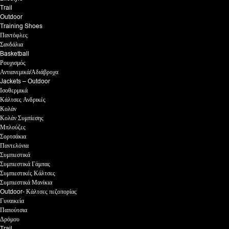
Trail
Outdoor
Training Shoes
Παντόφλες
Σανδάλια
Basketball
Ρουχισμός
Αντιανεμικά/Αδιάβροχα
Jackets – Outdoor
Ισοθερμικά
Κάλτσες Ανδρικές
Κολάν
Κολάν Συμπίεσης
Μπλούζες
Σορτσάκια
Παντελόνια
Συμπιεστικά
Συμπιεστικά Γάμπας
Συμπιεστικές Κάλτσες
Συμπιεστικά Μανίκια
Outdoor- Κάλτσες πεζοπορίας
Γυναικεία
Παπούτσια
Δρόμου
Trail