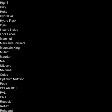
High5
Hilly
Hoka
HydraPak
Hydro Flask
Injinji
Insane Inside
Lock Laces
Mammut
Mars and Snickers
Mountain King
Mutant
Maurten
N-R
Nitecore
NNormal
Oofos
Optimum Nutrition
Peak
POLAR BOTTLE
PVL
QNT
Reebok
Reflex
Rehband