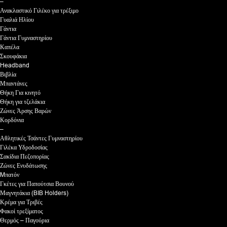
–
Ανακλαστικό Γιλέκο για τρέξιμο
Γυαλιά Ηλίου
Γάντια
Γάντια Γυμναστηρίου
Καπέλα
Σκουφάκια
Headband
Βιβλία
Μπαντάνες
Θήκη Για κινητό
Θήκη για τζελάκια
Ζώνες Άρσης Βαρών
Κορδόνια
–
Αθλητικές Τσάντες Γυμναστηρίου
Γιλέκα Υδροδοσίας
Σακίδια Πεζοπορίας
Ζώνες Ενυδάτωσης
Mπατόν
Γκέτες για Παπούτσια Βουνού
Μαγνητάκια (BIB Holders)
Κρέμα για Τριβές
Φακοί τρεξίματος
Θερμός – Παγούρια