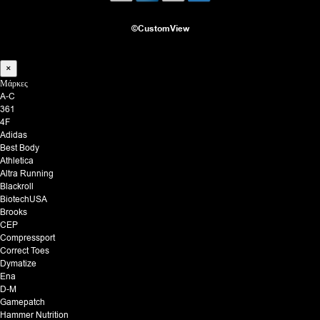
©CustomView
×
Μάρκες
A-C
361
4F
Adidas
Best Body
Athletica
Altra Running
Blackroll
BiotechUSA
Brooks
CEP
Compressport
Correct Toes
Dymatize
Ena
D-M
Gamepatch
Hammer Nutrition