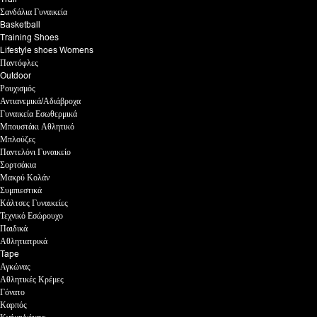
Σανδάλια Γυναικεία
Basketball
Training Shoes
Lifestyle shoes Womens
Παντόφλες
Outdoor
Ρουχισμός
Αντιανεμικά/Αδιάβροχα
Γυναικεία Εσωθερμικά
Μπουστάκι Αθλητικό
Μπλούζες
Παντελόνι Γυναικείο
Σορτσάκια
Μακρύ Κολάν
Συμπιεστικά
Κάλτσες Γυναικείες
Τεχνικό Εσώρουχο
Παιδικά
Αθλητιατρικά
Tape
Αγκώνας
Αθλητικές Κρέμες
Γόνατο
Καρπός