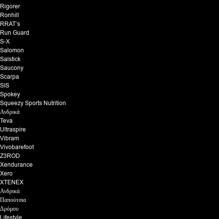
Rigorer
Ronhill
RRAT’s
Run Guard
S-X
Salomon
Salstick
Saucony
Scarpa
SIS
Spokey
Squeezy Sports Nutrition
Ανδρικά
Teva
Ultraspire
Vibram
Vivobarefoot
Z3ROD
Xendurance
Xero
XTENEX
Ανδρικά
Παπούτσια
Δρόμου
Lifestyle