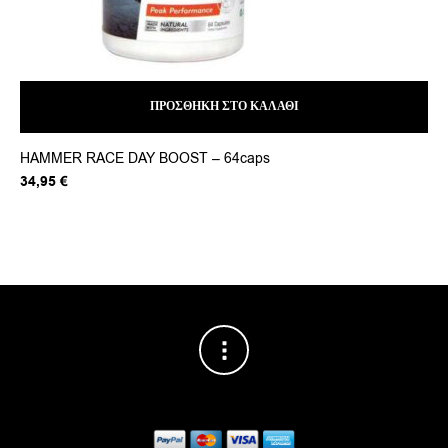
ΠΡΟΣΘΉΚΗ ΣΤΟ ΚΑΛΆΘΙ
HAMMER RACE DAY BOOST – 64caps
Fit
Or
34,95
€
18
pr
wa
22