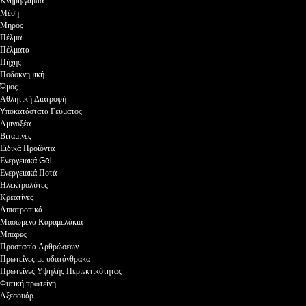
Κνήμη/γάμπα
Μέση
Μηρός
Πέλμα
Πέλματα
Πήχης
Ποδοκνημική
Ώμος
Αθλητική Διατροφή
Yποκατάστατα Γεύματος
Αμινοξέα
Βιταμίνες
Ειδικά Προϊόντα
Ενεργειακά Gel
Ενεργειακά Ποτά
Ηλεκτρολύτες
Κρεατίνες
Λιποτροπικά
Μασώμενα Καραμελάκια
Μπάρες
Προστασία Αρθρώσεων
Πρωτεΐνες με υδατάνθρακα
Πρωτεΐνες Υψηλής Περιεκτικότητας
Φυτική πρωτεΐνη
Αξεσουάρ