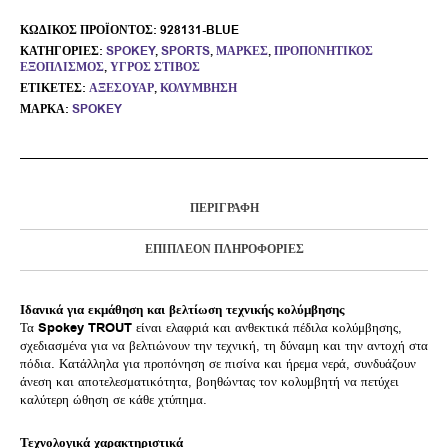
ΚΩΔΙΚΌΣ ΠΡΟΪΌΝΤΟΣ:
928131-BLUE
ΚΑΤΗΓΟΡΊΕΣ:
SPOKEY
,
SPORTS
,
ΜΆΡΚΕΣ
,
ΠΡΟΠΟΝΗΤΙΚΌΣ
ΕΞΟΠΛΙΣΜΌΣ
,
ΥΓΡΌΣ ΣΤΊΒΟΣ
ΕΤΙΚΈΤΕΣ:
ΑΞΕΣΟΥΆΡ
,
ΚΟΛΎΜΒΗΣΗ
ΜΆΡΚΑ:
SPOKEY
ΠΕΡΙΓΡΑΦΉ
ΕΠΙΠΛΈΟΝ ΠΛΗΡΟΦΟΡΊΕΣ
Ιδανικά για εκμάθηση και βελτίωση τεχνικής κολύμβησης
Τα
Spokey TROUT
είναι ελαφριά και ανθεκτικά πέδιλα κολύμβησης,
σχεδιασμένα για να βελτιώνουν την τεχνική, τη δύναμη και την αντοχή στα
πόδια. Κατάλληλα για προπόνηση σε πισίνα και ήρεμα νερά, συνδυάζουν
άνεση και αποτελεσματικότητα, βοηθώντας τον κολυμβητή να πετύχει
καλύτερη ώθηση σε κάθε χτύπημα.
Τεχνολογικά χαρακτηριστικά