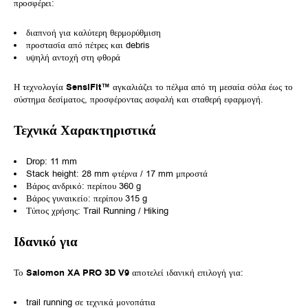
προσφέρει:
διαπνοή για καλύτερη θερμορύθμιση
προστασία από πέτρες και debris
υψηλή αντοχή στη φθορά
Η τεχνολογία
SensiFit™
αγκαλιάζει το πέλμα από τη μεσαία σόλα έως το
σύστημα δεσίματος, προσφέροντας ασφαλή και σταθερή εφαρμογή.
Τεχνικά Χαρακτηριστικά
Drop: 11 mm
Stack height: 28 mm φτέρνα / 17 mm μπροστά
Βάρος ανδρικό: περίπου 360 g
Βάρος γυναικείο: περίπου 315 g
Τύπος χρήσης: Trail Running / Hiking
Ιδανικό για
Το
Salomon XA PRO 3D V9
αποτελεί ιδανική επιλογή για:
trail running σε τεχνικά μονοπάτια