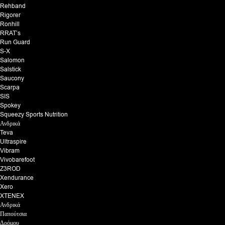
Rehband
Rigorer
Ronhill
RRAT’s
Run Guard
S-X
Salomon
Salstick
Saucony
Scarpa
SIS
Spokey
Squeezy Sports Nutrition
Ανδρικά
Teva
Ultraspire
Vibram
Vivobarefoot
Z3ROD
Xendurance
Xero
XTENEX
Ανδρικά
Παπούτσια
Δρόμου