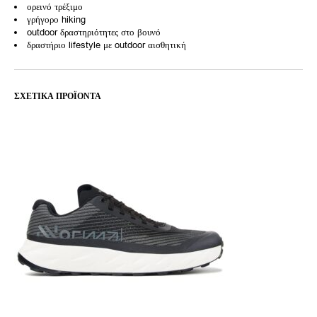
ορεινό τρέξιμο
γρήγορο hiking
outdoor δραστηριότητες στο βουνό
δραστήριο lifestyle με outdoor αισθητική
ΣΧΕΤΙΚΆ ΠΡΟΪΌΝΤΑ
Αυτ