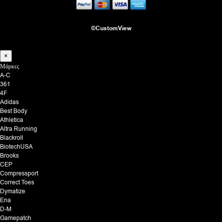
©CustomView
×
Μάρκες
A-C
361
4F
Adidas
Best Body
Athletica
Altra Running
Blackroll
BiotechUSA
Brooks
CEP
Compressport
Correct Toes
Dymatize
Ena
D-M
Gamepatch