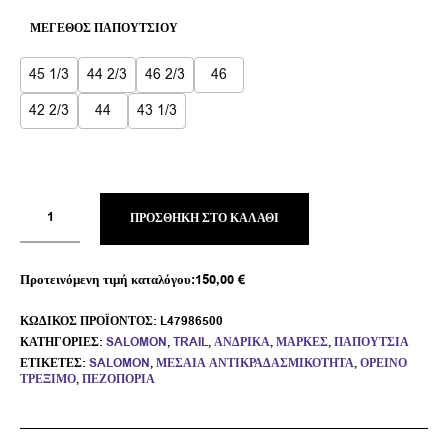
ΜΈΓΕΘΟΣ ΠΑΠΟΥΤΣΙΟΎ
45 1/3
44 2/3
46 2/3
46
42 2/3
44
43 1/3
ΠΡΟΣΘΉΚΗ ΣΤΟ ΚΑΛΆΘΙ
Προτεινόμενη τιμή καταλόγου:
150,00
€
ΚΩΔΙΚΌΣ ΠΡΟΪΌΝΤΟΣ:
L47986500
ΚΑΤΗΓΟΡΊΕΣ:
SALOMON
,
TRAIL
,
ΑΝΔΡΙΚΆ
,
ΜΆΡΚΕΣ
,
ΠΑΠΟΎΤΣΙΑ
ΕΤΙΚΈΤΕΣ:
SALOMON
,
ΜΕΣΑΊΑ ΑΝΤΙΚΡΑΔΑΣΜΙΚΌΤΗΤΑ
,
ΟΡΕΙΝΌ
ΤΡΈΞΙΜΟ
,
ΠΕΖΟΠΟΡΊΑ