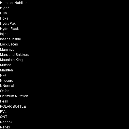
Hammer Nutrition
High5
Hilly
Hoka
HydraPak
Hydro Flask
Injinji
Insane Inside
Lock Laces
Mammut
Mars and Snickers
Mountain King
Mutant
Maurten
N-R
Nitecore
NNormal
Oofos
Optimum Nutrition
Peak
POLAR BOTTLE
PVL
QNT
Reebok
Reflex