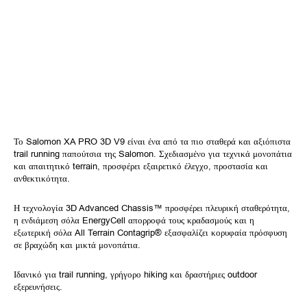
Το Salomon XA PRO 3D V9 είναι ένα από τα πιο σταθερά και αξιόπιστα
trail running παπούτσια της Salomon. Σχεδιασμένο για τεχνικά μονοπάτια
και απαιτητικό terrain, προσφέρει εξαιρετικό έλεγχο, προστασία και
ανθεκτικότητα.
Η τεχνολογία 3D Advanced Chassis™ προσφέρει πλευρική σταθερότητα,
η ενδιάμεση σόλα EnergyCell απορροφά τους κραδασμούς και η
εξωτερική σόλα All Terrain Contagrip® εξασφαλίζει κορυφαία πρόσφυση
σε βραχώδη και μικτά μονοπάτια.
Ιδανικό για trail running, γρήγορο hiking και δραστήριες outdoor
εξερευνήσεις.