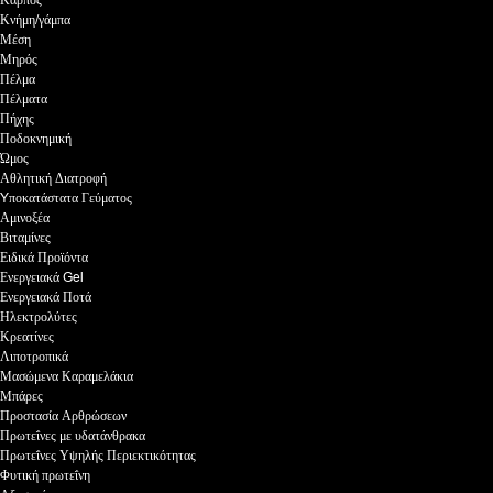
Καρπός
Κνήμη/γάμπα
Μέση
Μηρός
Πέλμα
Πέλματα
Πήχης
Ποδοκνημική
Ώμος
Αθλητική Διατροφή
Yποκατάστατα Γεύματος
Αμινοξέα
Βιταμίνες
Ειδικά Προϊόντα
Ενεργειακά Gel
Ενεργειακά Ποτά
Ηλεκτρολύτες
Κρεατίνες
Λιποτροπικά
Μασώμενα Καραμελάκια
Μπάρες
Προστασία Αρθρώσεων
Πρωτεΐνες με υδατάνθρακα
Πρωτεΐνες Υψηλής Περιεκτικότητας
Φυτική πρωτεΐνη