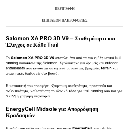
ΠΕΡΙΓΡΑΦΉ
ΕΠΙΠΛΈΟΝ ΠΛΗΡΟΦΟΡΊΕΣ
Salomon XA PRO 3D V9 – Σταθερότητα και
Έλεγχος σε Κάθε Trail
Το
Salomon XA PRO 3D V9
αποτελεί ένα από τα πιο εμβληματικά trail
running παπούτσια της Salomon. Σχεδιάστηκε για δρομείς και outdoor
enthusiasts που κινούνται σε τεχνικά μονοπάτια, βραχώδες terrain και
απαιτητικές διαδρομές στο βουνό.
Η κατασκευή του προσφέρει εξαιρετική σταθερότητα, προστασία και
ανθεκτικότητα, καθιστώντας το ιδανικό τόσο για trail running όσο και για
hiking ή γρήγορη πεζοπορία.
EnergyCell Midsole για Απορρόφηση
Κραδασμών
Η ενδιάμεση σόλα χρησιμοποιεί τον αφρό
EnergyCell
, ένα υψηλής