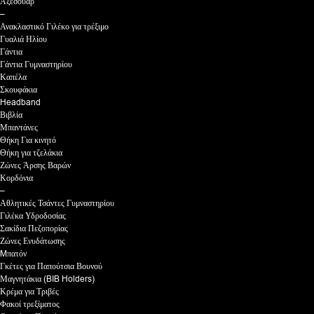
Αξεσουάρ
–
Ανακλαστικό Γιλέκο για τρέξιμο
Γυαλιά Ηλίου
Γάντια
Γάντια Γυμναστηρίου
Καπέλα
Σκουφάκια
Headband
Βιβλία
Μπαντάνες
Θήκη Για κινητό
Θήκη για τζελάκια
Ζώνες Άρσης Βαρών
Κορδόνια
–
Αθλητικές Τσάντες Γυμναστηρίου
Γιλέκα Υδροδοσίας
Σακίδια Πεζοπορίας
Ζώνες Ενυδάτωσης
Mπατόν
Γκέτες για Παπούτσια Βουνού
Μαγνητάκια (BIB Holders)
Κρέμα για Τριβές
Φακοί τρεξίματος