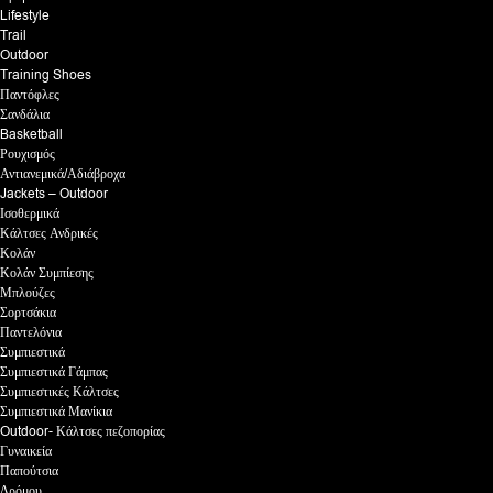
Lifestyle
Trail
Outdoor
Training Shoes
Παντόφλες
Σανδάλια
Basketball
Ρουχισμός
Αντιανεμικά/Αδιάβροχα
Jackets – Outdoor
Ισοθερμικά
Κάλτσες Ανδρικές
Κολάν
Κολάν Συμπίεσης
Μπλούζες
Σορτσάκια
Παντελόνια
Συμπιεστικά
Συμπιεστικά Γάμπας
Συμπιεστικές Κάλτσες
Συμπιεστικά Μανίκια
Outdoor- Κάλτσες πεζοπορίας
Γυναικεία
Παπούτσια
Δρόμου