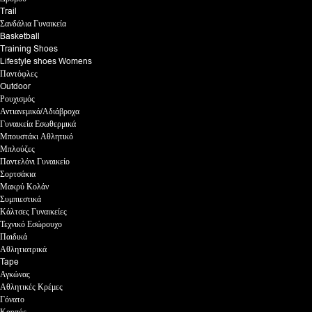
Trail
Σανδάλια Γυναικεία
Basketball
Training Shoes
Lifestyle shoes Womens
Παντόφλες
Outdoor
Ρουχισμός
Αντιανεμικά/Αδιάβροχα
Γυναικεία Εσωθερμικά
Μπουστάκι Αθλητικό
Μπλούζες
Παντελόνι Γυναικείο
Σορτσάκια
Μακρύ Κολάν
Συμπιεστικά
Κάλτσες Γυναικείες
Τεχνικό Εσώρουχο
Παιδικά
Αθλητιατρικά
Tape
Αγκώνας
Αθλητικές Κρέμες
Γόνατο