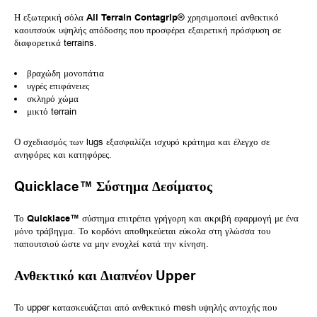
Η εξωτερική σόλα
All Terrain Contagrip®
χρησιμοποιεί ανθεκτικό
καουτσούκ υψηλής απόδοσης που προσφέρει εξαιρετική πρόσφυση σε
διαφορετικά terrains.
βραχώδη μονοπάτια
υγρές επιφάνειες
σκληρό χώμα
μικτό terrain
Ο σχεδιασμός των lugs εξασφαλίζει ισχυρό κράτημα και έλεγχο σε
ανηφόρες και κατηφόρες.
Quicklace™ Σύστημα Δεσίματος
Το
Quicklace™
σύστημα επιτρέπει γρήγορη και ακριβή εφαρμογή με ένα
μόνο τράβηγμα. Το κορδόνι αποθηκεύεται εύκολα στη γλώσσα του
παπουτσιού ώστε να μην ενοχλεί κατά την κίνηση.
Ανθεκτικό και Διαπνέον Upper
Το upper κατασκευάζεται από ανθεκτικό mesh υψηλής αντοχής που