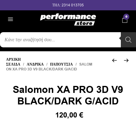
ΤΗΛ: 2314 013705
0
ΑΝΑΖΉΤΗΣΗ
ΠΡΟΪΌΝΤΩΝ
ΑΡΧΙΚΉ
ΣΕΛΊΔΑ
/
ΑΝΔΡΙΚΆ
/
ΠΑΠΟΎΤΣΙΑ
/ SALOM
ON XA PRO 3D V9 BLACK/DARK G/ACID
Salomon XA PRO 3D V9
BLACK/DARK G/ACID
Original
Η
120,00
€
price
τρέχουσα
was:
τιμή