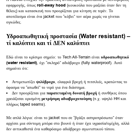
εφαρμογής, όπως
roll-away hood
(κουκούλα που μαζεύει όταν δεν τη
θέλεις) και κατασκευή που προορίζεται για κίνηση σε τερέν. Το
αποτέλεσμα είναι ένα jacket που “κόβει” τον αέρα χωρίς να γίνεται
ογκώδες.
Υδροαπωθητική προστασία (Water resistant) –
τί καλύπτει και τί ΔΕΝ καλύπτει
Εδώ είναι το κρίσιμο σημείο: το Tech All-Terrain είναι
υδροαπωθητικό
(water resistant)
, όχι “σκληρό” αδιάβροχο (fully waterproof). Αυτό
σημαίνει ότι:
Αντιμετωπίζει
ψιλόβροχο
, ελαφριά βροχή ή πιτσιλιές, κρατώντας το
ύφασμα να “απωθεί” το νερό για ένα διάστημα.
Δεν προορίζεται για
παρατεταμένη δυνατή βροχή
ή συνθήκες όπου
χρειάζεσαι ορισμένη
μετρήσιμη αδιαβροχοποίηση
(π.χ. υψηλό HH και
πλήρως taped seams).
Με απλά λόγια: είναι το jacket που σε “βγάζει ασπροπρόσωπο” όταν
αρχίσει μια σύντομη μπόρα στο βουνό ή όταν έχει υγρασία/ομίχλη, αλλά
δεν αντικαθιστά ένα καθαρόαιμο αδιάβροχο αγωνιστικού τύπου.