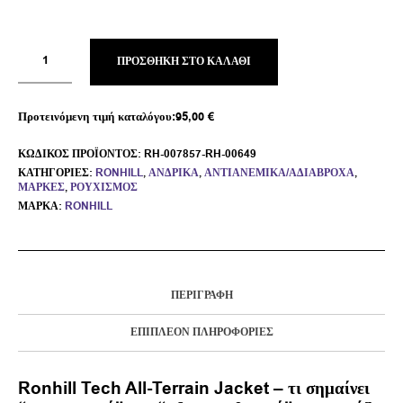
ΠΡΟΣΘΉΚΗ ΣΤΟ ΚΑΛΆΘΙ
Προτεινόμενη τιμή καταλόγου:
95,00
€
ΚΩΔΙΚΌΣ ΠΡΟΪΌΝΤΟΣ:
RH-007857-RH-00649
ΚΑΤΗΓΟΡΊΕΣ:
RONHILL
,
ΑΝΔΡΙΚΆ
,
ΑΝΤΙΑΝΕΜΙΚΆ/ΑΔΙΆΒΡΟΧΑ
,
ΜΆΡΚΕΣ
,
ΡΟΥΧΙΣΜΌΣ
ΜΆΡΚΑ:
RONHILL
ΠΕΡΙΓΡΑΦΉ
ΕΠΙΠΛΈΟΝ ΠΛΗΡΟΦΟΡΊΕΣ
Ronhill Tech All-Terrain Jacket – τι σημαίνει