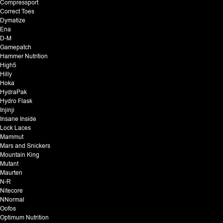
Compressport
Correct Toes
Dymatize
Ena
D-M
Gamepatch
Hammer Nutrition
High5
Hilly
Hoka
HydraPak
Hydro Flask
Injinji
Insane Inside
Lock Laces
Mammut
Mars and Snickers
Mountain King
Mutant
Maurten
N-R
Nitecore
NNormal
Oofos
Optimum Nutrition