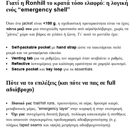
Γιατί η Ronhill το κρατά τόσο ελαφρύ: η λογική
ενός “emergency shell”
Όταν ένα jacket είναι
<100 g
, η σχεδιαστική προτεραιότητα είναι να έχεις
πάντα μαζί σου
μια στοιχειώδη προστασία από αέρα/ψιλόβροχο, χωρίς να
“χάνεις” χώρο και βάρος σε γιλέκο ή ζώνη. Γι’ αυτό το μοντέλο έχει:
Self-packable pocket
με
hand strap
ώστε να πακετάρεται πολύ
μικρά και να μεταφέρεται εύκολα.
Venting tab
για να ρυθμίζεις τον αερισμό όταν ανεβαίνει ο ρυθμός.
Reflective
λεπτομέρειες για καλύτερη ορατότητα σε χαμηλό φωτισμό.
Secure pocket
και
key loop
για τα essentials.
Πότε να το επιλέξεις (και πότε να πας σε full
αδιάβροχο)
Ιδανικό για:
trail/hill runs, προπονήσεις σε αέρα, δροσερό καιρό,
μεταβατικές μέρες, “emergency layer” στην κορυφή ή στην επιστροφή.
Όχι για:
συνεχόμενη δυνατή βροχή, πολύωρη κακοκαιρία ή συνθήκες
που απαιτούν συγκεκριμένες προδιαγραφές αδιαβροχοποίησης (π.χ.
πλήρως taped seams και υψηλή μετρήσιμη αδιαβροχοποίηση).