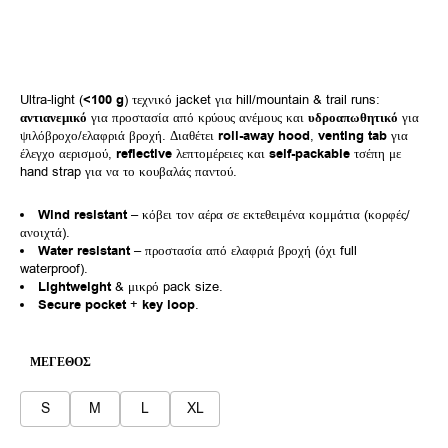
Ultra-light (
<100 g
) τεχνικό jacket για hill/mountain & trail runs:
αντιανεμικό
για προστασία από κρύους ανέμους και
υδροαπωθητικό
για
ψιλόβροχο/ελαφριά βροχή. Διαθέτει
roll-away hood
,
venting tab
για
έλεγχο αερισμού,
reflective
λεπτομέρειες και
self-packable
τσέπη με
hand strap για να το κουβαλάς παντού.
Wind resistant
– κόβει τον αέρα σε εκτεθειμένα κομμάτια (κορφές/
ανοιχτά).
Water resistant
– προστασία από ελαφριά βροχή (όχι full
waterproof).
Lightweight
& μικρό pack size.
Secure pocket
+
key loop
.
ΜΈΓΕΘΟΣ
S
M
L
XL