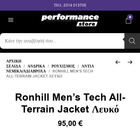
ΤΗΛ: 2314 013705
0
ΑΝΑΖΉΤΗΣΗ
ΠΡΟΪΌΝΤΩΝ
ΑΡΧΙΚΉ
ΣΕΛΊΔΑ
/
ΑΝΔΡΙΚΆ
/
ΡΟΥΧΙΣΜΌΣ
/
ΑΝΤΙΑ
ΝΕΜΙΚΆ/ΑΔΙΆΒΡΟΧΑ
/ RONHILL MEN’S TECH
ALL-TERRAIN JACKET ΛΕΥΚΌ
Ronhill Men’s Tech All-
Terrain Jacket Λευκό
95,00
€