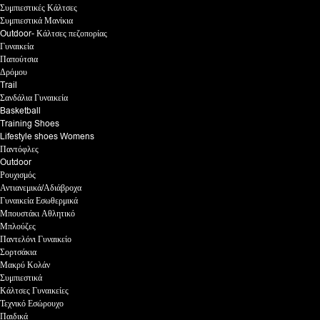
Συμπιεστικές Κάλτσες
Συμπιεστικά Μανίκια
Outdoor- Κάλτσες πεζοπορίας
Γυναικεία
Παπούτσια
Δρόμου
Trail
Σανδάλια Γυναικεία
Basketball
Training Shoes
Lifestyle shoes Womens
Παντόφλες
Outdoor
Ρουχισμός
Αντιανεμικά/Αδιάβροχα
Γυναικεία Εσωθερμικά
Μπουστάκι Αθλητικό
Μπλούζες
Παντελόνι Γυναικείο
Σορτσάκια
Μακρύ Κολάν
Συμπιεστικά
Κάλτσες Γυναικείες
Τεχνικό Εσώρουχο
Παιδικά