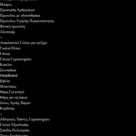
Μπάρες
Προστασία Αρθρώσεων
Πρωτεΐνες με υδατάνθρακα
Πρωτεΐνες Υψηλής Περιεκτικότητας
Φυτική πρωτεΐνη
Αξεσουάρ
–
Ανακλαστικό Γιλέκο για τρέξιμο
Γυαλιά Ηλίου
Γάντια
Γάντια Γυμναστηρίου
Καπέλα
Σκουφάκια
Headband
Βιβλία
Μπαντάνες
Θήκη Για κινητό
Θήκη για τζελάκια
Ζώνες Άρσης Βαρών
Κορδόνια
–
Αθλητικές Τσάντες Γυμναστηρίου
Γιλέκα Υδροδοσίας
Σακίδια Πεζοπορίας
Ζώνες Ενυδάτωσης