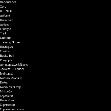
Xendurance
Xero
XTENEX
Ανδρικά
Παπούτσια
Δρόμου
Lifestyle
Trail
Outdoor
Training Shoes
Παντόφλες
Σανδάλια
Basketball
Ρουχισμός
Αντιανεμικά/Αδιάβροχα
Jackets – Outdoor
Ισοθερμικά
Κάλτσες Ανδρικές
Κολάν
Κολάν Συμπίεσης
Μπλούζες
Σορτσάκια
Παντελόνια
Συμπιεστικά
Συμπιεστικά Γάμπας