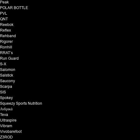
Peak
POLAR BOTTLE
PVL
QNT
Reebok
Reflex
Rehband
Rigorer
Ronhill
RRAT’s
Run Guard
S-X
Salomon
Salstick
Saucony
Scarpa
SIS
Spokey
Squeezy Sports Nutrition
Ανδρικά
Teva
Ultraspire
Vibram
Vivobarefoot
Z3ROD