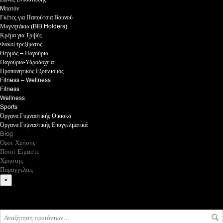
Mπατόν
Γκέτες για Παπούτσια Βουνού
Μαγνητάκια (BIB Holders)
Κρέμα για Τριβές
Φακοί τρεξίματος
Θερμός – Παγούρια
Παγούρια-Υδροδοχεία
Προπονητικός Εξοπλισμός
Fitness – Wellness
Fitness
Wellness
Sports
Όργανα Γυμναστικής Οικιακά
Όργανα Γυμναστικής Επαγγελματικά
Blog
Όροι Χρήσης
Ποιοί Είμαστε
Χρηστης
Παραγγελιες
×
What are you looking for?