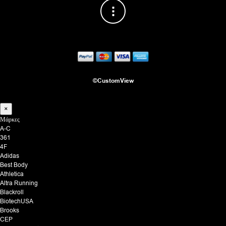
στη
σελ
του
προ
©CustomView
×
Μάρκες
A-C
361
4F
Adidas
Best Body
Athletica
Altra Running
Blackroll
BiotechUSA
Brooks
CEP