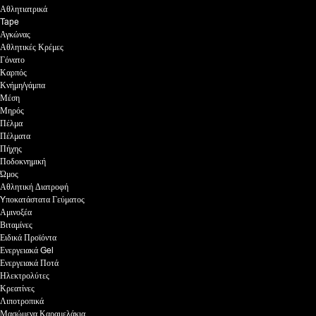
Αθλητιατρικά
Tape
Αγκώνας
Αθλητικές Κρέμες
Γόνατο
Καρπός
Κνήμη/γάμπα
Μέση
Μηρός
Πέλμα
Πέλματα
Πήχης
Ποδοκνημική
Ώμος
Αθλητική Διατροφή
Yποκατάστατα Γεύματος
Αμινοξέα
Βιταμίνες
Ειδικά Προϊόντα
Ενεργειακά Gel
Ενεργειακά Ποτά
Ηλεκτρολύτες
Κρεατίνες
Λιποτροπικά
Μασώμενα Καραμελάκια