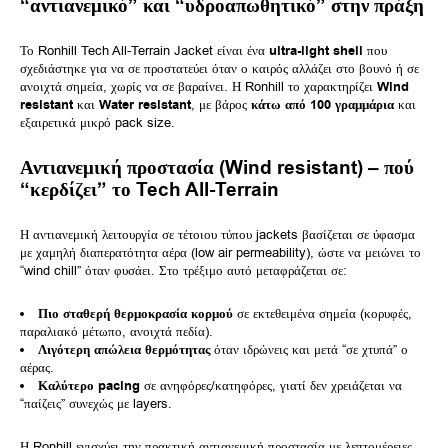
“αντιανεμικό” και “υδροαπωθητικό” στην πράξη
Το Ronhill Tech All-Terrain Jacket είναι ένα
ultra-light shell
που
σχεδιάστηκε για να σε προστατεύει όταν ο καιρός αλλάζει στο βουνό ή σε
ανοιχτά σημεία, χωρίς να σε βαραίνει. Η Ronhill το χαρακτηρίζει
Wind
resistant
και
Water resistant
, με βάρος
κάτω από 100 γραμμάρια
και
εξαιρετικά μικρό pack size.
Αντιανεμική προστασία (Wind resistant) – πού
“κερδίζει” το Tech All-Terrain
Η αντιανεμική λειτουργία σε τέτοιου τύπου jackets βασίζεται σε ύφασμα
με χαμηλή διαπερατότητα αέρα (low air permeability), ώστε να μειώνει το
“wind chill” όταν φυσάει. Στο τρέξιμο αυτό μεταφράζεται σε:
Πιο σταθερή θερμοκρασία κορμού
σε εκτεθειμένα σημεία (κορυφές,
παραλιακό μέτωπο, ανοιχτά πεδία).
Λιγότερη απώλεια θερμότητας
όταν ιδρώνεις και μετά “σε χτυπά” ο
αέρας.
Καλύτερο pacing
σε ανηφόρες/κατηφόρες, γιατί δεν χρειάζεται να
“παίζεις” συνεχώς με layers.
Η Ronhill ενισχύει την πρακτική αντιανεμική προστασία με λεπτομέρειες