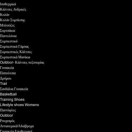
Ισοθερμικά
Κάλτσες Ανδρικές
Κολάν
Κολάν Συμπίεσης
Μπλούζες
Σορτσάκια
Παντελόνια
Συμπιεστικά
Συμπιεστικά Γάμπας
Συμπιεστικές Κάλτσες
Συμπιεστικά Μανίκια
Outdoor- Κάλτσες πεζοπορίας
Γυναικεία
Παπούτσια
Δρόμου
Trail
Σανδάλια Γυναικεία
Basketball
Training Shoes
Lifestyle shoes Womens
Παντόφλες
Outdoor
Ρουχισμός
Αντιανεμικά/Αδιάβροχα
Γυναικεία Εσωθερμικά