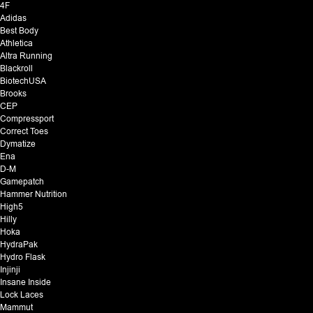
4F
Adidas
Best Body
Athletica
Altra Running
Blackroll
BiotechUSA
Brooks
CEP
Compressport
Correct Toes
Dymatize
Ena
D-M
Gamepatch
Hammer Nutrition
High5
Hilly
Hoka
HydraPak
Hydro Flask
Injinji
Insane Inside
Lock Laces
Mammut