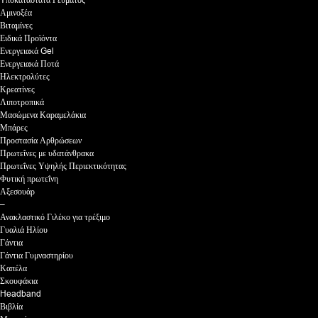
Yποκατάστατα Γεύματος
Αμινοξέα
Βιταμίνες
Ειδικά Προϊόντα
Ενεργειακά Gel
Ενεργειακά Ποτά
Ηλεκτρολύτες
Κρεατίνες
Λιποτροπικά
Μασώμενα Καραμελάκια
Μπάρες
Προστασία Αρθρώσεων
Πρωτεΐνες με υδατάνθρακα
Πρωτεΐνες Υψηλής Περιεκτικότητας
Φυτική πρωτεΐνη
Αξεσουάρ
–
Ανακλαστικό Γιλέκο για τρέξιμο
Γυαλιά Ηλίου
Γάντια
Γάντια Γυμναστηρίου
Καπέλα
Σκουφάκια
Headband
Βιβλία