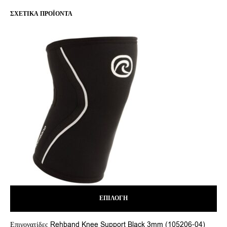
ΣΧΕΤΙΚΆ ΠΡΟΪΌΝΤΑ
ΕΠΙΛΟΓΉ
Αυτό
Αυτ
Επιγονατίδες Rehband Knee Support Black 3mm (105206-04)
Re
το
το