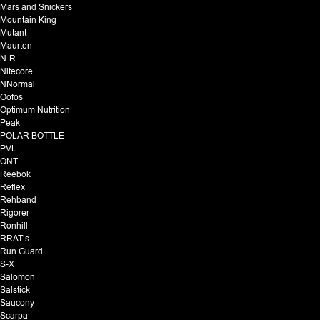
Mars and Snickers
Mountain King
Mutant
Maurten
N-R
Nitecore
NNormal
Oofos
Optimum Nutrition
Peak
POLAR BOTTLE
PVL
QNT
Reebok
Reflex
Rehband
Rigorer
Ronhill
RRAT’s
Run Guard
S-X
Salomon
Salstick
Saucony
Scarpa