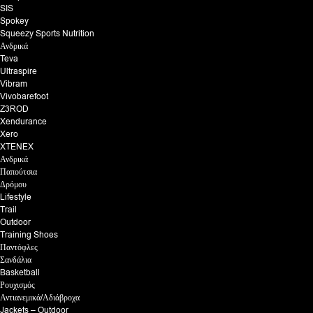
SIS
Spokey
Squeezy Sports Nutrition
Ανδρικά
Teva
Ultraspire
Vibram
Vivobarefoot
Z3ROD
Xendurance
Xero
XTENEX
Ανδρικά
Παπούτσια
Δρόμου
Lifestyle
Trail
Outdoor
Training Shoes
Παντόφλες
Σανδάλια
Basketball
Ρουχισμός
Αντιανεμικά/Αδιάβροχα
Jackets – Outdoor