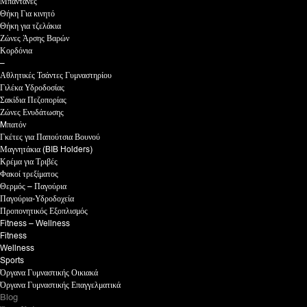
Μπαντάνες
Θήκη Για κινητό
Θήκη για τζελάκια
Ζώνες Άρσης Βαρών
Κορδόνια
–
Αθλητικές Τσάντες Γυμναστηρίου
Γιλέκα Υδροδοσίας
Σακίδια Πεζοπορίας
Ζώνες Ενυδάτωσης
Mπατόν
Γκέτες για Παπούτσια Βουνού
Μαγνητάκια (BIB Holders)
Κρέμα για Τριβές
Φακοί τρεξίματος
Θερμός – Παγούρια
Παγούρια-Υδροδοχεία
Προπονητικός Εξοπλισμός
Fitness – Wellness
Fitness
Wellness
Sports
Όργανα Γυμναστικής Οικιακά
Όργανα Γυμναστικής Επαγγελματικά
Blog