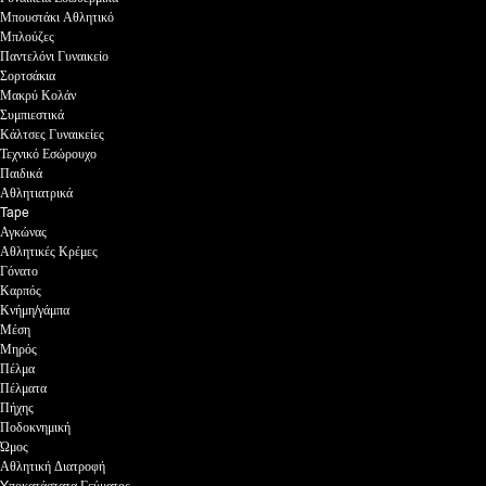
Μπουστάκι Αθλητικό
Μπλούζες
Παντελόνι Γυναικείο
Σορτσάκια
Μακρύ Κολάν
Συμπιεστικά
Κάλτσες Γυναικείες
Τεχνικό Εσώρουχο
Παιδικά
Αθλητιατρικά
Tape
Αγκώνας
Αθλητικές Κρέμες
Γόνατο
Καρπός
Κνήμη/γάμπα
Μέση
Μηρός
Πέλμα
Πέλματα
Πήχης
Ποδοκνημική
Ώμος
Αθλητική Διατροφή