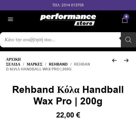
ΤΗΛ: 2314 013705
0
ΑΝΑΖΉΤΗΣΗ
ΠΡΟΪΌΝΤΩΝ
ΑΡΧΙΚΉ
ΣΕΛΊΔΑ
/
ΜΆΡΚΕΣ
/
REHBAND
/ REHBAN
D ΚΌΛΑ HANDBALL WAX PRO | 200G
Rehband Κόλα Handball
Wax Pro | 200g
22,00
€