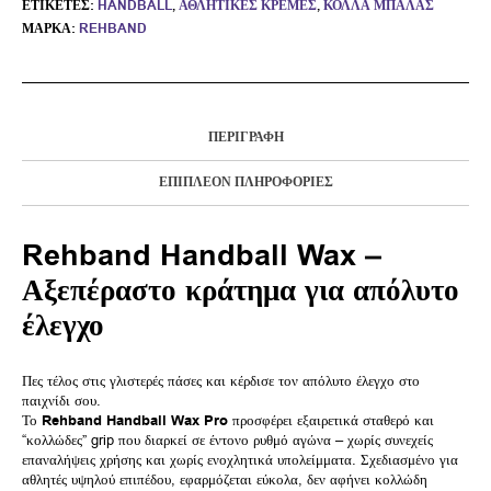
ΕΤΙΚΈΤΕΣ:
HANDBALL
,
ΑΘΛΗΤΙΚΈΣ ΚΡΈΜΕΣ
,
ΚΌΛΛΑ ΜΠΆΛΑΣ
ΜΆΡΚΑ:
REHBAND
ΠΕΡΙΓΡΑΦΉ
ΕΠΙΠΛΈΟΝ ΠΛΗΡΟΦΟΡΊΕΣ
Rehband Handball Wax –
Αξεπέραστο κράτημα για απόλυτο
έλεγχο
Πες τέλος στις γλιστερές πάσες και κέρδισε τον απόλυτο έλεγχο στο
παιχνίδι σου.
Το
Rehband Handball Wax Pro
προσφέρει εξαιρετικά σταθερό και
“κολλώδες” grip που διαρκεί σε έντονο ρυθμό αγώνα – χωρίς συνεχείς
επαναλήψεις χρήσης και χωρίς ενοχλητικά υπολείμματα. Σχεδιασμένο για
αθλητές υψηλού επιπέδου, εφαρμόζεται εύκολα, δεν αφήνει κολλώδη