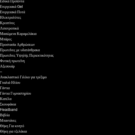
Ειδικά Προϊόντα
Ενεργειακά Gel
Ενεργειακά Ποτά
Ηλεκτρολύτες
Κρεατίνες
Λιποτροπικά
Μασώμενα Καραμελάκια
Μπάρες
Προστασία Αρθρώσεων
Πρωτεΐνες με υδατάνθρακα
Πρωτεΐνες Υψηλής Περιεκτικότητας
Φυτική πρωτεΐνη
Αξεσουάρ
–
Ανακλαστικό Γιλέκο για τρέξιμο
Γυαλιά Ηλίου
Γάντια
Γάντια Γυμναστηρίου
Καπέλα
Σκουφάκια
Headband
Βιβλία
Μπαντάνες
Θήκη Για κινητό
Θήκη για τζελάκια