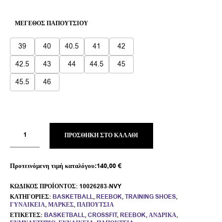
ΜΈΓΕΘΟΣ ΠΑΠΟΥΤΣΙΟΎ
39
40
40.5
41
42
42.5
43
44
44.5
45
45.5
46
ΠΡΟΣΘΉΚΗ ΣΤΟ ΚΑΛΆΘΙ
Προτεινόμενη τιμή καταλόγου:
140,00
€
ΚΩΔΙΚΌΣ ΠΡΟΪΌΝΤΟΣ:
10026283-NVY
ΚΑΤΗΓΟΡΊΕΣ:
BASKETBALL
,
REEBOK
,
TRAINING SHOES
,
ΓΥΝΑΙΚΕΊΑ
,
ΜΆΡΚΕΣ
,
ΠΑΠΟΎΤΣΙΑ
ΕΤΙΚΈΤΕΣ:
BASKETBALL
,
CROSSFIT
,
REEBOK
,
ΑΝΔΡΙΚΆ
,