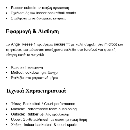
Rubber outsole με υψηλή πρόσφυση
Σχεδιασμός για indoor basketball courts
Σταθερότητα σε δυναμικές κινήσεις
Εφαρμογή & Αίσθηση
Το Angel Reese 1 προσφέρει secure fit με καλή στήριξη στο midfoot και
τη φτέρνα, επιτρέποντας ταυτόχρονα ευελιξία στο forefoot για φυσική
κίνηση κατά το παιχνίδι.
Κανονική εφαρμογή
Midfoot lockdown για έλεγχο
Ευελιξία στο μπροστινό μέρος
Τεχνικά Χαρακτηριστικά
Τύπος: Basketball / Court performance
Midsole: Performance foam cushioning
Outsole: Rubber υψηλής πρόσφυσης
Upper: Συνθετικό/mesh με υποστηρικτική δομή
Χρήση: Indoor basketball & court sports