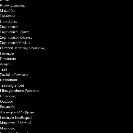
Κολάν
Κολάν Συμπίεσης
Μπλούζες
Σορτσάκια
Παντελόνια
Συμπιεστικά
Συμπιεστικά Γάμπας
Συμπιεστικές Κάλτσες
Συμπιεστικά Μανίκια
Outdoor- Κάλτσες πεζοπορίας
Γυναικεία
Παπούτσια
Δρόμου
Trail
Σανδάλια Γυναικεία
Basketball
Training Shoes
Lifestyle shoes Womens
Παντόφλες
Outdoor
Ρουχισμός
Αντιανεμικά/Αδιάβροχα
Γυναικεία Εσωθερμικά
Μπουστάκι Αθλητικό
Μπλούζες