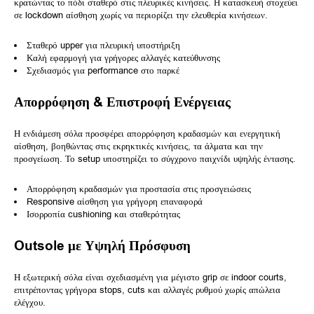
κρατώντας το πόδι σταθερό στις πλευρικές κινήσεις. Η κατασκευή στοχεύει
σε lockdown αίσθηση χωρίς να περιορίζει την ελευθερία κινήσεων.
Σταθερό upper για πλευρική υποστήριξη
Καλή εφαρμογή για γρήγορες αλλαγές κατεύθυνσης
Σχεδιασμός για performance στο παρκέ
Απορρόφηση & Επιστροφή Ενέργειας
Η ενδιάμεση σόλα προσφέρει απορρόφηση κραδασμών και ενεργητική
αίσθηση, βοηθώντας στις εκρηκτικές κινήσεις, τα άλματα και την
προσγείωση. Το setup υποστηρίζει το σύγχρονο παιχνίδι υψηλής έντασης.
Απορρόφηση κραδασμών για προστασία στις προσγειώσεις
Responsive αίσθηση για γρήγορη επαναφορά
Ισορροπία cushioning και σταθερότητας
Outsole με Υψηλή Πρόσφυση
Η εξωτερική σόλα είναι σχεδιασμένη για μέγιστο grip σε indoor courts,
επιτρέποντας γρήγορα stops, cuts και αλλαγές ρυθμού χωρίς απώλεια
ελέγχου.