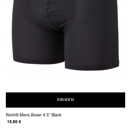
Fit
Or
18
pr
wa
22
ΕΠΙΛΟΓΉ
Αυτό
Ronhill Mens Boxer 4.5” Black
το
προϊόν
Original
Η
15,60
€
έχει
price
τρέχουσα
πολλαπλές