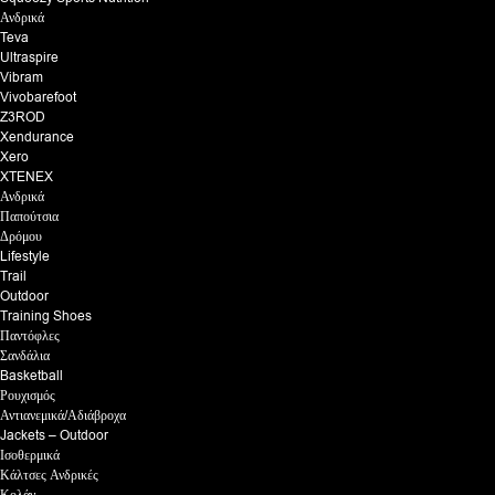
Ανδρικά
Teva
Ultraspire
Vibram
Vivobarefoot
Z3ROD
Xendurance
Xero
XTENEX
Ανδρικά
Παπούτσια
Δρόμου
Lifestyle
Trail
Outdoor
Training Shoes
Παντόφλες
Σανδάλια
Basketball
Ρουχισμός
Αντιανεμικά/Αδιάβροχα
Jackets – Outdoor
Ισοθερμικά
Κάλτσες Ανδρικές