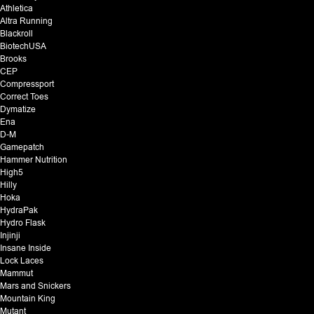
Athletica
Altra Running
Blackroll
BiotechUSA
Brooks
CEP
Compressport
Correct Toes
Dymatize
Ena
D-M
Gamepatch
Hammer Nutrition
High5
Hilly
Hoka
HydraPak
Hydro Flask
Injinji
Insane Inside
Lock Laces
Mammut
Mars and Snickers
Mountain King
Mutant