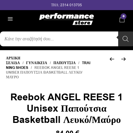
ΤΗΛ: 2314 013705
0
ΑΝΑΖΉΤΗΣΗ
ΠΡΟΪΌΝΤΩΝ
ΑΡΧΙΚΉ
ΣΕΛΊΔΑ
/
ΓΥΝΑΙΚΕΊΑ
/
ΠΑΠΟΎΤΣΙΑ
/
TRAI
NING SHOES
/ REEBOK ANGEL REESE 1
UNISEX ΠΑΠΟΎΤΣΙΑ BASKETBALL ΛΕΥΚΌ/
ΜΑΎΡΟ
Reebok ANGEL REESE 1
Unisex Παπούτσια
Basketball Λευκό/Μαύρο