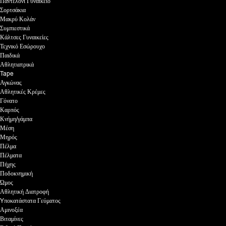
Παντελόνι Γυναικείο
Σορτσάκια
Μακρύ Κολάν
Συμπιεστικά
Κάλτσες Γυναικείες
Τεχνικό Εσώρουχο
Παιδικά
Αθλητιατρικά
Tape
Αγκώνας
Αθλητικές Κρέμες
Γόνατο
Καρπός
Κνήμη/γάμπα
Μέση
Μηρός
Πέλμα
Πέλματα
Πήχης
Ποδοκνημική
Ώμος
Αθλητική Διατροφή
Yποκατάστατα Γεύματος
Αμινοξέα
Βιταμίνες