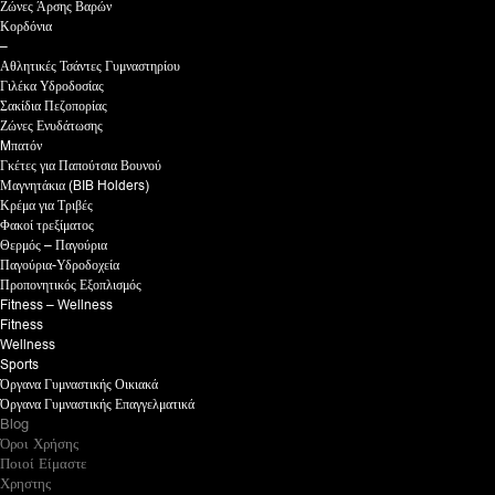
Ζώνες Άρσης Βαρών
Κορδόνια
–
Αθλητικές Τσάντες Γυμναστηρίου
Γιλέκα Υδροδοσίας
Σακίδια Πεζοπορίας
Ζώνες Ενυδάτωσης
Mπατόν
Γκέτες για Παπούτσια Βουνού
Μαγνητάκια (BIB Holders)
Κρέμα για Τριβές
Φακοί τρεξίματος
Θερμός – Παγούρια
Παγούρια-Υδροδοχεία
Προπονητικός Εξοπλισμός
Fitness – Wellness
Fitness
Wellness
Sports
Όργανα Γυμναστικής Οικιακά
Όργανα Γυμναστικής Επαγγελματικά
Blog
Όροι Χρήσης
Ποιοί Είμαστε
Χρηστης