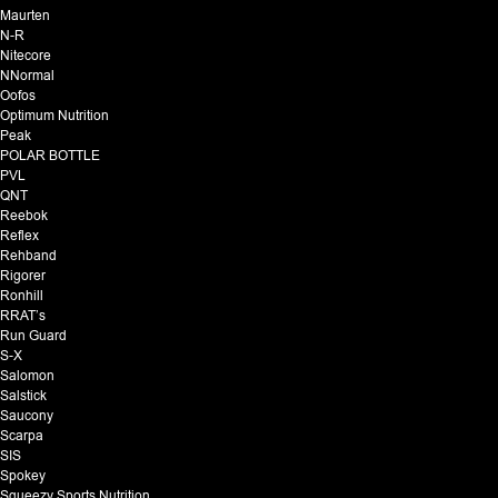
Maurten
N-R
Nitecore
NNormal
Oofos
Optimum Nutrition
Peak
POLAR BOTTLE
PVL
QNT
Reebok
Reflex
Rehband
Rigorer
Ronhill
RRAT’s
Run Guard
S-X
Salomon
Salstick
Saucony
Scarpa
SIS
Spokey
Squeezy Sports Nutrition