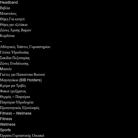
Headband
Βιβλία
Μπαντάνες
Θήκη Για κινητό
Θήκη για τζελάκια
Ζώνες Άρσης Βαρών
Κορδόνια
–
Αθλητικές Τσάντες Γυμναστηρίου
Γιλέκα Υδροδοσίας
Σακίδια Πεζοπορίας
Ζώνες Ενυδάτωσης
Mπατόν
Γκέτες για Παπούτσια Βουνού
Μαγνητάκια (BIB Holders)
Κρέμα για Τριβές
Φακοί τρεξίματος
Θερμός – Παγούρια
Παγούρια-Υδροδοχεία
Προπονητικός Εξοπλισμός
Fitness – Wellness
Fitness
Wellness
Sports
Όργανα Γυμναστικής Οικιακά