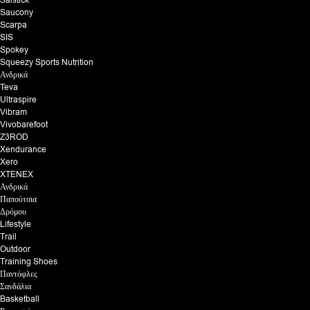
Saucony
Scarpa
SIS
Spokey
Squeezy Sports Nutrition
Ανδρικά
Teva
Ultraspire
Vibram
Vivobarefoot
Z3ROD
Xendurance
Xero
XTENEX
Ανδρικά
Παπούτσια
Δρόμου
Lifestyle
Trail
Outdoor
Training Shoes
Παντόφλες
Σανδάλια
Basketball