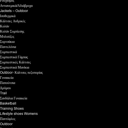
Ρουχισμός
Αντιανεμικά/Αδιάβροχα
Jackets – Outdoor
Ισοθερμικά
Κάλτσες Ανδρικές
Κολάν
Κολάν Συμπίεσης
Μπλούζες
Σορτσάκια
Παντελόνια
Συμπιεστικά
Συμπιεστικά Γάμπας
Συμπιεστικές Κάλτσες
Συμπιεστικά Μανίκια
Outdoor- Κάλτσες πεζοπορίας
Γυναικεία
Παπούτσια
Δρόμου
Trail
Σανδάλια Γυναικεία
Basketball
Training Shoes
Lifestyle shoes Womens
Παντόφλες
Outdoor