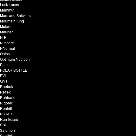
Lock Laces
Mammut
Mars and Snickers
Mountain King
Mutant
Maurten
N-R
Nitecore
NNormal
Oofos
Optimum Nutrition
Peak
POLAR BOTTLE
PVL
QNT
Reebok
Reflex
Rehband
Rigorer
Ronhill
RRAT’s
Run Guard
S-X
Salomon
Salstick