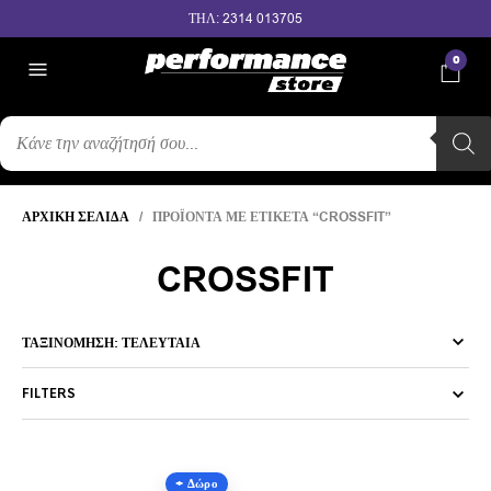
ΤΗΛ: 2314 013705
0
ΑΝΑΖΉΤΗΣΗ
ΠΡΟΪΌΝΤΩΝ
ΑΡΧΙΚΉ ΣΕΛΊΔΑ
/ ΠΡΟΪΌΝΤΑ ΜΕ ΕΤΙΚΈΤΑ “CROSSFIT”
CROSSFIT
FILTERS
+ Δώρο