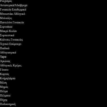
Ρουχισμός
Αντιανεμικά/Αδιάβροχα
Γυναικεία Εσωθερμικά
Μπουστάκι Αθλητικό
Μπλούζες
Παντελόνι Γυναικείο
Σορτσάκια
Μακρύ Κολάν
Συμπιεστικά
Κάλτσες Γυναικείες
Τεχνικό Εσώρουχο
Παιδικά
Αθλητιατρικά
Tape
Αγκώνας
Αθλητικές Κρέμες
Γόνατο
Καρπός
Κνήμη/γάμπα
Μέση
Μηρός
Πέλμα
Πέλματα
Πήχης
Ποδοκνημική