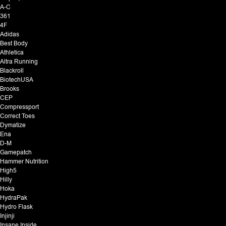
A-C
361
4F
Adidas
Best Body
Athletica
Altra Running
Blackroll
BiotechUSA
Brooks
CEP
Compressport
Correct Toes
Dymatize
Ena
D-M
Gamepatch
Hammer Nutrition
High5
Hilly
Hoka
HydraPak
Hydro Flask
Injinji
Insane Inside