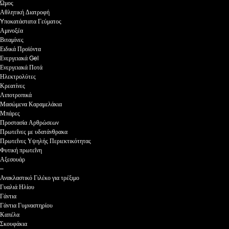
Ώμος
Αθλητική Διατροφή
Yποκατάστατα Γεύματος
Αμινοξέα
Βιταμίνες
Ειδικά Προϊόντα
Ενεργειακά Gel
Ενεργειακά Ποτά
Ηλεκτρολύτες
Κρεατίνες
Λιποτροπικά
Μασώμενα Καραμελάκια
Μπάρες
Προστασία Αρθρώσεων
Πρωτεΐνες με υδατάνθρακα
Πρωτεΐνες Υψηλής Περιεκτικότητας
Φυτική πρωτεΐνη
Αξεσουάρ
–
Ανακλαστικό Γιλέκο για τρέξιμο
Γυαλιά Ηλίου
Γάντια
Γάντια Γυμναστηρίου
Καπέλα
Σκουφάκια