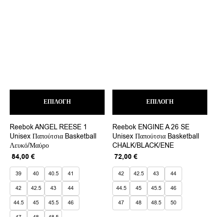
Αυτό
Αυτ
ΕΠΙΛΟΓΉ
το
ΕΠΙΛΟΓΉ
το
προϊόν
προ
έχει
έχει
Reebok ANGEL REESE 1
Reebok ENGINE A 26 SE
πολλαπλές
πολ
Unisex Παπούτσια Basketball
Unisex Παπούτσια Basketball
παραλλαγές.
παρ
Λευκό/Μαύρο
CHALK/BLACK/ENE
Οι
Οι
επιλογές
επι
Original
Η
Original
Η
84,00
€
72,00
€
μπορούν
μπο
price
τρέχουσα
price
τρέχουσα
να
να
was:
τιμή
was:
τιμή
39
40
40.5
41
42
42.5
43
44
επιλεγούν
επι
140,00 €.
είναι:
120,00 €.
είναι:
42
42.5
43
44
44.5
45
45.5
46
στη
στη
84,00 €.
72,00 €.
σελίδα
σελ
44.5
45
45.5
46
47
48
48.5
50
του
του
προϊόντος
προ