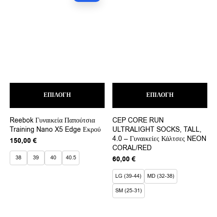
Αυτό
Αυτ
ΕΠΙΛΟΓΉ
το
ΕΠΙΛΟΓΉ
το
προϊόν
προ
έχει
έχει
Reebok Γυναικεία Παπούτσια
CEP CORE RUN
πολλαπλές
πολ
Training Nano X5 Edge Εκρού
ULTRALIGHT SOCKS, TALL,
παραλλαγές.
παρ
4.0 – Γυναικείες Κάλτσες NEON
Οι
Οι
150,00
€
επιλογές
CORAL/RED
επι
μπορούν
μπο
38
39
40
40.5
60,00
€
να
να
επιλεγούν
επι
LG (39-44)
MD (32-38)
στη
στη
σελίδα
σελ
SM (25-31)
του
του
προϊόντος
προ