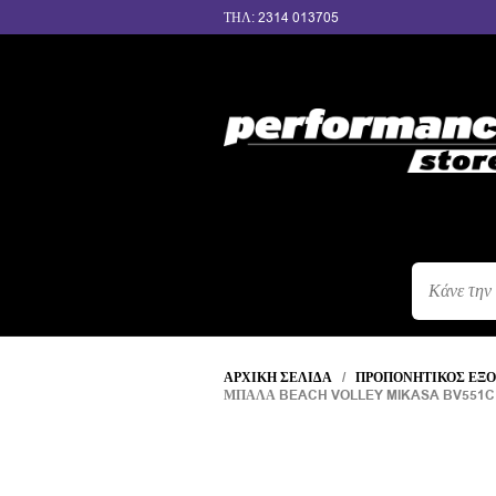
ΤΗΛ: 2314 013705
ΑΝΑΖΉΤΗΣ
ΠΡΟΪΌΝΤΩΝ
ΑΡΧΙΚΉ ΣΕΛΊΔΑ
/
ΠΡΟΠΟΝΗΤΙΚΌΣ ΕΞ
ΜΠΆΛΑ BEACH VOLLEY MIKASA BV551C O