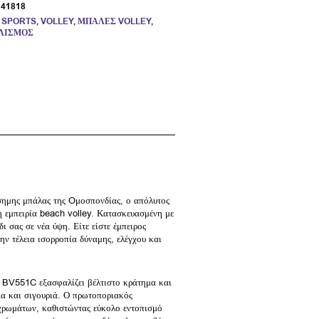
:
41818
,
SPORTS
,
VOLLEY
,
ΜΠΆΛΕΣ VOLLEY
,
ΛΙΣΜΌΣ
σημης μπάλας της Oμοσπονδίας, ο απόλυτος
η εμπειρία beach volley. Κατασκευασμένη με
δι σας σε νέα ύψη. Είτε είστε έμπειρος
την τέλεια ισορροπία δύναμης, ελέγχου και
 BV551C εξασφαλίζει βέλτιστο κράτημα και
εια και σιγουριά. Ο πρωτοποριακός
 χρωμάτων, καθιστώντας εύκολο εντοπισμό