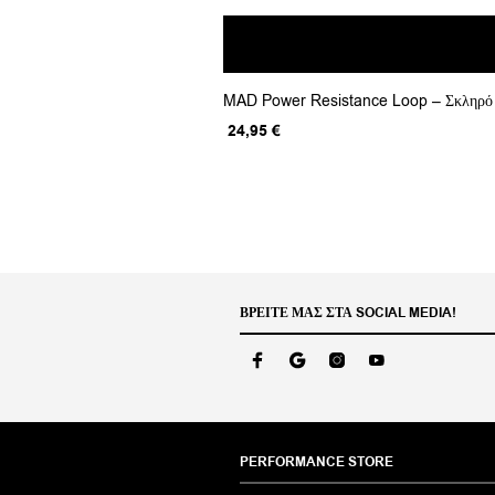
MAD Power Resistance Loop – Σκληρό
Original
Η
24,95
€
price
τρέχουσα
was:
τιμή
31,19 €.
είναι:
24,95 €.
ΒΡΕΊΤΕ ΜΑΣ ΣΤΑ SOCIAL MEDIA!
PERFORMANCE STORE