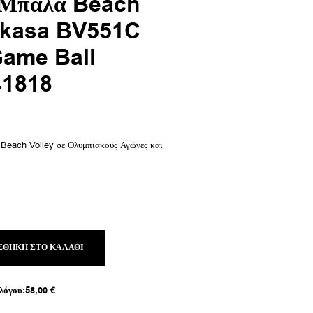
Μπάλα Beach
ikasa BV551C
Game Ball
41818
 Beach Volley σε Ολυμπιακούς Αγώνες και
ΣΘΉΚΗ ΣΤΟ ΚΑΛΆΘΙ
λόγου:
58,00
€