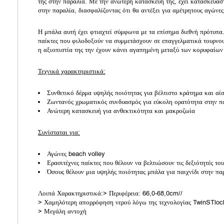
της στην παραλία. Με την ανώτερη κατασκευή της, έχει κατασκευαστε
στην παραλία, διασφαλίζοντας ότι θα αντέξει για αμέτρητους αγώνες
Η μπάλα αυτή έχει φτιαχτεί σύμφωνα με τα επίσημα διεθνή πρότυπα.
παίκτες που φιλοδοξούν να συμμετάσχουν σε επαγγελματικά τουρνου
η αξιοπιστία της την έχουν κάνει αγαπημένη μεταξύ των κορυφαίω
Τεχνικά χαρακτηριστικά:
Συνθετικό δέρμα υψηλής ποιότητας για βέλτιστο κράτημα και αί
Ζωντανός χρωματικός συνδυασμός για εύκολη ορατότητα στην π
Ανώτερη κατασκευή για ανθεκτικότητα και μακροζωία
Συνίσταται για:
Αγώνες beach volley
Ερασιτέχνες παίκτες που θέλουν να βελτιώσουν τις δεξιότητές του
Όσους θέλουν μια υψηλής ποιότητας μπάλα για παιχνίδι στην πα
Λοιπά Χαρακτηριστικά:> Περιφέρεια: 66,0-68,0cm//
> Χαμηλότερη απορρόφηση νερού λόγω της τεχνολογίας TwinSTloc
> Μεγάλη αντοχή