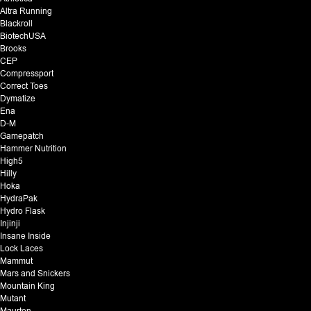
Altra Running
Blackroll
BiotechUSA
Brooks
CEP
Compressport
Correct Toes
Dymatize
Ena
D-M
Gamepatch
Hammer Nutrition
High5
Hilly
Hoka
HydraPak
Hydro Flask
Injinji
Insane Inside
Lock Laces
Mammut
Mars and Snickers
Mountain King
Mutant
Maurten