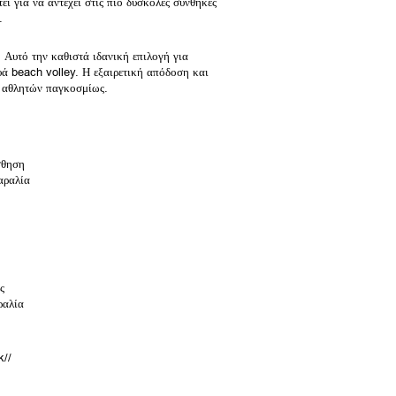
ί για να αντέχει στις πιο δύσκολες συνθήκες
.
 Αυτό την καθιστά ιδανική επιλογή για
ά beach volley. Η εξαιρετική απόδοση και
ν αθλητών παγκοσμίως.
σθηση
αραλία
ς
ραλία
k//