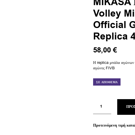
MIKASA 
Volley M
Official 
Replica 
58,00
€
Η replica μπάλα αγώνων
αγώνες FIVB
ΣΕ ΑΠΌΘΕΜΑ
ΠΡΟ
Προτεινόμενη τιμή κατα