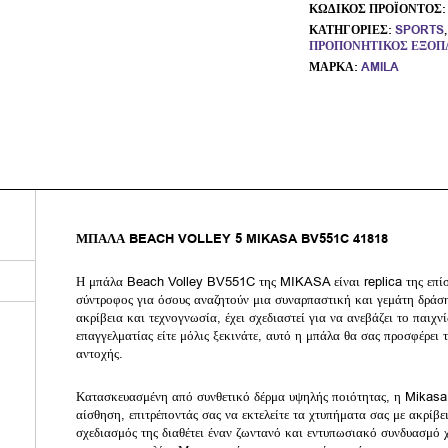
ΚΩΔΙΚΌΣ ΠΡΟΪΌΝΤΟΣ
ΚΑΤΗΓΟΡΊΕΣ:
SPORTS
ΠΡΟΠΟΝΗΤΙΚΌΣ ΕΞΟΠ
ΜΆΡΚΑ:
AMILA
ΜΠΑΛΑ BEACH VOLLEY 5 MIKASA BV551C 41818
Η μπάλα Beach Volley BV551C της MIKASA είναι replica της επί
σύντροφος για όσους αναζητούν μια συναρπαστική και γεμάτη δράσ
ακρίβεια και τεχνογνωσία, έχει σχεδιαστεί για να ανεβάζει το παιχνί
επαγγελματίας είτε μόλις ξεκινάτε, αυτό η μπάλα θα σας προσφέρει 
αντοχής.
Κατασκευασμένη από συνθετικό δέρμα υψηλής ποιότητας, η Mikasa
αίσθηση, επιτρέποντάς σας να εκτελείτε τα χτυπήματα σας με ακρίβ
σχεδιασμός της διαθέτει έναν ζωντανό και εντυπωσιακό συνδυασμό