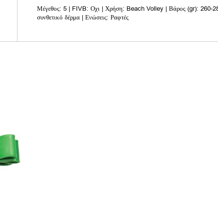
Μέγεθος: 5 | FIVB: Οχι | Χρήση: Beach Volley | Βάρος (gr): 260-
συνθετικό δέρμα | Ενώσεις: Ραφτές