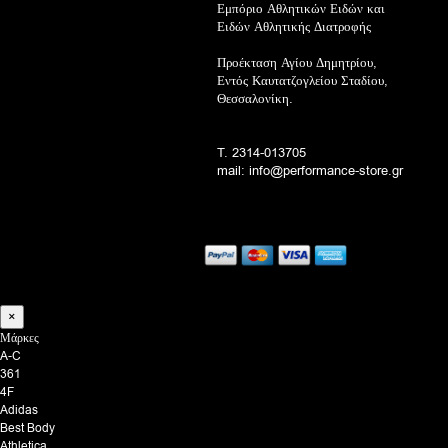
Εμπόριο Αθλητικών Ειδών και
Ειδών Αθλητικής Διατροφής
Προέκταση Αγίου Δημητρίου,
Εντός Καυτατζογλείου Σταδίου,
Θεσσαλονίκη.
T. 2314-013705
mail: info@performance-store.gr
×
Μάρκες
A-C
361
4F
Adidas
Best Body
Athletica