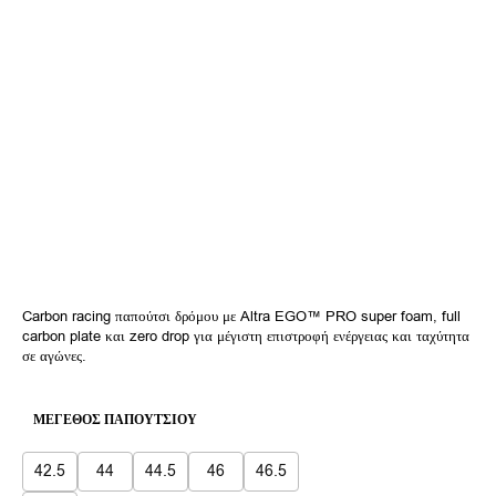
Carbon racing παπούτσι δρόμου με Altra EGO™ PRO super foam, full
carbon plate και zero drop για μέγιστη επιστροφή ενέργειας και ταχύτητα
σε αγώνες.
ΜΈΓΕΘΟΣ ΠΑΠΟΥΤΣΙΟΎ
42.5
44
44.5
46
46.5