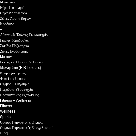
Μπαντάνες
Θήκη Για κινητό
Θήκη για τζελάκια
Ζώνες Άρσης Βαρών
Κορδόνια
–
Αθλητικές Τσάντες Γυμναστηρίου
Γιλέκα Υδροδοσίας
Σακίδια Πεζοπορίας
Ζώνες Ενυδάτωσης
Mπατόν
Γκέτες για Παπούτσια Βουνού
Μαγνητάκια (BIB Holders)
Κρέμα για Τριβές
Φακοί τρεξίματος
Θερμός – Παγούρια
Παγούρια-Υδροδοχεία
Προπονητικός Εξοπλισμός
Fitness – Wellness
Fitness
Wellness
Sports
Όργανα Γυμναστικής Οικιακά
Όργανα Γυμναστικής Επαγγελματικά
Blog