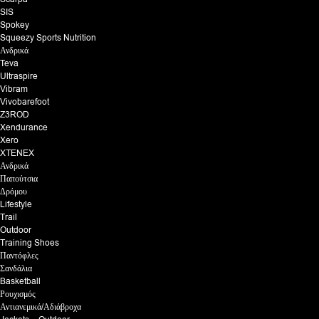
SIS
Spokey
Squeezy Sports Nutrition
Ανδρικά
Teva
Ultraspire
Vibram
Vivobarefoot
Z3ROD
Xendurance
Xero
XTENEX
Ανδρικά
Παπούτσια
Δρόμου
Lifestyle
Trail
Outdoor
Training Shoes
Παντόφλες
Σανδάλια
Basketball
Ρουχισμός
Αντιανεμικά/Αδιάβροχα