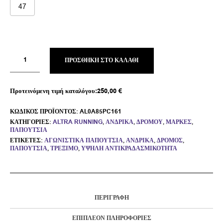
47
ΠΡΟΣΘΉΚΗ ΣΤΟ ΚΑΛΆΘΙ
Προτεινόμενη τιμή καταλόγου:
250,00
€
ΚΩΔΙΚΌΣ ΠΡΟΪΌΝΤΟΣ:
AL0A85PC161
ΚΑΤΗΓΟΡΊΕΣ:
ALTRA RUNNING
,
ΑΝΔΡΙΚΆ
,
ΔΡΌΜΟΥ
,
ΜΆΡΚΕΣ
,
ΠΑΠΟΎΤΣΙΑ
ΕΤΙΚΈΤΕΣ:
ΑΓΩΝΙΣΤΙΚΆ ΠΑΠΟΎΤΣΙΑ
,
ΑΝΔΡΙΚΆ
,
ΔΡΌΜΟΣ
,
ΠΑΠΟΎΤΣΙΑ
,
ΤΡΈΞΙΜΟ
,
ΥΨΗΛΉ ΑΝΤΙΚΡΑΔΑΣΜΙΚΌΤΗΤΑ
ΠΕΡΙΓΡΑΦΉ
ΕΠΙΠΛΈΟΝ ΠΛΗΡΟΦΟΡΊΕΣ