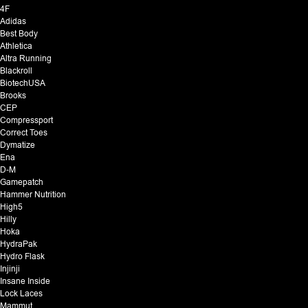
4F
Adidas
Best Body
Athletica
Altra Running
Blackroll
BiotechUSA
Brooks
CEP
Compressport
Correct Toes
Dymatize
Ena
D-M
Gamepatch
Hammer Nutrition
High5
Hilly
Hoka
HydraPak
Hydro Flask
Injinji
Insane Inside
Lock Laces
Mammut