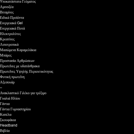
Yποκατάστατα Γεύματος
Αμινοξέα
Βιταμίνες
Ειδικά Προϊόντα
Ενεργειακά Gel
Ενεργειακά Ποτά
Ηλεκτρολύτες
Κρεατίνες
Λιποτροπικά
Μασώμενα Καραμελάκια
Μπάρες
Προστασία Αρθρώσεων
Πρωτεΐνες με υδατάνθρακα
Πρωτεΐνες Υψηλής Περιεκτικότητας
Φυτική πρωτεΐνη
Αξεσουάρ
–
Ανακλαστικό Γιλέκο για τρέξιμο
Γυαλιά Ηλίου
Γάντια
Γάντια Γυμναστηρίου
Καπέλα
Σκουφάκια
Headband
Βιβλία