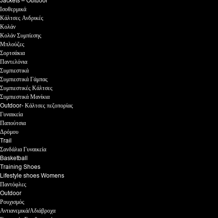
Jackets – Outdoor
Ισοθερμικά
Κάλτσες Ανδρικές
Κολάν
Κολάν Συμπίεσης
Μπλούζες
Σορτσάκια
Παντελόνια
Συμπιεστικά
Συμπιεστικά Γάμπας
Συμπιεστικές Κάλτσες
Συμπιεστικά Μανίκια
Outdoor- Κάλτσες πεζοπορίας
Γυναικεία
Παπούτσια
Δρόμου
Trail
Σανδάλια Γυναικεία
Basketball
Training Shoes
Lifestyle shoes Womens
Παντόφλες
Outdoor
Ρουχισμός
Αντιανεμικά/Αδιάβροχα