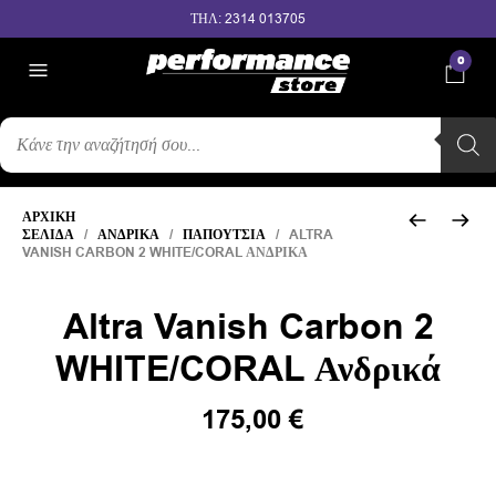
ΤΗΛ: 2314 013705
0
ΑΝΑΖΉΤΗΣΗ
ΠΡΟΪΌΝΤΩΝ
ΑΡΧΙΚΉ
ΣΕΛΊΔΑ
/
ΑΝΔΡΙΚΆ
/
ΠΑΠΟΎΤΣΙΑ
/ ALTRA
VANISH CARBON 2 WHITE/CORAL ΑΝΔΡΙΚΆ
Altra Vanish Carbon 2
WHITE/CORAL Ανδρικά
Original
Η
175,00
€
price
τρέχουσα
was:
τιμή