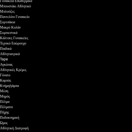
Γυναικεία Εσωθερμικά
Μπουστάκι Αθλητικό
Μπλούζες
Παντελόνι Γυναικείο
Σορτσάκια
Μακρύ Κολάν
Συμπιεστικά
Κάλτσες Γυναικείες
Τεχνικό Εσώρουχο
Παιδικά
Αθλητιατρικά
Tape
Αγκώνας
Αθλητικές Κρέμες
Γόνατο
Καρπός
Κνήμη/γάμπα
Μέση
Μηρός
Πέλμα
Πέλματα
Πήχης
Ποδοκνημική
Ώμος
Αθλητική Διατροφή