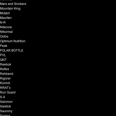
Mars and Snickers
Mountain King
Mutant
Maurten
N-R
Nitecore
NNormal
Oofos
Optimum Nutrition
Peak
POLAR BOTTLE
PVL
QNT
Reebok
Reflex
Rehband
Rigorer
Ronhill
RRAT’s
Run Guard
S-X
Salomon
Salstick
Saucony
Scarpa