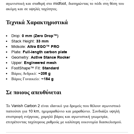
αγωνιστική και σταθερή στο midfoot, διατηρώντας το πόδι στη θέση του
ακόμη και σε υψηλές ταχύτητες.
Τεχνικά Χαρακτηριστικά
Drop:
0 mm (Zero Drop™)
Stack Height:
33 mm
Midsole:
Altra EGO™ PRO
Plate:
Full-length carbon plate
Geometry:
Active Stance Rocker
Upper:
Engineered mesh
FootShape™ Fit:
Standard
Βάρος Ανδρικό:
~206 g
Βάρος Γυναικείο:
~184 g
Σε ποιους απευθύνεται
Το Vanish Carbon 2 είναι ιδανικό για δρομείς που θέλουν αγωνιστικό
παπούτσι για 10 km, ημιμαραθώνιο και μαραθώνιο. Συνδυάζει υψηλή
επιστροφή ενέργειας, χαμηλό βάρος και αγωνιστική γεωμετρία,
επιτρέποντας ταχύτερους ρυθμούς με καλύτερη οικονομία διασκελισμού.