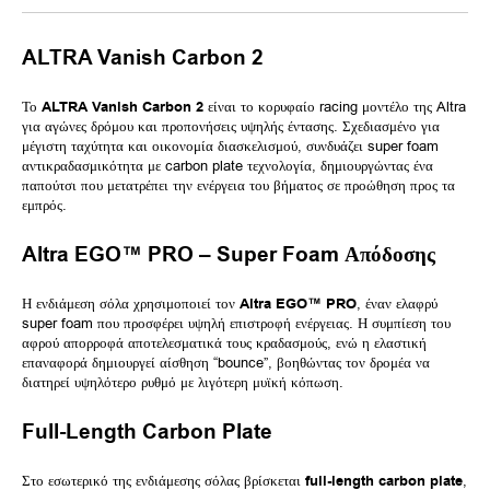
ALTRA Vanish Carbon 2
Το
ALTRA Vanish Carbon 2
είναι το κορυφαίο racing μοντέλο της Altra
για αγώνες δρόμου και προπονήσεις υψηλής έντασης. Σχεδιασμένο για
μέγιστη ταχύτητα και οικονομία διασκελισμού, συνδυάζει super foam
αντικραδασμικότητα με carbon plate τεχνολογία, δημιουργώντας ένα
παπούτσι που μετατρέπει την ενέργεια του βήματος σε προώθηση προς τα
εμπρός.
Altra EGO™ PRO – Super Foam Απόδοσης
Η ενδιάμεση σόλα χρησιμοποιεί τον
Altra EGO™ PRO
, έναν ελαφρύ
super foam που προσφέρει υψηλή επιστροφή ενέργειας. Η συμπίεση του
αφρού απορροφά αποτελεσματικά τους κραδασμούς, ενώ η ελαστική
επαναφορά δημιουργεί αίσθηση “bounce”, βοηθώντας τον δρομέα να
διατηρεί υψηλότερο ρυθμό με λιγότερη μυϊκή κόπωση.
Full-Length Carbon Plate
Στο εσωτερικό της ενδιάμεσης σόλας βρίσκεται
full-length carbon plate
,