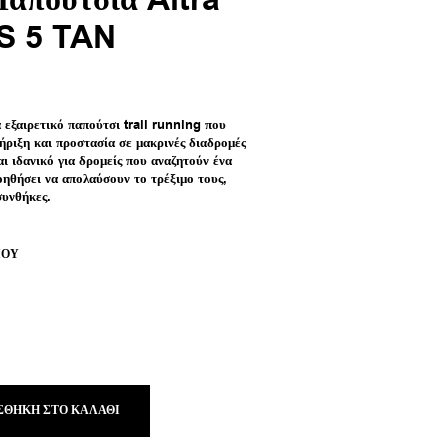
Παπούτσια Altra
 5 TAN
ουσα
 εξαιρετικό παπούτσι trail running που
ήριξη και προστασία σε μακρινές διαδρομές
:
ι ιδανικό για δρομείς που αναζητούν ένα
00 €.
οηθήσει να απολαύσουν το τρέξιμο τους,
συνθήκες.
ΙΟΎ
ΣΘΉΚΗ ΣΤΟ ΚΑΛΆΘΙ