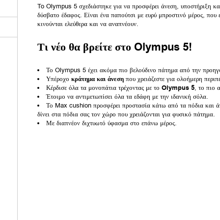
To Olympus 5 σχεδιάστηκε για να προσφέρει άνεση, υποστήριξη και
δύσβατο έδαφος. Είναι ένα παπούτσι με ευρύ μπροστινό μέρος, που 
κινούνται ελεύθερα και να αναπνέουν.
Τι νέο θα βρείτε στο Olympus 5!
Το Olympus 5 έχει ακόμα πιο βελούδινο πάτημα από την προηγ
Υπέροχο
κράτημα και άνεση
που χρειάζεστε για ολοήμερη περιπέ
Κέρδισε όλα τα μονοπάτια τρέχοντας με το
Olympus 5
, το πιο 
Έτοιμο να αντιμετωπίσει όλα τα εδάφη με την ιδανική σόλα.
Το Max cushion προσφέρει προστασία κάτω από τα πόδια και ά
δίνει στα πόδια σας τον χώρο που χρειάζονται για φυσικό πάτημα.
Με διαπνέον διχτυωτό ύφασμα στο επάνω μέρος.