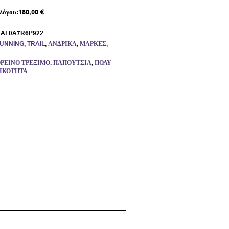
λόγου:
180,00
€
:
AL0A7R6P922
RUNNING
,
TRAIL
,
ΑΝΔΡΙΚΆ
,
ΜΆΡΚΕΣ
,
ΡΕΙΝΌ ΤΡΈΞΙΜΟ
,
ΠΑΠΟΎΤΣΙΑ
,
ΠΟΛΎ
ΙΚΌΤΗΤΑ