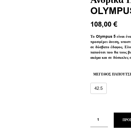
Ανδρικά 
OLYMPUS
Original
Η
108,00
€
price
τρέχ
was:
τιμή
Το Olympus 5 είναι ένα
προσφέρει άνεση, υποστ
180,00 €.
είναι
σε δύσβατο έδαφος. Είνα
108,
παπούτσι που θα τους β
ακόμα και σε δύσκολες 
ΜΈΓΕΘΟΣ ΠΑΠΟΥΤΣ
42.5
ΠΡΟ