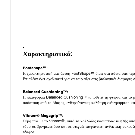
Χαρακτηριστικά:
Footshape™:
Η χαρακτηριστική μας άνεση FootShape™ δίνει στα πόδια σας περι
Επιπλέον έχει σχεδιαστεί για να ταιριάζει στις βιολογικές διαφορές 
Balanced Cushioning™:
Η πλατφόρμα Balanced Cushioning™ τοποθετεί τη φτέρνα και το μπ
απόσταση από το έδαφος, ενθαρρύνοντας καλύτερη ευθυγράμμιση κα
Vibram® Megagrip™:
Σύμφωνα με το Vibram®, αυτό το κολλώδες καουτσούκ υψηλής απ
τόσο σε βρεγμένες όσο και σε στεγνές επιφάνειες, ανθεκτική μακρο
έδαφος.