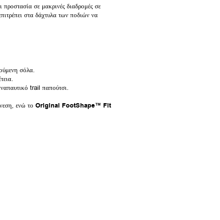
 προστασία σε μακρινές διαδρομές σε
επιτρέπει στα δάχτυλα των ποδιών να
ούμενη σόλα.
τεια.
αναπαυτικό trail παπούτσι.
νεση, ενώ το
Original FootShape™ Fit