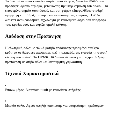
Το άνω μέρος είναι κατασκευασμένο από ελαφρύ, διαπνέον mesh που
προσφέρει άριστο αερισμό, μειώνοντας την υπερθέρμανση του ποδιού. Τα
ενισχυμένα σημεία στις πλευρές και στη φτέρνα εξασφαλίζουν σταθερή
εφαρμογή και στήριξη, ακόμα και σε απαιτητικές κινήσεις. Η σόλα
διαθέτει αντικραδασμική τεχνολογία με ενισχυμένο αφρό που απορροφά
τους κραδασμούς και χαρίζει ομαλή κύλιση.
Απόδοση στην Προπόνηση
Η εξωτερική σόλα με ειδικό μοτίβο πρόσφυσης προσφέρει σταθερό
κράτημα σε διάφορες επιφάνειες, ενώ η ευκαμψία της ενισχύει τη φυσική
κίνηση του ποδιού. Το Proton Train είναι ιδανικό για τρέξιμο σε δρόμο,
προπόνηση σε στίβο αλλά και λειτουργική γυμναστική.
Τεχνικά Χαρακτηριστικά
Επάνω μέρος: Διαπνέον mesh με ενισχύσεις στήριξης
Μεσαία σόλα: Αφρός υψηλής απόκρισης για απορρόφηση κραδασμών