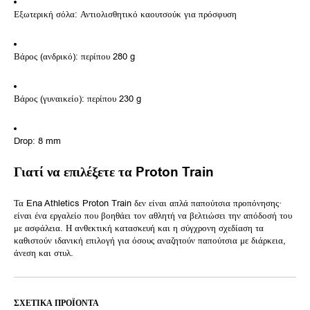
Εξωτερική σόλα: Αντιολισθητικό καουτσούκ για πρόσφυση
Βάρος (ανδρικό): περίπου 280 g
Βάρος (γυναικείο): περίπου 230 g
Drop: 8 mm
Γιατί να επιλέξετε τα Proton Train
Τα Ena Athletics Proton Train δεν είναι απλά παπούτσια προπόνησης·
είναι ένα εργαλείο που βοηθάει τον αθλητή να βελτιώσει την απόδοσή του
με ασφάλεια. Η ανθεκτική κατασκευή και η σύγχρονη σχεδίαση τα
καθιστούν ιδανική επιλογή για όσους αναζητούν παπούτσια με διάρκεια,
άνεση και στυλ.
ΣΧΕΤΙΚΆ ΠΡΟΪΌΝΤΑ