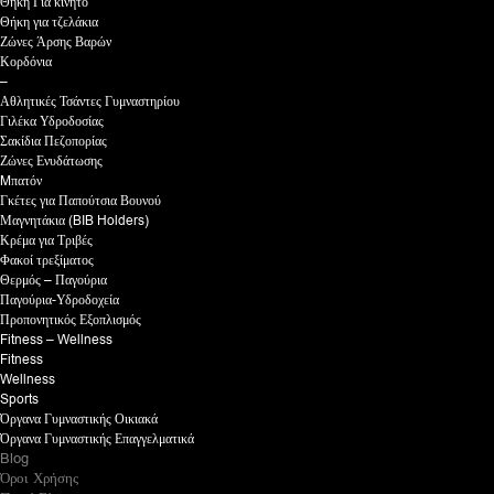
Θήκη Για κινητό
Θήκη για τζελάκια
Ζώνες Άρσης Βαρών
Κορδόνια
–
Αθλητικές Τσάντες Γυμναστηρίου
Γιλέκα Υδροδοσίας
Σακίδια Πεζοπορίας
Ζώνες Ενυδάτωσης
Mπατόν
Γκέτες για Παπούτσια Βουνού
Μαγνητάκια (BIB Holders)
Κρέμα για Τριβές
Φακοί τρεξίματος
Θερμός – Παγούρια
Παγούρια-Υδροδοχεία
Προπονητικός Εξοπλισμός
Fitness – Wellness
Fitness
Wellness
Sports
Όργανα Γυμναστικής Οικιακά
Όργανα Γυμναστικής Επαγγελματικά
Blog
Όροι Χρήσης