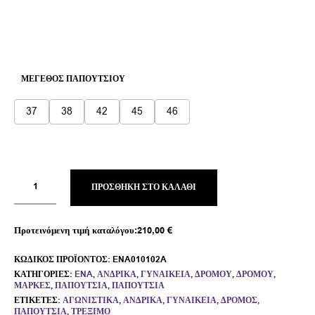
ΜΈΓΕΘΟΣ ΠΑΠΟΥΤΣΙΟΎ
37
38
42
45
46
ΠΡΟΣΘΉΚΗ ΣΤΟ ΚΑΛΆΘΙ
Προτεινόμενη τιμή καταλόγου:
210,00
€
ΚΩΔΙΚΌΣ ΠΡΟΪΌΝΤΟΣ:
ENA010102A
ΚΑΤΗΓΟΡΊΕΣ:
ENA
,
ΑΝΔΡΙΚΆ
,
ΓΥΝΑΙΚΕΊΑ
,
ΔΡΌΜΟΥ
,
ΔΡΌΜΟΥ
,
ΜΆΡΚΕΣ
,
ΠΑΠΟΎΤΣΙΑ
,
ΠΑΠΟΎΤΣΙΑ
ΕΤΙΚΈΤΕΣ:
ΑΓΩΝΙΣΤΙΚΆ
,
ΑΝΔΡΙΚΆ
,
ΓΥΝΑΙΚΕΊΑ
,
ΔΡΌΜΟΣ
,
ΠΑΠΟΎΤΣΙΑ
,
ΤΡΈΞΙΜΟ