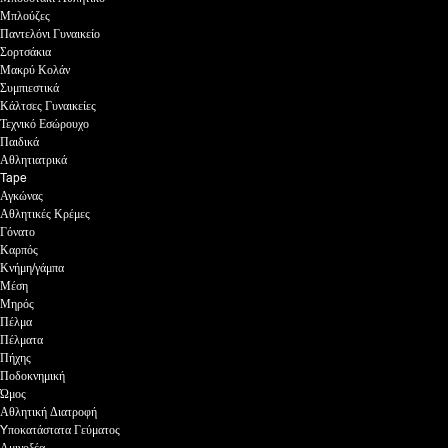
Μπλούζες
Παντελόνι Γυναικείο
Σορτσάκια
Μακρύ Κολάν
Συμπιεστικά
Κάλτσες Γυναικείες
Τεχνικό Εσώρουχο
Παιδικά
Αθλητιατρικά
Tape
Αγκώνας
Αθλητικές Κρέμες
Γόνατο
Καρπός
Κνήμη/γάμπα
Μέση
Μηρός
Πέλμα
Πέλματα
Πήχης
Ποδοκνημική
Ώμος
Αθλητική Διατροφή
Yποκατάστατα Γεύματος
Αμινοξέα