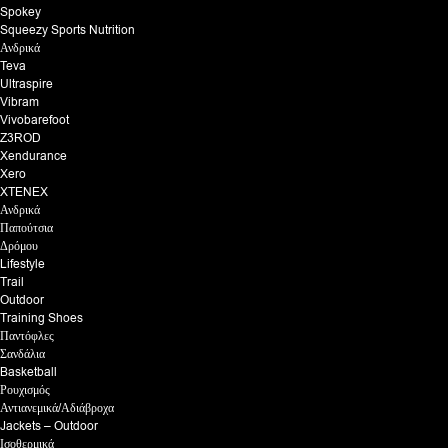
Spokey
Squeezy Sports Nutrition
Ανδρικά
Teva
Ultraspire
Vibram
Vivobarefoot
Z3ROD
Xendurance
Xero
XTENEX
Ανδρικά
Παπούτσια
Δρόμου
Lifestyle
Trail
Outdoor
Training Shoes
Παντόφλες
Σανδάλια
Basketball
Ρουχισμός
Αντιανεμικά/Αδιάβροχα
Jackets – Outdoor
Ισοθερμικά