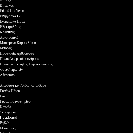
Βιταμίνες
Ειδικά Προϊόντα
Ενεργειακά Gel
Ενεργειακά Ποτά
Ηλεκτρολύτες
Κρεατίνες
Λιποτροπικά
Μασώμενα Καραμελάκια
Μπάρες
Προστασία Αρθρώσεων
Πρωτεΐνες με υδατάνθρακα
Πρωτεΐνες Υψηλής Περιεκτικότητας
Φυτική πρωτεΐνη
Αξεσουάρ
–
Ανακλαστικό Γιλέκο για τρέξιμο
Γυαλιά Ηλίου
Γάντια
Γάντια Γυμναστηρίου
Καπέλα
Σκουφάκια
Headband
Βιβλία
Μπαντάνες