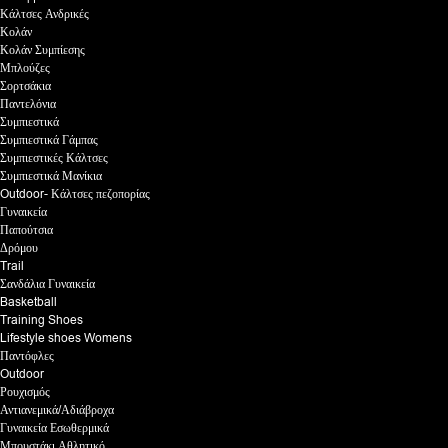
Κάλτσες Ανδρικές
Κολάν
Κολάν Συμπίεσης
Μπλούζες
Σορτσάκια
Παντελόνια
Συμπιεστικά
Συμπιεστικά Γάμπας
Συμπιεστικές Κάλτσες
Συμπιεστικά Μανίκια
Outdoor- Κάλτσες πεζοπορίας
Γυναικεία
Παπούτσια
Δρόμου
Trail
Σανδάλια Γυναικεία
Basketball
Training Shoes
Lifestyle shoes Womens
Παντόφλες
Outdoor
Ρουχισμός
Αντιανεμικά/Αδιάβροχα
Γυναικεία Εσωθερμικά
Μπουστάκι Αθλητικό