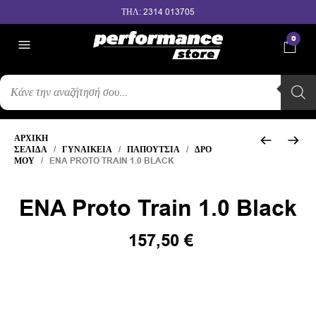
ΤΗΛ: 2314 013705
0
ΑΝΑΖΉΤΗΣΗ
ΠΡΟΪΌΝΤΩΝ
ΑΡΧΙΚΉ
ΣΕΛΊΔΑ
/
ΓΥΝΑΙΚΕΊΑ
/
ΠΑΠΟΎΤΣΙΑ
/
ΔΡΌ
ΜΟΥ
/ ENA PROTO TRAIN 1.0 BLACK
ENA Proto Train 1.0 Black
Original
Η
157,50
€
price
τρέχουσα
was:
τιμή
210,00 €.
είναι:
157,50 €.