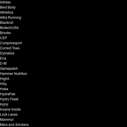
Adidas
Best Body
Athletica
Altra Running
Blackroll
BiotechUSA
Brooks
CEP
Compressport
Correct Toes
Dymatize
Ena
D-M
Gamepatch
Hammer Nutrition
High5
Hilly
Hoka
HydraPak
Hydro Flask
Injinji
Insane Inside
Lock Laces
Mammut
Mars and Snickers