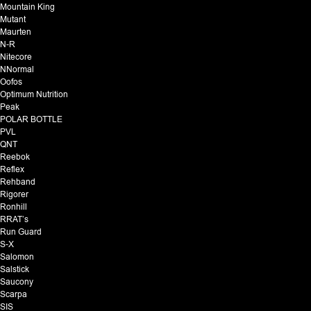
Mountain King
Mutant
Maurten
N-R
Nitecore
NNormal
Oofos
Optimum Nutrition
Peak
POLAR BOTTLE
PVL
QNT
Reebok
Reflex
Rehband
Rigorer
Ronhill
RRAT’s
Run Guard
S-X
Salomon
Salstick
Saucony
Scarpa
SIS