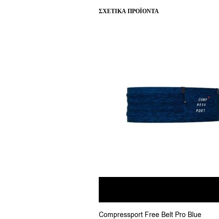
ΣΧΕΤΙΚΆ ΠΡΟΪΌΝΤΑ
Αυτό
Compressport Free Belt Pro Blue
το