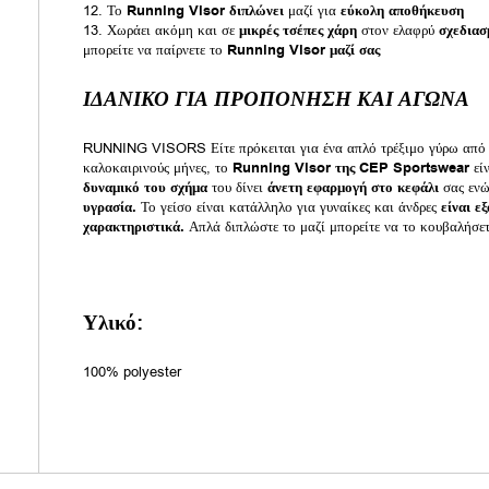
Το
Running Visor διπλώνει
μαζί για
εύκολη αποθήκευση
Χωράει ακόμη και σε
μικρές τσέπες χάρη
στον ελαφρύ
σχεδιασ
μπορείτε να παίρνετε το
Running Visor μαζί σας
ΙΔΑΝΙΚΟ ΓΙΑ ΠΡΟΠΟΝΗΣΗ ΚΑΙ ΑΓΩΝΑ
RUNNING VISORS Είτε πρόκειται για ένα απλό τρέξιμο γύρω από τ
καλοκαιρινούς μήνες, το
Running Visor της CEP Sportswear
είν
δυναμικό του σχήμα
του δίνει
άνετη εφαρμογή στο κεφάλι
σας εν
υγρασία.
Το γείσο είναι κατάλληλο για γυναίκες και άνδρες
είναι ε
χαρακτηριστικά.
Απλά διπλώστε το μαζί μπορείτε να το κουβαλήσετ
Υλικό:
100% polyester