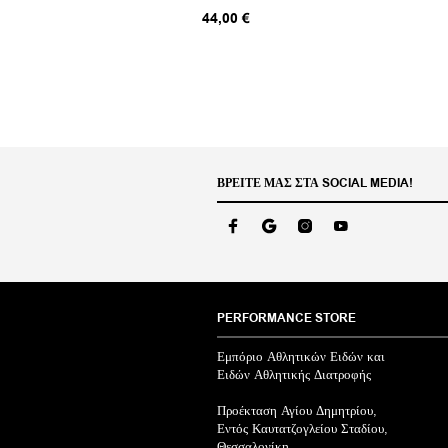
προϊόν
44,00
€
έχει
πολλαπλές
παραλλαγές.
Οι
επιλογές
μπορούν
να
επιλεγούν
στη
ΒΡΕΊΤΕ ΜΑΣ ΣΤΑ SOCIAL MEDIA!
σελίδα
του
προϊόντος
PERFORMANCE STORE
Εμπόριο Αθλητικών Ειδών και
Ειδών Αθλητικής Διατροφής
Προέκταση Αγίου Δημητρίου,
Εντός Καυτατζογλείου Σταδίου,
Θεσσαλονίκη.