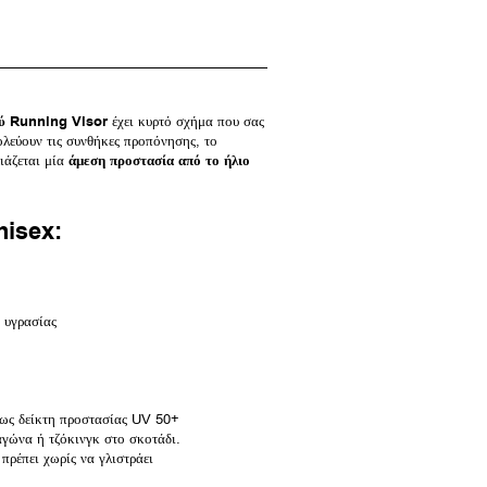
ρύ Running Visor
έχει κυρτό σχήμα που σας
ολεύουν τις συνθήκες προπόνησης, το
ιάζεται μία
άμεση προστασία από το ήλιο
nisex
:
ς υγρασίας
πως δείκτη προστασίας UV 50+
γώνα ή τζόκινγκ στο σκοτάδι.
πρέπει χωρίς να γλιστράει