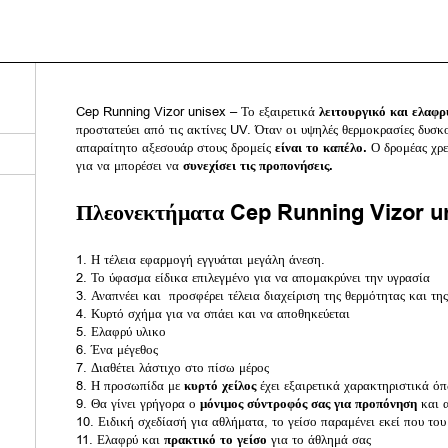
Cep Running Vizor unisex –
Το εξαιρετικά
λειτουργικό και ελαφ
προστατεύει από τις ακτίνες UV. Όταν οι υψηλές θερμοκρασίες δυσκ
απαραίτητο αξεσουάρ στους δρομείς
είναι το καπέλο.
Ο δρομέας χρε
για να μπορέσει να
συνεχίσει τις προπονήσεις.
Πλεονεκτήματα
Cep Running Vizor u
Η τέλεια εφαρμογή εγγυάται μεγάλη άνεση.
Το ύφασμα είδικα επιλεγμένο για να απομακρύνει την υγρασία
Αναπνέει και προσφέρει τέλεια διαχείριση της θερμότητας και τη
Κυρτό σχήμα για να σπάει και να αποθηκεύεται
Ελαφρύ υλικο
Ένα μέγεθος
Διαθέτει λάστιχο στο πίσω μέρος
Η προσωπίδα με
κυρτό χείλος
έχει εξαιρετικά χαρακτηριστικά ό
Θα γίνει γρήγορα ο
μόνιμος σύντροφός σας για προπόνηση
και α
Ειδική σχεδίασή για αθλήματα, το γείσο παραμένει εκεί που του 
Ελαφρύ και
πρακτικό το γείσο
για το άθλημά σας