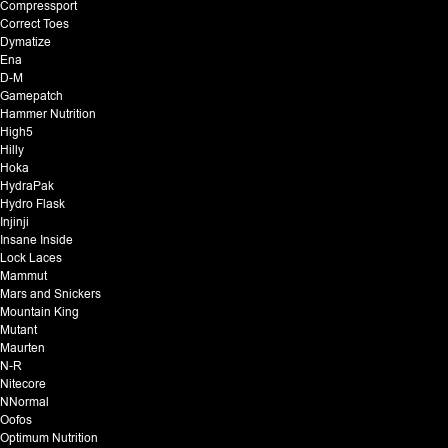
Compressport
Correct Toes
Dymatize
Ena
D-M
Gamepatch
Hammer Nutrition
High5
Hilly
Hoka
HydraPak
Hydro Flask
Injinji
Insane Inside
Lock Laces
Mammut
Mars and Snickers
Mountain King
Mutant
Maurten
N-R
Nitecore
NNormal
Oofos
Optimum Nutrition