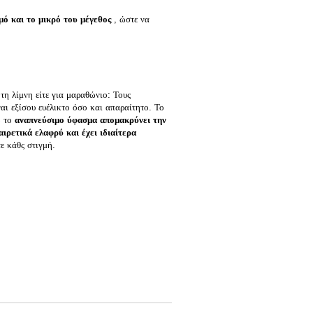
μό και το μικρό του μέγεθος
, ώστε να
η λίμνη είτε για μαραθώνιο: Τους
αι εξίσου ευέλικτο όσο και απαραίτητο. Το
ώ το
αναπνεύσιμο ύφασμα απομακρύνει την
ξαιρετικά ελαφρύ και έχει ιδιαίτερα
ε κάθς στιγμή.