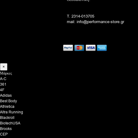
T. 2314-013705
mail: info@performance-store.gr
×
Μάρκες
A-C
361
4F
Adidas
Best Body
Athletica
Altra Running
Blackroll
BiotechUSA
Brooks
CEP