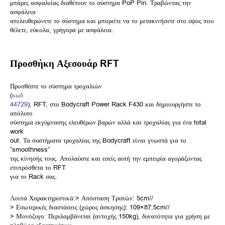
μπάρες ασφαλείας διαθέτουν το σύστημα PoP Pin. Τραβώντας την
ασφάλεια
απελευθερώνετε το σύστημα και μπορείτε να το μετακινήσετε στο ύψος που
θέλετε, εύκολα, γρήγορα με ασφάλεια.
Προσθήκη Αξεσουάρ RFT
Προσθέστε το σύστημα τροχαλιών
(
κωδ
44729
), RFT, στο Bodycraft Power Rack F430 και δημιουργήστε το
απόλυτο
σύστημα εκγύμνασης ελευθέρων βαρών αλλά και τροχαλίας για ένα total
work
out. Τα συστήματα τροχαλίας της Bodycraft είναι γνωστά για το
“smoothness”
της κίνησής τους. Απολαύστε και εσείς αυτή την εμπειρία αγοράζοντας
επιπρόσθετα το RFT
για το Rack σας.
Λοιπά Χαρακτηριστικά:> Απόσταση Τρυπών: 5cm//
> Εσωτερικές διαστάσεις (χώρος άσκησης): 109×87,5cm//
> Μονόζυγο: Περιλαμβάνεται (αντοχής 150kg), δυνατότητα για χρήση με