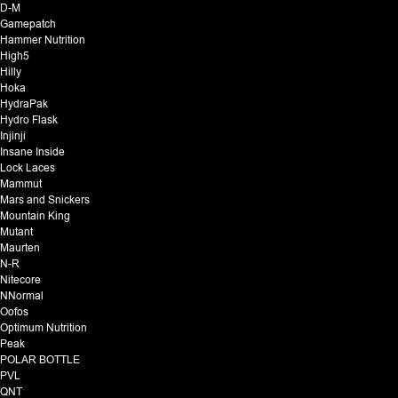
D-M
Gamepatch
Hammer Nutrition
High5
Hilly
Hoka
HydraPak
Hydro Flask
Injinji
Insane Inside
Lock Laces
Mammut
Mars and Snickers
Mountain King
Mutant
Maurten
N-R
Nitecore
NNormal
Oofos
Optimum Nutrition
Peak
POLAR BOTTLE
PVL
QNT