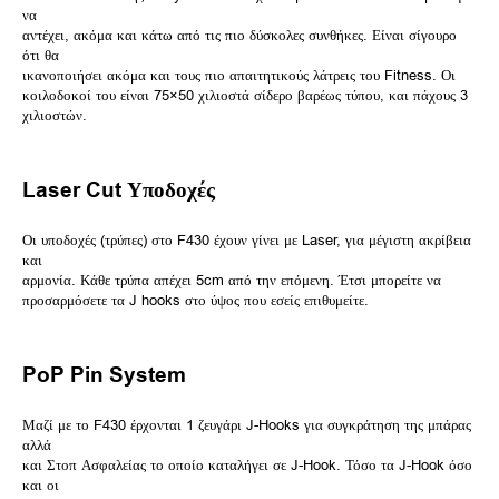
να
αντέχει, ακόμα και κάτω από τις πιο δύσκολες συνθήκες. Είναι σίγουρο
ότι θα
ικανοποιήσει ακόμα και τους πιο απαιτητικούς λάτρεις του Fitness. Οι
κοιλοδοκοί του είναι 75×50 χιλιοστά σίδερο βαρέως τύπου, και πάχους 3
χιλιοστών.
Laser Cut Υποδοχές
Οι υποδοχές (τρύπες) στο F430 έχουν γίνει με Laser, για μέγιστη ακρίβεια
και
αρμονία. Κάθε τρύπα απέχει 5cm από την επόμενη. Έτσι μπορείτε να
προσαρμόσετε τα J hooks στο ύψος που εσείς επιθυμείτε.
PoP Pin System
Μαζί με το F430 έρχονται 1 ζευγάρι J-Hooks για συγκράτηση της μπάρας
αλλά
και Στοπ Ασφαλείας το οποίο καταλήγει σε J-Hook. Τόσο τα J-Hook όσο
και οι