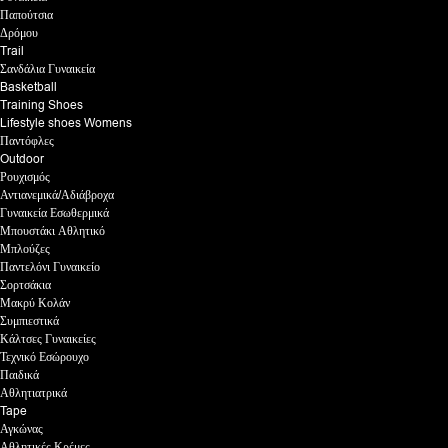
Παπούτσια
Δρόμου
Trail
Σανδάλια Γυναικεία
Basketball
Training Shoes
Lifestyle shoes Womens
Παντόφλες
Outdoor
Ρουχισμός
Αντιανεμικά/Αδιάβροχα
Γυναικεία Εσωθερμικά
Μπουστάκι Αθλητικό
Μπλούζες
Παντελόνι Γυναικείο
Σορτσάκια
Μακρύ Κολάν
Συμπιεστικά
Κάλτσες Γυναικείες
Τεχνικό Εσώρουχο
Παιδικά
Αθλητιατρικά
Tape
Αγκώνας
Αθλητικές Κρέμες