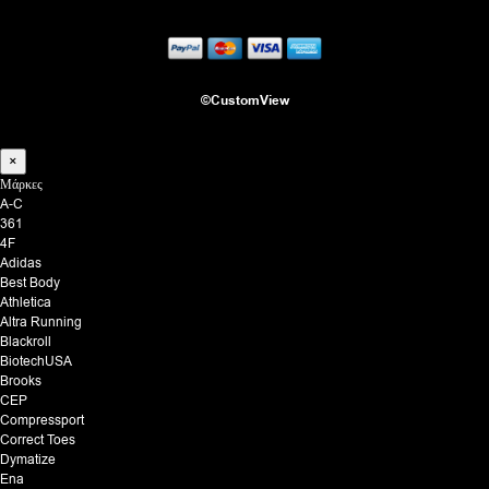
©CustomView
×
Μάρκες
A-C
361
4F
Adidas
Best Body
Athletica
Altra Running
Blackroll
BiotechUSA
Brooks
CEP
Compressport
Correct Toes
Dymatize
Ena