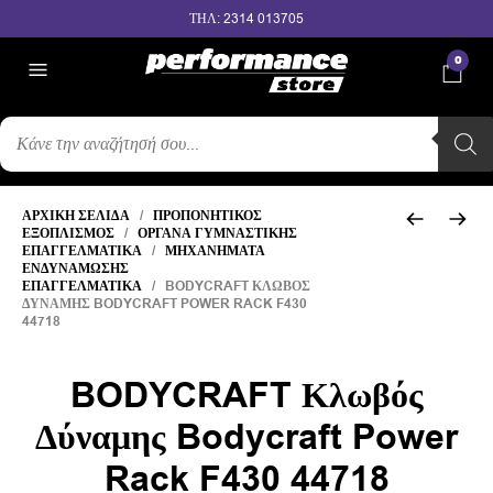
ΤΗΛ: 2314 013705
0
ΑΝΑΖΉΤΗΣΗ
ΠΡΟΪΌΝΤΩΝ
ΑΡΧΙΚΉ ΣΕΛΊΔΑ
/
ΠΡΟΠΟΝΗΤΙΚΌΣ
ΕΞΟΠΛΙΣΜΌΣ
/
ΌΡΓΑΝΑ ΓΥΜΝΑΣΤΙΚΉΣ
ΕΠΑΓΓΕΛΜΑΤΙΚΆ
/
ΜΗΧΑΝΉΜΑΤΑ
ΕΝΔΥΝΆΜΩΣΗΣ
ΕΠΑΓΓΕΛΜΑΤΙΚΆ
/ BODYCRAFT ΚΛΩΒΌΣ
ΔΎΝΑΜΗΣ BODYCRAFT POWER RACK F430
44718
BODYCRAFT Κλωβός
Δύναμης Bodycraft Power
Rack F430 44718