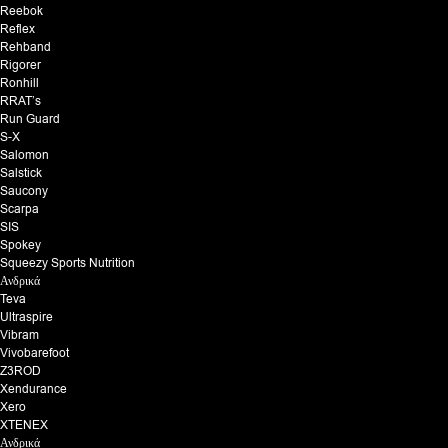
Reebok
Reflex
Rehband
Rigorer
Ronhill
RRAT’s
Run Guard
S-X
Salomon
Salstick
Saucony
Scarpa
SIS
Spokey
Squeezy Sports Nutrition
Ανδρικά
Teva
Ultraspire
Vibram
Vivobarefoot
Z3ROD
Xendurance
Xero
XTENEX
Ανδρικά