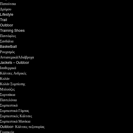
Παπούτσια
Δρόμου
Lifestyle
Trail
Outdoor
Training Shoes
Παντόφλες
Σανδάλια
Basketball
Ρουχισμός
Αντιανεμικά/Αδιάβροχα
Jackets – Outdoor
Ισοθερμικά
Κάλτσες Ανδρικές
Κολάν
Κολάν Συμπίεσης
Μπλούζες
Σορτσάκια
Παντελόνια
Συμπιεστικά
Συμπιεστικά Γάμπας
Συμπιεστικές Κάλτσες
Συμπιεστικά Μανίκια
Outdoor- Κάλτσες πεζοπορίας
Γυναικεία