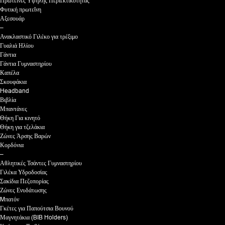
Πρωτεΐνες Υψηλής Περιεκτικότητας
Φυτική πρωτεΐνη
Αξεσουάρ
–
Ανακλαστικό Γιλέκο για τρέξιμο
Γυαλιά Ηλίου
Γάντια
Γάντια Γυμναστηρίου
Καπέλα
Σκουφάκια
Headband
Βιβλία
Μπαντάνες
Θήκη Για κινητό
Θήκη για τζελάκια
Ζώνες Άρσης Βαρών
Κορδόνια
–
Αθλητικές Τσάντες Γυμναστηρίου
Γιλέκα Υδροδοσίας
Σακίδια Πεζοπορίας
Ζώνες Ενυδάτωσης
Mπατόν
Γκέτες για Παπούτσια Βουνού
Μαγνητάκια (BIB Holders)