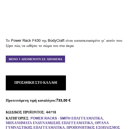
Το Power Rack F430 της BodyCraft είναι κατασκευασμένο γι’ αυτόν που
ξέρει πώς να ωθήσει το σώμα του στα άκρα
ΜΌΝΟ 1 ΑΠΟΜΈΝΟΥΝ ΣΕ ΑΠΌΘΕΜΑ
ΠΡΟΣΘΉΚΗ ΣΤΟ ΚΑΛΆΘΙ
Προτεινόμενη τιμή καταλόγου:
733,00
€
ΚΩΔΙΚΌΣ ΠΡΟΪΌΝΤΟΣ:
44718
ΚΑΤΗΓΟΡΊΕΣ:
POWER RACKS - SMITH ΕΠΑΓΓΕΛΜΑΤΙΚΆ
,
ΜΗΧΑΝΉΜΑΤΑ ΕΝΔΥΝΆΜΩΣΗΣ ΕΠΑΓΓΕΛΜΑΤΙΚΆ
,
ΌΡΓΑΝΑ
ΓΥΜΝΑΣΤΙΚΉΣ ΕΠΑΓΓΕΛΜΑΤΙΚΆ
,
ΠΡΟΠΟΝΗΤΙΚΌΣ ΕΞΟΠΛΙΣΜΌΣ