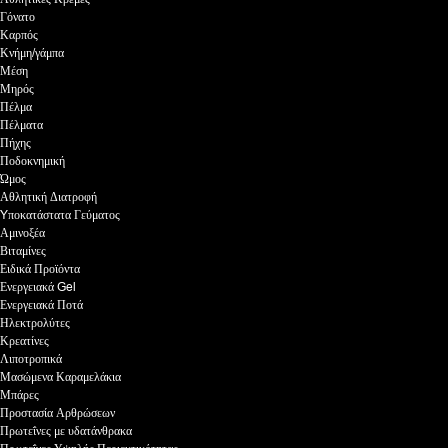
Γόνατο
Καρπός
Κνήμη/γάμπα
Μέση
Μηρός
Πέλμα
Πέλματα
Πήχης
Ποδοκνημική
Ώμος
Αθλητική Διατροφή
Yποκατάστατα Γεύματος
Αμινοξέα
Βιταμίνες
Ειδικά Προϊόντα
Ενεργειακά Gel
Ενεργειακά Ποτά
Ηλεκτρολύτες
Κρεατίνες
Λιποτροπικά
Μασώμενα Καραμελάκια
Μπάρες
Προστασία Αρθρώσεων
Πρωτεΐνες με υδατάνθρακα