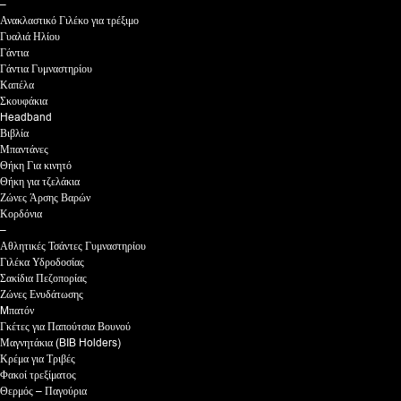
–
Ανακλαστικό Γιλέκο για τρέξιμο
Γυαλιά Ηλίου
Γάντια
Γάντια Γυμναστηρίου
Καπέλα
Σκουφάκια
Headband
Βιβλία
Μπαντάνες
Θήκη Για κινητό
Θήκη για τζελάκια
Ζώνες Άρσης Βαρών
Κορδόνια
–
Αθλητικές Τσάντες Γυμναστηρίου
Γιλέκα Υδροδοσίας
Σακίδια Πεζοπορίας
Ζώνες Ενυδάτωσης
Mπατόν
Γκέτες για Παπούτσια Βουνού
Μαγνητάκια (BIB Holders)
Κρέμα για Τριβές
Φακοί τρεξίματος
Θερμός – Παγούρια