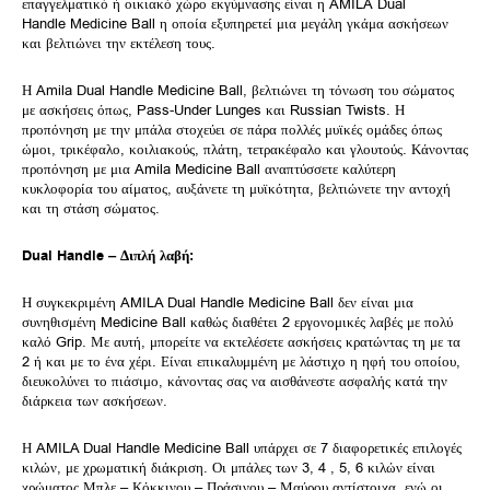
επαγγελματικό ή οικιακό χώρο εκγύμνασης είναι η AMILA Dual
Handle Medicine Ball η οποία εξυπηρετεί μια μεγάλη γκάμα ασκήσεων
και βελτιώνει την εκτέλεση τους.
Η Amila Dual Handle Medicine Ball, βελτιώνει τη τόνωση του σώματος
με ασκήσεις όπως, Pass-Under Lunges και Russian Twists. Η
προπόνηση με την μπάλα στοχεύει σε πάρα πολλές μυϊκές ομάδες όπως
ώμοι, τρικέφαλο, κοιλιακούς, πλάτη, τετρακέφαλο και γλουτούς. Κάνοντας
προπόνηση με μια Amila Medicine Ball αναπτύσσετε καλύτερη
κυκλοφορία του αίματος, αυξάνετε τη μυϊκότητα, βελτιώνετε την αντοχή
και τη στάση σώματος.
Dual Handle – Διπλή λαβή:
Η συγκεκριμένη AMILA Dual Handle Medicine Ball δεν είναι μια
συνηθισμένη Medicine Ball καθώς διαθέτει 2 εργονομικές λαβές με πολύ
καλό Grip. Με αυτή, μπορείτε να εκτελέσετε ασκήσεις κρατώντας τη με τα
2 ή και με το ένα χέρι. Είναι επικαλυμμένη με λάστιχο η ηφή του οποίου,
διευκολύνει το πιάσιμο, κάνοντας σας να αισθάνεστε ασφαλής κατά την
διάρκεια των ασκήσεων.
Η AMILA Dual Handle Medicine Ball υπάρχει σε 7 διαφορετικές επιλογές
κιλών, με χρωματική διάκριση. Οι μπάλες των 3, 4 , 5, 6 κιλών είναι
χρώματος Μπλε – Κόκκινου – Πράσινου – Μαύρου αντίστοιχα, ενώ οι