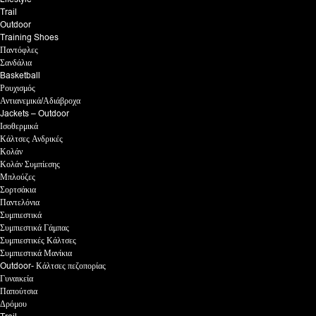
Trail
Outdoor
Training Shoes
Παντόφλες
Σανδάλια
Basketball
Ρουχισμός
Αντιανεμικά/Αδιάβροχα
Jackets – Outdoor
Ισοθερμικά
Κάλτσες Ανδρικές
Κολάν
Κολάν Συμπίεσης
Μπλούζες
Σορτσάκια
Παντελόνια
Συμπιεστικά
Συμπιεστικά Γάμπας
Συμπιεστικές Κάλτσες
Συμπιεστικά Μανίκια
Outdoor- Κάλτσες πεζοπορίας
Γυναικεία
Παπούτσια
Δρόμου