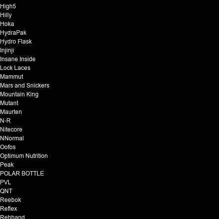
High5
Hilly
Hoka
HydraPak
Hydro Flask
Injinji
Insane Inside
Lock Laces
Mammut
Mars and Snickers
Mountain King
Mutant
Maurten
N-R
Nitecore
NNormal
Oofos
Optimum Nutrition
Peak
POLAR BOTTLE
PVL
QNT
Reebok
Reflex
Rehband