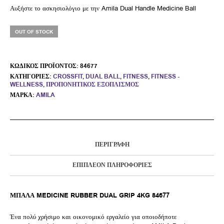
Αυξήστε το ασκησιολόγιο με την Amila Dual Handle Medicine Ball
OUT OF STOCK
ΚΩΔΙΚΌΣ ΠΡΟΪΌΝΤΟΣ:
84677
ΚΑΤΗΓΟΡΊΕΣ:
CROSSFIT
,
DUAL BALL
,
FITNESS
,
FITNESS -
WELLNESS
,
ΠΡΟΠΟΝΗΤΙΚΌΣ ΕΞΟΠΛΙΣΜΌΣ
ΜΆΡΚΑ:
AMILA
ΠΕΡΙΓΡΑΦΉ
ΕΠΙΠΛΈΟΝ ΠΛΗΡΟΦΟΡΊΕΣ
ΜΠΑΛΑ MEDICINE RUBBER DUAL GRIP 4KG 84677
Ένα πολύ χρήσιμο και οικονομικό εργαλείο για οποιοδήποτε