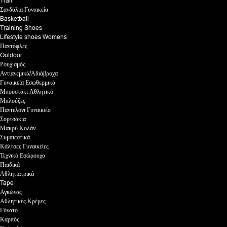
Trail
Σανδάλια Γυναικεία
Basketball
Training Shoes
Lifestyle shoes Womens
Παντόφλες
Outdoor
Ρουχισμός
Αντιανεμικά/Αδιάβροχα
Γυναικεία Εσωθερμικά
Μπουστάκι Αθλητικό
Μπλούζες
Παντελόνι Γυναικείο
Σορτσάκια
Μακρύ Κολάν
Συμπιεστικά
Κάλτσες Γυναικείες
Τεχνικό Εσώρουχο
Παιδικά
Αθλητιατρικά
Tape
Αγκώνας
Αθλητικές Κρέμες
Γόνατο
Καρπός