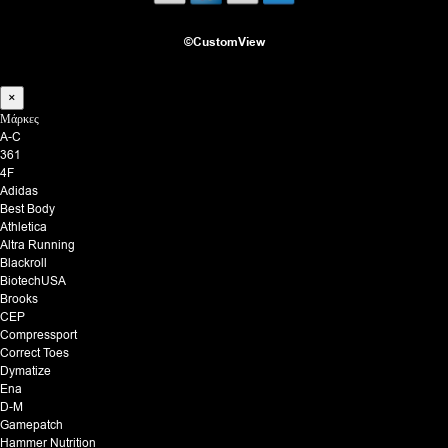
©CustomView
×
Μάρκες
A-C
361
4F
Adidas
Best Body
Athletica
Altra Running
Blackroll
BiotechUSA
Brooks
CEP
Compressport
Correct Toes
Dymatize
Ena
D-M
Gamepatch
Hammer Nutrition