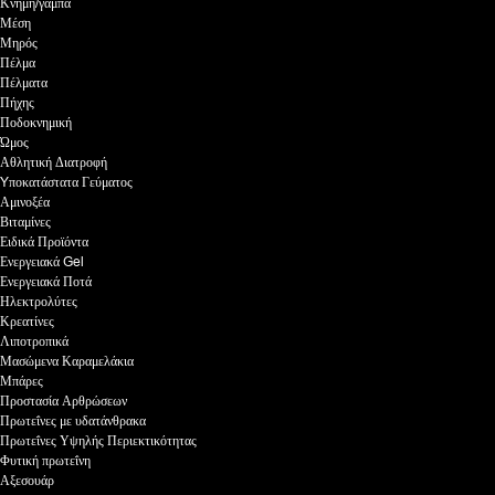
Κνήμη/γάμπα
Μέση
Μηρός
Πέλμα
Πέλματα
Πήχης
Ποδοκνημική
Ώμος
Αθλητική Διατροφή
Yποκατάστατα Γεύματος
Αμινοξέα
Βιταμίνες
Ειδικά Προϊόντα
Ενεργειακά Gel
Ενεργειακά Ποτά
Ηλεκτρολύτες
Κρεατίνες
Λιποτροπικά
Μασώμενα Καραμελάκια
Μπάρες
Προστασία Αρθρώσεων
Πρωτεΐνες με υδατάνθρακα
Πρωτεΐνες Υψηλής Περιεκτικότητας
Φυτική πρωτεΐνη
Αξεσουάρ