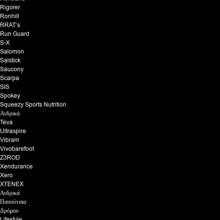
Rigorer
Ronhill
RRAT’s
Run Guard
S-X
Salomon
Salstick
Saucony
Scarpa
SIS
Spokey
Squeezy Sports Nutrition
Ανδρικά
Teva
Ultraspire
Vibram
Vivobarefoot
Z3ROD
Xendurance
Xero
XTENEX
Ανδρικά
Παπούτσια
Δρόμου
Lifestyle