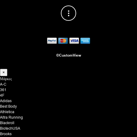
©CustomView
×
Μάρκες
A-C
361
4F
Adidas
Best Body
Athletica
Altra Running
Blackroll
BiotechUSA
Brooks