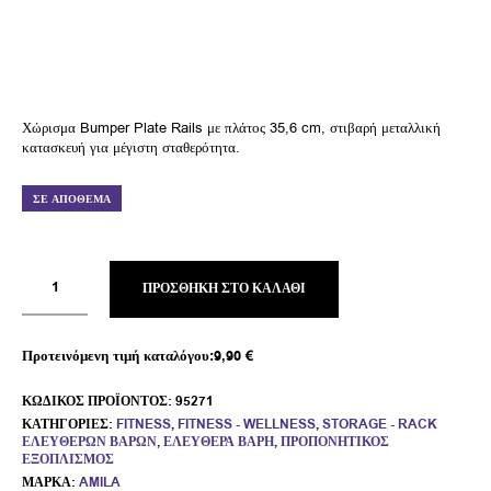
Χώρισμα Bumper Plate Rails με πλάτος 35,6 cm, στιβαρή μεταλλική
κατασκευή για μέγιστη σταθερότητα.
ΣΕ ΑΠΌΘΕΜΑ
ΠΡΟΣΘΉΚΗ ΣΤΟ ΚΑΛΆΘΙ
Προτεινόμενη τιμή καταλόγου:
9,90
€
ΚΩΔΙΚΌΣ ΠΡΟΪΌΝΤΟΣ:
95271
ΚΑΤΗΓΟΡΊΕΣ:
FITNESS
,
FITNESS - WELLNESS
,
STORAGE - RACK
ΕΛΕΎΘΕΡΩΝ ΒΑΡΏΝ
,
ΕΛΕΎΘΕΡΑ ΒΆΡΗ
,
ΠΡΟΠΟΝΗΤΙΚΌΣ
ΕΞΟΠΛΙΣΜΌΣ
ΜΆΡΚΑ:
AMILA