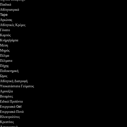
Παιδικά
Αθλητιατρικά
Tape
Αγκώνας
Αθλητικές Κρέμες
Γόνατο
Καρπός
Κνήμη/γάμπα
Μέση
Μηρός
Πέλμα
Πέλματα
Πήχης
Ποδοκνημική
Ώμος
Αθλητική Διατροφή
Yποκατάστατα Γεύματος
Αμινοξέα
Βιταμίνες
Ειδικά Προϊόντα
Ενεργειακά Gel
Ενεργειακά Ποτά
Ηλεκτρολύτες
Κρεατίνες