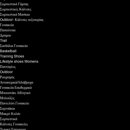
Συμπιεστικά Γάμπας
Συμπιεστικές Κάλτσες
Συμπιεστικά Μανίκια
Outdoor- Κάλτσες πεζοπορίας
Γυναικεία
Παπούτσια
Δρόμου
Trail
Σανδάλια Γυναικεία
Basketball
Training Shoes
Lifestyle shoes Womens
Παντόφλες
Outdoor
Ρουχισμός
Αντιανεμικά/Αδιάβροχα
Γυναικεία Εσωθερμικά
Μπουστάκι Αθλητικό
Μπλούζες
Παντελόνι Γυναικείο
Σορτσάκια
Μακρύ Κολάν
Συμπιεστικά
Κάλτσες Γυναικείες
Τεχνικό Εσώρουχο