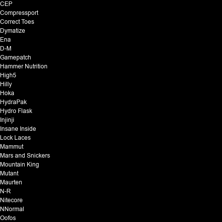
CEP
Compressport
Correct Toes
Dymatize
Ena
D-M
Gamepatch
Hammer Nutrition
High5
Hilly
Hoka
HydraPak
Hydro Flask
Injinji
Insane Inside
Lock Laces
Mammut
Mars and Snickers
Mountain King
Mutant
Maurten
N-R
Nitecore
NNormal
Oofos