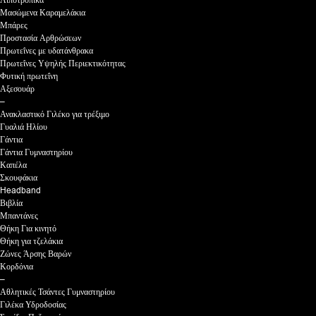
Λιποτροπικά
Μασώμενα Καραμελάκια
Μπάρες
Προστασία Αρθρώσεων
Πρωτεΐνες με υδατάνθρακα
Πρωτεΐνες Υψηλής Περιεκτικότητας
Φυτική πρωτεΐνη
Αξεσουάρ
–
Ανακλαστικό Γιλέκο για τρέξιμο
Γυαλιά Ηλίου
Γάντια
Γάντια Γυμναστηρίου
Καπέλα
Σκουφάκια
Headband
Βιβλία
Μπαντάνες
Θήκη Για κινητό
Θήκη για τζελάκια
Ζώνες Άρσης Βαρών
Κορδόνια
–
Αθλητικές Τσάντες Γυμναστηρίου
Γιλέκα Υδροδοσίας