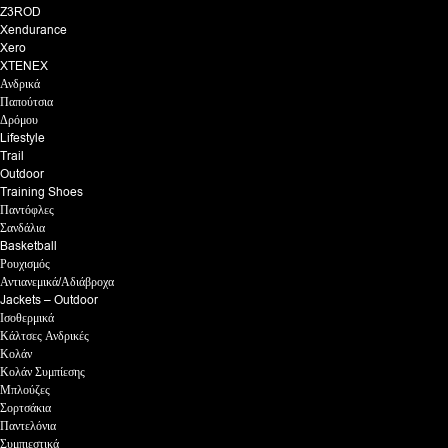
Z3ROD
Xendurance
Xero
XTENEX
Ανδρικά
Παπούτσια
Δρόμου
Lifestyle
Trail
Outdoor
Training Shoes
Παντόφλες
Σανδάλια
Basketball
Ρουχισμός
Αντιανεμικά/Αδιάβροχα
Jackets – Outdoor
Ισοθερμικά
Κάλτσες Ανδρικές
Κολάν
Κολάν Συμπίεσης
Μπλούζες
Σορτσάκια
Παντελόνια
Συμπιεστικά