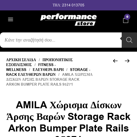
ΤΗΛ: 2314 013705
0
ΑΝΑΖΉΤΗΣΗ
ΠΡΟΪΌΝΤΩΝ
ΑΡΧΙΚΉ ΣΕΛΊΔΑ
/
ΠΡΟΠΟΝΗΤΙΚΌΣ
ΕΞΟΠΛΙΣΜΌΣ
/
FITNESS -
WELLNESS
/
ΕΛΕΎΘΕΡΑ ΒΆΡΗ
/
STORAGE -
RACK ΕΛΕΎΘΕΡΩΝ ΒΑΡΏΝ
/ AMILA ΧΏΡΙΣΜΑ
ΔΊΣΚΩΝ ΆΡΣΗΣ ΒΑΡΏΝ STORAGE RACK
ARKON BUMPER PLATE RAILS 95271
AMILA Χώρισμα Δίσκων
Άρσης Βαρών Storage Rack
Arkon Bumper Plate Rails