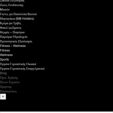
Σακίδια Πεζοπορίας
Ζώνες Ενυδάτωσης
Mπατόν
Γκέτες για Παπούτσια Βουνού
Μαγνητάκια (BIB Holders)
Κρέμα για Τριβές
Φακοί τρεξίματος
Θερμός – Παγούρια
Παγούρια-Υδροδοχεία
Προπονητικός Εξοπλισμός
Fitness – Wellness
Fitness
Wellness
Sports
Όργανα Γυμναστικής Οικιακά
Όργανα Γυμναστικής Επαγγελματικά
Blog
Όροι Χρήσης
Ποιοί Είμαστε
Χρηστης
Παραγγελιες
×
What are you looking for?