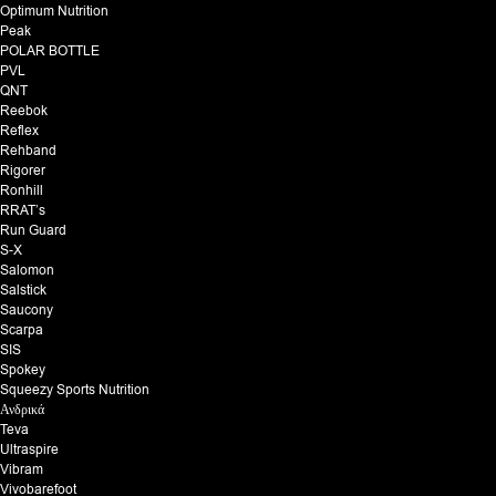
Optimum Nutrition
Peak
POLAR BOTTLE
PVL
QNT
Reebok
Reflex
Rehband
Rigorer
Ronhill
RRAT’s
Run Guard
S-X
Salomon
Salstick
Saucony
Scarpa
SIS
Spokey
Squeezy Sports Nutrition
Ανδρικά
Teva
Ultraspire
Vibram
Vivobarefoot