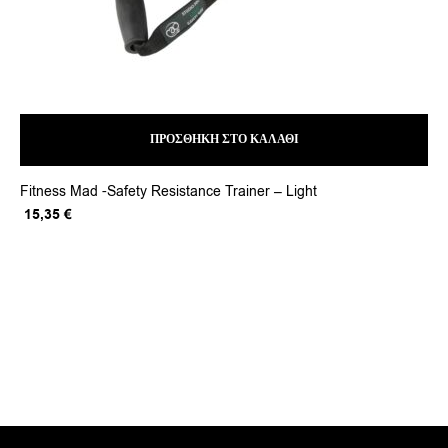
ΠΡΟΣΘΉΚΗ ΣΤΟ ΚΑΛΆΘΙ
Fitness Mad -Safety Resistance Trainer – Light
Fit
Original
Η
Or
15,35
€
17
price
τρέχουσα
pr
was:
τιμή
wa
19,19 €.
είναι:
21
15,35 €.