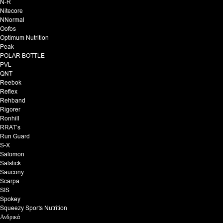
N-R
Nitecore
NNormal
Oofos
Optimum Nutrition
Peak
POLAR BOTTLE
PVL
QNT
Reebok
Reflex
Rehband
Rigorer
Ronhill
RRAT’s
Run Guard
S-X
Salomon
Salstick
Saucony
Scarpa
SIS
Spokey
Squeezy Sports Nutrition
Ανδρικά