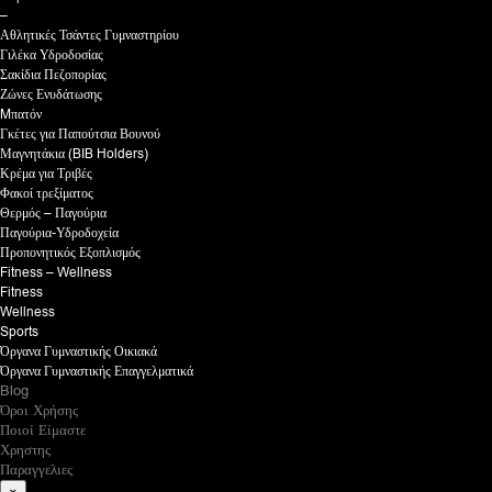
–
Αθλητικές Τσάντες Γυμναστηρίου
Γιλέκα Υδροδοσίας
Σακίδια Πεζοπορίας
Ζώνες Ενυδάτωσης
Mπατόν
Γκέτες για Παπούτσια Βουνού
Μαγνητάκια (BIB Holders)
Κρέμα για Τριβές
Φακοί τρεξίματος
Θερμός – Παγούρια
Παγούρια-Υδροδοχεία
Προπονητικός Εξοπλισμός
Fitness – Wellness
Fitness
Wellness
Sports
Όργανα Γυμναστικής Οικιακά
Όργανα Γυμναστικής Επαγγελματικά
Blog
Όροι Χρήσης
Ποιοί Είμαστε
Χρηστης
Παραγγελιες