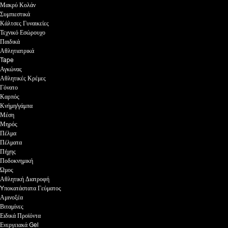
Μακρύ Κολάν
Συμπιεστικά
Κάλτσες Γυναικείες
Τεχνικό Εσώρουχο
Παιδικά
Αθλητιατρικά
Tape
Αγκώνας
Αθλητικές Κρέμες
Γόνατο
Καρπός
Κνήμη/γάμπα
Μέση
Μηρός
Πέλμα
Πέλματα
Πήχης
Ποδοκνημική
Ώμος
Αθλητική Διατροφή
Yποκατάστατα Γεύματος
Αμινοξέα
Βιταμίνες
Ειδικά Προϊόντα
Ενεργειακά Gel