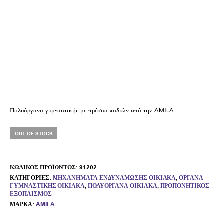
Πολυόργανο γυμναστικής με πρέσσα ποδιών από την AMILA.
OUT OF STOCK
ΚΩΔΙΚΌΣ ΠΡΟΪΌΝΤΟΣ:
91202
ΚΑΤΗΓΟΡΊΕΣ:
ΜΗΧΑΝΉΜΑΤΑ ΕΝΔΥΝΆΜΩΣΗΣ ΟΙΚΙΑΚΆ
,
ΌΡΓΑΝΑ
ΓΥΜΝΑΣΤΙΚΉΣ ΟΙΚΙΑΚΆ
,
ΠΟΛΥΌΡΓΑΝΑ ΟΙΚΙΑΚΆ
,
ΠΡΟΠΟΝΗΤΙΚΌΣ
ΕΞΟΠΛΙΣΜΌΣ
ΜΆΡΚΑ:
AMILA