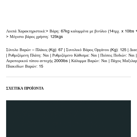
Λοιπά Χαρακτηριστικά:> Βάρη: 67kg καλυμμένα με βινύλιο (14τμχ. x 10lbs + 
> Μέγιστο βάρος χρήστη: 125kgs
Σύνολο Βαρών – Πλάκες (Kg): 67 | Συνολικό Βάρος Οργάνου (Kg): 125 | Δια
| Ρυθμιζόμενη Πλάτη: Ναι | Ρυθμιζόμενο Κάθισμα: Ναι | Πιέσεις Ποδιών: Ναι 
Αεροπορικού τύπου αντοχής 2000lbs | Κάλυμμα Βαρών: Ναι | Πάχος Μαξιλαρ
Πλακιδίων Βαρών: 15
ΣΧΕΤΙΚΆ ΠΡΟΪΌΝΤΑ