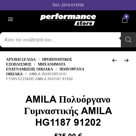
ΤΗΛ: 2314 013705
0
ΑΝΑΖΉΤΗΣΗ
ΠΡΟΪΌΝΤΩΝ
ΑΡΧΙΚΉ ΣΕΛΊΔΑ
/
ΠΡΟΠΟΝΗΤΙΚΌΣ
ΕΞΟΠΛΙΣΜΌΣ
/
ΜΗΧΑΝΉΜΑΤΑ
ΕΝΔΥΝΆΜΩΣΗΣ ΟΙΚΙΑΚΆ
/
ΠΟΛΥΌΡΓΑΝΑ
ΟΙΚΙΑΚΆ
/ AMILA ΠΟΛΥΌΡΓΑΝΟ
ΓΥΜΝΑΣΤΙΚΉΣ AMILA HG1187 91202
AMILA Πολυόργανο
Γυμναστικής AMILA
HG1187 91202