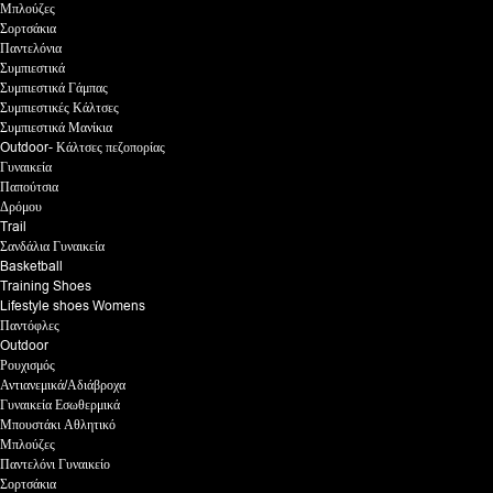
Μπλούζες
Σορτσάκια
Παντελόνια
Συμπιεστικά
Συμπιεστικά Γάμπας
Συμπιεστικές Κάλτσες
Συμπιεστικά Μανίκια
Outdoor- Κάλτσες πεζοπορίας
Γυναικεία
Παπούτσια
Δρόμου
Trail
Σανδάλια Γυναικεία
Basketball
Training Shoes
Lifestyle shoes Womens
Παντόφλες
Outdoor
Ρουχισμός
Αντιανεμικά/Αδιάβροχα
Γυναικεία Εσωθερμικά
Μπουστάκι Αθλητικό
Μπλούζες
Παντελόνι Γυναικείο
Σορτσάκια