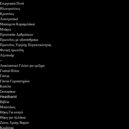
Ενεργειακά Ποτά
Ηλεκτρολύτες
Κρεατίνες
Λιποτροπικά
Μασώμενα Καραμελάκια
Μπάρες
Προστασία Αρθρώσεων
Πρωτεΐνες με υδατάνθρακα
Πρωτεΐνες Υψηλής Περιεκτικότητας
Φυτική πρωτεΐνη
Αξεσουάρ
–
Ανακλαστικό Γιλέκο για τρέξιμο
Γυαλιά Ηλίου
Γάντια
Γάντια Γυμναστηρίου
Καπέλα
Σκουφάκια
Headband
Βιβλία
Μπαντάνες
Θήκη Για κινητό
Θήκη για τζελάκια
Ζώνες Άρσης Βαρών
Κορδόνια