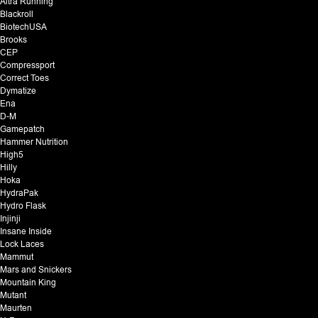
Altra Running
Blackroll
BiotechUSA
Brooks
CEP
Compressport
Correct Toes
Dymatize
Ena
D-M
Gamepatch
Hammer Nutrition
High5
Hilly
Hoka
HydraPak
Hydro Flask
Injinji
Insane Inside
Lock Laces
Mammut
Mars and Snickers
Mountain King
Mutant
Maurten