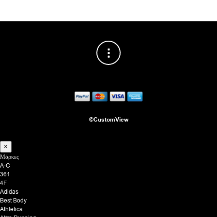
©CustomView
×
Μάρκες
A-C
361
4F
Adidas
Best Body
Athletica