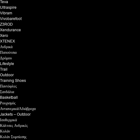
Teva
Ultraspire
Vibram
Vivobarefoot
Z3ROD
Xendurance
Xero
XTENEX
Ανδρικά
Παπούτσια
Δρόμου
Lifestyle
Trail
Outdoor
Training Shoes
Παντόφλες
Σανδάλια
Basketball
Ρουχισμός
Αντιανεμικά/Αδιάβροχα
Jackets – Outdoor
Ισοθερμικά
Κάλτσες Ανδρικές
Κολάν
Κολάν Συμπίεσης