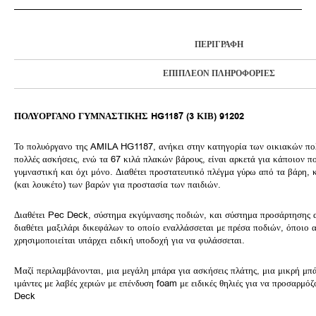
ΠΕΡΙΓΡΑΦΉ
ΕΠΙΠΛΈΟΝ ΠΛΗΡΟΦΟΡΊΕΣ
ΠΟΛΥΟΡΓΑΝΟ ΓΥΜΝΑΣΤΙΚΗΣ HG1187 (3 ΚΙΒ) 91202
Το πολυόργανο της AMILA HG1187, ανήκει στην κατηγορία των οικιακών π
πολλές ασκήσεις, ενώ τα 67 κιλά πλακών βάρους, είναι αρκετά για κάποιον πο
γυμναστική και όχι μόνο. Διαθέτει προστατευτικό πλέγμα γύρω από τα βάρη,
(και λουκέτο) των βαρών για προστασία των παιδιών.
Διαθέτει Pec Deck, σύστημα εκγύμνασης ποδιών, και σύστημα προσάρτησης 
διαθέτει μαξιλάρι δικεφάλων το οποίο εναλλάσσεται με πρέσα ποδιών, όποιο α
χρησιμοποιείται υπάρχει ειδική υποδοχή για να φυλάσσεται.
Μαζί περιλαμβάνονται, μια μεγάλη μπάρα για ασκήσεις πλάτης, μια μικρή μπ
ιμάντες με λαβές χεριών με επένδυση foam με ειδικές θηλιές για να προσαρμόζ
Deck