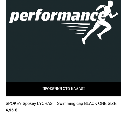
Ad
39
ΠΡΟΣΘΉΚΗ ΣΤΟ ΚΑΛΆΘΙ
SPOKEY Spokey LYCRAS – Swimming cap BLACK ONE SIZE
4,95
€