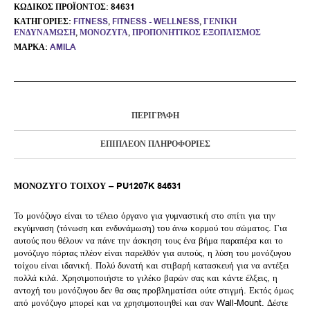
ΚΩΔΙΚΌΣ ΠΡΟΪΌΝΤΟΣ:
84631
ΚΑΤΗΓΟΡΊΕΣ:
FITNESS
,
FITNESS - WELLNESS
,
ΓΕΝΙΚΉ
ΕΝΔΥΝΆΜΩΣΗ
,
ΜΟΝΌΖΥΓΑ
,
ΠΡΟΠΟΝΗΤΙΚΌΣ ΕΞΟΠΛΙΣΜΌΣ
ΜΆΡΚΑ:
AMILA
ΠΕΡΙΓΡΑΦΉ
ΕΠΙΠΛΈΟΝ ΠΛΗΡΟΦΟΡΊΕΣ
ΜΟΝΟΖΥΓΟ ΤΟΙΧΟΥ – PU1207K 84631
Το μονόζυγο είναι το τέλειο όργανο για γυμναστική στο σπίτι για την
εκγύμναση (τόνωση και ενδυνάμωση) του άνω κορμού του σώματος. Για
αυτούς που θέλουν να πάνε την άσκηση τους ένα βήμα παραπέρα και το
μονόζυγο πόρτας πλέον είναι παρελθόν για αυτούς, η λύση του μονόζυγου
τοίχου είναι ιδανική. Πολύ δυνατή και στιβαρή κατασκευή για να αντέξει
πολλά κιλά. Χρησιμοποιήστε το γιλέκο βαρών σας και κάντε έλξεις, η
αντοχή του μονόζυγου δεν θα σας προβληματίσει ούτε στιγμή. Εκτός όμως
από μονόζυγο μπορεί και να χρησιμοποιηθεί και σαν Wall-Mount. Δέστε