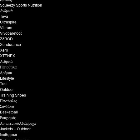
Squeezy Sports Nutrition
Ανδρικά
Teva
Ultraspire
Vibram
Vivobarefoot
Z3ROD
Xendurance
Xero
XTENEX
Ανδρικά
Παπούτσια
Δρόμου
Lifestyle
Trail
Outdoor
Training Shoes
Παντόφλες
Σανδάλια
Basketball
Ρουχισμός
Αντιανεμικά/Αδιάβροχα
Jackets – Outdoor
Ισοθερμικά