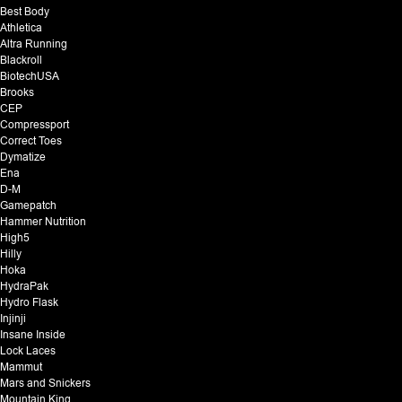
Best Body
Athletica
Altra Running
Blackroll
BiotechUSA
Brooks
CEP
Compressport
Correct Toes
Dymatize
Ena
D-M
Gamepatch
Hammer Nutrition
High5
Hilly
Hoka
HydraPak
Hydro Flask
Injinji
Insane Inside
Lock Laces
Mammut
Mars and Snickers
Mountain King