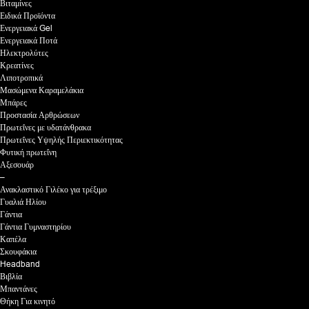
Βιταμίνες
Ειδικά Προϊόντα
Ενεργειακά Gel
Ενεργειακά Ποτά
Ηλεκτρολύτες
Κρεατίνες
Λιποτροπικά
Μασώμενα Καραμελάκια
Μπάρες
Προστασία Αρθρώσεων
Πρωτεΐνες με υδατάνθρακα
Πρωτεΐνες Υψηλής Περιεκτικότητας
Φυτική πρωτεΐνη
Αξεσουάρ
–
Ανακλαστικό Γιλέκο για τρέξιμο
Γυαλιά Ηλίου
Γάντια
Γάντια Γυμναστηρίου
Καπέλα
Σκουφάκια
Headband
Βιβλία
Μπαντάνες
Θήκη Για κινητό