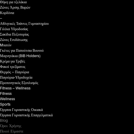
Θήκη για τζελάκια
Ζώνες Άρσης Βαρών
Κορδόνια
–
Αθλητικές Τσάντες Γυμναστηρίου
Γιλέκα Υδροδοσίας
Σακίδια Πεζοπορίας
Ζώνες Ενυδάτωσης
Mπατόν
Γκέτες για Παπούτσια Βουνού
Μαγνητάκια (BIB Holders)
Κρέμα για Τριβές
Φακοί τρεξίματος
Θερμός – Παγούρια
Παγούρια-Υδροδοχεία
Προπονητικός Εξοπλισμός
Fitness – Wellness
Fitness
Wellness
Sports
Όργανα Γυμναστικής Οικιακά
Όργανα Γυμναστικής Επαγγελματικά
Blog
Όροι Χρήσης
Ποιοί Είμαστε