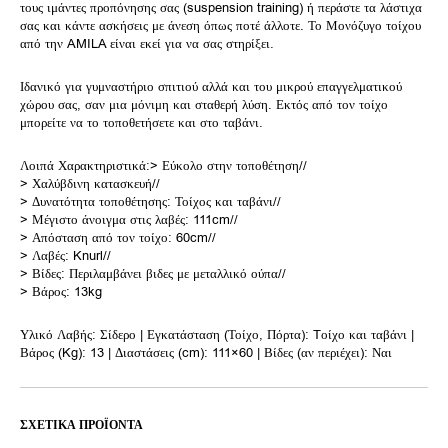
τους ιμάντες προπόνησης σας (suspension training) ή περάστε τα λάστιχα
σας και κάντε ασκήσεις με άνεση όπως ποτέ άλλοτε. Το Μονόζυγο τοίχου
από την AMILA είναι εκεί για να σας στηρίξει.
Ιδανικό για γυμναστήριο σπιτιού αλλά και του μικρού επαγγελματικού
χώρου σας, σαν μια μόνιμη και σταθερή λύση. Εκτός από τον τοίχο
μπορείτε να το τοποθετήσετε και στο ταβάνι.
Λοιπά Χαρακτηριστικά:> Εύκολο στην τοποθέτηση//
> Χαλύβδινη κατασκευή//
> Δυνατότητα τοποθέτησης: Τοίχος και ταβάνι//
> Μέγιστο άνοιγμα στις λαβές: 111cm//
> Απόσταση από τον τοίχο: 60cm//
> Λαβές: Knurl//
> Βίδες: Περιλαμβάνει βιδες με μεταλλικό ούπα//
> Βάρος: 13kg
Υλικό Λαβής: Σίδερο | Εγκατάσταση (Τοίχο, Πόρτα): Tοίχο και ταβάνι |
Βάρος (Kg): 13 | Διαστάσεις (cm): 111×60 | Βίδες (αν περιέχει): Ναι
ΣΧΕΤΙΚΆ ΠΡΟΪΌΝΤΑ