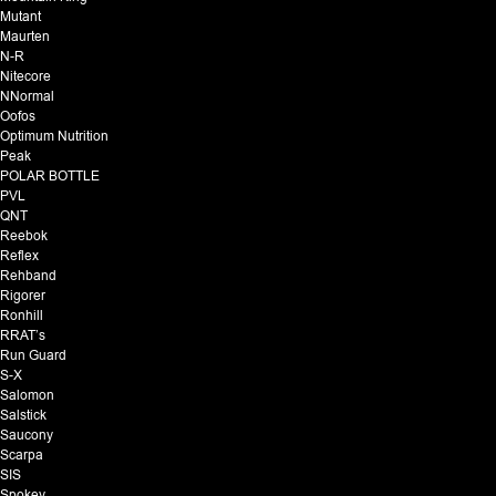
Mutant
Maurten
N-R
Nitecore
NNormal
Oofos
Optimum Nutrition
Peak
POLAR BOTTLE
PVL
QNT
Reebok
Reflex
Rehband
Rigorer
Ronhill
RRAT’s
Run Guard
S-X
Salomon
Salstick
Saucony
Scarpa
SIS
Spokey