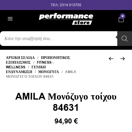
ΤΗΛ: 2314 013705
0
ΑΝΑΖΉΤΗΣΗ
ΠΡΟΪΌΝΤΩΝ
ΑΡΧΙΚΉ ΣΕΛΊΔΑ
/
ΠΡΟΠΟΝΗΤΙΚΌΣ
ΕΞΟΠΛΙΣΜΌΣ
/
FITNESS -
WELLNESS
/
ΓΕΝΙΚΉ
ΕΝΔΥΝΆΜΩΣΗ
/
ΜΟΝΌΖΥΓΑ
/ AMILA
ΜΟΝΌΖΥΓΟ ΤΟΊΧΟΥ 84631
AMILA Μονόζυγο τοίχου
84631
94,90
€