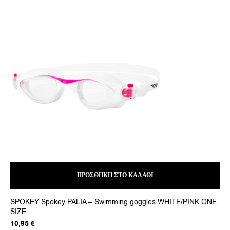
ΠΡΟΣΘΉΚΗ ΣΤΟ ΚΑΛΆΘΙ
Αυτ
SPOKEY Spokey PALIA – Swimming goggles WHITE/PINK ONE
SP
το
SIZE
προ
27
έχει
10,95
€
πολ