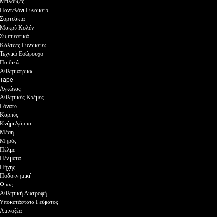
Μπλούζες
Παντελόνι Γυναικείο
Σορτσάκια
Μακρύ Κολάν
Συμπιεστικά
Κάλτσες Γυναικείες
Τεχνικό Εσώρουχο
Παιδικά
Αθλητιατρικά
Tape
Αγκώνας
Αθλητικές Κρέμες
Γόνατο
Καρπός
Κνήμη/γάμπα
Μέση
Μηρός
Πέλμα
Πέλματα
Πήχης
Ποδοκνημική
Ώμος
Αθλητική Διατροφή
Yποκατάστατα Γεύματος
Αμινοξέα