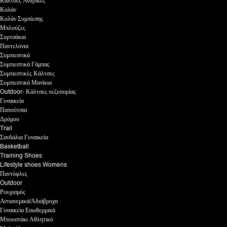
Κάλτσες Ανδρικές
Κολάν
Κολάν Συμπίεσης
Μπλούζες
Σορτσάκια
Παντελόνια
Συμπιεστικά
Συμπιεστικά Γάμπας
Συμπιεστικές Κάλτσες
Συμπιεστικά Μανίκια
Outdoor- Κάλτσες πεζοπορίας
Γυναικεία
Παπούτσια
Δρόμου
Trail
Σανδάλια Γυναικεία
Basketball
Training Shoes
Lifestyle shoes Womens
Παντόφλες
Outdoor
Ρουχισμός
Αντιανεμικά/Αδιάβροχα
Γυναικεία Εσωθερμικά
Μπουστάκι Αθλητικό