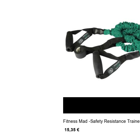
Fitness Mad -Safety Resistance Trainer
Original
Η
15,35
€
price
τρέχουσα