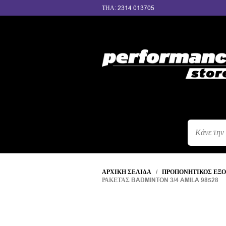
ΤΗΛ: 2314 013705
ΑΝΑΖΉΤΗΣ
ΠΡΟΪΌΝΤΩΝ
ΑΡΧΙΚΉ ΣΕΛΊΔΑ
/
ΠΡΟΠΟΝΗΤΙΚΌΣ ΕΞ
ΡΑΚΈΤΑΣ BADMINTON 3/4 AMILA 98528