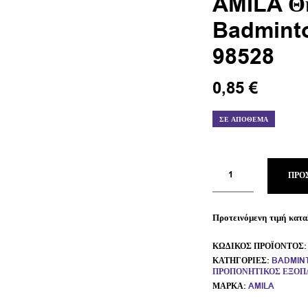
AMILA Θ
Badmint
98528
0,85
€
ΣΕ ΑΠΌΘΕΜΑ
ΠΡΟ
Προτεινόμενη τιμή κατα
ΚΩΔΙΚΌΣ ΠΡΟΪΌΝΤΟΣ
ΚΑΤΗΓΟΡΊΕΣ:
BADMINT
ΠΡΟΠΟΝΗΤΙΚΌΣ ΕΞΟΠ
ΜΆΡΚΑ:
AMILA