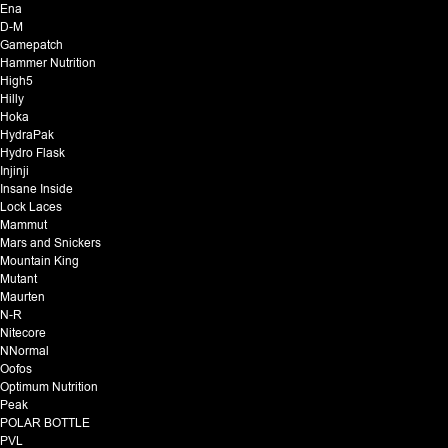
Ena
D-M
Gamepatch
Hammer Nutrition
High5
Hilly
Hoka
HydraPak
Hydro Flask
Injinji
Insane Inside
Lock Laces
Mammut
Mars and Snickers
Mountain King
Mutant
Maurten
N-R
Nitecore
NNormal
Oofos
Optimum Nutrition
Peak
POLAR BOTTLE
PVL