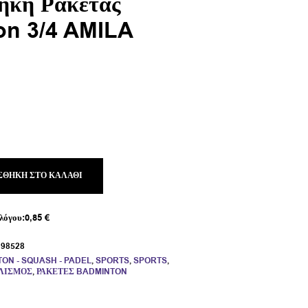
ήκη Ρακέτας
on 3/4 AMILA
ΣΘΉΚΗ ΣΤΟ ΚΑΛΆΘΙ
λόγου:
0,85
€
:
98528
ON - SQUASH - PADEL
,
SPORTS
,
SPORTS
,
ΛΙΣΜΌΣ
,
ΡΑΚΈΤΕΣ BADMINTON