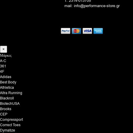
T. 2314-013705
mail: info@performance-store.gr
×
Μάρκες
A-C
361
4F
Adidas
Best Body
Athletica
Altra Running
Blackroll
BiotechUSA
Brooks
CEP
Compressport
Correct Toes
Dymatize