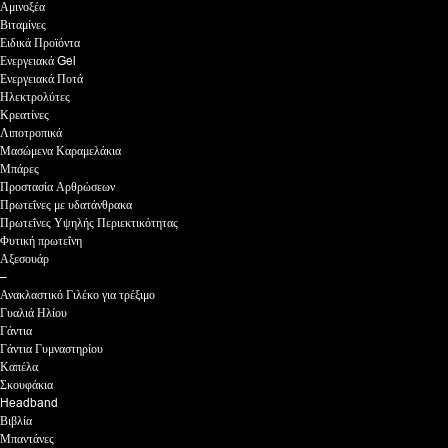
Αμινοξέα
Βιταμίνες
Ειδικά Προϊόντα
Ενεργειακά Gel
Ενεργειακά Ποτά
Ηλεκτρολύτες
Κρεατίνες
Λιποτροπικά
Μασώμενα Καραμελάκια
Μπάρες
Προστασία Αρθρώσεων
Πρωτεΐνες με υδατάνθρακα
Πρωτεΐνες Υψηλής Περιεκτικότητας
Φυτική πρωτεΐνη
Αξεσουάρ
–
Ανακλαστικό Γιλέκο για τρέξιμο
Γυαλιά Ηλίου
Γάντια
Γάντια Γυμναστηρίου
Καπέλα
Σκουφάκια
Headband
Βιβλία
Μπαντάνες