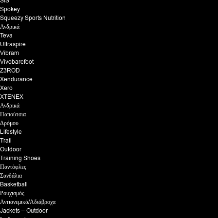
SIS
Spokey
Squeezy Sports Nutrition
Ανδρικά
Teva
Ultraspire
Vibram
Vivobarefoot
Z3ROD
Xendurance
Xero
XTENEX
Ανδρικά
Παπούτσια
Δρόμου
Lifestyle
Trail
Outdoor
Training Shoes
Παντόφλες
Σανδάλια
Basketball
Ρουχισμός
Αντιανεμικά/Αδιάβροχα
Jackets – Outdoor