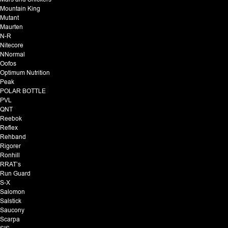
Mountain King
Mutant
Maurten
N-R
Nitecore
NNormal
Oofos
Optimum Nutrition
Peak
POLAR BOTTLE
PVL
QNT
Reebok
Reflex
Rehband
Rigorer
Ronhill
RRAT’s
Run Guard
S-X
Salomon
Salstick
Saucony
Scarpa