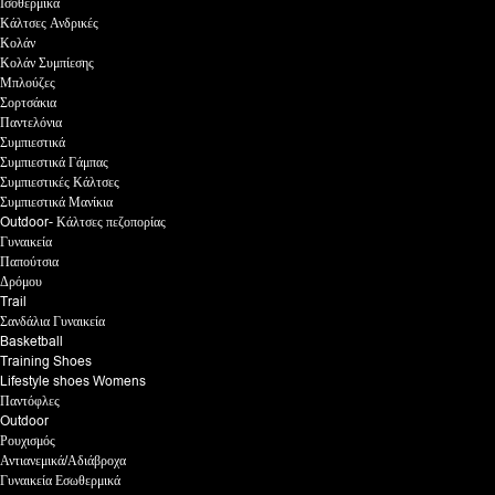
Ισοθερμικά
Κάλτσες Ανδρικές
Κολάν
Κολάν Συμπίεσης
Μπλούζες
Σορτσάκια
Παντελόνια
Συμπιεστικά
Συμπιεστικά Γάμπας
Συμπιεστικές Κάλτσες
Συμπιεστικά Μανίκια
Outdoor- Κάλτσες πεζοπορίας
Γυναικεία
Παπούτσια
Δρόμου
Trail
Σανδάλια Γυναικεία
Basketball
Training Shoes
Lifestyle shoes Womens
Παντόφλες
Outdoor
Ρουχισμός
Αντιανεμικά/Αδιάβροχα
Γυναικεία Εσωθερμικά