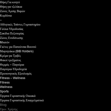
Θήκη Για κινητό
Θήκη για τζελάκια
Ζώνες Άρσης Βαρών
Κορδόνια
–
Αθλητικές Τσάντες Γυμναστηρίου
Γιλέκα Υδροδοσίας
Σακίδια Πεζοπορίας
Ζώνες Ενυδάτωσης
Mπατόν
Γκέτες για Παπούτσια Βουνού
Μαγνητάκια (BIB Holders)
Κρέμα για Τριβές
Φακοί τρεξίματος
Θερμός – Παγούρια
Παγούρια-Υδροδοχεία
Προπονητικός Εξοπλισμός
Fitness – Wellness
Fitness
Wellness
Sports
Όργανα Γυμναστικής Οικιακά
Όργανα Γυμναστικής Επαγγελματικά
Blog
Όροι Χρήσης