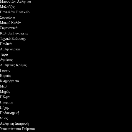
Μπουστάκι Αθλητικό
Μπλούζες
Παντελόνι Γυναικείο
Σορτσάκια
Μακρύ Κολάν
Συμπιεστικά
Κάλτσες Γυναικείες
Τεχνικό Εσώρουχο
Παιδικά
Αθλητιατρικά
Tape
Αγκώνας
Αθλητικές Κρέμες
Γόνατο
Καρπός
Κνήμη/γάμπα
Μέση
Μηρός
Πέλμα
Πέλματα
Πήχης
Ποδοκνημική
Ώμος
Αθλητική Διατροφή
Yποκατάστατα Γεύματος