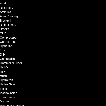
Adidas
Best Body
Athletica
Altra Running
Blackroll
BiotechUSA
Brooks
CEP
Compressport
Correct Toes
Dymatize
Ena
D-M
Gamepatch
Hammer Nutrition
High5
Hilly
Hoka
HydraPak
Hydro Flask
Injinji
Insane Inside
Lock Laces
Mammut
Mars and Snickers