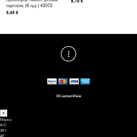
8,70
€
ταχύτητας (6 τμχ.) 42072
5,45
€
©CustomView
×
Μάρκες
A-C
361
4F