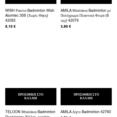
WISH Ρακέτα Badminton Wish
AMILA Μπαλάκια Badminton με
Alumtec 308 (Χωρίς Θήκη)
Πολύχρωμα Πλαστικά Φτερά (6
42082
τμχ) 42079
8,10
€
3,60
€
ΠΡΟΣΘΉΚΗ ΣΤΟ
ΠΡΟΣΘΉΚΗ ΣΤΟ
ΚΑΛΆΘΙ
ΚΑΛΆΘΙ
TELOON Μπαλάκια Badminton
AMILA Δίχτυ Badminton 42760
Προπόνησης Νάιλον, μεσαίας