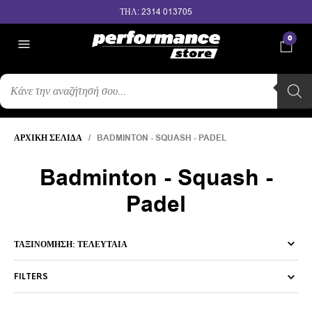
ΤΗΛ: 2314 013705
0
ΑΝΑΖΉΤΗΣΗ
ΠΡΟΪΌΝΤΩΝ
ΑΡΧΙΚΉ ΣΕΛΊΔΑ
/ BADMINTON - SQUASH - PADEL
Badminton - Squash -
Padel
FILTERS