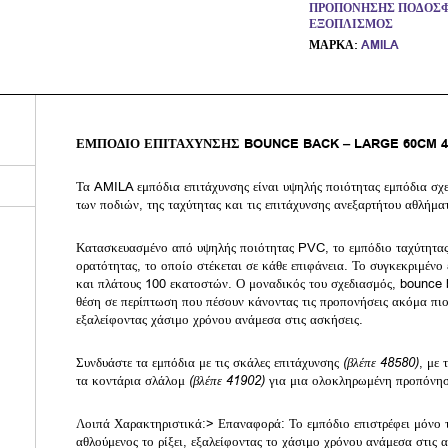
ΠΡΟΠΌΝΗΣΗΣ ΠΟΔΟΣΦ
ΕΞΟΠΛΙΣΜΌΣ
ΜΆΡΚΑ:
AMILA
ΕΜΠΟΔΙΟ ΕΠΙΤΑΧΥΝΣΗΣ BOUNCE BACK – LARGE 60CM 4
Τα AMILA εμπόδια επιτάχυνσης είναι υψηλής ποιότητας εμπόδια σχ
των ποδιών, της ταχύτητας και τις επιτάχυνσης ανεξαρτήτου αθλήμα
Κατασκευασμένο από υψηλής ποιότητας PVC, το εμπόδιο ταχύτητας 
ορατότητας, το οποίο στέκεται σε κάθε επιφάνεια. Το συγκεκριμένο
και πλάτους 100 εκατοστών. Ο μοναδικός του σχεδιασμός, bounce b
θέση σε περίπτωση που πέσουν κάνοντας τις προπονήσεις ακόμα πιο
εξαλείφοντας χάσιμο χρόνου ανάμεσα στις ασκήσεις.
Συνδυάστε τα εμπόδια με τις σκάλες επιτάχυνσης
(βλέπε 48580)
, με
τα κοντάρια σλάλομ
(βλέπε 41902)
για μια ολοκληρωμένη προπόνηση
Λοιπά Χαρακτηριστικά:> Επαναφορά: Το εμπόδιο επιστρέφει μόνο τ
αθλούμενος το ρίξει, εξαλείφοντας το χάσιμο χρόνου ανάμεσα στις 