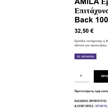
AMILA Εμ
Επιτάχυν
Back 10
32,50
€
Εμπόδιο επιτάχυνσης ή A
ιδανικά για προπονήσεις 
ΣΕ ΑΠΌΘΕΜΑ
ΠΡΟ
Προτεινόμενη τιμή κατα
ΚΩΔΙΚΌΣ ΠΡΟΪΌΝΤΟΣ
ΚΑΤΗΓΟΡΊΕΣ:
SPORTS