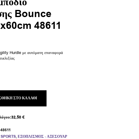
πόδιο
σης Bounce
0x60cm 48611
gility Hurdle με αυτόματη επαναφορά
ευελιξίας
ΣΘΉΚΗ ΣΤΟ ΚΑΛΆΘΙ
λόγου:
32,50
€
:
48611
,
SPORTS
,
ΕΞΟΠΛΙΣΜΌΣ - ΑΞΕΣΟΥΆΡ