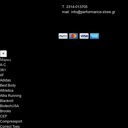
T. 2314-013705
mail: info@performance-store.gr
×
Μάρκες
A-C
361
4F
Adidas
Best Body
Athletica
Altra Running
Blackroll
BiotechUSA
Brooks
CEP
Compressport
Correct Toes