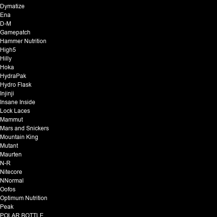
Dymatize
Ena
D-M
Gamepatch
Hammer Nutrition
High5
Hilly
Hoka
HydraPak
Hydro Flask
Injinji
Insane Inside
Lock Laces
Mammut
Mars and Snickers
Mountain King
Mutant
Maurten
N-R
Nitecore
NNormal
Oofos
Optimum Nutrition
Peak
POLAR BOTTLE