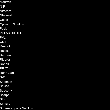
Maurten
N-R
Nitecore
NNormal
Oofos
Optimum Nutrition
Peak
POLAR BOTTLE
PVL
QNT
Reebok
Reflex
Rehband
Rigorer
Ronhill
RRAT’s
Run Guard
S-X
Salomon
Salstick
Saucony
Scarpa
SIS
Spokey
Squeezy Sports Nutrition