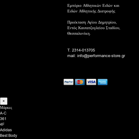
Εμπόριο Αθλητικών Ειδών και
Ειδών Αθλητικής Διατροφής
Προέκταση Αγίου Δημητρίου,
Εντός Καυτατζογλείου Σταδίου,
Θεσσαλονίκη.
T. 2314-013705
mail: info@performance-store.gr
×
Μάρκες
A-C
361
4F
Adidas
Best Body