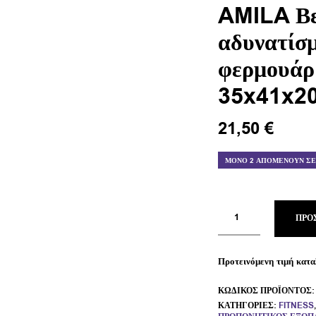
AMILA Β
αδυνατίσ
φερμουάρ 
35x41x2
21,50
€
ΜΌΝΟ 2 ΑΠΟΜΈΝΟΥΝ Σ
ΠΡΟ
Προτεινόμενη τιμή κατα
ΚΩΔΙΚΌΣ ΠΡΟΪΌΝΤΟΣ
ΚΑΤΗΓΟΡΊΕΣ:
FITNESS