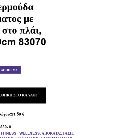
ερμούδα
ματος με
στο πλάι,
0cm 83070
Ε ΑΠΌΘΕΜΑ
ΣΘΉΚΗ ΣΤΟ ΚΑΛΆΘΙ
λόγου:
21,50
€
:
83070
,
FITNESS - WELLNESS
,
ΑΠΟΚΑΤΆΣΤΑΣΗ
,