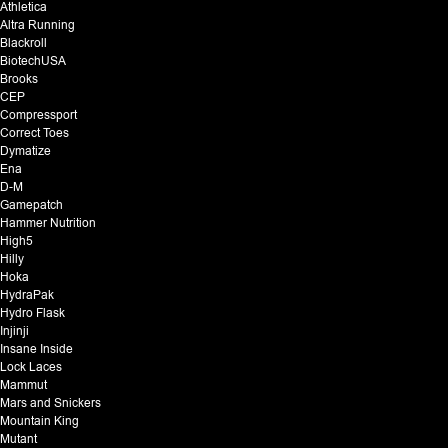
Athletica
Altra Running
Blackroll
BiotechUSA
Brooks
CEP
Compressport
Correct Toes
Dymatize
Ena
D-M
Gamepatch
Hammer Nutrition
High5
Hilly
Hoka
HydraPak
Hydro Flask
Injinji
Insane Inside
Lock Laces
Mammut
Mars and Snickers
Mountain King
Mutant