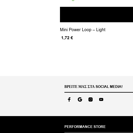
Mini Power Loop – Light
Original
Η
1,72
€
price
τρέχουσα
was:
τιμή
2,15 €.
είναι:
1,72 €.
ΒΡΕΊΤΕ ΜΑΣ ΣΤΑ SOCIAL MEDIA!
PERFORMANCE STORE