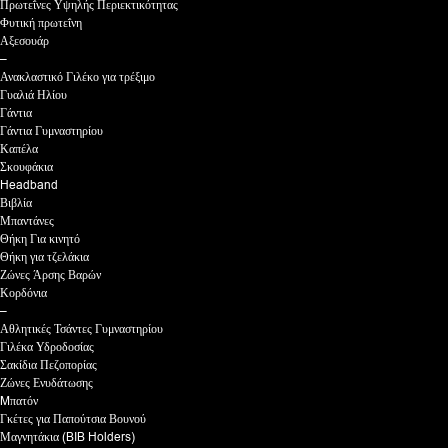
Πρωτεΐνες Υψηλής Περιεκτικότητας
Φυτική πρωτεΐνη
Αξεσουάρ
–
Ανακλαστικό Γιλέκο για τρέξιμο
Γυαλιά Ηλίου
Γάντια
Γάντια Γυμναστηρίου
Καπέλα
Σκουφάκια
Headband
Βιβλία
Μπαντάνες
Θήκη Για κινητό
Θήκη για τζελάκια
Ζώνες Άρσης Βαρών
Κορδόνια
–
Αθλητικές Τσάντες Γυμναστηρίου
Γιλέκα Υδροδοσίας
Σακίδια Πεζοπορίας
Ζώνες Ενυδάτωσης
Mπατόν
Γκέτες για Παπούτσια Βουνού
Μαγνητάκια (BIB Holders)