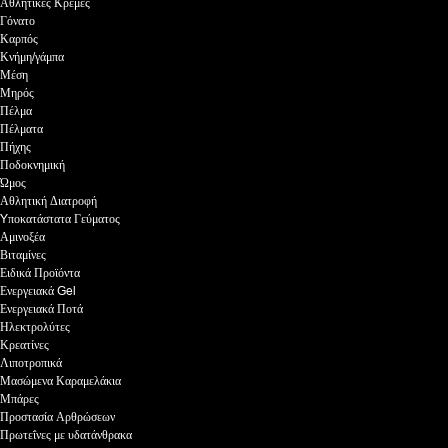
Αθλητικές Κρέμες
Γόνατο
Καρπός
Κνήμη/γάμπα
Μέση
Μηρός
Πέλμα
Πέλματα
Πήχης
Ποδοκνημική
Ώμος
Αθλητική Διατροφή
Yποκατάστατα Γεύματος
Αμινοξέα
Βιταμίνες
Ειδικά Προϊόντα
Ενεργειακά Gel
Ενεργειακά Ποτά
Ηλεκτρολύτες
Κρεατίνες
Λιποτροπικά
Μασώμενα Καραμελάκια
Μπάρες
Προστασία Αρθρώσεων
Πρωτεΐνες με υδατάνθρακα