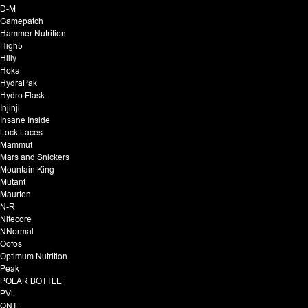
D-M
Gamepatch
Hammer Nutrition
High5
Hilly
Hoka
HydraPak
Hydro Flask
Injinji
Insane Inside
Lock Laces
Mammut
Mars and Snickers
Mountain King
Mutant
Maurten
N-R
Nitecore
NNormal
Oofos
Optimum Nutrition
Peak
POLAR BOTTLE
PVL
QNT