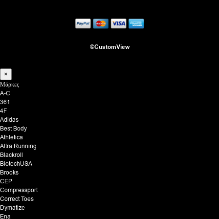
©CustomView
×
Μάρκες
A-C
361
4F
Adidas
Best Body
Athletica
Altra Running
Blackroll
BiotechUSA
Brooks
CEP
Compressport
Correct Toes
Dymatize
Ena