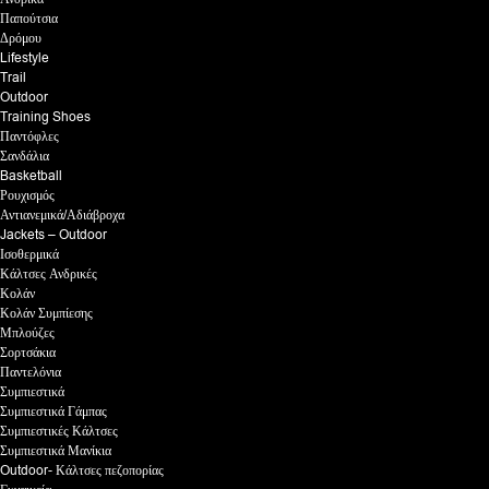
Παπούτσια
Δρόμου
Lifestyle
Trail
Outdoor
Training Shoes
Παντόφλες
Σανδάλια
Basketball
Ρουχισμός
Αντιανεμικά/Αδιάβροχα
Jackets – Outdoor
Ισοθερμικά
Κάλτσες Ανδρικές
Κολάν
Κολάν Συμπίεσης
Μπλούζες
Σορτσάκια
Παντελόνια
Συμπιεστικά
Συμπιεστικά Γάμπας
Συμπιεστικές Κάλτσες
Συμπιεστικά Μανίκια
Outdoor- Κάλτσες πεζοπορίας