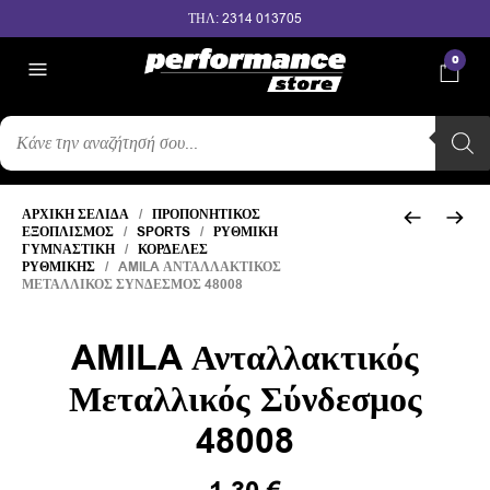
ΤΗΛ: 2314 013705
0
ΑΝΑΖΉΤΗΣΗ
ΠΡΟΪΌΝΤΩΝ
ΑΡΧΙΚΉ ΣΕΛΊΔΑ
/
ΠΡΟΠΟΝΗΤΙΚΌΣ
ΕΞΟΠΛΙΣΜΌΣ
/
SPORTS
/
ΡΥΘΜΙΚΉ
ΓΥΜΝΑΣΤΙΚΉ
/
ΚΟΡΔΈΛΕΣ
ΡΥΘΜΙΚΉΣ
/ AMILA ΑΝΤΑΛΛΑΚΤΙΚΌΣ
ΜΕΤΑΛΛΙΚΌΣ ΣΎΝΔΕΣΜΟΣ 48008
AMILA Ανταλλακτικός
Μεταλλικός Σύνδεσμος
48008