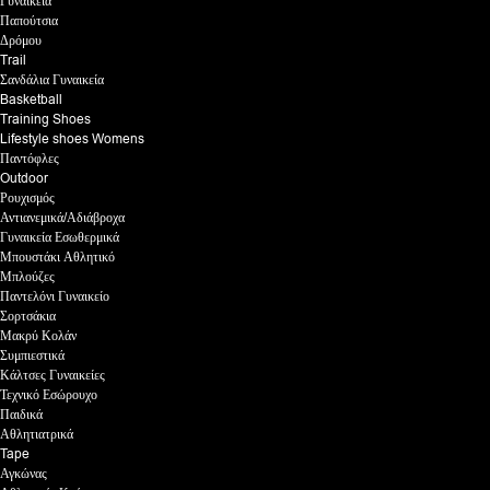
Γυναικεία
Παπούτσια
Δρόμου
Trail
Σανδάλια Γυναικεία
Basketball
Training Shoes
Lifestyle shoes Womens
Παντόφλες
Outdoor
Ρουχισμός
Αντιανεμικά/Αδιάβροχα
Γυναικεία Εσωθερμικά
Μπουστάκι Αθλητικό
Μπλούζες
Παντελόνι Γυναικείο
Σορτσάκια
Μακρύ Κολάν
Συμπιεστικά
Κάλτσες Γυναικείες
Τεχνικό Εσώρουχο
Παιδικά
Αθλητιατρικά
Tape
Αγκώνας