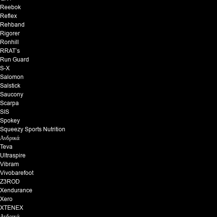
Reebok
Reflex
Rehband
Rigorer
Ronhill
RRAT’s
Run Guard
S-X
Salomon
Salstick
Saucony
Scarpa
SIS
Spokey
Squeezy Sports Nutrition
Ανδρικά
Teva
Ultraspire
Vibram
Vivobarefoot
Z3ROD
Xendurance
Xero
XTENEX
Ανδρικά