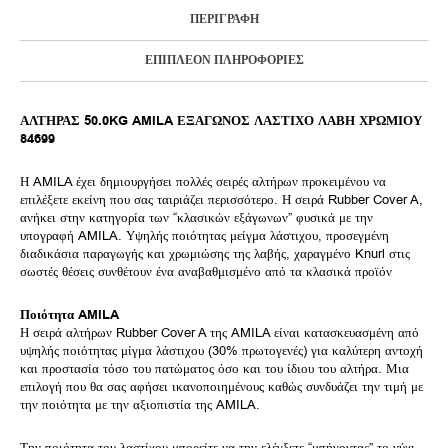
ΠΕΡΙΓΡΑΦΉ
ΕΠΙΠΛΈΟΝ ΠΛΗΡΟΦΟΡΊΕΣ
ΑΛΤΗΡΑΣ 50.0KG AMILA ΕΞΑΓΩΝΟΣ ΛΑΣΤΙΧΟ ΛΑΒΗ ΧΡΩΜΙΟΥ
84699
Η AMILA έχει δημιουργήσει πολλές σειρές αλτήρων προκειμένου να
επιλέξετε εκείνη που σας ταιριάζει περισσότερο. Η σειρά Rubber Cover A,
ανήκει στην κατηγορία των “κλασικών εξάγωνων” φυσικά με την
υπογραφή AMILA. Υψηλής ποιότητας μείγμα λάστιχου, προσεγμένη
διαδικάσια παραγωγής και χρωμιώσης της λαβής, χαραγμένο Knurl στις
σωστές θέσεις συνθέτουν ένα αναβαθμισμένο από τα κλασικά προϊόν
Ποιότητα AMILA
Η σειρά αλτήρων Rubber Cover A της AMILA είναι κατασκευασμένη από
υψηλής ποιότητας μίγμα λάστιχου (30% πρωτογενές) για καλύτερη αντοχή
και προστασία τόσο του πατώματος όσο και του ίδιου του αλτήρα. Μια
επιλογή που θα σας αφήσει ικανοποιημένους καθώς συνδυάζει την τιμή με
την ποιότητα με την αξιοπιστία της AMILA.
Την ποιότητα του λαστίχου μπορείτε να την ελέγξετε “μπήγοντας” το νύχι