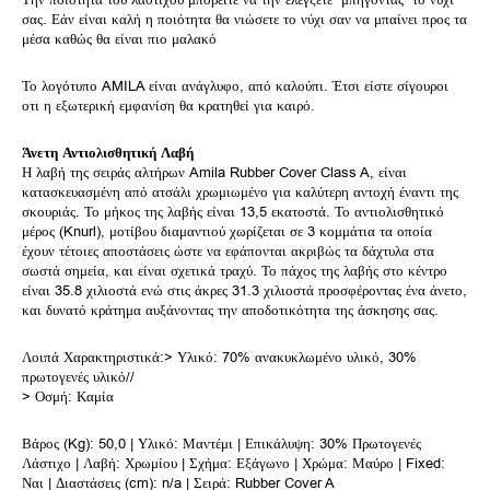
σας. Εάν είναι καλή η ποιότητα θα νιώσετε το νύχι σαν να μπαίνει προς τα
μέσα καθώς θα είναι πιο μαλακό
Το λογότυπο AMILA είναι ανάγλυφο, από καλούπι. Έτσι είστε σίγουροι
οτι η εξωτερική εμφανίση θα κρατηθεί για καιρό.
Άνετη Αντιολισθητική Λαβή
Η λαβή της σειράς αλτήρων Amila Rubber Cover Class A, είναι
κατασκευασμένη από ατσάλι χρωμιωμένο για καλύτερη αντοχή έναντι της
σκουριάς. Το μήκος της λαβής είναι 13,5 εκατοστά. Το αντιολισθητικό
μέρος (Knurl), μοτίβου διαμαντιού χωρίζεται σε 3 κομμάτια τα οποία
έχουν τέτοιες αποστάσεις ώστε να εφάπονται ακριβώς τα δάχτυλα στα
σωστά σημεία, και είναι σχετικά τραχύ. Το πάχος της λαβής στο κέντρο
είναι 35.8 χιλιοστά ενώ στις άκρες 31.3 χιλιοστά προσφέροντας ένα άνετο,
και δυνατό κράτημα αυξάνοντας την αποδοτικότητα της άσκησης σας.
Λοιπά Χαρακτηριστικά:> Υλικό: 70% ανακυκλωμένο υλικό, 30%
πρωτογενές υλικό//
> Οσμή: Καμία
Βάρος (Kg): 50,0 | Υλικό: Μαντέμι | Επικάλυψη: 30% Πρωτογενές
Λάστιχο | Λαβή: Χρωμίου | Σχήμα: Εξάγωνο | Χρώμα: Μαύρο | Fixed:
Ναι | Διαστάσεις (cm): n/a | Σειρά: Rubber Cover A