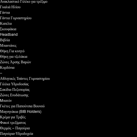
Ανακλαστικό Γιλέκο για τρέξιμο
Γυαλιά Ηλίου
Γάντια
Γάντια Γυμναστηρίου
Καπέλα
Σκουφάκια
Headband
Βιβλία
Μπαντάνες
Θήκη Για κινητό
Θήκη για τζελάκια
Ζώνες Άρσης Βαρών
Κορδόνια
–
Αθλητικές Τσάντες Γυμναστηρίου
Γιλέκα Υδροδοσίας
Σακίδια Πεζοπορίας
Ζώνες Ενυδάτωσης
Mπατόν
Γκέτες για Παπούτσια Βουνού
Μαγνητάκια (BIB Holders)
Κρέμα για Τριβές
Φακοί τρεξίματος
Θερμός – Παγούρια
Παγούρια-Υδροδοχεία