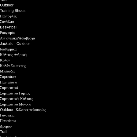
Outdoor
Training Shoes
Παντόφλες
Σανδάλια
Basketball
Ρουχισμός
Αντιανεμικά/Αδιάβροχα
Jackets – Outdoor
Ισοθερμικά
Κάλτσες Ανδρικές
Κολάν
Κολάν Συμπίεσης
Μπλούζες
Σορτσάκια
Παντελόνια
Συμπιεστικά
Συμπιεστικά Γάμπας
Συμπιεστικές Κάλτσες
Συμπιεστικά Μανίκια
Outdoor- Κάλτσες πεζοπορίας
Γυναικεία
Παπούτσια
Δρόμου
Trail