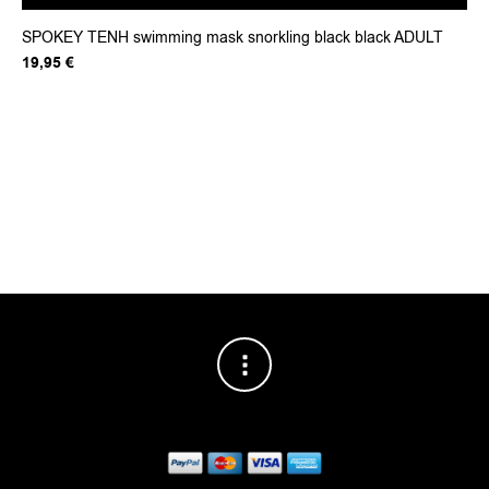
SPOKEY TENH swimming mask snorkling black black ADULT
Fit
Or
19,95
€
18
pr
wa
22