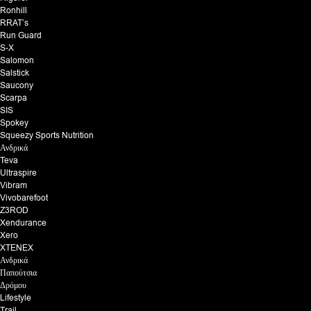
Ronhill
RRAT’s
Run Guard
S-X
Salomon
Salstick
Saucony
Scarpa
SIS
Spokey
Squeezy Sports Nutrition
Ανδρικά
Teva
Ultraspire
Vibram
Vivobarefoot
Z3ROD
Xendurance
Xero
XTENEX
Ανδρικά
Παπούτσια
Δρόμου
Lifestyle
Trail