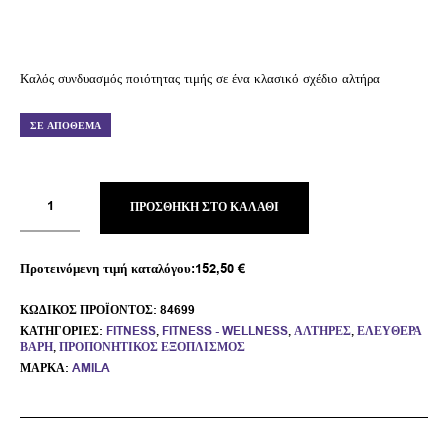
Καλός συνδυασμός ποιότητας τιμής σε ένα κλασικό σχέδιο αλτήρα
ΣΕ ΑΠΌΘΕΜΑ
ΠΡΟΣΘΉΚΗ ΣΤΟ ΚΑΛΆΘΙ
Προτεινόμενη τιμή καταλόγου:
152,50
€
ΚΩΔΙΚΌΣ ΠΡΟΪΌΝΤΟΣ:
84699
ΚΑΤΗΓΟΡΊΕΣ:
FITNESS
,
FITNESS - WELLNESS
,
ΑΛΤΉΡΕΣ
,
ΕΛΕΎΘΕΡΑ
ΒΆΡΗ
,
ΠΡΟΠΟΝΗΤΙΚΌΣ ΕΞΟΠΛΙΣΜΌΣ
ΜΆΡΚΑ:
AMILA