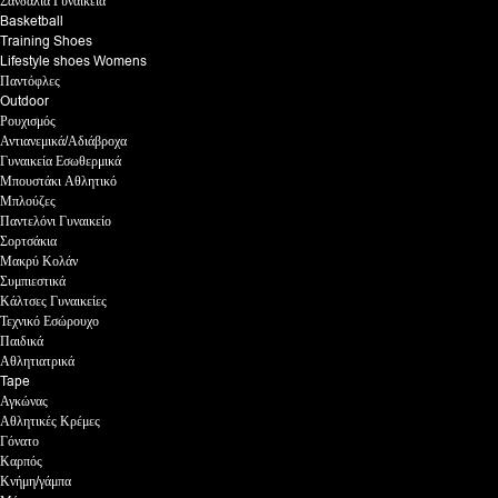
Σανδάλια Γυναικεία
Basketball
Training Shoes
Lifestyle shoes Womens
Παντόφλες
Outdoor
Ρουχισμός
Αντιανεμικά/Αδιάβροχα
Γυναικεία Εσωθερμικά
Μπουστάκι Αθλητικό
Μπλούζες
Παντελόνι Γυναικείο
Σορτσάκια
Μακρύ Κολάν
Συμπιεστικά
Κάλτσες Γυναικείες
Τεχνικό Εσώρουχο
Παιδικά
Αθλητιατρικά
Tape
Αγκώνας
Αθλητικές Κρέμες
Γόνατο
Καρπός
Κνήμη/γάμπα