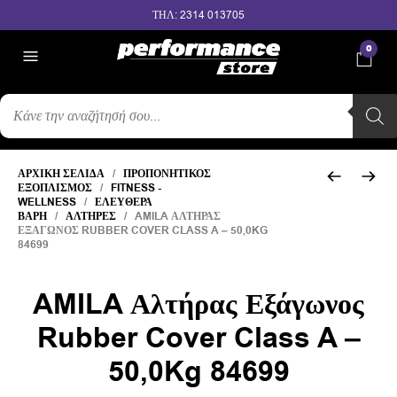
ΤΗΛ: 2314 013705
0
ΑΝΑΖΉΤΗΣΗ
ΠΡΟΪΌΝΤΩΝ
ΑΡΧΙΚΉ ΣΕΛΊΔΑ
/
ΠΡΟΠΟΝΗΤΙΚΌΣ
ΕΞΟΠΛΙΣΜΌΣ
/
FITNESS -
WELLNESS
/
ΕΛΕΎΘΕΡΑ
ΒΆΡΗ
/
ΑΛΤΉΡΕΣ
/ AMILA ΑΛΤΉΡΑΣ
ΕΞΆΓΩΝΟΣ RUBBER COVER CLASS A – 50,0KG
84699
AMILA Αλτήρας Εξάγωνος
Rubber Cover Class A –
50,0Kg 84699