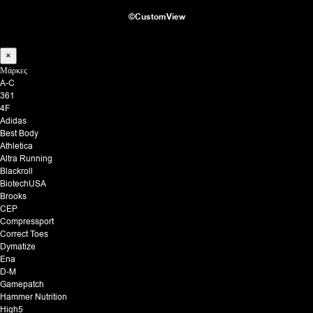
©CustomView
×
Μάρκες
A-C
361
4F
Adidas
Best Body
Athletica
Altra Running
Blackroll
BiotechUSA
Brooks
CEP
Compressport
Correct Toes
Dymatize
Ena
D-M
Gamepatch
Hammer Nutrition
High5