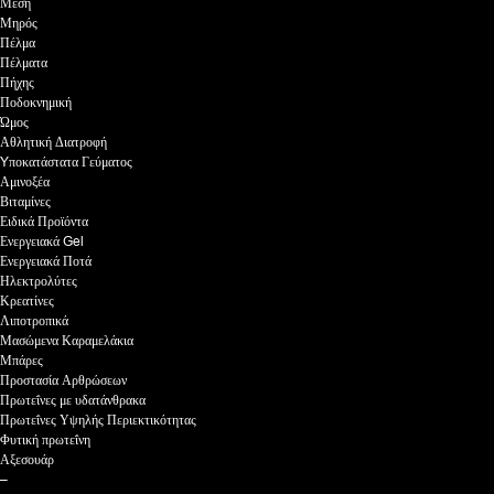
Μέση
Μηρός
Πέλμα
Πέλματα
Πήχης
Ποδοκνημική
Ώμος
Αθλητική Διατροφή
Yποκατάστατα Γεύματος
Αμινοξέα
Βιταμίνες
Ειδικά Προϊόντα
Ενεργειακά Gel
Ενεργειακά Ποτά
Ηλεκτρολύτες
Κρεατίνες
Λιποτροπικά
Μασώμενα Καραμελάκια
Μπάρες
Προστασία Αρθρώσεων
Πρωτεΐνες με υδατάνθρακα
Πρωτεΐνες Υψηλής Περιεκτικότητας
Φυτική πρωτεΐνη
Αξεσουάρ
–