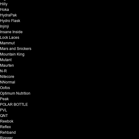
Hilly
Hoka
HydraPak
Hydro Flask
Injinji
Insane Inside
Lock Laces
Mammut
Mars and Snickers
Mountain King
Mutant
Maurten
N-R
Nitecore
NNormal
Oofos
Optimum Nutrition
Peak
POLAR BOTTLE
PVL
QNT
Reebok
Reflex
Rehband
Rigorer