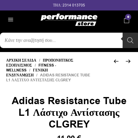
ΤΗΛ: 2314 013705
0
ΑΝΑΖΉΤΗΣΗ
ΠΡΟΪΌΝΤΩΝ
ΑΡΧΙΚΉ ΣΕΛΊΔΑ
/
ΠΡΟΠΟΝΗΤΙΚΌΣ
ΕΞΟΠΛΙΣΜΌΣ
/
FITNESS -
WELLNESS
/
ΓΕΝΙΚΉ
ΕΝΔΥΝΆΜΩΣΗ
/ ADIDAS RESISTANCE TUBE
L1 ΛΆΣΤΙΧΟ ΑΝΤΊΣΤΑΣΗΣ CLGREY
Adidas Resistance Tube
L1 Λάστιχο Αντίστασης
CLGREY