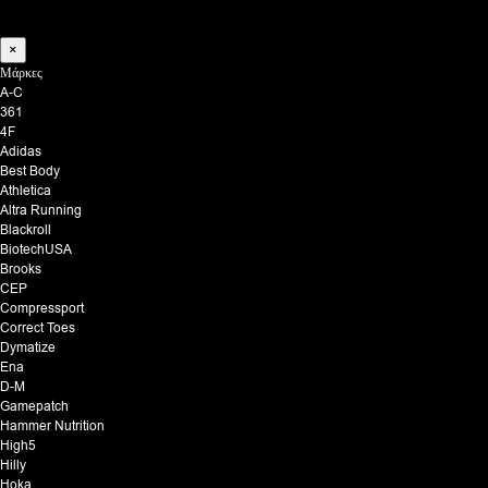
×
Μάρκες
A-C
361
4F
Adidas
Best Body
Athletica
Altra Running
Blackroll
BiotechUSA
Brooks
CEP
Compressport
Correct Toes
Dymatize
Ena
D-M
Gamepatch
Hammer Nutrition
High5
Hilly
Hoka