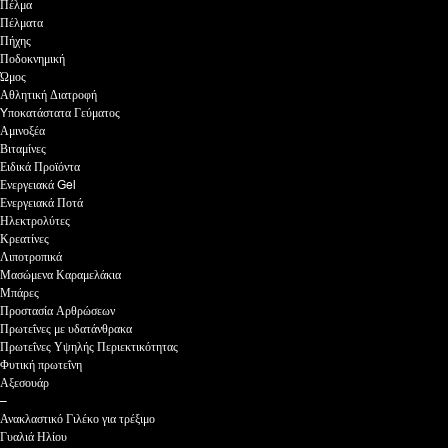
Πέλμα
Πέλματα
Πήχης
Ποδοκνημική
Ώμος
Αθλητική Διατροφή
Yποκατάστατα Γεύματος
Αμινοξέα
Βιταμίνες
Ειδικά Προϊόντα
Ενεργειακά Gel
Ενεργειακά Ποτά
Ηλεκτρολύτες
Κρεατίνες
Λιποτροπικά
Μασώμενα Καραμελάκια
Μπάρες
Προστασία Αρθρώσεων
Πρωτεΐνες με υδατάνθρακα
Πρωτεΐνες Υψηλής Περιεκτικότητας
Φυτική πρωτεΐνη
Αξεσουάρ
–
Ανακλαστικό Γιλέκο για τρέξιμο
Γυαλιά Ηλίου