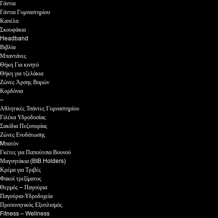
Γάντια
Γάντια Γυμναστηρίου
Καπέλα
Σκουφάκια
Headband
Βιβλία
Μπαντάνες
Θήκη Για κινητό
Θήκη για τζελάκια
Ζώνες Άρσης Βαρών
Κορδόνια
–
Αθλητικές Τσάντες Γυμναστηρίου
Γιλέκα Υδροδοσίας
Σακίδια Πεζοπορίας
Ζώνες Ενυδάτωσης
Mπατόν
Γκέτες για Παπούτσια Βουνού
Μαγνητάκια (BIB Holders)
Κρέμα για Τριβές
Φακοί τρεξίματος
Θερμός – Παγούρια
Παγούρια-Υδροδοχεία
Προπονητικός Εξοπλισμός
Fitness – Wellness