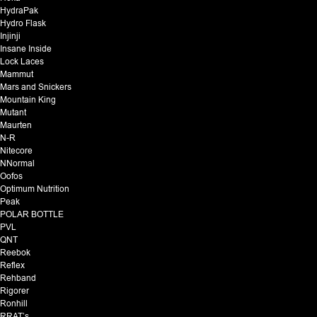
HydraPak
Hydro Flask
Injinji
Insane Inside
Lock Laces
Mammut
Mars and Snickers
Mountain King
Mutant
Maurten
N-R
Nitecore
NNormal
Oofos
Optimum Nutrition
Peak
POLAR BOTTLE
PVL
QNT
Reebok
Reflex
Rehband
Rigorer
Ronhill
RRAT’s