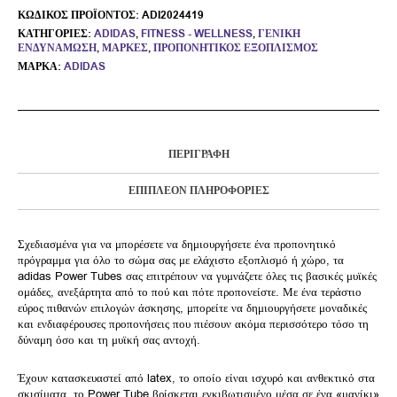
ΚΩΔΙΚΌΣ ΠΡΟΪΌΝΤΟΣ:
ADI2024419
ΚΑΤΗΓΟΡΊΕΣ:
ADIDAS
,
FITNESS - WELLNESS
,
ΓΕΝΙΚΉ
ΕΝΔΥΝΆΜΩΣΗ
,
ΜΆΡΚΕΣ
,
ΠΡΟΠΟΝΗΤΙΚΌΣ ΕΞΟΠΛΙΣΜΌΣ
ΜΆΡΚΑ:
ADIDAS
ΠΕΡΙΓΡΑΦΉ
ΕΠΙΠΛΈΟΝ ΠΛΗΡΟΦΟΡΊΕΣ
Σχεδιασμένα για να μπορέσετε να δημιουργήσετε ένα προπονητικό
πρόγραμμα για όλο το σώμα σας με ελάχιστο εξοπλισμό ή χώρο, τα
adidas Power Tubes σας επιτρέπουν να γυμνάζετε όλες τις βασικές μυϊκές
ομάδες, ανεξάρτητα από το πού και πότε προπονείστε. Με ένα τεράστιο
εύρος πιθανών επιλογών άσκησης, μπορείτε να δημιουργήσετε μοναδικές
και ενδιαφέρουσες προπονήσεις που πιέσουν ακόμα περισσότερο τόσο τη
δύναμη όσο και τη μυϊκή σας αντοχή.
Έχουν κατασκευαστεί από latex, το οποίο είναι ισχυρό και ανθεκτικό στα
σκισίματα, το Power Tube βρίσκεται εγκιβωτισμένο μέσα σε ένα «μανίκι»