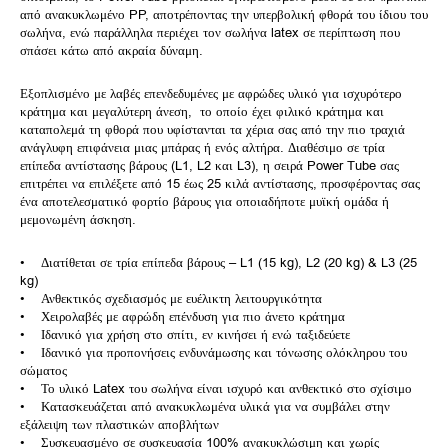
από ανακυκλωμένο PP, αποτρέποντας την υπερβολική φθορά του ίδιου του
σωλήνα, ενώ παράλληλα περιέχει τον σωλήνα latex σε περίπτωση που
σπάσει κάτω από ακραία δύναμη.
Εξοπλισμένο με λαβές επενδεδυμένες με αφρώδες υλικό για ισχυρότερο
κράτημα και μεγαλύτερη άνεση, το οποίο έχει φιλικό κράτημα και
καταπολεμά τη φθορά που υφίστανται τα χέρια σας από την πιο τραχιά
ανάγλυφη επιφάνεια μιας μπάρας ή ενός αλτήρα. Διαθέσιμο σε τρία
επίπεδα αντίστασης βάρους (L1, L2 και L3), η σειρά Power Tube σας
επιτρέπει να επιλέξετε από 15 έως 25 κιλά αντίστασης, προσφέροντας σας
ένα αποτελεσματικό φορτίο βάρους για οποιαδήποτε μυϊκή ομάδα ή
μεμονωμένη άσκηση.
• Διατίθεται σε τρία επίπεδα βάρους – L1 (15 kg), L2 (20 kg) & L3 (25
kg)
• Ανθεκτικός σχεδιασμός με ευέλικτη λειτουργικότητα
• Χειρολαβές με αφρώδη επένδυση για πιο άνετο κράτημα
• Ιδανικό για χρήση στο σπίτι, εν κινήσει ή ενώ ταξιδεύετε
• Ιδανικό για προπονήσεις ενδυνάμωσης και τόνωσης ολόκληρου του
σώματος
• Το υλικό Latex του σωλήνα είναι ισχυρό και ανθεκτικό στο σχίσιμο
• Κατασκευάζεται από ανακυκλωμένα υλικά για να συμβάλει στην
εξάλειψη των πλαστικών αποβλήτων
• Συσκευασμένο σε συσκευασία 100% ανακυκλώσιμη και χωρίς