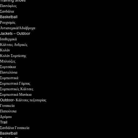
Training Shoes
Παντόφλες
Σανδάλια
Basketball
Ρουχισμός
Αντιανεμικά/Αδιάβροχα
Jackets – Outdoor
Ισοθερμικά
Κάλτσες Ανδρικές
Κολάν
Κολάν Συμπίεσης
Μπλούζες
Σορτσάκια
Παντελόνια
Συμπιεστικά
Συμπιεστικά Γάμπας
Συμπιεστικές Κάλτσες
Συμπιεστικά Μανίκια
Outdoor- Κάλτσες πεζοπορίας
Γυναικεία
Παπούτσια
Δρόμου
Trail
Σανδάλια Γυναικεία
Basketball