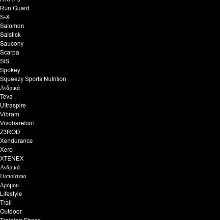
Run Guard
S-X
Salomon
Salstick
Saucony
Scarpa
SIS
Spokey
Squeezy Sports Nutrition
Ανδρικά
Teva
Ultraspire
Vibram
Vivobarefoot
Z3ROD
Xendurance
Xero
XTENEX
Ανδρικά
Παπούτσια
Δρόμου
Lifestyle
Trail
Outdoor