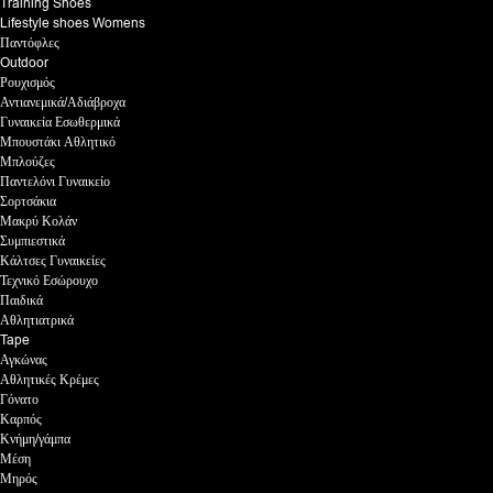
Training Shoes
Lifestyle shoes Womens
Παντόφλες
Outdoor
Ρουχισμός
Αντιανεμικά/Αδιάβροχα
Γυναικεία Εσωθερμικά
Μπουστάκι Αθλητικό
Μπλούζες
Παντελόνι Γυναικείο
Σορτσάκια
Μακρύ Κολάν
Συμπιεστικά
Κάλτσες Γυναικείες
Τεχνικό Εσώρουχο
Παιδικά
Αθλητιατρικά
Tape
Αγκώνας
Αθλητικές Κρέμες
Γόνατο
Καρπός
Κνήμη/γάμπα
Μέση
Μηρός