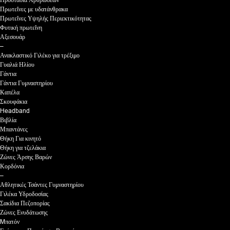
Προστασία Αρθρώσεων
Πρωτεΐνες με υδατάνθρακα
Πρωτεΐνες Υψηλής Περιεκτικότητας
Φυτική πρωτεΐνη
Αξεσουάρ
–
Ανακλαστικό Γιλέκο για τρέξιμο
Γυαλιά Ηλίου
Γάντια
Γάντια Γυμναστηρίου
Καπέλα
Σκουφάκια
Headband
Βιβλία
Μπαντάνες
Θήκη Για κινητό
Θήκη για τζελάκια
Ζώνες Άρσης Βαρών
Κορδόνια
–
Αθλητικές Τσάντες Γυμναστηρίου
Γιλέκα Υδροδοσίας
Σακίδια Πεζοπορίας
Ζώνες Ενυδάτωσης
Mπατόν