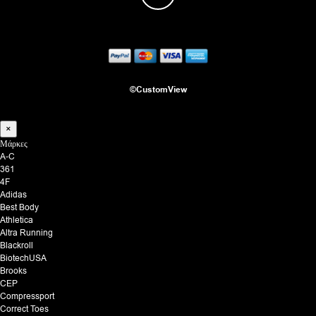
του
του
προϊόντος
προ
©CustomView
×
Μάρκες
A-C
361
4F
Adidas
Best Body
Athletica
Altra Running
Blackroll
BiotechUSA
Brooks
CEP
Compressport
Correct Toes