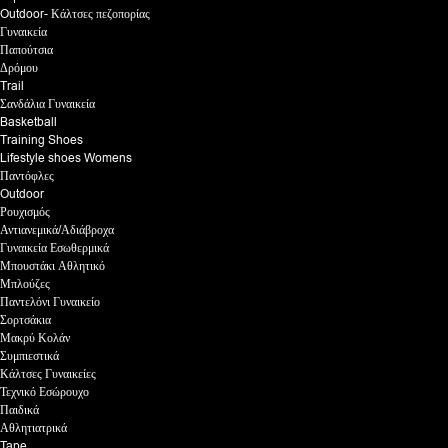
Outdoor- Κάλτσες πεζοπορίας
Γυναικεία
Παπούτσια
Δρόμου
Trail
Σανδάλια Γυναικεία
Basketball
Training Shoes
Lifestyle shoes Womens
Παντόφλες
Outdoor
Ρουχισμός
Αντιανεμικά/Αδιάβροχα
Γυναικεία Εσωθερμικά
Μπουστάκι Αθλητικό
Μπλούζες
Παντελόνι Γυναικείο
Σορτσάκια
Μακρύ Κολάν
Συμπιεστικά
Κάλτσες Γυναικείες
Τεχνικό Εσώρουχο
Παιδικά
Αθλητιατρικά
Tape