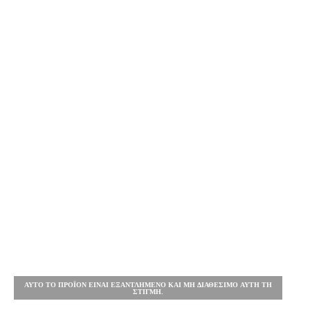
ΑΥΤΌ ΤΟ ΠΡΟΪΌΝ ΕΊΝΑΙ ΕΞΑΝΤΛΗΜΈΝΟ ΚΑΙ ΜΗ ΔΙΑΘΈΣΙΜΟ ΑΥΤΉ ΤΗ
ΣΤΙΓΜΉ.