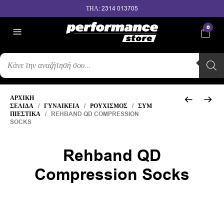
ΤΗΛ: 2314 013705
0
ΑΝΑΖΉΤΗΣΗ
ΠΡΟΪΌΝΤΩΝ
ΑΡΧΙΚΉ
ΣΕΛΊΔΑ
/
ΓΥΝΑΙΚΕΊΑ
/
ΡΟΥΧΙΣΜΌΣ
/
ΣΥΜ
ΠΙΕΣΤΙΚΆ
/ REHBAND QD COMPRESSION
SOCKS
Rehband QD
Compression Socks