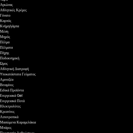
Αγκώνας
Αθλητικές Κρέμες
Γόνατο
Καρπός
Κνήμη/γάμπα
Μέση
Μηρός
Πέλμα
Πέλματα
Πήχης
Ποδοκνημική
Ώμος
Αθλητική Διατροφή
Yποκατάστατα Γεύματος
Αμινοξέα
Βιταμίνες
Ειδικά Προϊόντα
Ενεργειακά Gel
Ενεργειακά Ποτά
Ηλεκτρολύτες
Κρεατίνες
Λιποτροπικά
Μασώμενα Καραμελάκια
Μπάρες