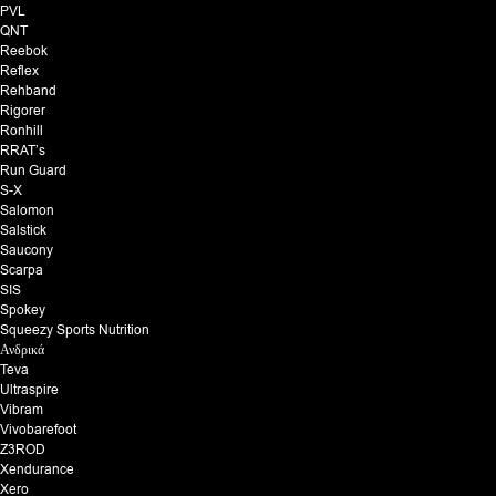
PVL
QNT
Reebok
Reflex
Rehband
Rigorer
Ronhill
RRAT’s
Run Guard
S-X
Salomon
Salstick
Saucony
Scarpa
SIS
Spokey
Squeezy Sports Nutrition
Ανδρικά
Teva
Ultraspire
Vibram
Vivobarefoot
Z3ROD
Xendurance
Xero