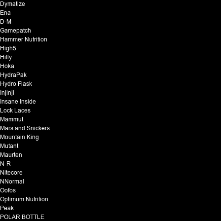
Dymatize
Ena
D-M
Gamepatch
Hammer Nutrition
High5
Hilly
Hoka
HydraPak
Hydro Flask
Injinji
Insane Inside
Lock Laces
Mammut
Mars and Snickers
Mountain King
Mutant
Maurten
N-R
Nitecore
NNormal
Oofos
Optimum Nutrition
Peak
POLAR BOTTLE