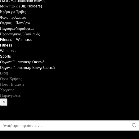
Γκέτες για Παπούτσια Βουνού
Μαγνητάκια (BIB Holders)
Κρέμα για Τριβές
Φακοί τρεξίματος
Θερμός – Παγούρια
Παγούρια-Υδροδοχεία
Προπονητικός Εξοπλισμός
Fitness – Wellness
Fitness
Wellness
Sports
Όργανα Γυμναστικής Οικιακά
Όργανα Γυμναστικής Επαγγελματικά
Blog
Όροι Χρήσης
Ποιοί Είμαστε
Χρηστης
Παραγγελιες
×
What are you looking for?