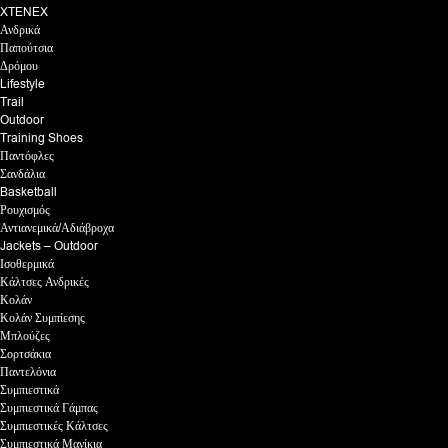
XTENEX
Ανδρικά
Παπούτσια
Δρόμου
Lifestyle
Trail
Outdoor
Training Shoes
Παντόφλες
Σανδάλια
Basketball
Ρουχισμός
Αντιανεμικά/Αδιάβροχα
Jackets – Outdoor
Ισοθερμικά
Κάλτσες Ανδρικές
Κολάν
Κολάν Συμπίεσης
Μπλούζες
Σορτσάκια
Παντελόνια
Συμπιεστικά
Συμπιεστικά Γάμπας
Συμπιεστικές Κάλτσες
Συμπιεστικά Μανίκια