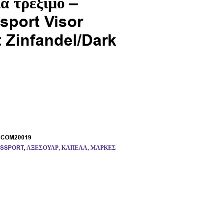
α τρέξιμο –
port Visor
t Zinfandel/Dark
:
COM20019
SSPORT
,
ΑΞΕΣΟΥΆΡ
,
ΚΑΠΈΛΑ
,
ΜΆΡΚΕΣ