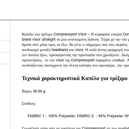
Καπέλο για τρέξιμο Compressport Visor – Η κορυφαία εταιρία Com
brand visor ultralight σε μια ανανεωμένη έκδοση. Τώρα με την νέ
άμεσα από μέσα προς τα έξω, θα γίνει ο σύμμαχος σας στις ακραίες 
συνδυασμό μεταξύ headband και visor. H πολύ άνετη εφαρμογή του,
τον δυνατό ήλιο, προσφέροντας την προστασία που χρειάζεστε. Ακόμ
προπονήσεις, το νέο visor της Compressport παραμένει σταθερό. Α
συνδυάζοντας ταυτόχρονα την άνετη κάλυψη που προσφέρει, την προ
Τεχνικά χαρακτηριστικά Καπέλο για τρέξιμ
Βάρος 38.00 g
Σύνθεση:
FABRIC 1：100% Polyester; FABRIC 2 ：84% Polyester 16
Γνωρίζεστε μέσα από τα προϊόντα της Compressport τις πιο αναβαθ