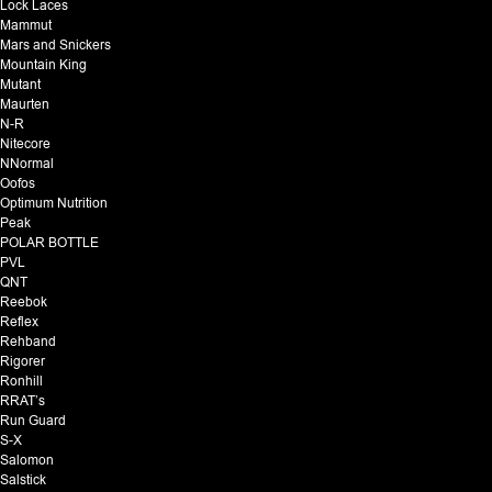
Lock Laces
Mammut
Mars and Snickers
Mountain King
Mutant
Maurten
N-R
Nitecore
NNormal
Oofos
Optimum Nutrition
Peak
POLAR BOTTLE
PVL
QNT
Reebok
Reflex
Rehband
Rigorer
Ronhill
RRAT’s
Run Guard
S-X
Salomon
Salstick