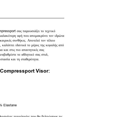
pressport σας παρουσιάζει το τεχνικό
α μαλακότερη υφή που απομακρύνει τον ιδρώτα
καιρικές συνθήκες. Αποτελεί τον τέλειο
 καλύπτει ιδανικά το μέρος της κεφαλής από
α και στις πιο απαιτητικές σας
ναβαθμίστε το αθλητικό σας στυλ,
στασία και τη σταθερότητα.
ο Compressport Visor:
% Elastane
μισμένες τεχνολογίες που θα βελτιώσουν τις