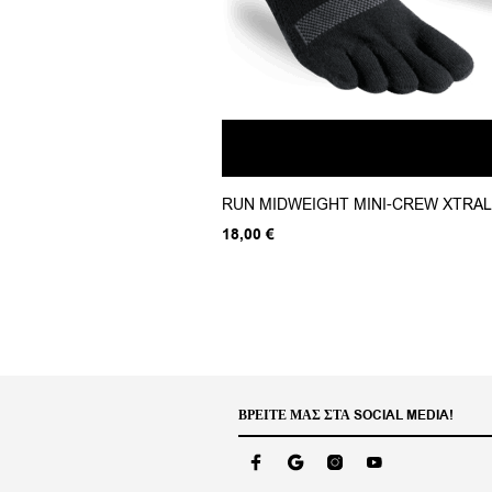
Αυτό
RUN MIDWEIGHT MINI-CREW XTRAL
το
προϊόν
18,00
€
έχει
πολλαπλές
παραλλαγές.
Οι
επιλογές
μπορούν
να
επιλεγούν
στη
ΒΡΕΊΤΕ ΜΑΣ ΣΤΑ SOCIAL MEDIA!
σελίδα
του
προϊόντος