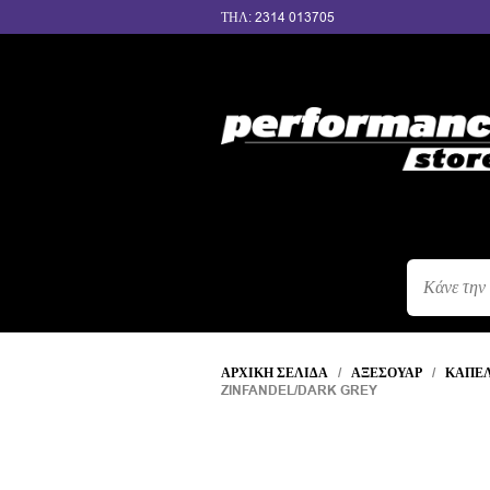
ΤΗΛ: 2314 013705
ΑΝΑΖΉΤΗΣ
ΠΡΟΪΌΝΤΩΝ
ΑΡΧΙΚΉ ΣΕΛΊΔΑ
/
ΑΞΕΣΟΥΆΡ
/
ΚΑΠΈ
ZINFANDEL/DARK GREY