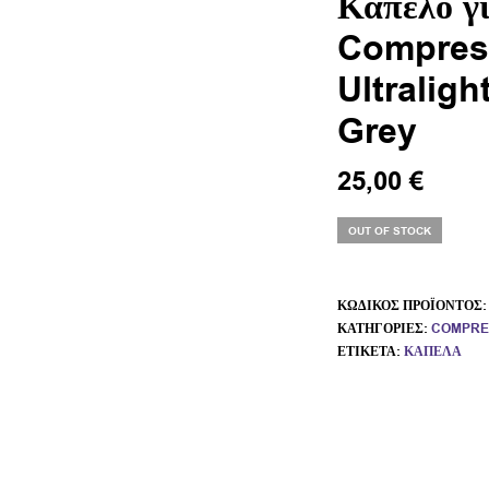
Καπέλο γι
Compress
Ultraligh
Grey
25,00
€
OUT OF STOCK
ΚΩΔΙΚΌΣ ΠΡΟΪΌΝΤΟΣ
ΚΑΤΗΓΟΡΊΕΣ:
COMPRE
ΕΤΙΚΈΤΑ:
ΚΑΠΈΛΑ