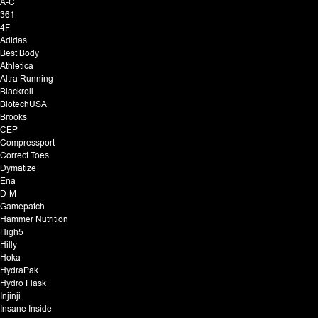
A-C
361
4F
Adidas
Best Body
Athletica
Altra Running
Blackroll
BiotechUSA
Brooks
CEP
Compressport
Correct Toes
Dymatize
Ena
D-M
Gamepatch
Hammer Nutrition
High5
Hilly
Hoka
HydraPak
Hydro Flask
Injinji
Insane Inside