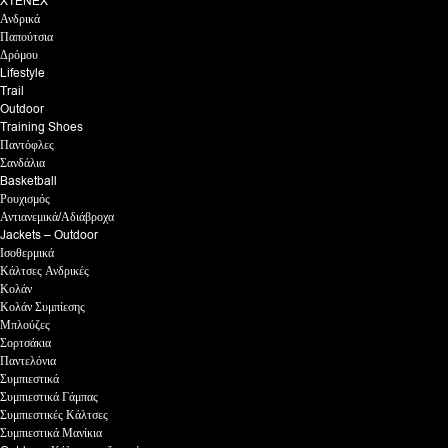
XTENEX
Ανδρικά
Παπούτσια
Δρόμου
Lifestyle
Trail
Outdoor
Training Shoes
Παντόφλες
Σανδάλια
Basketball
Ρουχισμός
Αντιανεμικά/Αδιάβροχα
Jackets – Outdoor
Ισοθερμικά
Κάλτσες Ανδρικές
Κολάν
Κολάν Συμπίεσης
Μπλούζες
Σορτσάκια
Παντελόνια
Συμπιεστικά
Συμπιεστικά Γάμπας
Συμπιεστικές Κάλτσες
Συμπιεστικά Μανίκια