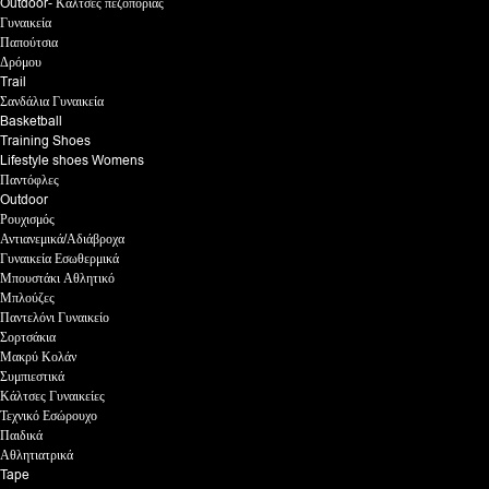
Outdoor- Κάλτσες πεζοπορίας
Γυναικεία
Παπούτσια
Δρόμου
Trail
Σανδάλια Γυναικεία
Basketball
Training Shoes
Lifestyle shoes Womens
Παντόφλες
Outdoor
Ρουχισμός
Αντιανεμικά/Αδιάβροχα
Γυναικεία Εσωθερμικά
Μπουστάκι Αθλητικό
Μπλούζες
Παντελόνι Γυναικείο
Σορτσάκια
Μακρύ Κολάν
Συμπιεστικά
Κάλτσες Γυναικείες
Τεχνικό Εσώρουχο
Παιδικά
Αθλητιατρικά
Tape