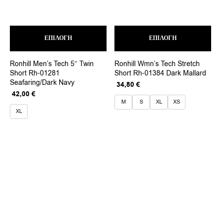
Αυτό
Αυτ
ΕΠΙΛΟΓΉ
το
ΕΠΙΛΟΓΉ
το
προϊόν
προ
έχει
έχει
Ronhill Men’s Tech 5″ Twin
Ronhill Wmn’s Tech Stretch
πολλαπλές
πολ
Short Rh-01281
Short Rh-01384 Dark Mallard
παραλλαγές.
παρ
Seafaring/Dark Navy
Οι
Οι
Original
Η
34,80
€
επιλογές
επι
Original
Η
price
τρέχουσα
42,00
€
μπορούν
μπο
price
τρέχουσα
was:
τιμή
M
S
XL
XS
να
να
was:
τιμή
58,00 €.
είναι:
XL
επιλεγούν
επι
70,00 €.
είναι:
34,80 €.
στη
στη
42,00 €.
σελίδα
σελ
του
του
προϊόντος
προ