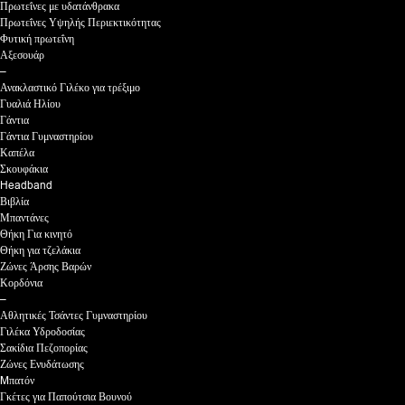
Πρωτεΐνες με υδατάνθρακα
Πρωτεΐνες Υψηλής Περιεκτικότητας
Φυτική πρωτεΐνη
Αξεσουάρ
–
Ανακλαστικό Γιλέκο για τρέξιμο
Γυαλιά Ηλίου
Γάντια
Γάντια Γυμναστηρίου
Καπέλα
Σκουφάκια
Headband
Βιβλία
Μπαντάνες
Θήκη Για κινητό
Θήκη για τζελάκια
Ζώνες Άρσης Βαρών
Κορδόνια
–
Αθλητικές Τσάντες Γυμναστηρίου
Γιλέκα Υδροδοσίας
Σακίδια Πεζοπορίας
Ζώνες Ενυδάτωσης
Mπατόν
Γκέτες για Παπούτσια Βουνού