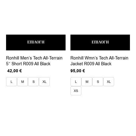
Αυτό
Αυτ
ΕΠΙΛΟΓΉ
το
ΕΠΙΛΟΓΉ
το
προϊόν
προ
έχει
έχει
Ronhill Men’s Tech All-Terrain
Ronhill Wmn’s Tech All-Terrain
πολλαπλές
πολ
5″ Short R009 All Black
Jacket R009 All Black
παραλλαγές.
παρ
Οι
Οι
Original
Η
42,00
€
95,00
€
επιλογές
επι
price
τρέχουσα
μπορούν
μπο
was:
τιμή
L
M
S
XL
L
M
S
XL
να
να
70,00 €.
είναι:
XS
επιλεγούν
επι
42,00 €.
στη
στη
σελίδα
σελ
του
του
προϊόντος
προ