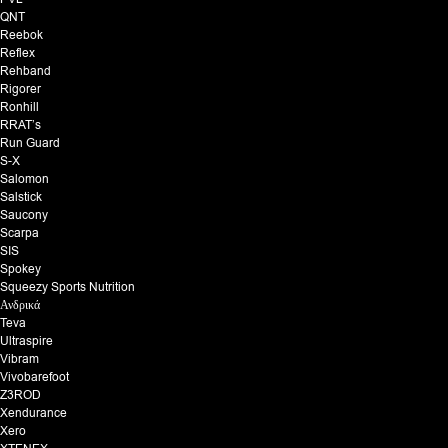
QNT
Reebok
Reflex
Rehband
Rigorer
Ronhill
RRAT’s
Run Guard
S-X
Salomon
Salstick
Saucony
Scarpa
SIS
Spokey
Squeezy Sports Nutrition
Ανδρικά
Teva
Ultraspire
Vibram
Vivobarefoot
Z3ROD
Xendurance
Xero