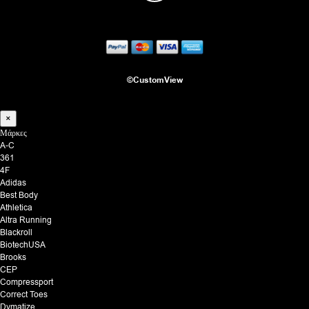
©CustomView
×
Μάρκες
A-C
361
4F
Adidas
Best Body
Athletica
Altra Running
Blackroll
BiotechUSA
Brooks
CEP
Compressport
Correct Toes
Dymatize