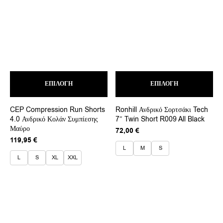
Αυτό
Αυτ
ΕΠΙΛΟΓΉ
το
ΕΠΙΛΟΓΉ
το
προϊόν
προ
έχει
έχει
CEP Compression Run Shorts
Ronhill Ανδρικό Σορτσάκι Tech
πολλαπλές
πολ
4.0 Ανδρικό Κολάν Συμπίεσης
7″ Twin Short R009 All Black
παραλλαγές.
παρ
Μαύρο
Οι
Οι
72,00
€
επιλογές
επι
119,95
€
μπορούν
μπο
L
M
S
να
να
L
S
XL
XXL
επιλεγούν
επι
στη
στη
σελίδα
σελ
του
του
προϊόντος
προ