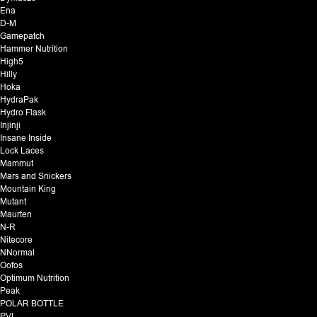
Ena
D-M
Gamepatch
Hammer Nutrition
High5
Hilly
Hoka
HydraPak
Hydro Flask
Injinji
Insane Inside
Lock Laces
Mammut
Mars and Snickers
Mountain King
Mutant
Maurten
N-R
Nitecore
NNormal
Oofos
Optimum Nutrition
Peak
POLAR BOTTLE
PVL