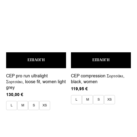
Αυτό
Αυτ
ΕΠΙΛΟΓΉ
το
ΕΠΙΛΟΓΉ
το
προϊόν
προ
έχει
έχει
CEP pro run ultralight
CEP compression Σορτσάκι,
πολλαπλές
πολ
Σορτσάκι, loose fit, women light
black, women
παραλλαγές.
παρ
grey
Οι
Οι
119,95
€
επιλογές
επι
130,00
€
μπορούν
μπο
L
M
S
XS
να
να
L
M
S
XS
επιλεγούν
επι
στη
στη
σελίδα
σελ
του
του
προϊόντος
προ