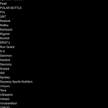
Peak
POLAR BOTTLE
PVL
QNT
Reebok
Reflex
Rehband
Rigorer
Ronhill
RRAT’s
Run Guard
S-X
Salomon
Salstick
Saucony
Scarpa
SIS
Spokey
Squeezy Sports Nutrition
Ανδρικά
Teva
Ultraspire
Vibram
Vivobarefoot
Z3ROD