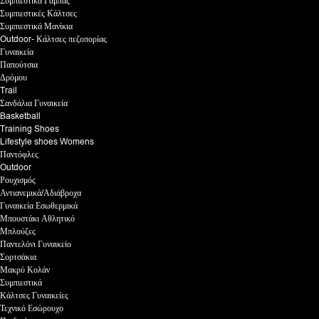
Συμπιεστικά Γάμπας
Συμπιεστικές Κάλτσες
Συμπιεστικά Μανίκια
Outdoor- Κάλτσες πεζοπορίας
Γυναικεία
Παπούτσια
Δρόμου
Trail
Σανδάλια Γυναικεία
Basketball
Training Shoes
Lifestyle shoes Womens
Παντόφλες
Outdoor
Ρουχισμός
Αντιανεμικά/Αδιάβροχα
Γυναικεία Εσωθερμικά
Μπουστάκι Αθλητικό
Μπλούζες
Παντελόνι Γυναικείο
Σορτσάκια
Μακρύ Κολάν
Συμπιεστικά
Κάλτσες Γυναικείες
Τεχνικό Εσώρουχο