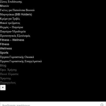
Ζώνες Ενυδάτωσης
Mπατόν
Γκέτες για Παπούτσια Βουνού
Μαγνητάκια (BIB Holders)
Κρέμα για Τριβές
Φακοί τρεξίματος
Θερμός – Παγούρια
Παγούρια-Υδροδοχεία
Προπονητικός Εξοπλισμός
Fitness – Wellness
Fitness
Wellness
Sports
Όργανα Γυμναστικής Οικιακά
Όργανα Γυμναστικής Επαγγελματικά
Blog
Όροι Χρήσης
Ποιοί Είμαστε
Χρηστης
Παραγγελιες
×
What are you looking for?