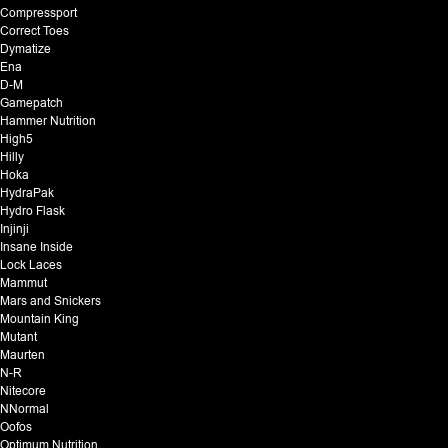
Compressport
Correct Toes
Dymatize
Ena
D-M
Gamepatch
Hammer Nutrition
High5
Hilly
Hoka
HydraPak
Hydro Flask
Injinji
Insane Inside
Lock Laces
Mammut
Mars and Snickers
Mountain King
Mutant
Maurten
N-R
Nitecore
NNormal
Oofos
Optimum Nutrition