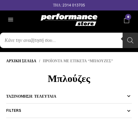
ΤΗΛ: 2314 013705
0
ΑΝΑΖΉΤΗΣΗ
ΠΡΟΪΌΝΤΩΝ
ΑΡΧΙΚΉ ΣΕΛΊΔΑ
/ ΠΡΟΪΌΝΤΑ ΜΕ ΕΤΙΚΈΤΑ “ΜΠΛΟΎΖΕΣ”
Μπλούζες
FILTERS