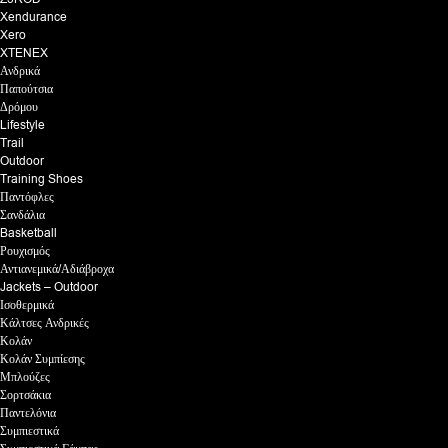
Xendurance
Xero
XTENEX
Ανδρικά
Παπούτσια
Δρόμου
Lifestyle
Trail
Outdoor
Training Shoes
Παντόφλες
Σανδάλια
Basketball
Ρουχισμός
Αντιανεμικά/Αδιάβροχα
Jackets – Outdoor
Ισοθερμικά
Κάλτσες Ανδρικές
Κολάν
Κολάν Συμπίεσης
Μπλούζες
Σορτσάκια
Παντελόνια
Συμπιεστικά