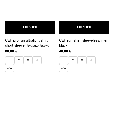
Αυτό
Αυτ
ΕΠΙΛΟΓΉ
το
ΕΠΙΛΟΓΉ
το
προϊόν
προ
έχει
έχει
CEP pro run ultralight shirt,
CEP run shirt, sleeveless, men
πολλαπλές
πολ
short sleeve, Ανδρικό Λευκό
black
παραλλαγές.
παρ
Οι
Οι
80,00
€
40,00
€
επιλογές
επι
μπορούν
μπο
L
M
S
XL
L
M
S
XL
να
να
XXL
XXL
επιλεγούν
επι
στη
στη
σελίδα
σελ
του
του
προϊόντος
προ