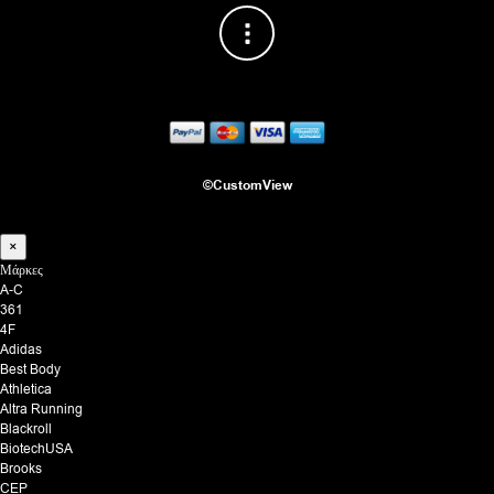
©CustomView
×
Μάρκες
A-C
361
4F
Adidas
Best Body
Athletica
Altra Running
Blackroll
BiotechUSA
Brooks
CEP