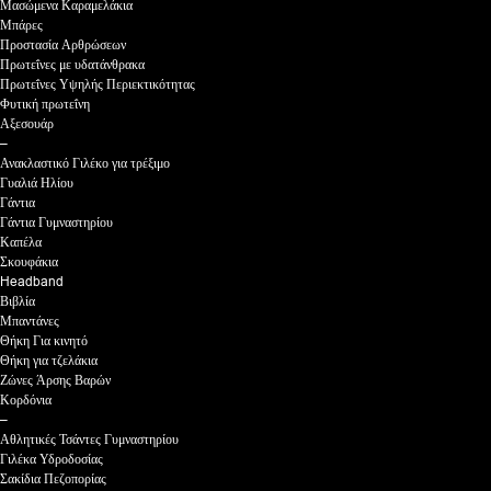
Μασώμενα Καραμελάκια
Μπάρες
Προστασία Αρθρώσεων
Πρωτεΐνες με υδατάνθρακα
Πρωτεΐνες Υψηλής Περιεκτικότητας
Φυτική πρωτεΐνη
Αξεσουάρ
–
Ανακλαστικό Γιλέκο για τρέξιμο
Γυαλιά Ηλίου
Γάντια
Γάντια Γυμναστηρίου
Καπέλα
Σκουφάκια
Headband
Βιβλία
Μπαντάνες
Θήκη Για κινητό
Θήκη για τζελάκια
Ζώνες Άρσης Βαρών
Κορδόνια
–
Αθλητικές Τσάντες Γυμναστηρίου
Γιλέκα Υδροδοσίας
Σακίδια Πεζοπορίας