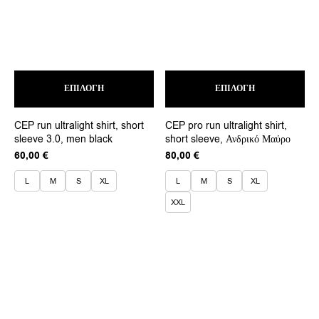
Αυτό
Αυτ
ΕΠΙΛΟΓΉ
το
ΕΠΙΛΟΓΉ
το
προϊόν
προ
έχει
έχει
CEP run ultralight shirt, short
CEP pro run ultralight shirt,
πολλαπλές
πολ
sleeve 3.0, men black
short sleeve, Ανδρικό Μαύρο
παραλλαγές.
παρ
Οι
Οι
60,00
€
80,00
€
επιλογές
επι
μπορούν
μπο
L
M
S
XL
L
M
S
XL
να
να
XXL
επιλεγούν
επι
στη
στη
σελίδα
σελ
του
του
προϊόντος
προ