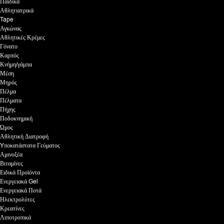
Παιδικά
Αθλητιατρικά
Tape
Αγκώνας
Αθλητικές Κρέμες
Γόνατο
Καρπός
Κνήμη/γάμπα
Μέση
Μηρός
Πέλμα
Πέλματα
Πήχης
Ποδοκνημική
Ώμος
Αθλητική Διατροφή
Yποκατάστατα Γεύματος
Αμινοξέα
Βιταμίνες
Ειδικά Προϊόντα
Ενεργειακά Gel
Ενεργειακά Ποτά
Ηλεκτρολύτες
Κρεατίνες
Λιποτροπικά