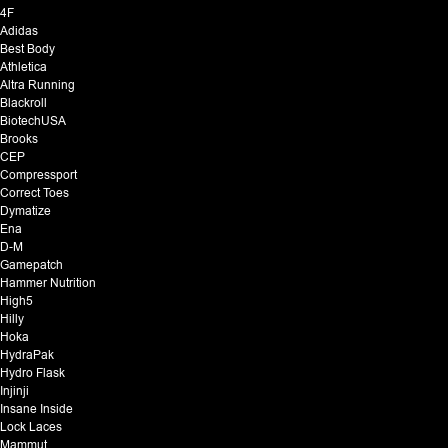
4F
Adidas
Best Body
Athletica
Altra Running
Blackroll
BiotechUSA
Brooks
CEP
Compressport
Correct Toes
Dymatize
Ena
D-M
Gamepatch
Hammer Nutrition
High5
Hilly
Hoka
HydraPak
Hydro Flask
Injinji
Insane Inside
Lock Laces
Mammut