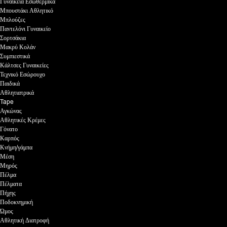
Γυναικεία Εσωθερμικά
Μπουστάκι Αθλητικό
Μπλούζες
Παντελόνι Γυναικείο
Σορτσάκια
Μακρύ Κολάν
Συμπιεστικά
Κάλτσες Γυναικείες
Τεχνικό Εσώρουχο
Παιδικά
Αθλητιατρικά
Tape
Αγκώνας
Αθλητικές Κρέμες
Γόνατο
Καρπός
Κνήμη/γάμπα
Μέση
Μηρός
Πέλμα
Πέλματα
Πήχης
Ποδοκνημική
Ώμος
Αθλητική Διατροφή