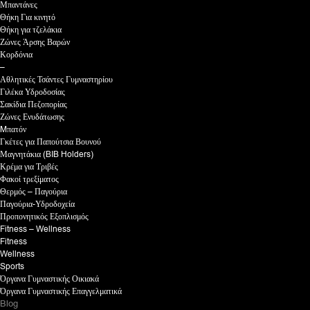
Μπαντάνες
Θήκη Για κινητό
Θήκη για τζελάκια
Ζώνες Άρσης Βαρών
Κορδόνια
–
Αθλητικές Τσάντες Γυμναστηρίου
Γιλέκα Υδροδοσίας
Σακίδια Πεζοπορίας
Ζώνες Ενυδάτωσης
Mπατόν
Γκέτες για Παπούτσια Βουνού
Μαγνητάκια (BIB Holders)
Κρέμα για Τριβές
Φακοί τρεξίματος
Θερμός – Παγούρια
Παγούρια-Υδροδοχεία
Προπονητικός Εξοπλισμός
Fitness – Wellness
Fitness
Wellness
Sports
Όργανα Γυμναστικής Οικιακά
Όργανα Γυμναστικής Επαγγελματικά
Blog