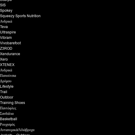
SIS
Spokey
Squeezy Sports Nutrition
Ανδρικά
Teva
Ultraspire
Vibram
Vivobarefoot
Z3ROD
Xendurance
Xero
XTENEX
Ανδρικά
Παπούτσια
Δρόμου
Lifestyle
Trail
Outdoor
Training Shoes
Παντόφλες
Σανδάλια
Basketball
Ρουχισμός
Αντιανεμικά/Αδιάβροχα