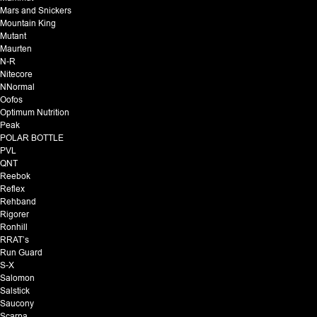
Mars and Snickers
Mountain King
Mutant
Maurten
N-R
Nitecore
NNormal
Oofos
Optimum Nutrition
Peak
POLAR BOTTLE
PVL
QNT
Reebok
Reflex
Rehband
Rigorer
Ronhill
RRAT’s
Run Guard
S-X
Salomon
Salstick
Saucony
Scarpa