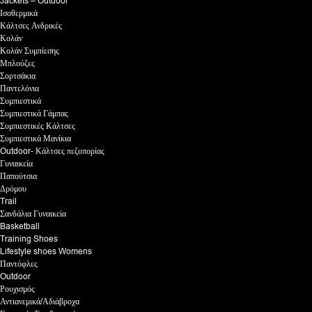
Jackets – Outdoor
Ισοθερμικά
Κάλτσες Ανδρικές
Κολάν
Κολάν Συμπίεσης
Μπλούζες
Σορτσάκια
Παντελόνια
Συμπιεστικά
Συμπιεστικά Γάμπας
Συμπιεστικές Κάλτσες
Συμπιεστικά Μανίκια
Outdoor- Κάλτσες πεζοπορίας
Γυναικεία
Παπούτσια
Δρόμου
Trail
Σανδάλια Γυναικεία
Basketball
Training Shoes
Lifestyle shoes Womens
Παντόφλες
Outdoor
Ρουχισμός
Αντιανεμικά/Αδιάβροχα