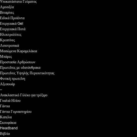
Yποκατάστατα Γεύματος
Αμινοξέα
Βιταμίνες
Ειδικά Προϊόντα
Ενεργειακά Gel
Ενεργειακά Ποτά
Ηλεκτρολύτες
Κρεατίνες
Λιποτροπικά
Μασώμενα Καραμελάκια
Μπάρες
Προστασία Αρθρώσεων
Πρωτεΐνες με υδατάνθρακα
Πρωτεΐνες Υψηλής Περιεκτικότητας
Φυτική πρωτεΐνη
Αξεσουάρ
–
Ανακλαστικό Γιλέκο για τρέξιμο
Γυαλιά Ηλίου
Γάντια
Γάντια Γυμναστηρίου
Καπέλα
Σκουφάκια
Headband
Βιβλία