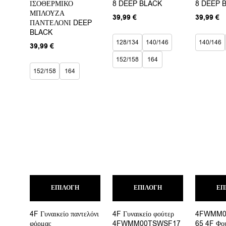
ΙΣΟΘΕΡΜΙΚΟ
επιλογές
8 DEEP BLACK
επιλογές
8 DEEP 
μπορούν
μπορούν
ΜΠΛΟΥΖΑ
39,99
€
39,99
€
να
να
ΠΑΝΤΕΛΟΝΙ DEEP
επιλεγούν
επιλεγούν
BLACK
στη
στη
128/134
140/146
140/146
39,99
€
σελίδα
σελίδα
του
του
152/158
164
προϊόντος
προϊόντος
152/158
164
Αυτό
Αυτό
ΕΠΙΛΟΓΉ
το
ΕΠΙΛΟΓΉ
το
ΕΠ
προϊόν
προϊόν
έχει
έχει
4F Γυναικείο παντελόνι
4F Γυναικείο φούτερ
4FWMM0
πολλαπλές
πολλαπλές
φόρμας
4FWMM00TSWSF17
65 4F Φο
παραλλαγές.
παραλλαγές.