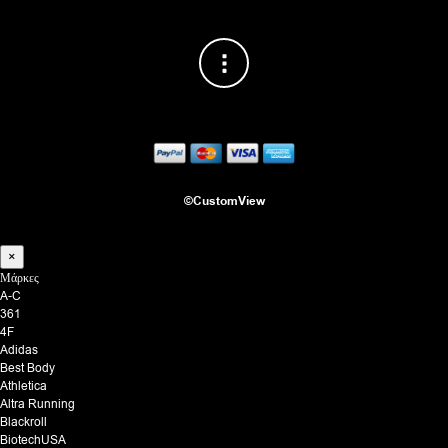
©CustomView
×
Μάρκες
A-C
361
4F
Adidas
Best Body
Athletica
Altra Running
Blackroll
BiotechUSA