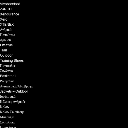
Vivobarefoot
Z3ROD
Xendurance
Xero
XTENEX
Ανδρικά
Παπούτσια
Δρόμου
Lifestyle
Trail
Outdoor
Training Shoes
Παντόφλες
Σανδάλια
Basketball
Ρουχισμός
Αντιανεμικά/Αδιάβροχα
Jackets – Outdoor
Ισοθερμικά
Κάλτσες Ανδρικές
Κολάν
Κολάν Συμπίεσης
Μπλούζες
Σορτσάκια
Παντελόνια