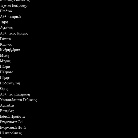
Τεχνικό Εσώρουχο
Παιδικά
Αθλητιατρικά
Tape
Αγκώνας
Αθλητικές Κρέμες
Γόνατο
Καρπός
Κνήμη/γάμπα
Μέση
Μηρός
Πέλμα
Πέλματα
Πήχης
Ποδοκνημική
Ώμος
Αθλητική Διατροφή
Yποκατάστατα Γεύματος
Αμινοξέα
Βιταμίνες
Ειδικά Προϊόντα
Ενεργειακά Gel
Ενεργειακά Ποτά
Ηλεκτρολύτες