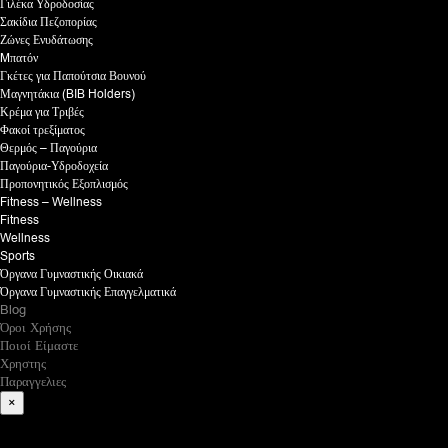
Γιλέκα Υδροδοσίας
Σακίδια Πεζοπορίας
Ζώνες Ενυδάτωσης
Mπατόν
Γκέτες για Παπούτσια Βουνού
Μαγνητάκια (BIB Holders)
Κρέμα για Τριβές
Φακοί τρεξίματος
Θερμός – Παγούρια
Παγούρια-Υδροδοχεία
Προπονητικός Εξοπλισμός
Fitness – Wellness
Fitness
Wellness
Sports
Όργανα Γυμναστικής Οικιακά
Όργανα Γυμναστικής Επαγγελματικά
Blog
Όροι Χρήσης
Ποιοί Είμαστε
Χρηστης
Παραγγελιες
×
What are you looking for?