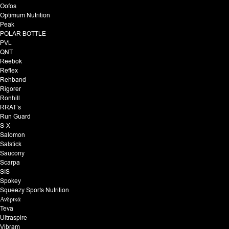
Oofos
Optimum Nutrition
Peak
POLAR BOTTLE
PVL
QNT
Reebok
Reflex
Rehband
Rigorer
Ronhill
RRAT’s
Run Guard
S-X
Salomon
Salstick
Saucony
Scarpa
SIS
Spokey
Squeezy Sports Nutrition
Ανδρικά
Teva
Ultraspire
Vibram