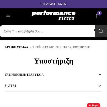
ΤΗΛ: 2314 013705
0
ΑΝΑΖΉΤΗΣΗ
ΠΡΟΪΌΝΤΩΝ
ΑΡΧΙΚΉ ΣΕΛΊΔΑ
/ ΠΡΟΪΌΝΤΑ ΜΕ ΕΤΙΚΈΤΑ “ΥΠΟΣΤΉΡΙΞΗ”
Υποστήριξη
FILTERS
+ Δώρο