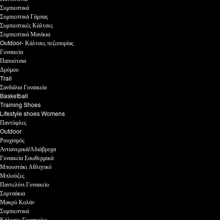
Συμπιεστικά
Συμπιεστικά Γάμπας
Συμπιεστικές Κάλτσες
Συμπιεστικά Μανίκια
Outdoor- Κάλτσες πεζοπορίας
Γυναικεία
Παπούτσια
Δρόμου
Trail
Σανδάλια Γυναικεία
Basketball
Training Shoes
Lifestyle shoes Womens
Παντόφλες
Outdoor
Ρουχισμός
Αντιανεμικά/Αδιάβροχα
Γυναικεία Εσωθερμικά
Μπουστάκι Αθλητικό
Μπλούζες
Παντελόνι Γυναικείο
Σορτσάκια
Μακρύ Κολάν
Συμπιεστικά
Κάλτσες Γυναικείες