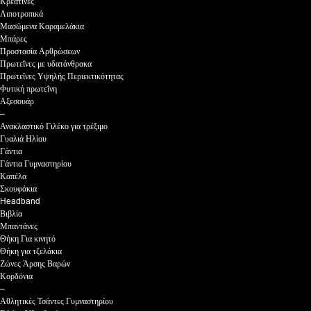
Κρεατίνες
Λιποτροπικά
Μασώμενα Καραμελάκια
Μπάρες
Προστασία Αρθρώσεων
Πρωτεΐνες με υδατάνθρακα
Πρωτεΐνες Υψηλής Περιεκτικότητας
Φυτική πρωτεΐνη
Αξεσουάρ
–
Ανακλαστικό Γιλέκο για τρέξιμο
Γυαλιά Ηλίου
Γάντια
Γάντια Γυμναστηρίου
Καπέλα
Σκουφάκια
Headband
Βιβλία
Μπαντάνες
Θήκη Για κινητό
Θήκη για τζελάκια
Ζώνες Άρσης Βαρών
Κορδόνια
–
Αθλητικές Τσάντες Γυμναστηρίου