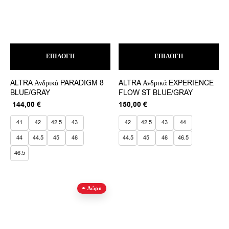
Αυτό
Αυτ
ΕΠΙΛΟΓΉ
το
ΕΠΙΛΟΓΉ
το
προϊόν
προ
έχει
έχει
ALTRA Ανδρικά PARADIGM 8
ALTRA Ανδρικά EXPERIENCE
πολλαπλές
πολ
BLUE/GRAY
FLOW ST BLUE/GRAY
παραλλαγές.
παρ
Οι
Οι
Original
Η
144,00
€
150,00
€
επιλογές
επι
price
τρέχουσα
μπορούν
μπο
was:
τιμή
41
42
42.5
43
42
42.5
43
44
να
να
180,00 €.
είναι:
44
44.5
45
46
44.5
45
46
46.5
επιλεγούν
επι
144,00 €.
στη
στη
46.5
σελίδα
σελ
του
του
προϊόντος
προ
+ Δώρο