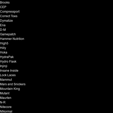
Brooks
CEP
Compressport
Correct Toes
Dymatize
Ena
D-M
Gamepatch
Hammer Nutrition
High5
Hilly
Hoka
HydraPak
Hydro Flask
Injinji
Insane Inside
Lock Laces
Mammut
Mars and Snickers
Mountain King
Mutant
Maurten
N-R
Nitecore
NNormal