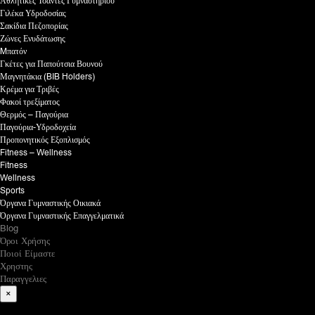
Αθλητικές Τσάντες Γυμναστηρίου
Γιλέκα Υδροδοσίας
Σακίδια Πεζοπορίας
Ζώνες Ενυδάτωσης
Mπατόν
Γκέτες για Παπούτσια Βουνού
Μαγνητάκια (BIB Holders)
Κρέμα για Τριβές
Φακοί τρεξίματος
Θερμός – Παγούρια
Παγούρια-Υδροδοχεία
Προπονητικός Εξοπλισμός
Fitness – Wellness
Fitness
Wellness
Sports
Όργανα Γυμναστικής Οικιακά
Όργανα Γυμναστικής Επαγγελματικά
Blog
Όροι Χρήσης
Ποιοί Είμαστε
Χρηστης
Παραγγελιες
×
What are you looking for?