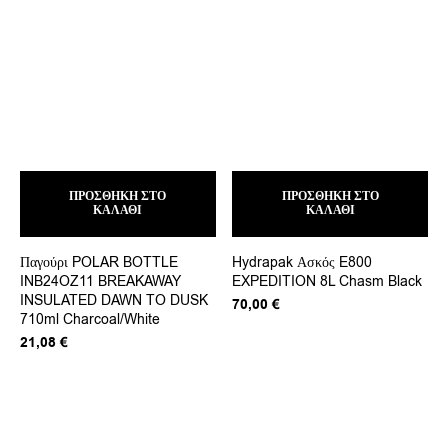
ΠΡΟΣΘΉΚΗ ΣΤΟ
ΠΡΟΣΘΉΚΗ ΣΤΟ
ΚΑΛΆΘΙ
ΚΑΛΆΘΙ
Παγούρι POLAR BOTTLE
Hydrapak Ασκός E800
INB24OZ11 BREAKAWAY
EXPEDITION 8L Chasm Black
INSULATED DAWN TO DUSK
70,00
€
710ml Charcoal/White
21,08
€