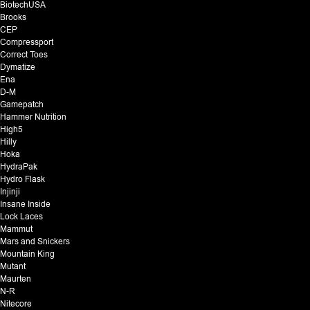
BiotechUSA
Brooks
CEP
Compressport
Correct Toes
Dymatize
Ena
D-M
Gamepatch
Hammer Nutrition
High5
Hilly
Hoka
HydraPak
Hydro Flask
Injinji
Insane Inside
Lock Laces
Mammut
Mars and Snickers
Mountain King
Mutant
Maurten
N-R
Nitecore