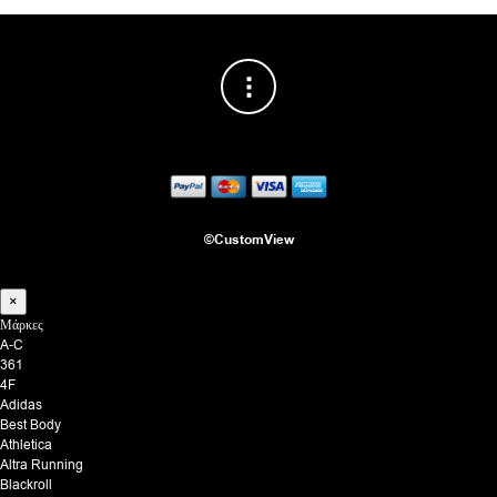
©CustomView
×
Μάρκες
A-C
361
4F
Adidas
Best Body
Athletica
Altra Running
Blackroll