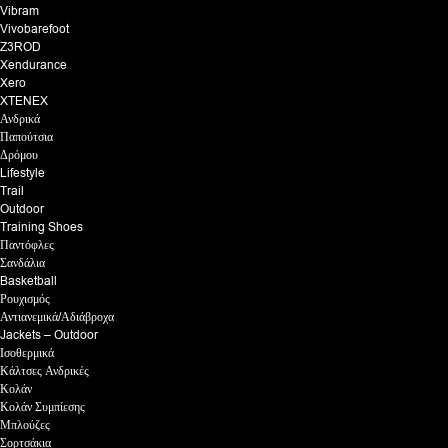
Vibram
Vivobarefoot
Z3ROD
Xendurance
Xero
XTENEX
Ανδρικά
Παπούτσια
Δρόμου
Lifestyle
Trail
Outdoor
Training Shoes
Παντόφλες
Σανδάλια
Basketball
Ρουχισμός
Αντιανεμικά/Αδιάβροχα
Jackets – Outdoor
Ισοθερμικά
Κάλτσες Ανδρικές
Κολάν
Κολάν Συμπίεσης
Μπλούζες
Σορτσάκια