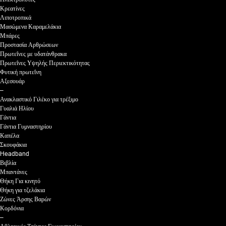
Κρεατίνες
Λιποτροπικά
Μασώμενα Καραμελάκια
Μπάρες
Προστασία Αρθρώσεων
Πρωτεΐνες με υδατάνθρακα
Πρωτεΐνες Υψηλής Περιεκτικότητας
Φυτική πρωτεΐνη
Αξεσουάρ
–
Ανακλαστικό Γιλέκο για τρέξιμο
Γυαλιά Ηλίου
Γάντια
Γάντια Γυμναστηρίου
Καπέλα
Σκουφάκια
Headband
Βιβλία
Μπαντάνες
Θήκη Για κινητό
Θήκη για τζελάκια
Ζώνες Άρσης Βαρών
Κορδόνια
–