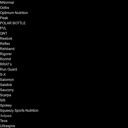
NNormal
Oofos
Optimum Nutrition
Peak
POLAR BOTTLE
PVL
QNT
Reebok
Reflex
Rehband
Rigorer
Ronhill
RRAT’s
Run Guard
S-X
Salomon
Salstick
Saucony
Scarpa
SIS
Spokey
Squeezy Sports Nutrition
Ανδρικά
Teva
Ultraspire