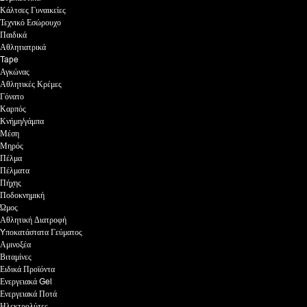
Κάλτσες Γυναικείες
Τεχνικό Εσώρουχο
Παιδικά
Αθλητιατρικά
Tape
Αγκώνας
Αθλητικές Κρέμες
Γόνατο
Καρπός
Κνήμη/γάμπα
Μέση
Μηρός
Πέλμα
Πέλματα
Πήχης
Ποδοκνημική
Ώμος
Αθλητική Διατροφή
Yποκατάστατα Γεύματος
Αμινοξέα
Βιταμίνες
Ειδικά Προϊόντα
Ενεργειακά Gel
Ενεργειακά Ποτά
Ηλεκτρολύτες