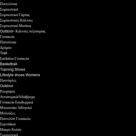
Παντελόνια
Συμπιεστικά
Συμπιεστικά Γάμπας
Συμπιεστικές Κάλτσες
Συμπιεστικά Μανίκια
Outdoor- Κάλτσες πεζοπορίας
Γυναικεία
Παπούτσια
Δρόμου
Trail
Σανδάλια Γυναικεία
Basketball
Training Shoes
Lifestyle shoes Womens
Παντόφλες
Outdoor
Ρουχισμός
Αντιανεμικά/Αδιάβροχα
Γυναικεία Εσωθερμικά
Μπουστάκι Αθλητικό
Μπλούζες
Παντελόνι Γυναικείο
Σορτσάκια
Μακρύ Κολάν
Συμπιεστικά